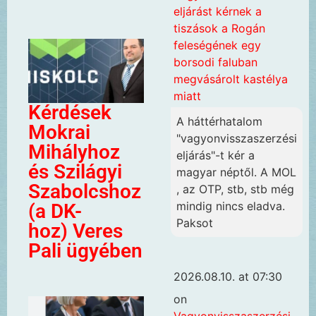
eljárást kérnek a
tiszások a Rogán
feleségének egy
borsodi faluban
megvásárolt kastélya
miatt
Kérdések
A háttérhatalom
Mokrai
"vagyonvisszaszerzési
Mihályhoz
eljárás"-t kér a
és Szilágyi
magyar néptől. A MOL
Szabolcshoz
, az OTP, stb, stb még
mindig nincs eladva.
(a DK-
Paksot
hoz) Veres
Pali ügyében
2026.08.10. at 07:30
on