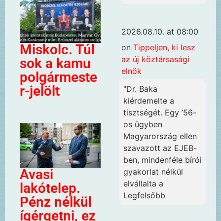
2026.08.10. at 08:00
Miskolc. Túl
on
Tippeljen, ki lesz
az új köztársasági
sok a kamu
elnök
polgármeste
r-jelölt
"Dr. Baka
kiérdemelte a
tisztségét. Egy ’56-
os ügyben
Magyarország ellen
szavazott az EJEB-
ben, mindenféle bírói
Avasi
gyakorlat nélkül
elvállalta a
lakótelep.
Legfelsőbb
Pénz nélkül
ígérgetni, ez