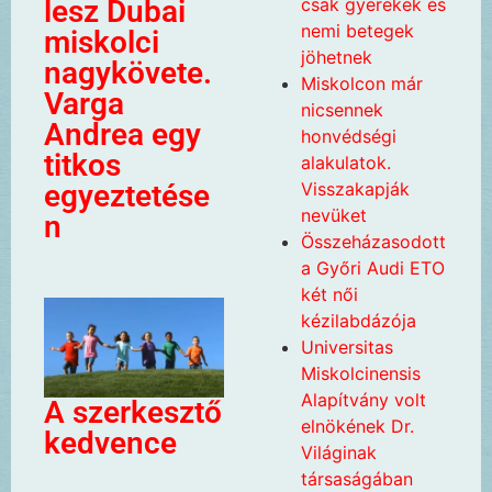
csak gyerekek és
lesz Dubai
nemi betegek
miskolci
jöhetnek
nagykövete.
Miskolcon már
Varga
nicsennek
Andrea egy
honvédségi
titkos
alakulatok.
Visszakapják
egyeztetése
nevüket
n
Összeházasodott
a Győri Audi ETO
két női
kézilabdázója
Universitas
Miskolcinensis
Alapítvány volt
A szerkesztő
elnökének Dr.
kedvence
Világinak
társaságában