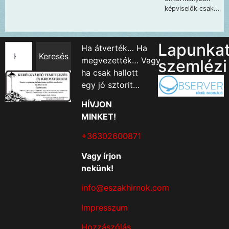
Lapunka
Ha átverték… Ha
Keresés
megvezették… Vagy
szemlézi
ha csak hallott
egy jó sztorit…
HÍVJON
MINKET!
+36302600871
Vagy írjon
nekünk!
info@eszakhirnok.com
Impresszum
Hozzászólás