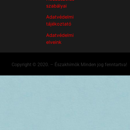
szabályai
Adatvédelmi
tájékoztató
Adatvédelmi
elveink
Copyright © 2020. – Északhírnök Minden jog fenntartva!