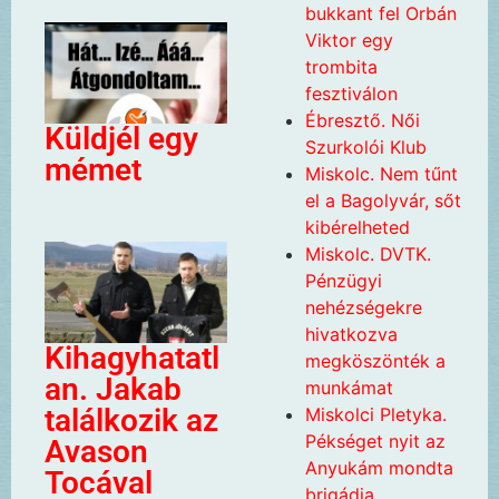
bukkant fel Orbán
Viktor egy
trombita
fesztiválon
Ébresztő. Női
Küldjél egy
Szurkolói Klub
mémet
Miskolc. Nem tűnt
el a Bagolyvár, sőt
kibérelheted
Miskolc. DVTK.
Pénzügyi
nehézségekre
hivatkozva
Kihagyhatatl
megköszönték a
an. Jakab
munkámat
találkozik az
Miskolci Pletyka.
Pékséget nyit az
Avason
Anyukám mondta
Tocával
brigádja