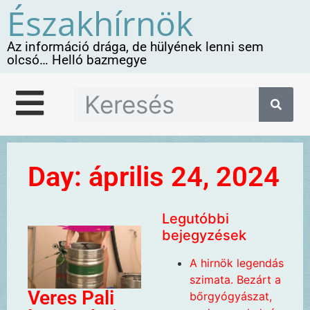
Északhírnök
Az információ drága, de hülyének lenni sem
olcsó… Helló bazmegye
Day: április 24, 2024
Legutóbbi
bejegyzések
A hirnök legendás
szimata. Bezárt a
Veres Pali
bőrgyógyászat,