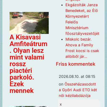
Ekgázolták Janza
Benedeket, az Élő
Környezetért
Felelős
Minisztérium
főosztályvezetőjét
A Kisavasi
Miskolc bezár.
Amfiteátrum
Ahova a Family
. Olyan lesz
Frost kocsi is csak
mint valami
alibiből jár…
rossz
Friss kommentek
piactéri
parkoló.
2026.08.10. at 08:15
Ezek
on
Összeházasodott
mennek
a Győri Audi ETO két
női kézilabdázója
x