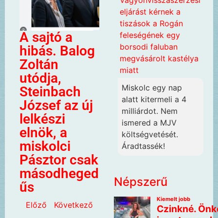
Vagyonvisszaszerzési
eljárást kérnek a
tiszások a Rogán
A sajtó a
feleségének egy
borsodi faluban
hibás. Balog
megvásárolt kastélya
Zoltán
miatt
utódja,
Miskolc egy nap
Steinbach
alatt kitermeli a 4
József az új
milliárdot. Nem
lelkészi
ismered a MJV
elnök, a
költségvetését.
miskolci
Áradtassék!
Pásztor csak
másodheged
Népszerű
űs
Előző
Következő