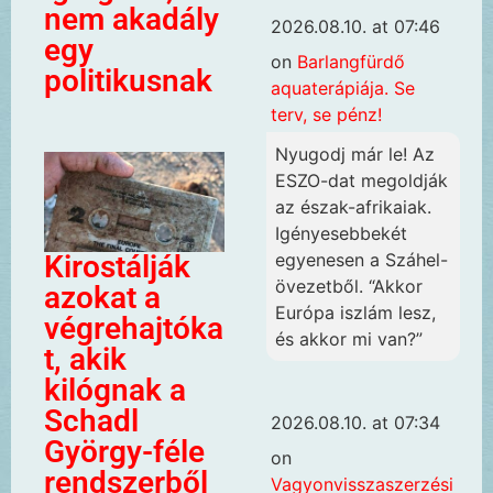
nem akadály
2026.08.10. at 07:46
egy
on
Barlangfürdő
politikusnak
aquaterápiája. Se
terv, se pénz!
Nyugodj már le! Az
ESZO-dat megoldják
az észak-afrikaiak.
Igényesebbekét
Kirostálják
egyenesen a Száhel-
övezetből. “Akkor
azokat a
Európa iszlám lesz,
végrehajtóka
és akkor mi van?”
t, akik
kilógnak a
Schadl
2026.08.10. at 07:34
György-féle
on
rendszerből
Vagyonvisszaszerzési