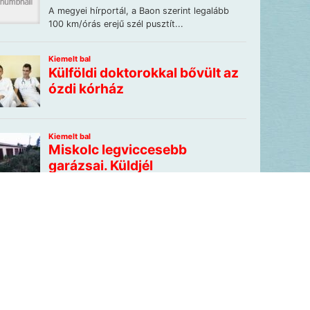
Lapunkat szemlézi