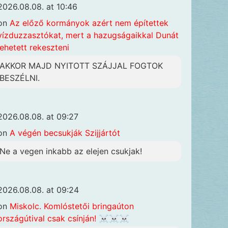
2026.08.08. at 10:46
on
Az előző kormányok azért nem építettek
vízduzzasztókat, mert a hazugságaikkal Dunát
lehetett rekeszteni
AKKOR MAJD NYITOTT SZÁJJAL FOGTOK
BESZÉLNI.
2026.08.08. at 09:27
on
A végén becsukják Szijjártót
Ne a vegen inkabb az elejen csukjak!
2026.08.08. at 09:24
on
Miskolc. Komlóstetői bringaúton
országútival csak csínján! ☠️☠️☠️