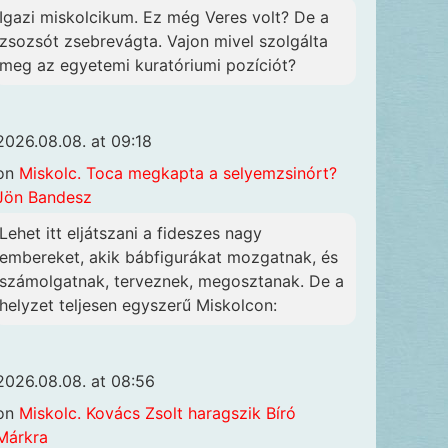
Igazi miskolcikum. Ez még Veres volt? De a
zsozsót zsebrevágta. Vajon mivel szolgálta
meg az egyetemi kuratóriumi pozíciót?
2026.08.08. at 09:18
on
Miskolc. Toca megkapta a selyemzsinórt?
Jön Bandesz
Lehet itt eljátszani a fideszes nagy
embereket, akik bábfigurákat mozgatnak, és
számolgatnak, terveznek, megosztanak. De a
helyzet teljesen egyszerű Miskolcon:
2026.08.08. at 08:56
on
Miskolc. Kovács Zsolt haragszik Bíró
Márkra