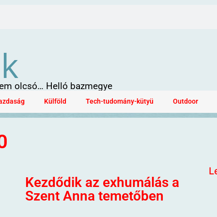
ök
 sem olcsó… Helló bazmegye
azdaság
Külföld
Tech-tudomány-kütyü
Outdoor
0
L
Kezdődik az exhumálás a
Szent Anna temetőben