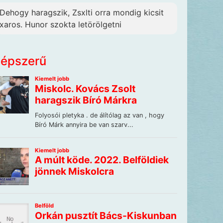
Dehogy haragszik, Zsxlti orra mondig kicsit
xaros. Hunor szokta letörölgetni
épszerű