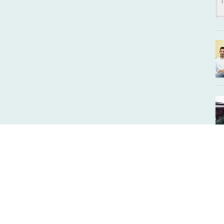
Ha átverték… Ha megvezették… Vagy ha csak
és
hallott egy jó sztorit…
HÍVJON MINKET!