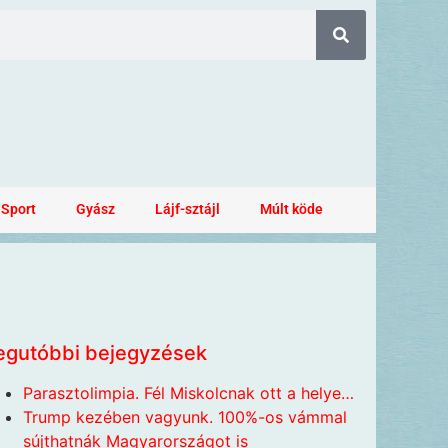
Sport
Gyász
Lájf-sztájl
Múlt köde
egutóbbi bejegyzések
Parasztolimpia. Fél Miskolcnak ott a helye…
Trump kezében vagyunk. 100%-os vámmal
sújthatnák Magyarországot is