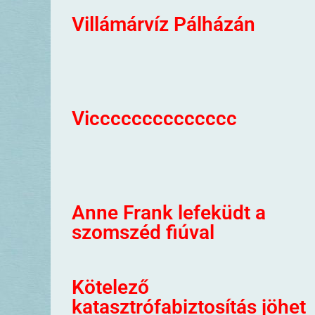
Villámárvíz Pálházán
Vicccccccccccccc
Anne Frank lefeküdt a
szomszéd fiúval
Kötelező
katasztrófabiztosítás jöhet