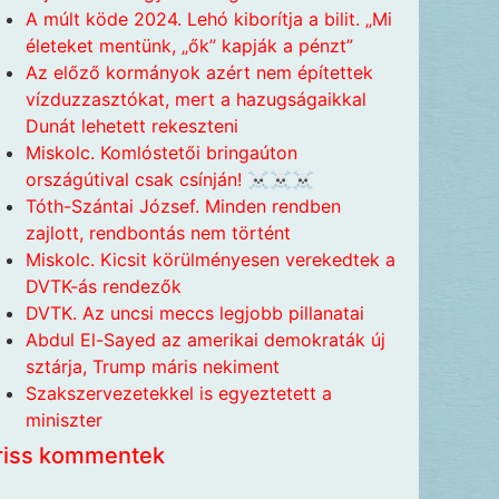
A múlt köde 2024. Lehó kiborítja a bilit. „Mi
életeket mentünk, „ők” kapják a pénzt”
Az előző kormányok azért nem építettek
vízduzzasztókat, mert a hazugságaikkal
Dunát lehetett rekeszteni
Miskolc. Komlóstetői bringaúton
országútival csak csínján! ☠️☠️☠️
Tóth-Szántai József. Minden rendben
zajlott, rendbontás nem történt
Miskolc. Kicsit körülményesen verekedtek a
DVTK-ás rendezők
DVTK. Az uncsi meccs legjobb pillanatai
Abdul El-Sayed az amerikai demokraták új
sztárja, Trump máris nekiment
Szakszervezetekkel is egyeztetett a
miniszter
riss kommentek