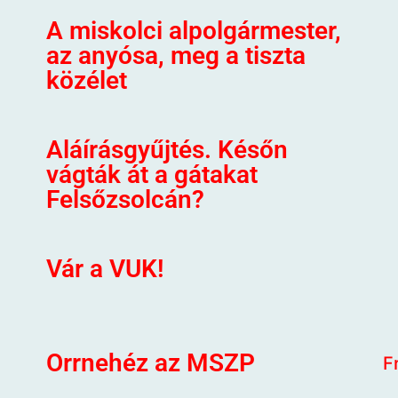
A miskolci alpolgármester,
az anyósa, meg a tiszta
közélet
Aláírásgyűjtés. Későn
vágták át a gátakat
Felsőzsolcán?
Vár a VUK!
Orrnehéz az MSZP
F