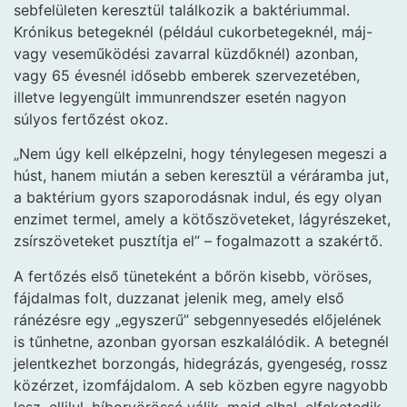
sebfelületen keresztül találkozik a baktériummal.
Krónikus betegeknél (például cukorbetegeknél, máj-
vagy veseműködési zavarral küzdőknél) azonban,
vagy 65 évesnél idősebb emberek szervezetében,
illetve legyengült immunrendszer esetén nagyon
súlyos fertőzést okoz.
„Nem úgy kell elképzelni, hogy ténylegesen megeszi a
húst, hanem miután a seben keresztül a véráramba jut,
a baktérium gyors szaporodásnak indul, és egy olyan
enzimet termel, amely a kötőszöveteket, lágyrészeket,
zsírszöveteket pusztítja el” – fogalmazott a szakértő.
A fertőzés első tüneteként a bőrön kisebb, vöröses,
fájdalmas folt, duzzanat jelenik meg, amely első
ránézésre egy „egyszerű” sebgennyesedés előjelének
is tűnhetne, azonban gyorsan eszkalálódik. A betegnél
jelentkezhet borzongás, hidegrázás, gyengeség, rossz
közérzet, izomfájdalom. A seb közben egyre nagyobb
lesz, ellilul, bíborvörössé válik, majd elhal, elfeketedik,