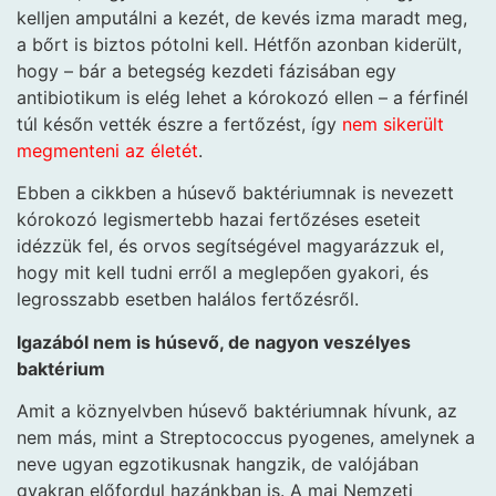
kelljen amputálni a kezét, de kevés izma maradt meg,
a bőrt is biztos pótolni kell. Hétfőn azonban kiderült,
hogy – bár a betegség kezdeti fázisában egy
antibiotikum is elég lehet a kórokozó ellen – a férfinél
túl későn vették észre a fertőzést, így
nem sikerült
megmenteni az életét
.
Ebben a cikkben a húsevő baktériumnak is nevezett
kórokozó legismertebb hazai fertőzéses eseteit
idézzük fel, és orvos segítségével magyarázzuk el,
hogy mit kell tudni erről a meglepően gyakori, és
legrosszabb esetben halálos fertőzésről.
Igazából nem is húsevő, de nagyon veszélyes
baktérium
Amit a köznyelvben húsevő baktériumnak hívunk, az
nem más, mint a Streptococcus pyogenes, amelynek a
neve ugyan egzotikusnak hangzik, de valójában
gyakran előfordul hazánkban is. A mai Nemzeti