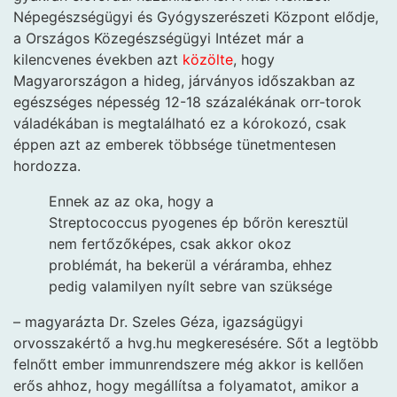
Népegészségügyi és Gyógyszerészeti Központ elődje,
a Országos Közegészségügyi Intézet már a
kilencvenes években azt
közölte
, hogy
Magyarországon a hideg, járványos időszakban az
egészséges népesség 12-18 százalékának orr-torok
váladékában is megtalálható ez a kórokozó, csak
éppen azt az emberek többsége tünetmentesen
hordozza.
Ennek az az oka, hogy a
Streptococcus pyogenes ép bőrön keresztül
nem fertőzőképes, csak akkor okoz
problémát, ha bekerül a véráramba, ehhez
pedig valamilyen nyílt sebre van szüksége
– magyarázta Dr. Szeles Géza, igazságügyi
orvosszakértő a hvg.hu megkeresésére. Sőt a legtöbb
felnőtt ember immunrendszere még akkor is kellően
erős ahhoz, hogy megállítsa a folyamatot, amikor a