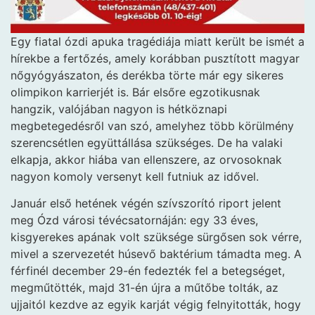
Egy fiatal ózdi apuka tragédiája miatt került be ismét a
hírekbe a fertőzés, amely korábban pusztított magyar
nőgyógyászaton, és derékba törte már egy sikeres
olimpikon karrierjét is. Bár elsőre egzotikusnak
hangzik, valójában nagyon is hétköznapi
megbetegedésről van szó, amelyhez több körülmény
szerencsétlen együttállása szükséges. De ha valaki
elkapja, akkor hiába van ellenszere, az orvosoknak
nagyon komoly versenyt kell futniuk az idővel.
Január első hetének végén szívszorító riport jelent
meg Ózd városi tévécsatornáján: egy 33 éves,
kisgyerekes apának volt szüksége sürgősen sok vérre,
mivel a szervezetét húsevő baktérium támadta meg. A
férfinél december 29-én fedezték fel a betegséget,
megműtötték, majd 31-én újra a műtőbe tolták, az
ujjaitól kezdve az egyik karját végig felnyitották, hogy