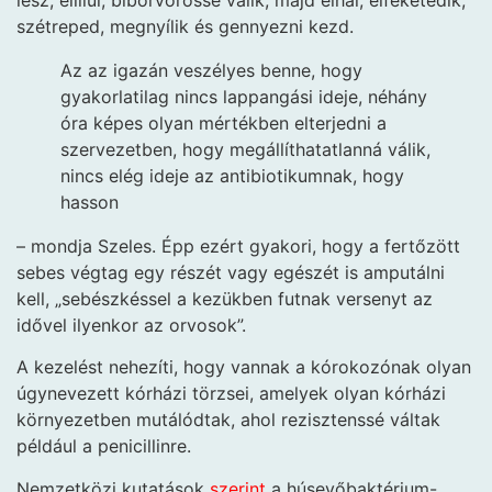
szétreped, megnyílik és gennyezni kezd.
Az az igazán veszélyes benne, hogy
gyakorlatilag nincs lappangási ideje, néhány
óra képes olyan mértékben elterjedni a
szervezetben, hogy megállíthatatlanná válik,
nincs elég ideje az antibiotikumnak, hogy
hasson
– mondja Szeles. Épp ezért gyakori, hogy a fertőzött
sebes végtag egy részét vagy egészét is amputálni
kell, „sebészkéssel a kezükben futnak versenyt az
idővel ilyenkor az orvosok”.
A kezelést nehezíti, hogy vannak a kórokozónak olyan
úgynevezett kórházi törzsei, amelyek olyan kórházi
környezetben mutálódtak, ahol rezisztenssé váltak
például a penicillinre.
Nemzetközi kutatások
szerint
a húsevőbaktérium-