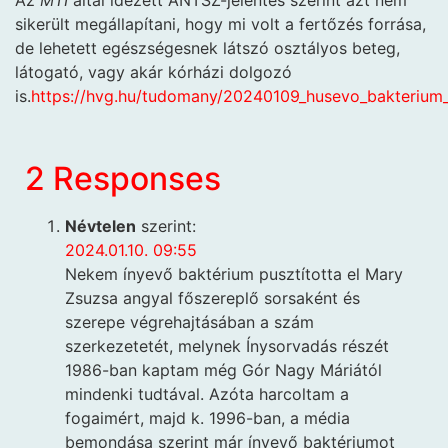
sikerült megállapítani, hogy mi volt a fertőzés forrása,
de lehetett egészségesnek látszó osztályos beteg,
látogató, vagy akár kórházi dolgozó
is.
https://hvg.hu/tudomany/20240109_husevo_bakterium_
2 Responses
Névtelen
szerint:
2024.01.10. 09:55
Nekem ínyevő baktérium pusztította el Mary
Zsuzsa angyal főszereplő sorsaként és
szerepe végrehajtásában a szám
szerkezetetét, melynek Ínysorvadás részét
1986-ban kaptam még Gór Nagy Máriától
mindenki tudtával. Azóta harcoltam a
fogaimért, majd k. 1996-ban, a média
bemondása szerint már ínyevő baktériumot