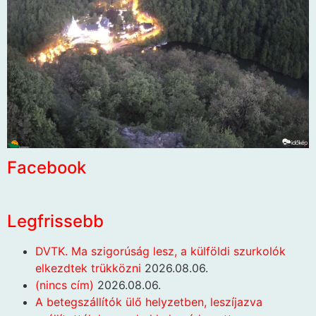
Facebook
Legfrissebb
DVTK. Ma szigorúság lesz, a külföldi szurkolók
elkezdtek trükközni
2026.08.06.
(nincs cím)
2026.08.06.
A betegszállítók ülő helyzetben, leszíjazva