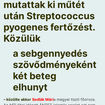
mutattak ki műtét
után Streptococcus
pyogenes fertőzést.
Közülük
a sebgennyedés
szövődményeként
két beteg
elhunyt
– közölte akkor
Sedlák Mári
a megyei tiszti főorvos.
Az
MTI
által idézett ÁNTSZ-jelentés szerint azt nem