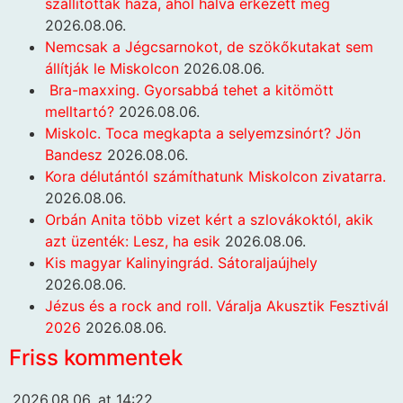
szállították haza, ahol halva érkezett meg
2026.08.06.
Nemcsak a Jégcsarnokot, de szökőkutakat sem
állítják le Miskolcon
2026.08.06.
Bra-maxxing. Gyorsabbá tehet a kitömött
melltartó?
2026.08.06.
Miskolc. Toca megkapta a selyemzsinórt? Jön
Bandesz
2026.08.06.
Kora délutántól számíthatunk Miskolcon zivatarra.
2026.08.06.
Orbán Anita több vizet kért a szlovákoktól, akik
azt üzenték: Lesz, ha esik
2026.08.06.
Kis magyar Kalinyingrád. Sátoraljaújhely
2026.08.06.
Jézus és a rock and roll. Váralja Akusztik Fesztivál
2026
2026.08.06.
Friss kommentek
2026.08.06. at 14:22