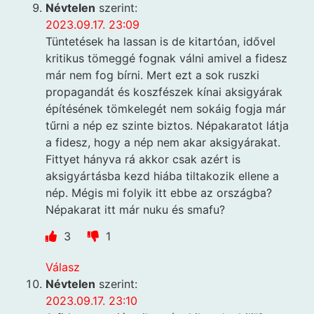
Névtelen
szerint:
2023.09.17. 23:09
Tüntetések ha lassan is de kitartóan, idővel
kritikus tömeggé fognak válni amivel a fidesz
már nem fog bírni. Mert ezt a sok ruszki
propagandát és koszfészek kínai aksigyárak
építésének tömkelegét nem sokáig fogja már
tűrni a nép ez szinte biztos. Népakaratot látja
a fidesz, hogy a nép nem akar aksigyárakat.
Fittyet hányva rá akkor csak azért is
aksigyártásba kezd hiába tiltakozik ellene a
nép. Mégis mi folyik itt ebbe az országba?
Népakarat itt már nuku és smafu?
3
1
Válasz
Névtelen
szerint:
2023.09.17. 23:10