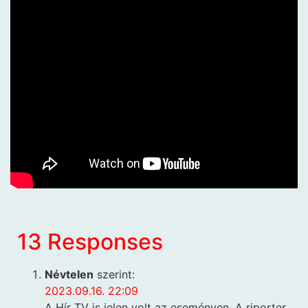
13 Responses
Névtelen
szerint:
2023.09.16. 22:09
A Hír TV is jelen volt az eseményen. A riporter