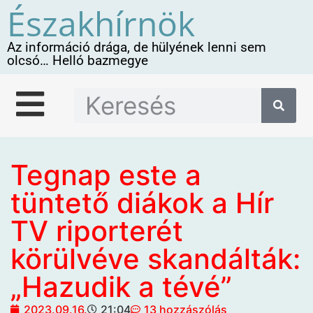
Északhírnök
Az információ drága, de hülyének lenni sem
olcsó… Helló bazmegye
Tegnap este a
tüntető diákok a Hír
TV riporterét
körülvéve skandálták:
„Hazudik a tévé”
2023.09.16.
21:04
13 hozzászólás