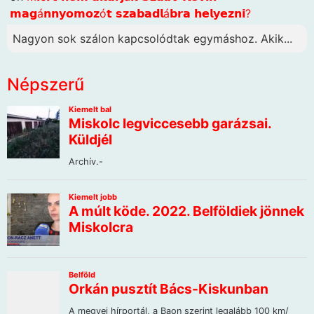
𝗺𝗮𝗴á𝗻𝗻𝘆𝗼𝗺𝗼𝘇ó𝘁 𝘀𝘇𝗮𝗯𝗮𝗱𝗹á𝗯𝗿𝗮 𝗵𝗲𝗹𝘆𝗲𝘇𝗻𝗶?
Nagyon sok szálon kapcsolódtak egymáshoz. Akik...
Népszerű