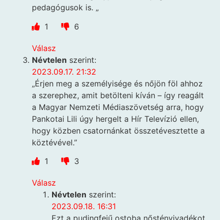
pedagógusok is. „
1
6
Válasz
Névtelen
szerint:
2023.09.17. 21:32
„Érjen meg a személyisége és nőjön föl ahhoz
a szerephez, amit betölteni kíván – így reagált
a Magyar Nemzeti Médiaszövetség arra, hogy
Pankotai Lili úgy hergelt a Hír Televízió ellen,
hogy közben csatornánkat összetévesztette a
köztévével.”
1
3
Válasz
Névtelen
szerint:
2023.09.18. 16:31
Ezt a pudingfejű ostoba nőstényivadékot