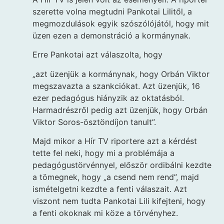
szerette volna megtudni Pankotai Lilitől, a
megmozdulások egyik szószólójától, hogy mit
üzen ezen a demonstráció a kormánynak.
Erre Pankotai azt válaszolta, hogy
„azt üzenjük a kormánynak, hogy Orbán Viktor
megszavazta a szankciókat. Azt üzenjük, 16
ezer pedagógus hiányzik az oktatásból.
Harmadrészről pedig azt üzenjük, hogy Orbán
Viktor Soros-ösztöndíjon tanult”.
Majd mikor a Hír TV riportere azt a kérdést
tette fel neki, hogy mi a problémája a
pedagógustörvénnyel, először ordibálni kezdte
a tömegnek, hogy „a csend nem rend”, majd
ismételgetni kezdte a fenti válaszait. Azt
viszont nem tudta Pankotai Lili kifejteni, hogy
a fenti okoknak mi köze a törvényhez.