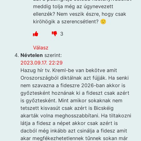
meddig tolja még az úgynevezett
ellenzék? Nem veszik észre, hogy csak
kiröhögik a szerencsétlent? 🙂
3
Válasz
Névtelen
szerint:
2023.09.17. 22:29
Hazug hír tv. Kreml-be van bekötve amit
Oroszországból diktálnak azt fújják. Ha senki
nem szavazna a fideszre 2026-ban akkor is
győztesként hoznának ki a fideszt csak azért
is győztesként. Mint amikor sokaknak nem
tetszett kisvasút csak azért is Bicskéig
akarták volna meghosszabbítani. Ha tiltakozni
látja a fidesz a népet akkor csak azért is
dacból még inkább azt csinálja a fidesz amit
akar megfékezhetetlennek tűnnek sokan már