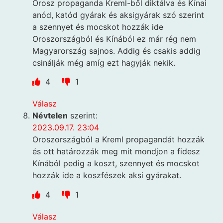
Orosz propaganda Kreml-ből diktálva és Kínai
anód, katód gyárak és aksigyárak szó szerint
a szennyet és mocskot hozzák ide
Oroszországból és Kínából ez már rég nem
Magyarország sajnos. Addig és csakis addig
csinálják még amíg ezt hagyják nekik.
4
1
Válasz
Névtelen
szerint:
2023.09.17. 23:04
Oroszországból a Kreml propagandát hozzák
és ott határozzák meg mit mondjon a fidesz
Kínából pedig a koszt, szennyet és mocskot
hozzák ide a koszfészek aksi gyárakat.
4
1
Válasz