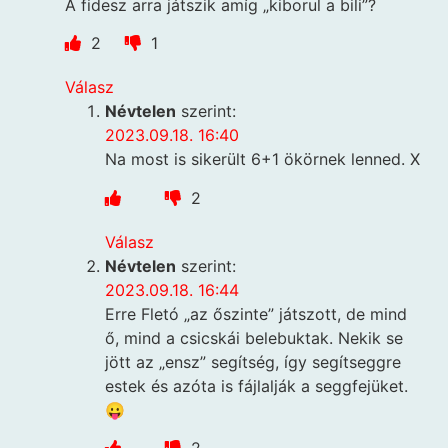
A fidesz arra játszik amíg „kiborul a bili”?
2
1
Válasz
Névtelen
szerint:
2023.09.18. 16:40
Na most is sikerült 6+1 ökörnek lenned. X
2
Válasz
Névtelen
szerint:
2023.09.18. 16:44
Erre Fletó „az őszinte” játszott, de mind
ő, mind a csicskái belebuktak. Nekik se
jött az „ensz” segítség, így segítseggre
estek és azóta is fájlalják a seggfejüket.
😛