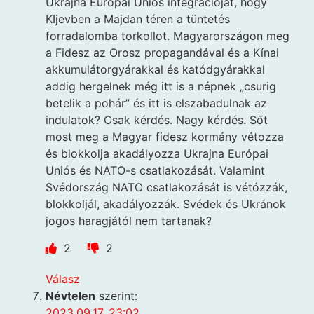
Ukrajna Európai Uniós integrációját, hogy
KIjevben a Majdan téren a tüntetés
forradalomba torkollot. Magyarországon meg
a Fidesz az Orosz propagandával és a Kínai
akkumulátorgyárakkal és katódgyárakkal
addig hergelnek még itt is a népnek „csurig
betelik a pohár” és itt is elszabadulnak az
indulatok? Csak kérdés. Nagy kérdés. Sőt
most meg a Magyar fidesz kormány vétozza
és blokkolja akadályozza Ukrajna Európai
Uniós és NATO-s csatlakozását. Valamint
Svédország NATO csatlakozását is vétózzák,
blokkoljál, akadályozzák. Svédek és Ukránok
jogos haragjától nem tartanak?
2
2
Válasz
Névtelen
szerint:
2023.09.17. 23:02