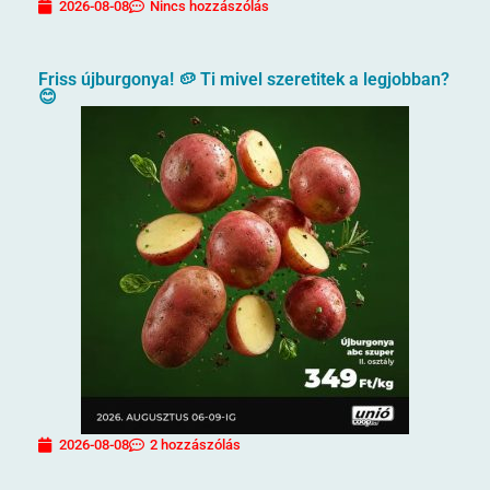
2026-08-08
Nincs hozzászólás
Friss újburgonya! 🥔 Ti mivel szeretitek a legjobban?
😊
2026-08-08
2 hozzászólás