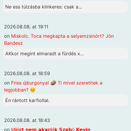
Ne ess túlzásba klinkeres: csak a...
2026.08.08. at 19:11
on
Miskolc. Toca megkapta a selyemzsinórt? Jön
Bandesz
AKkor megint elmaradt a fürdés x...
2026.08.08. at 18:59
on
Friss újburgonya! 🥔 Ti mivel szeretitek a
legjobban? 😊
Én rántott karfiollal.
2026.08.08. at 18:43
on
M𝗶é𝗿𝘁 𝗻𝗲𝗺 𝗮𝗸𝗮𝗿𝗷á𝗸 𝗦𝘇𝗮𝗯ó 𝗞𝗲𝘃𝗶𝗻