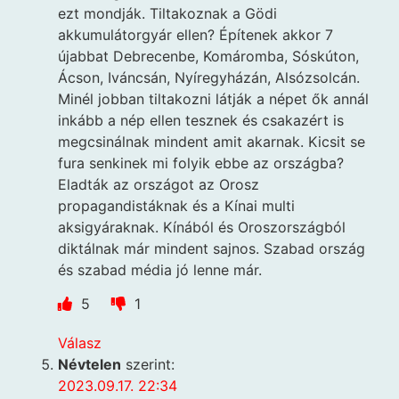
ezt mondják. Tiltakoznak a Gödi
akkumulátorgyár ellen? Építenek akkor 7
újabbat Debrecenbe, Komáromba, Sóskúton,
Ácson, Iváncsán, Nyíregyházán, Alsózsolcán.
Minél jobban tiltakozni látják a népet ők annál
inkább a nép ellen tesznek és csakazért is
megcsinálnak mindent amit akarnak. Kicsit se
fura senkinek mi folyik ebbe az országba?
Eladták az országot az Orosz
propagandistáknak és a Kínai multi
aksigyáraknak. Kínából és Oroszországból
diktálnak már mindent sajnos. Szabad ország
és szabad média jó lenne már.
5
1
Válasz
Névtelen
szerint:
2023.09.17. 22:34