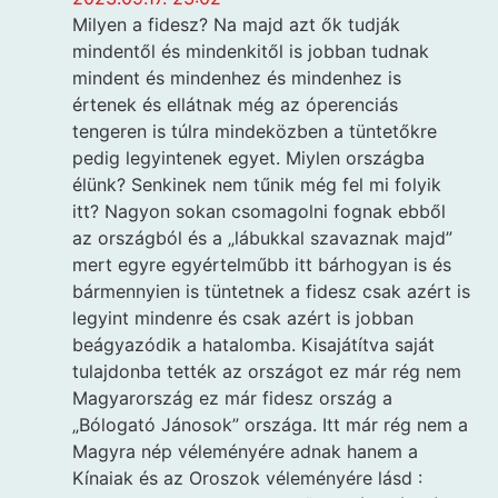
Milyen a fidesz? Na majd azt ők tudják
mindentől és mindenkitől is jobban tudnak
mindent és mindenhez és mindenhez is
értenek és ellátnak még az óperenciás
tengeren is túlra mindeközben a tüntetőkre
pedig legyintenek egyet. Miylen országba
élünk? Senkinek nem tűnik még fel mi folyik
itt? Nagyon sokan csomagolni fognak ebből
az országból és a „lábukkal szavaznak majd”
mert egyre egyértelműbb itt bárhogyan is és
bármennyien is tüntetnek a fidesz csak azért is
legyint mindenre és csak azért is jobban
beágyazódik a hatalomba. Kisajátítva saját
tulajdonba tették az országot ez már rég nem
Magyarország ez már fidesz ország a
„Bólogató Jánosok” országa. Itt már rég nem a
Magyra nép véleményére adnak hanem a
Kínaiak és az Oroszok véleményére lásd :