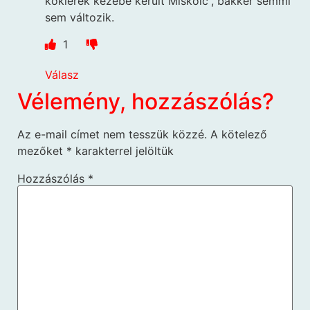
kóklerek kezébe került Miskolc”, bakker semmi
sem változik.
1
Válasz
Vélemény, hozzászólás?
Az e-mail címet nem tesszük közzé.
A kötelező
mezőket
*
karakterrel jelöltük
Hozzászólás
*