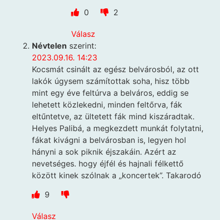
0
2
Válasz
Névtelen
szerint:
2023.09.16. 14:23
Kocsmát csinált az egész belvárosból, az ott
lakók úgysem számítottak soha, hisz több
mint egy éve feltúrva a belváros, eddig se
lehetett közlekedni, minden feltőrva, fák
eltűntetve, az ültetett fák mind kiszáradtak.
Helyes Palibá, a megkezdett munkát folytatni,
fákat kivágni a belvárosban is, legyen hol
hányni a sok piknik éjszakáin. Azért az
nevetséges. hogy éjfél és hajnali félkettő
között kinek szólnak a „koncertek”. Takarodó
9
Válasz