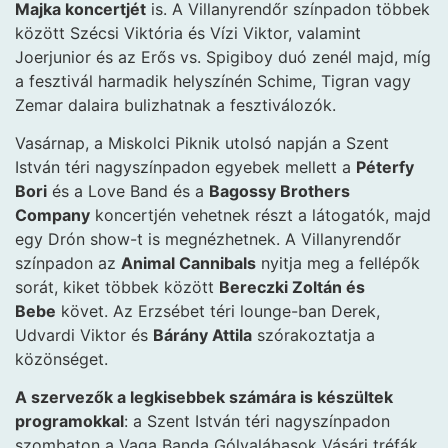
Majka koncertjét
is. A Villanyrendőr színpadon többek
között Szécsi Viktória és Vízi Viktor, valamint
Joerjunior és az Erős vs. Spigiboy duó zenél majd, míg
a fesztivál harmadik helyszínén Schime, Tigran vagy
Zemar dalaira bulizhatnak a fesztiválozók.
Vasárnap, a Miskolci Piknik utolsó napján a Szent
István téri nagyszínpadon egyebek mellett a
Péterfy
Bori
és a Love Band és a
Bagossy Brothers
Company
koncertjén vehetnek részt a látogatók, majd
egy Drón show-t is megnézhetnek. A Villanyrendőr
színpadon az
Animal Cannibals
nyitja meg a fellépők
sorát, kiket többek között
Bereczki Zoltán és
Bebe
követ. Az Erzsébet téri lounge-ban Derek,
Udvardi Viktor és
Bárány Attila
szórakoztatja a
közönséget.
A szervezők a legkisebbek számára is készültek
programokkal
: a Szent István téri nagyszínpadon
szombaton a Vaga Banda Gólyalábasok Vásári tréfák