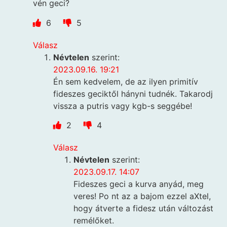
vén geci?
6
5
Válasz
Névtelen
szerint:
2023.09.16. 19:21
Én sem kedvelem, de az ilyen primitív
fideszes geciktől hányni tudnék. Takarodj
vissza a putris vagy kgb-s seggébe!
2
4
Válasz
Névtelen
szerint:
2023.09.17. 14:07
Fideszes geci a kurva anyád, meg
veres! Po nt az a bajom ezzel aXtel,
hogy átverte a fidesz után változást
remélőket.