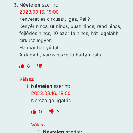
Névtelen
szerint:
2023.09.16. 15:00
Kenyeret és cirkuszt, igaz, Pali?
Kenyér nincs, út nincs, busz nincs, rend nincs,
fejlődés nincs, 10 ezer fa nincs, hát legalább
cirkusz legyen.
Ha már hattyúdal.
A dagadt, városveszejtő hattyú dala.
8
Válasz
Névtelen
szerint:
2023.09.16. 18:00
Nerszolga ugatás…
0
3
Válasz
Névtelen
szerint: