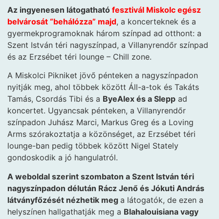
Az ingyenesen látogatható
fesztivál Miskolc egész
belvárosát “behálózza” majd
, a koncerteknek és a
gyermekprogramoknak három színpad ad otthont: a
Szent István téri nagyszínpad, a Villanyrendőr színpad
és az Erzsébet téri lounge – Chill zone.
A Miskolci Pikniket jövő pénteken a nagyszínpadon
nyitják meg, ahol többek között Áll-a-tok és Takáts
Tamás, Csordás Tibi és a
ByeAlex és a Slepp
ad
koncertet. Ugyancsak pénteken, a Villanyrendőr
színpadon Juhász Marci, Markus Greg és a Loving
Arms szórakoztatja a közönséget, az Erzsébet téri
lounge-ban pedig többek között Nigel Stately
gondoskodik a jó hangulatról.
A weboldal szerint szombaton a Szent István téri
nagyszínpadon délután Rácz Jenő és Jókuti András
látványfőzését nézhetik meg
a látogatók, de ezen a
helyszínen hallgathatják meg a
Blahalouisiana vagy