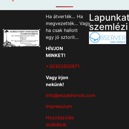
Lapunka
Ha átverték… Ha
megvezették… Vagy
szemlézi
ha csak hallott
egy jó sztorit…
HÍVJON
MINKET!
+36302600871
Vagy írjon
nekünk!
info@eszakhirnok.com
Impresszum
Hozzászólás
szabályai