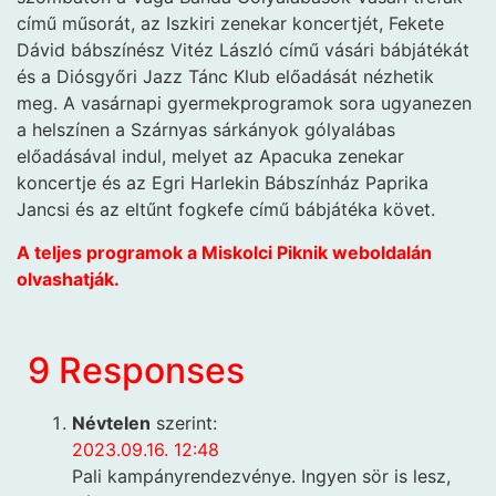
című műsorát, az Iszkiri zenekar koncertjét, Fekete
Dávid bábszínész Vitéz László című vásári bábjátékát
és a Diósgyőri Jazz Tánc Klub előadását nézhetik
meg. A vasárnapi gyermekprogramok sora ugyanezen
a helszínen a Szárnyas sárkányok gólyalábas
előadásával indul, melyet az Apacuka zenekar
koncertje és az Egri Harlekin Bábszínház Paprika
Jancsi és az eltűnt fogkefe című bábjátéka követ.
A teljes programok a Miskolci Piknik weboldalán
olvashatják.
9 Responses
Névtelen
szerint:
2023.09.16. 12:48
Pali kampányrendezvénye. Ingyen sör is lesz,