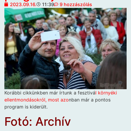
2023.09.16.
11:39
9 hozzászólás
Korábbi cikkünkben már írtunk a fesztivá
l környéki
ellentmondásokról, most azo
nban már a pontos
program is kiderült.
Fotó: Archív