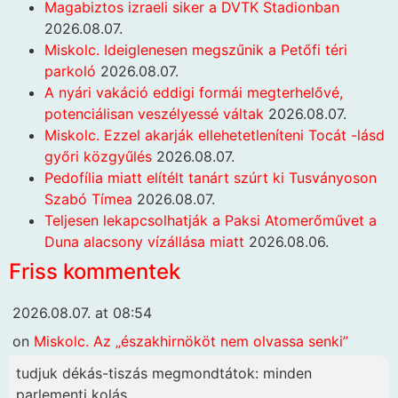
Magabiztos izraeli siker a DVTK Stadionban
2026.08.07.
Miskolc. Ideiglenesen megszűnik a Petőfi téri
parkoló
2026.08.07.
A nyári vakáció eddigi formái megterhelővé,
potenciálisan veszélyessé váltak
2026.08.07.
Miskolc. Ezzel akarják ellehetetleníteni Tocát -lásd
győri közgyűlés
2026.08.07.
Pedofília miatt elítélt tanárt szúrt ki Tusványoson
Szabó Tímea
2026.08.07.
Teljesen lekapcsolhatják a Paksi Atomerőművet a
Duna alacsony vízállása miatt
2026.08.06.
Friss kommentek
2026.08.07. at 08:54
on
Miskolc. Az „északhirnököt nem olvassa senki”
tudjuk dékás-tiszás megmondtátok: minden
parlementi kolás...