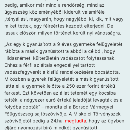
pedig, amikor már mind a rendőrség, mind az
ügyészség közleményéből kiderült valamiféle
„tényállás”, magyarán, hogy nagyjából ki, kik, mit vagy
miket tettek, egy félreértés kezdett elterjedni. De
lássuk először, milyen történet került nyilvánosságra.
„Az egyik gyanúsított a 9 éves gyermeke felügyeletét
rábízta a másik gyanúsítottra abból a célból, hogy
Hidasnémeti külterületén vadászatot folytassanak.
Ehhez a férfi az általa engedéllyel tartott
vadászfegyverét a kisfiú rendelkezésére bocsátotta.
Miközben a gyerek felügyeletét a másik gyanúsított
látta el, a gyermek lelőtte a 250 ezer forint értékű
farkast. Ezt követően az állat tetemét egy kocsiba
tették, a négyezer euró értékű jeladóját levágták és a
folyóba dobták” – mondta el a Borsod Vármegyei
Főügyészség sajtószóvivője. A Miskolci Törvényszék
szóvivőjétől pedig a 24.hu.
megtudta
, hogy az ügyben
eljáró nyomozási bíró mindkét gyanúsított