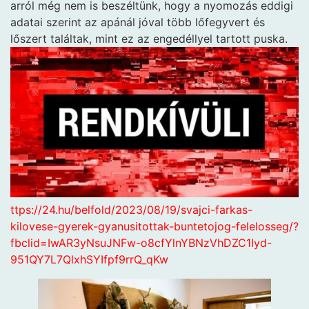
arról még nem is beszéltünk, hogy a nyomozás eddigi
adatai szerint az apánál jóval több lőfegyvert és
lőszert találtak, mint ez az engedéllyel tartott puska.
ttps://24.hu/belfold/2023/08/19/svajci-farkas-
kilovese-gyerek-gyanusitottak-buntetojog-felelosseg/?
fbclid=IwAR3yNsuJNFw-o8cfYlnYBNzVhDZC1Iyd-
951QY7L7QlxhSYIfpf9rrQ_qKw