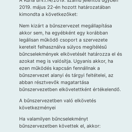
A Kúria Bfv.I.14/2019. számú jelentős ügyben
2019. május 22-én hozott határozatában
kimondta a következőket:
Nem kizárt a bűnszervezet megállapítása
akkor sem, ha egyébként egy korábban
legálisan működő csoport a szervezete
kereteit felhasználva súlyos megítélésű
bűncselekmények elkövetését határozza el és
azokat meg is valósítja. Ugyanis akkor, ha
ezen működés kapcsán fennállnak a
bűnszervezet alanyi és tárgyi feltételei, az
abban résztvevők magatartása
bűnszervezetben elkövetettként értékelendő.
A bűnszervezetben való elkövetés
következményei
Ha valamilyen bűncselekményt
bűnszervezetben követtek el, akkor: