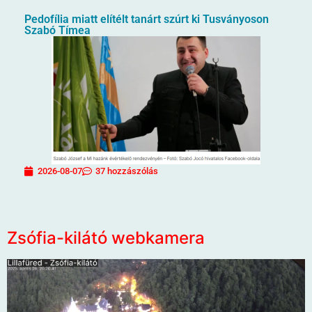
Pedofília miatt elítélt tanárt szúrt ki Tusványoson
Szabó Tímea
2026-08-07
37 hozzászólás
Zsófia-kilátó webkamera