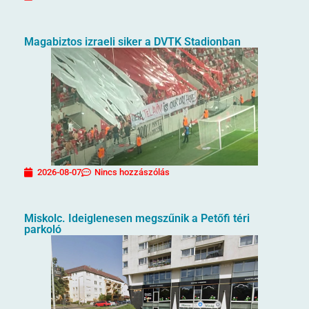
Magabiztos izraeli siker a DVTK Stadionban
2026-08-07
Nincs hozzászólás
Miskolc. Ideiglenesen megszűnik a Petőfi téri
parkoló