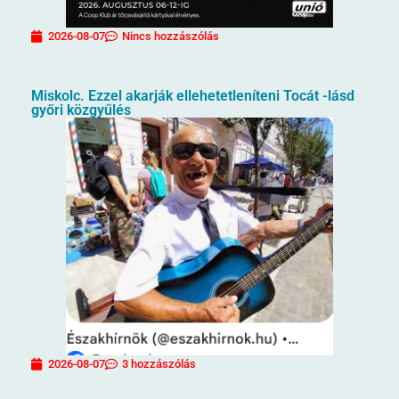
2026-08-07
Nincs hozzászólás
Miskolc. Ezzel akarják ellehetetleníteni Tocát -lásd
győri közgyűlés
2026-08-07
3 hozzászólás