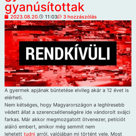
gyanúsítottak
2023.08.20.
11:03
3 hozzászólás
A gyermek apjának büntetése elvileg akár a 12 évet is
elérheti.
Nem kétséges, hogy Magyarországon a leghíresebb
védett állat a szerencsétlenségére ide vándorolt svájci
farkas. Már akkor megmozgatott ötvenezer, petíciót
aláíró embert, amikor még semmit nem
lehetett
tudni
arról, valójában mi történt vele. Most