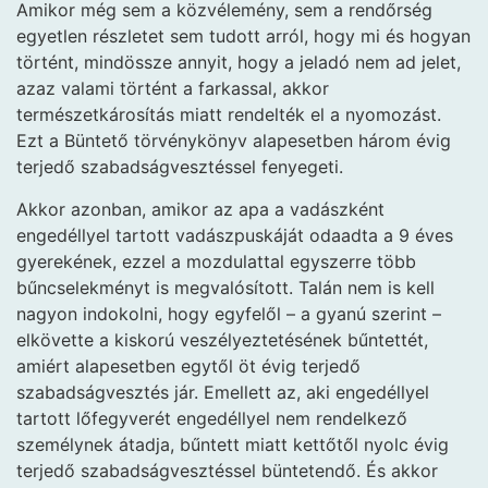
Amikor még sem a közvélemény, sem a rendőrség
egyetlen részletet sem tudott arról, hogy mi és hogyan
történt, mindössze annyit, hogy a jeladó nem ad jelet,
azaz valami történt a farkassal, akkor
természetkárosítás miatt rendelték el a nyomozást.
Ezt a Büntető törvénykönyv alapesetben három évig
terjedő szabadságvesztéssel fenyegeti.
Akkor azonban, amikor az apa a vadászként
engedéllyel tartott vadászpuskáját odaadta a 9 éves
gyerekének, ezzel a mozdulattal egyszerre több
bűncselekményt is megvalósított. Talán nem is kell
nagyon indokolni, hogy egyfelől – a gyanú szerint –
elkövette a kiskorú veszélyeztetésének bűntettét,
amiért alapesetben egytől öt évig terjedő
szabadságvesztés jár. Emellett az, aki engedéllyel
tartott lőfegyverét engedéllyel nem rendelkező
személynek átadja, bűntett miatt kettőtől nyolc évig
terjedő szabadságvesztéssel büntetendő. És akkor