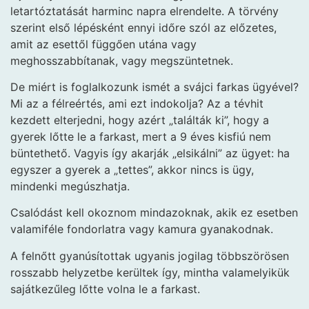
letartóztatását harminc napra elrendelte. A törvény
szerint első lépésként ennyi időre szól az előzetes,
amit az esettől függően utána vagy
meghosszabbítanak, vagy megszüntetnek.
De miért is foglalkozunk ismét a svájci farkas ügyével?
Mi az a félreértés, ami ezt indokolja? Az a tévhit
kezdett elterjedni, hogy azért „találták ki”, hogy a
gyerek lőtte le a farkast, mert a 9 éves kisfiú nem
büntethető. Vagyis így akarják „elsikálni” az ügyet: ha
egyszer a gyerek a „tettes”, akkor nincs is ügy,
mindenki megúszhatja.
Csalódást kell okoznom mindazoknak, akik ez esetben
valamiféle fondorlatra vagy kamura gyanakodnak.
A felnőtt gyanúsítottak ugyanis jogilag többszörösen
rosszabb helyzetbe kerültek így, mintha valamelyikük
sajátkezűleg lőtte volna le a farkast.