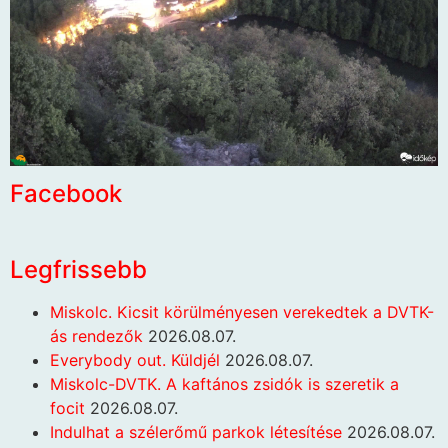
Facebook
Legfrissebb
Miskolc. Kicsit körülményesen verekedtek a DVTK-
ás rendezők
2026.08.07.
Everybody out. Küldjél
2026.08.07.
Miskolc-DVTK. A kaftános zsidók is szeretik a
focit
2026.08.07.
Indulhat a szélerőmű parkok létesítése
2026.08.07.