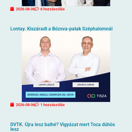
2026-08-06
6 hozzászólás
Lontay. Kiszáradt a Bózsva-patak Széphalomnál
2026-08-06
1 hozzászólás
DVTK. Újra lesz balhé? Vigyázat mert Toca dühös
lesz