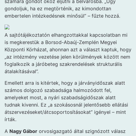
számára gondot okoz eljutni a belvárosba. „Úgy
gondoljuk, ha ez megtörténik, az kimondottan
embertelen intézkedésnek minősül” – fűzte hozzá.
A sajtótájékoztatón elhangzottakkal kapcsolatban mi
is megkerestük a Borsod-Abaúj-Zemplén Megyei
Központi Kórházat, ahonnan azt a választ kaptuk, hogy
„az intézmény vezetése jelen körülmények között nem
foglalkozik a járóbeteg szakrendelések strukturális
átalakításával”.
Emellett arra is kitértek, hogy a járványidőszak alatt
számos dolgozó szabadsága halmozódott fel,
amelyeket most, a nyári szabadságidőszak alatt
tudnak kivenni. Ez „a szokásosnál jelentősebb ellátási
átszervezéseket/átcsoportosításokat” igényel – mint
írták.
A
Nagy Gábor
orvosigazgató által szignózott válasz