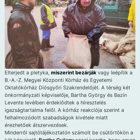
Elterjedt a pletyka,
miszerint bezárják
vagy leépítik a
B.-A.-Z. Megyei Központi Kórház és Egyetemi
Oktatókórház Diósgyőri Szakrendelőjét. A térség két
önkormányzati képviselője, Bartha György és Bazin
Levente levélben érdeklődtek a híresztelés
igazságtartalma felől. A kórház reakciója szerint a
felhalmozódott szabadságok kivétele miatt
érezhetőek átszervezések.
Minderről sajtótájékoztatón számolt be csütörtökön a
két képviselő.
Bartha György
azzal kezdte, hogy egyre