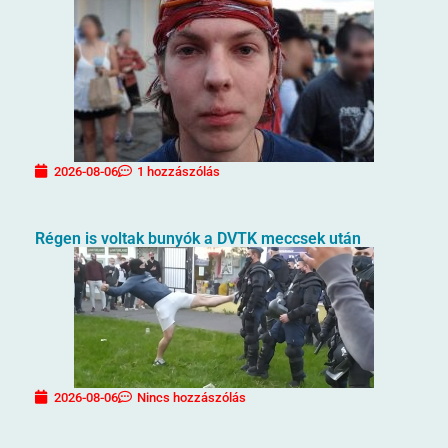
2026-08-06
1 hozzászólás
Régen is voltak bunyók a DVTK meccsek után
2026-08-06
Nincs hozzászólás