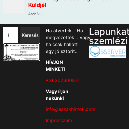
Lapunka
Ha átverték… Ha
Keresés
megvezették… Vagy
szemlézi
ha csak hallott
egy jó sztorit…
HÍVJON
MINKET!
+36302600871
Vagy írjon
nekünk!
info@eszakhirnok.com
Impresszum