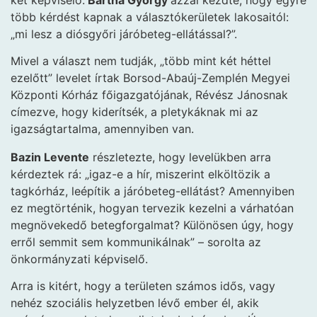
több kérdést kapnak a választókerületek lakosaitól:
„mi lesz a diósgyőri járóbeteg-ellátással?”.
Mivel a választ nem tudják, „több mint két héttel
ezelőtt” levelet írtak Borsod-Abaúj-Zemplén Megyei
Központi Kórház főigazgatójának, Révész Jánosnak
címezve, hogy kiderítsék, a pletykáknak mi az
igazságtartalma, amennyiben van.
Bazin Levente
részletezte, hogy levelükben arra
kérdeztek rá: „igaz-e a hír, miszerint elköltözik a
tagkórház, leépítik a járóbeteg-ellátást? Amennyiben
ez megtörténik, hogyan tervezik kezelni a várhatóan
megnövekedő betegforgalmat? Különösen úgy, hogy
erről semmit sem kommunikálnak” – sorolta az
önkormányzati képviselő.
Arra is kitért, hogy a területen számos idős, vagy
nehéz szociális helyzetben lévő ember él, akik