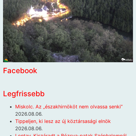
Facebook
Legfrissebb
Miskolc. Az „északhirnököt nem olvassa senki”
2026.08.06.
Tippeljen, ki lesz az új köztársasági elnök
2026.08.06.
Lontay. Kiszáradt a Bózsva-patak Széphalomnál