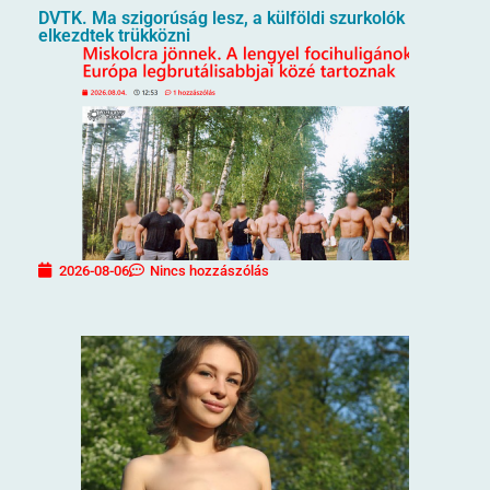
DVTK. Ma szigorúság lesz, a külföldi szurkolók
elkezdtek trükközni
2026-08-06
Nincs hozzászólás