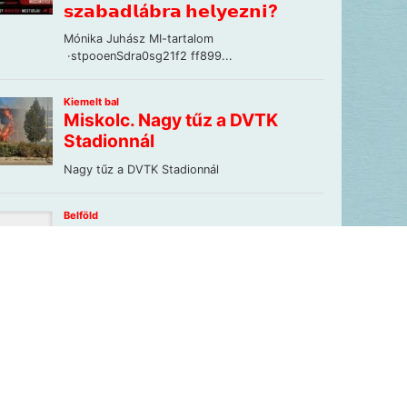
Lapunkat szemlézi