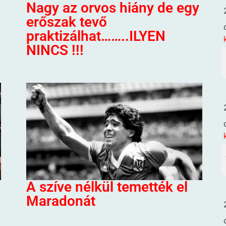
Nagy az orvos hiány de egy
erőszak tevő
praktizálhat……..ILYEN
NINCS !!!
A szíve nélkül temették el
Maradonát