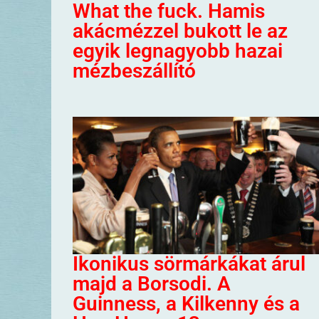
What the fuck. Hamis
akácmézzel bukott le az
egyik legnagyobb hazai
mézbeszállító
Ikonikus sörmárkákat árul
majd a Borsodi. A
Guinness, a Kilkenny és a