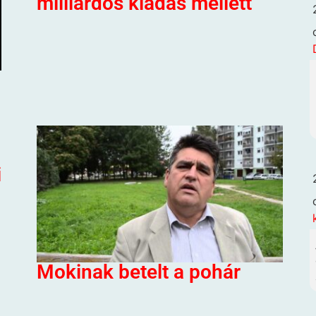
milliárdos kiadás mellett
i
Mokinak betelt a pohár