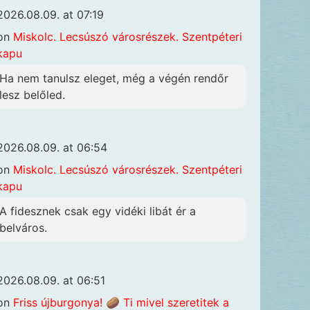
2026.08.09. at 07:19
on
Miskolc. Lecsúszó városrészek. Szentpéteri
kapu
Ha nem tanulsz eleget, még a végén rendőr
lesz belőled.
2026.08.09. at 06:54
on
Miskolc. Lecsúszó városrészek. Szentpéteri
kapu
A fidesznek csak egy vidéki libát ér a
belváros.
2026.08.09. at 06:51
on
Friss újburgonya! 🥔 Ti mivel szeretitek a