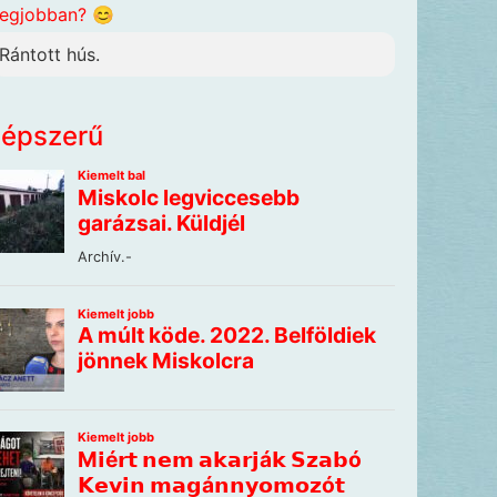
legjobban? 😊
Rántott hús.
épszerű