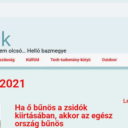
ök
 sem olcsó… Helló bazmegye
azdaság
Külföld
Tech-tudomány-kütyü
Outdoor
 2021
L
Ha ő bűnös a zsidók
kiirtásában, akkor az egész
ország bűnös