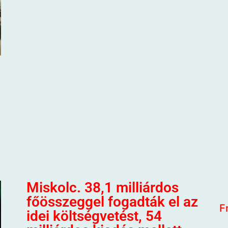
Miskolc. 38,1 milliárdos
főösszeggel fogadták el az
F
idei költségvetést, 54