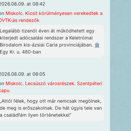
2026.08.09. at 08:42
on
Miskolc. Kicsit körülményesen verekedtek a
DVTK-ás rendezők
Legalább tizenöt éven át működhetett egy
kiterjedt adócsalási rendszer a Keletrómai
Birodalom kis-ázsiai Caria provinciájában. 🏛️
Egy Kr. u. 480-ban
2026.08.09. at 08:05
on
Miskolc. Lecsúszó városrészek. Szentpéteri
kapu
„Attól félek, hogy ott már nemcsak megölnek,
de meg is erőszakolnak. De hát úgyis tele van
a családfám ilyen történetekkel”