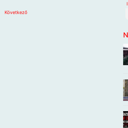
ő
Következő
N