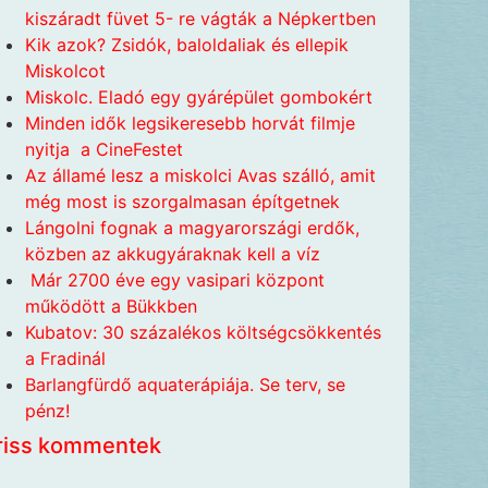
kiszáradt füvet 5- re vágták a Népkertben
Kik azok? Zsidók, baloldaliak és ellepik
Miskolcot
Miskolc. Eladó egy gyárépület gombokért
Minden idők legsikeresebb horvát filmje
nyitja a CineFestet
Az államé lesz a miskolci Avas szálló, amit
még most is szorgalmasan építgetnek
Lángolni fognak a magyarországi erdők,
közben az akkugyáraknak kell a víz
Már 2700 éve egy vasipari központ
működött a Bükkben
Kubatov: 30 százalékos költségcsökkentés
a Fradinál
Barlangfürdő aquaterápiája. Se terv, se
pénz!
riss kommentek