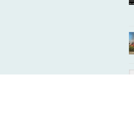
Ha átverték… Ha megvezették… Vagy ha csak
és
hallott egy jó sztorit…
HÍVJON MINKET!