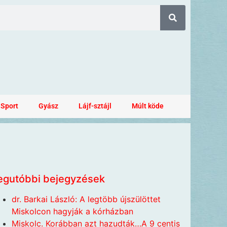
Sport
Gyász
Lájf-sztájl
Múlt köde
egutóbbi bejegyzések
dr. Barkai László: A legtöbb újszülöttet
Miskolcon hagyják a kórházban
Miskolc. Korábban azt hazudták…A 9 centis