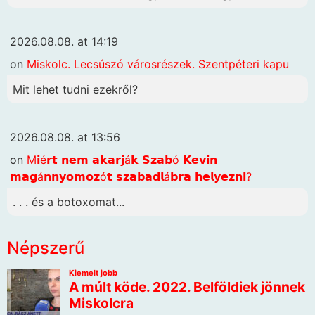
2026.08.08. at 14:19
on
Miskolc. Lecsúszó városrészek. Szentpéteri kapu
Mit lehet tudni ezekről?
2026.08.08. at 13:56
on
M𝗶é𝗿𝘁 𝗻𝗲𝗺 𝗮𝗸𝗮𝗿𝗷á𝗸 𝗦𝘇𝗮𝗯ó 𝗞𝗲𝘃𝗶𝗻
𝗺𝗮𝗴á𝗻𝗻𝘆𝗼𝗺𝗼𝘇ó𝘁 𝘀𝘇𝗮𝗯𝗮𝗱𝗹á𝗯𝗿𝗮 𝗵𝗲𝗹𝘆𝗲𝘇𝗻𝗶?
. . . és a botoxomat...
Népszerű