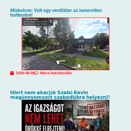
Miskolcon: Volt egy ventilátor az ismeretlen
holttestnél
2026-08-08
Nincs hozzászólás
M𝗶é𝗿𝘁 𝗻𝗲𝗺 𝗮𝗸𝗮𝗿𝗷á𝗸 𝗦𝘇𝗮𝗯ó 𝗞𝗲𝘃𝗶𝗻
𝗺𝗮𝗴á𝗻𝗻𝘆𝗼𝗺𝗼𝘇ó𝘁 𝘀𝘇𝗮𝗯𝗮𝗱𝗹á𝗯𝗿𝗮 𝗵𝗲𝗹𝘆𝗲𝘇𝗻𝗶?