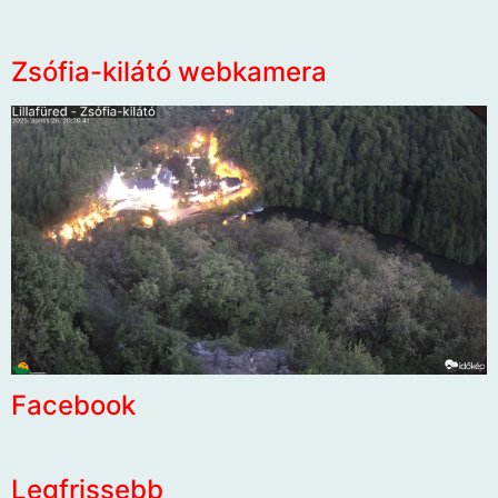
Zsófia-kilátó webkamera
Facebook
Legfrissebb