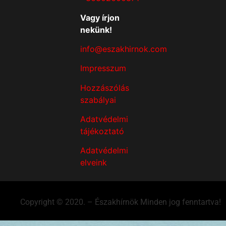
Vagy írjon
nekünk!
info@eszakhirnok.com
Impresszum
Hozzászólás
szabályai
Adatvédelmi
tájékoztató
Adatvédelmi
elveink
Copyright © 2020. – Északhírnök Minden jog fenntartva!