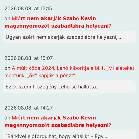
2026.08.08. at 15:15
on
M𝗶é𝗿𝘁 𝗻𝗲𝗺 𝗮𝗸𝗮𝗿𝗷á𝗸 𝗦𝘇𝗮𝗯ó 𝗞𝗲𝘃𝗶𝗻
𝗺𝗮𝗴á𝗻𝗻𝘆𝗼𝗺𝗼𝘇ó𝘁 𝘀𝘇𝗮𝗯𝗮𝗱𝗹á𝗯𝗿𝗮 𝗵𝗲𝗹𝘆𝗲𝘇𝗻𝗶?
Ugyan azért nem akarják szabadlábra helyezni,...
2026.08.08. at 15:07
on
A múlt köde 2024. Lehó kiborítja a bilit. „Mi életeket
mentünk, „ők” kapják a pénzt”
Ezek szerint, szegény Leho se hallotta...
2026.08.08. at 14:27
on
M𝗶é𝗿𝘁 𝗻𝗲𝗺 𝗮𝗸𝗮𝗿𝗷á𝗸 𝗦𝘇𝗮𝗯ó 𝗞𝗲𝘃𝗶𝗻
𝗺𝗮𝗴á𝗻𝗻𝘆𝗼𝗺𝗼𝘇ó𝘁 𝘀𝘇𝗮𝗯𝗮𝗱𝗹á𝗯𝗿𝗮 𝗵𝗲𝗹𝘆𝗲𝘇𝗻𝗶?
“Bárkivel előfordulhat, hogy elítélik” - Egy...