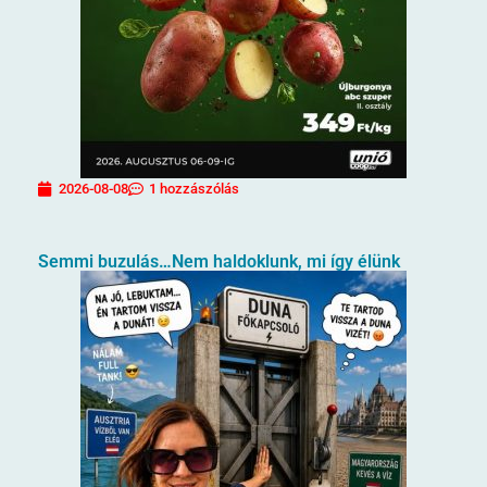
2026-08-08
1 hozzászólás
Semmi buzulás…Nem haldoklunk, mi így élünk