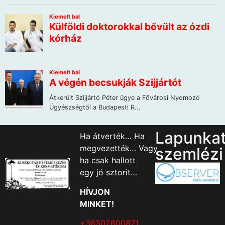
Lapunka
Ha átverték… Ha
megvezették… Vagy
szemlézi
ha csak hallott
egy jó sztorit…
HÍVJON
MINKET!
+36302600871