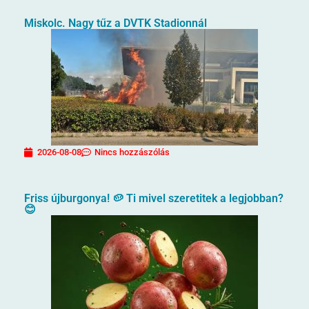
Miskolc. Nagy tűz a DVTK Stadionnál
2026-08-08
Nincs hozzászólás
Friss újburgonya! 🥔 Ti mivel szeretitek a legjobban?
😊