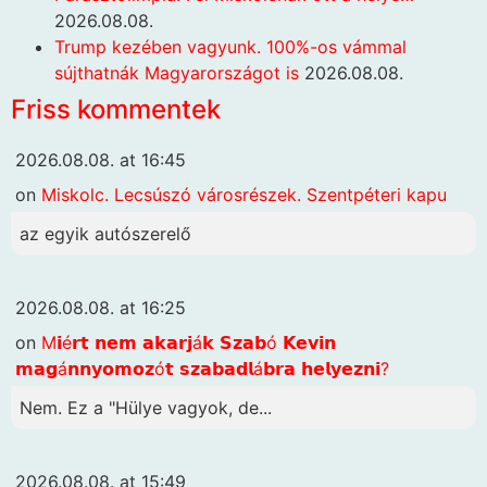
2026.08.08.
Trump kezében vagyunk. 100%-os vámmal
sújthatnák Magyarországot is
2026.08.08.
Friss kommentek
2026.08.08. at 16:45
on
Miskolc. Lecsúszó városrészek. Szentpéteri kapu
az egyik autószerelő
2026.08.08. at 16:25
on
M𝗶é𝗿𝘁 𝗻𝗲𝗺 𝗮𝗸𝗮𝗿𝗷á𝗸 𝗦𝘇𝗮𝗯ó 𝗞𝗲𝘃𝗶𝗻
𝗺𝗮𝗴á𝗻𝗻𝘆𝗼𝗺𝗼𝘇ó𝘁 𝘀𝘇𝗮𝗯𝗮𝗱𝗹á𝗯𝗿𝗮 𝗵𝗲𝗹𝘆𝗲𝘇𝗻𝗶?
Nem. Ez a "Hülye vagyok, de...
2026.08.08. at 15:49