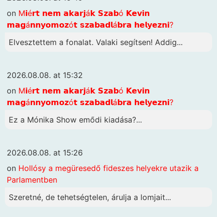
on
M𝗶é𝗿𝘁 𝗻𝗲𝗺 𝗮𝗸𝗮𝗿𝗷á𝗸 𝗦𝘇𝗮𝗯ó 𝗞𝗲𝘃𝗶𝗻
𝗺𝗮𝗴á𝗻𝗻𝘆𝗼𝗺𝗼𝘇ó𝘁 𝘀𝘇𝗮𝗯𝗮𝗱𝗹á𝗯𝗿𝗮 𝗵𝗲𝗹𝘆𝗲𝘇𝗻𝗶?
Elvesztettem a fonalat. Valaki segítsen! Addig...
2026.08.08. at 15:32
on
M𝗶é𝗿𝘁 𝗻𝗲𝗺 𝗮𝗸𝗮𝗿𝗷á𝗸 𝗦𝘇𝗮𝗯ó 𝗞𝗲𝘃𝗶𝗻
𝗺𝗮𝗴á𝗻𝗻𝘆𝗼𝗺𝗼𝘇ó𝘁 𝘀𝘇𝗮𝗯𝗮𝗱𝗹á𝗯𝗿𝗮 𝗵𝗲𝗹𝘆𝗲𝘇𝗻𝗶?
Ez a Mónika Show emődi kiadása?...
2026.08.08. at 15:26
on
Hollósy a megüresedő fideszes helyekre utazik a
Parlamentben
Szeretné, de tehetségtelen, árulja a lomjait...