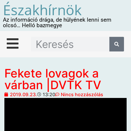
Északhírnök
Az információ drága, de hülyének lenni sem
olcsó… Helló bazmegye
Fekete lovagok a
várban |DVTK TV
2019.09.23.
13:20
Nincs hozzászólás