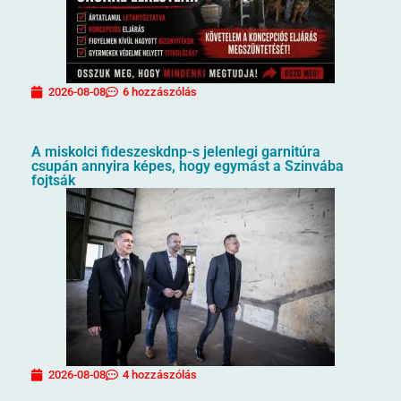
2026-08-08
6 hozzászólás
A miskolci fideszeskdnp-s jelenlegi garnitúra
csupán annyira képes, hogy egymást a Szinvába
fojtsák
2026-08-08
4 hozzászólás