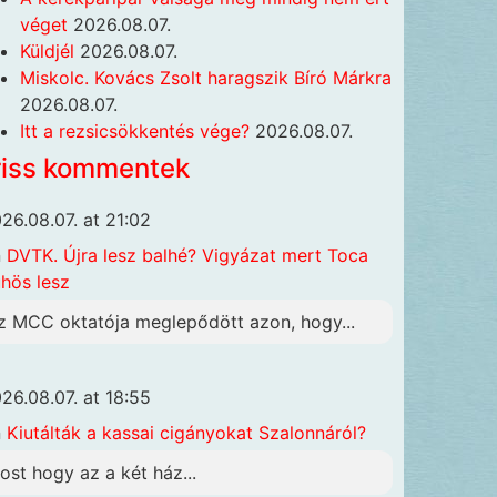
véget
2026.08.07.
Küldjél
2026.08.07.
Miskolc. Kovács Zsolt haragszik Bíró Márkra
2026.08.07.
Itt a rezsicsökkentés vége?
2026.08.07.
riss kommentek
26.08.07. at 21:02
n
DVTK. Újra lesz balhé? Vigyázat mert Toca
hös lesz
z MCC oktatója meglepődött azon, hogy...
26.08.07. at 18:55
n
Kiutálták a kassai cigányokat Szalonnáról?
ost hogy az a két ház...