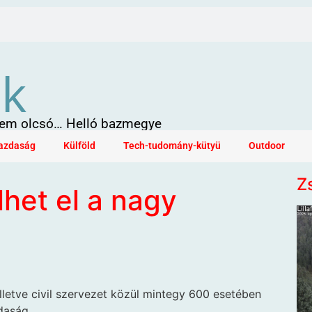
ök
 sem olcsó… Helló bazmegye
azdaság
Külföld
Tech-tudomány-kütyü
Outdoor
Z
lhet el a nagy
illetve civil szervezet közül mintegy 600 esetében
daság.