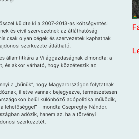
ősszel küldte ki a 2007-2013-as költségvetési
F
nek és civil szervezetnek az átláthatósági
nis csak olyan cégek és szervezetek kaphatnak
ajdonosi szerkezete átlátható.
L
es államtitkára a Világgazdaságnak elmondta: a
lat, és akkor várható, hogy közzéteszik az
nnyi a „bűnük”, hogy Magyarországon folytatnak
óznak, illetve vannak bejegyezve, természetesen
t országokon belül különböző adópolitika működik,
el a lehetőséggel” – mondta Csepreghy Nándor.
szágban adózik, hanem az, ha a törvényi
ajdonosi szerkezetét.