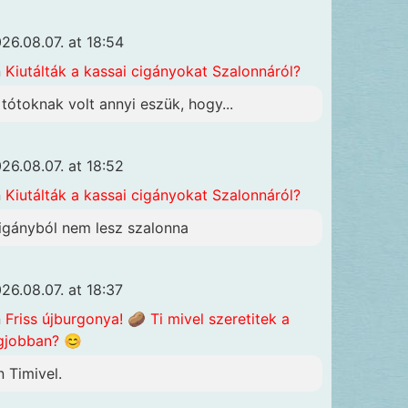
26.08.07. at 18:54
n
Kiutálták a kassai cigányokat Szalonnáról?
 tótoknak volt annyi eszük, hogy...
26.08.07. at 18:52
n
Kiutálták a kassai cigányokat Szalonnáról?
igányból nem lesz szalonna
26.08.07. at 18:37
n
Friss újburgonya! 🥔 Ti mivel szeretitek a
gjobban? 😊
n Timivel.