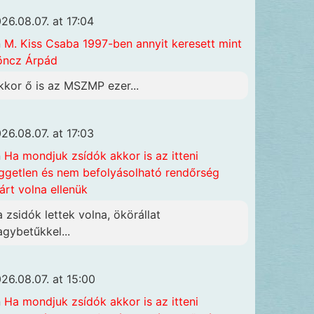
26.08.07. at 17:04
n
M. Kiss Csaba 1997-ben annyit keresett mint
öncz Árpád
kkor ő is az MSZMP ezer...
26.08.07. at 17:03
n
Ha mondjuk zsídók akkor is az itteni
ggetlen és nem befolyásolható rendőrség
járt volna ellenük
a zsidók lettek volna, ökörállat
agybetűkkel...
26.08.07. at 15:00
n
Ha mondjuk zsídók akkor is az itteni