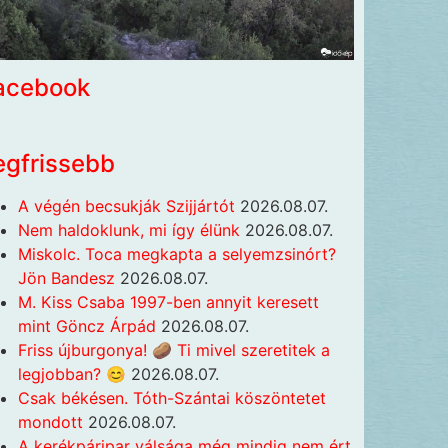
acebook
egfrissebb
A végén becsukják Szijjártót
2026.08.07.
Nem haldoklunk, mi így élünk
2026.08.07.
Miskolc. Toca megkapta a selyemzsinórt?
Jön Bandesz
2026.08.07.
M. Kiss Csaba 1997-ben annyit keresett
mint Göncz Árpád
2026.08.07.
Friss újburgonya! 🥔 Ti mivel szeretitek a
legjobban? 😊
2026.08.07.
Csak békésen. Tóth-Szántai köszöntetet
mondott
2026.08.07.
A kerékpáripar válsága még mindig nem ért