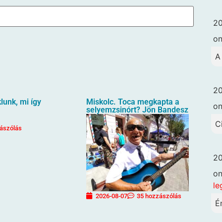
20
o
A
20
unk, mi így
Miskolc. Toca megkapta a
o
selyemzsinórt? Jön Bandesz
C
ászólás
20
o
le
2026-08-07
35 hozzászólás
É