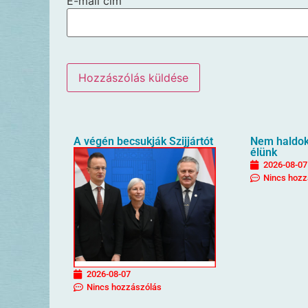
E-mail cím
A végén becsukják Szijjártót
Nem haldokl
élünk
2026-08-07
Nincs hozz
2026-08-07
Nincs hozzászólás