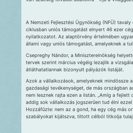
A Nemzeti Fejlesztési Ügynökség (NFÜ) tavaly 
ciklusban uniós támogatást elnyert 46 ezer cég
nyilatkozatot. Az alaptörvény értelmében ugya
állami vagy uniós támogatást, amelyeknek a tul
Csepreghy Nándor, a Miniszterelnökség helyett
tervek szerint március végéig lezajlik a vizsgá
átláthatatlannak bizonyult pályázók listáját.
Azok a vállalkozások, amelyeknek mindössze a
gazdasági tevékenységet, de más országban ad
nem lesznek rajta ezen a listán. „Amíg a fejlet
addig sok vállalkozás jogszerűen tud élni ezz
Hozzáfűzte: nem az a gond, ha egy cég más or
szabályokat kijátszva, tiltott célból titkolja tul