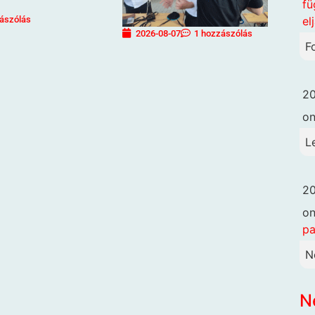
fü
el
ászólás
2026-08-07
1 hozzászólás
F
20
o
L
20
o
pa
N
N