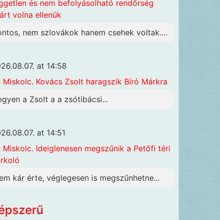
ggetlen és nem befolyásolható rendőrség
járt volna ellenük
ontos, nem szlovákok hanem csehek voltak....
26.08.07. at 14:58
n
Miskolc. Kovács Zsolt haragszik Bíró Márkra
egyen a Zsolt a a zsótibácsi...
26.08.07. at 14:51
n
Miskolc. Ideiglenesen megszűnik a Petőfi téri
rkoló
em kár érte, véglegesen is megszűnhetne...
épszerű