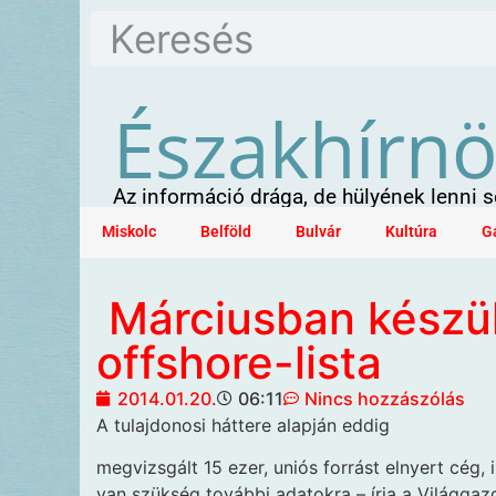
Északhírn
Az információ drága, de hülyének lenni
Miskolc
Belföld
Bulvár
Kultúra
G
​ Márciusban készü
offshore-lista
2014.01.20.
06:11
Nincs hozzászólás
A tulajdonosi háttere alapján eddig
megvizsgált 15 ezer, uniós forrást elnyert cég, 
van szükség további adatokra – írja a Világgaz