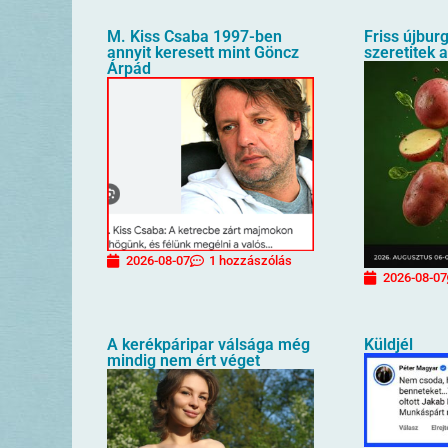
M. Kiss Csaba 1997-ben
Friss újbur
annyit keresett mint Göncz
szeretitek 
Árpád
2026-08-07
1 hozzászólás
2026-08-07
A kerékpáripar válsága még
Küldjél
mindig nem ért véget