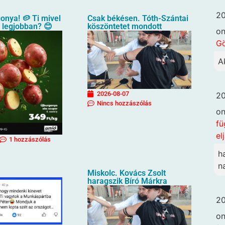
20
gonya! 🥔 Ti mivel
Csak békésen. Tóth-Szántai
a legjobban? 😊
köszöntetet mondott
o
G
A
2026-08-07
20
Nincs hozzászólás
o
fü
el
1 hozzászólás
h
n
Miskolc. Kovács Zsolt
haragszik Bíró Márkra
20
o