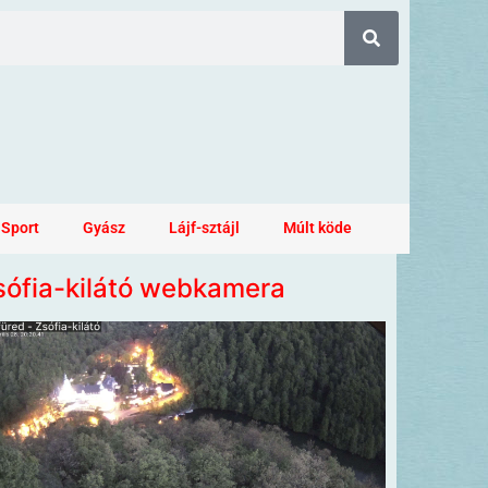
Sport
Gyász
Lájf-sztájl
Múlt köde
sófia-kilátó webkamera