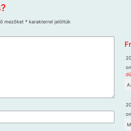
s?
ző mezőket
*
karakterrel jelöltük
F
20
o
dü
A
20
o
M