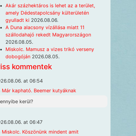
Akár százhektáros is lehet az a terület,
amely Dédestapolcsány külterületén
gyulladt ki
2026.08.06.
A Duna alacsony vízállása miatt 11
szállodahajó rekedt Magyarországon
2026.08.05.
Miskolc. Mamusz a vizes trikó verseny
dobogóján
2026.08.05.
riss kommentek
26.08.06. at 06:54
n
Már kapható. Beemer kutyáknak
ennyibe kerül?
26.08.06. at 06:47
n
Miskolc. Köszönünk mindent amit