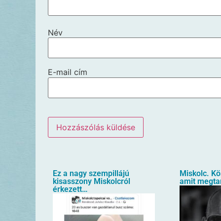
Név
E-mail cím
Ez a nagy szempillájú
Miskolc. K
kisasszony Miskolcról
amit megtan
érkezett…