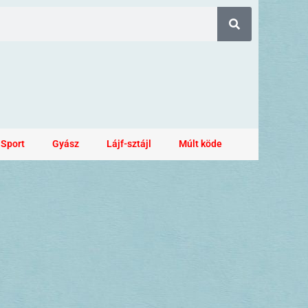
Sport
Gyász
Lájf-sztájl
Múlt köde