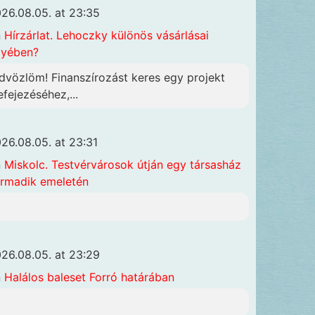
26.08.05. at 23:35
n
Hírzárlat. Lehoczky különös vásárlásai
gyében?
dvözlöm! Finanszírozást keres egy projekt
efejezéséhez,...
26.08.05. at 23:31
n
Miskolc. Testvérvárosok útján egy társasház
rmadik emeletén
26.08.05. at 23:29
n
Halálos baleset Forró határában