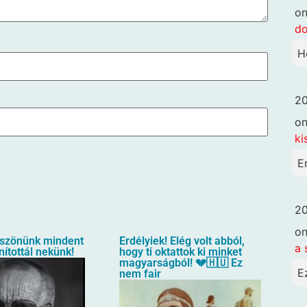
o
d
H
20
o
ki
E
20
o
öszönünk mindent
Erdélyiek! Elég volt abból,
a 
ítottál nekünk!
hogy ti oktattok ki minket
magyarságból! 💔🇭🇺 Ez
E
nem fair