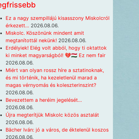
egfrissebb
Ez a nagy szempillájú kisasszony Miskolcról
érkezett…
2026.08.06.
Miskolc. Köszönünk mindent amit
megtanítottál nekünk!
2026.08.06.
Erdélyiek! Elég volt abból, hogy ti oktattok
ki minket magyarságból! 💔🇭🇺 Ez nem fair
2026.08.06.
Miért van olyan rossz híre a sztatinoknak,
és mi történik, ha kezeletlenül marad a
magas vérnyomás és koleszterinszint?
2026.08.06.
Bevezettem a heréim jegelését…
2026.08.06.
Újra megterítjük Miskolc közös asztalát
2026.08.06.
Bächer Iván: jó a város, de éktelenül koszos
2026.08.06.