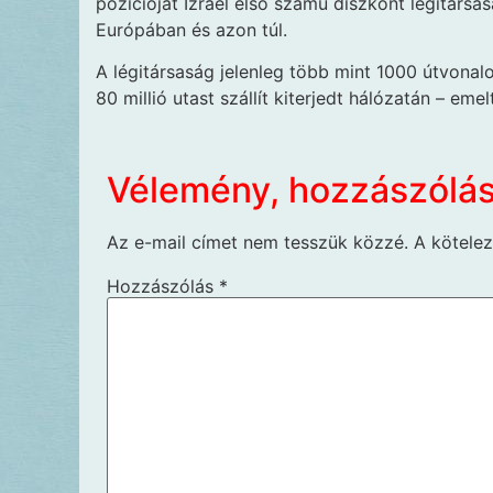
pozícióját Izrael első számú diszkont légitárs
Európában és azon túl.
A légitársaság jelenleg több mint 1000 útvonal
80 millió utast szállít kiterjedt hálózatán – emel
Vélemény, hozzászólá
Az e-mail címet nem tesszük közzé.
A kötele
Hozzászólás
*