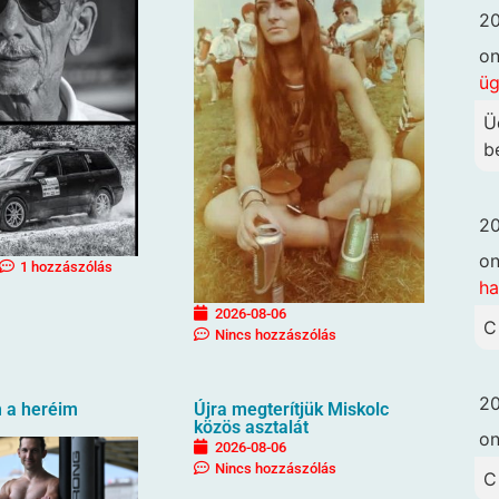
20
o
ü
Ü
b
20
o
1 hozzászólás
ha
2026-08-06
C
Nincs hozzászólás
20
 a heréim
Újra megterítjük Miskolc
közös asztalát
o
2026-08-06
Nincs hozzászólás
C