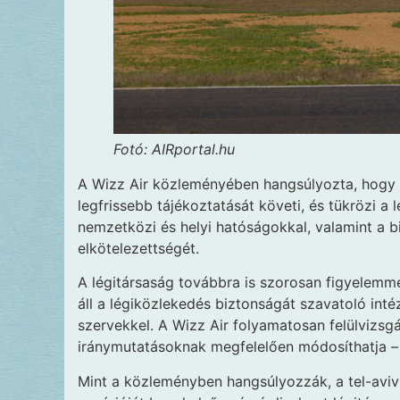
Fotó: AIRportal.hu
A Wizz Air közleményében hangsúlyozta, hogy 
legfrissebb tájékoztatását követi, és tükrözi 
nemzetközi és helyi hatóságokkal, valamint a b
elkötelezettségét.
A légitársaság továbbra is szorosan figyelemme
áll a légiközlekedés biztonságát szavatoló int
szervekkel. A Wizz Air folyamatosan felülvizsgá
iránymutatásoknak megfelelően módosíthatja – 
Mint a közleményben hangsúlyozzák, a tel-avivi 