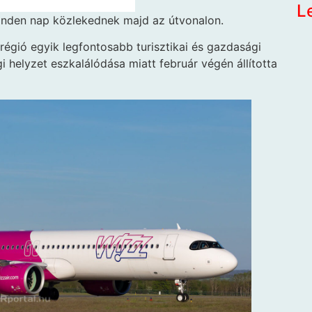
L
minden nap közlekednek majd az útvonalon.
régió egyik legfontosabb turisztikai és gazdasági
i helyzet eszkalálódása miatt február végén állította