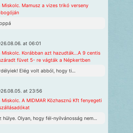
n
Miskolc. Mamusz a vizes trikó verseny
obogóján
oppá
26.08.06. at 06:01
n
Miskolc. Korábban azt hazudták…A 9 centis
száradt füvet 5- re vágták a Népkertben
rdélyiek! Elég volt abból, hogy ti...
26.08.05. at 23:56
n
Miskolc. A MIDMAR Közhasznú Kft fenyegeti
szállásadókat
z hülye. Olyan, hogy fél-nyilvánosság nem...