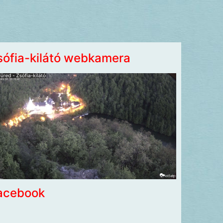
sófia-kilátó webkamera
acebook