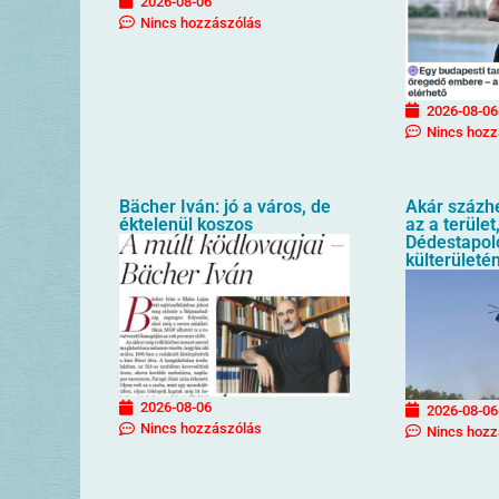
2026-08-06
Nincs hozzászólás
2026-08-06
Nincs hozz
Bächer Iván: jó a város, de
Akár százhe
éktelenül koszos
az a terüle
Dédestapol
külterületén
2026-08-06
2026-08-06
Nincs hozzászólás
Nincs hozz