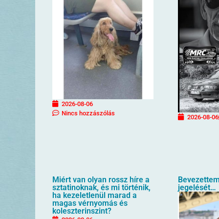
2026-08-06
Nincs hozzászólás
2026-08-06
Miért van olyan rossz híre a
Bevezettem
sztatinoknak, és mi történik,
jegelését…
ha kezeletlenül marad a
magas vérnyomás és
koleszterinszint?