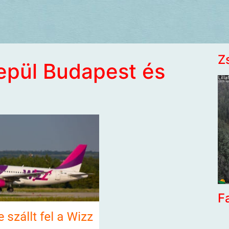
Z
repül Budapest és
F