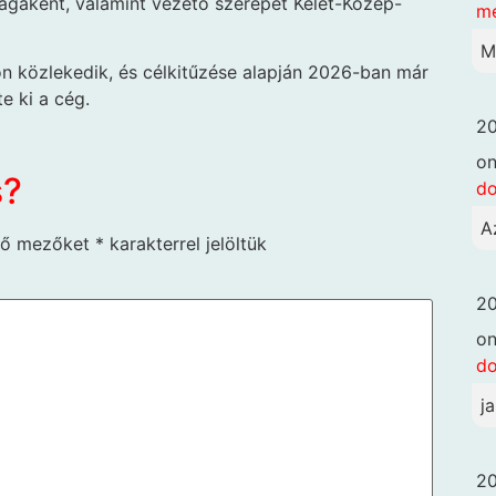
aságaként, valamint vezető szerepét Kelet-Közép-
me
M
on közlekedik, és célkitűzése alapján 2026-ban már
te ki a cég.
20
o
s?
d
A
ző mezőket
*
karakterrel jelöltük
20
o
d
j
20