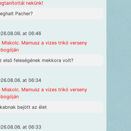
gtanítottál nekünk!
eghalt Pacher?
26.08.06. at 06:46
n
Miskolc. Mamusz a vizes trikó verseny
obogóján
z első feleségének mekkora volt?
26.08.06. at 06:34
n
Miskolc. Mamusz a vizes trikó verseny
obogóján
akabnak bejött az élet
26.08.06. at 06:33