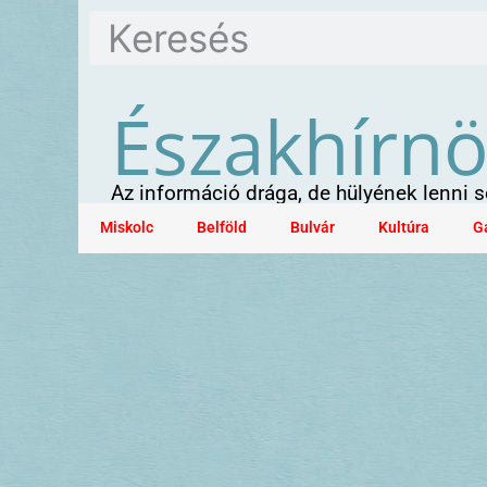
Északhírn
Az információ drága, de hülyének lenni
Miskolc
Belföld
Bulvár
Kultúra
G