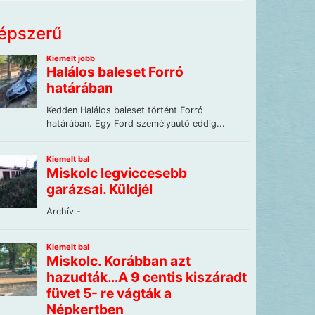
épszerű