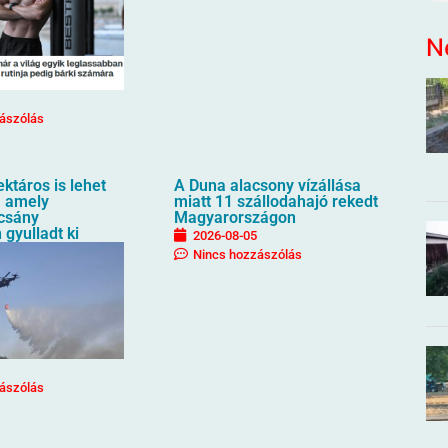
N
ászólás
ktáros is lehet
A Duna alacsony vízállása
t, amely
miatt 11 szállodahajó rekedt
csány
Magyarországon
 gyulladt ki
2026-08-05
Nincs hozzászólás
ászólás