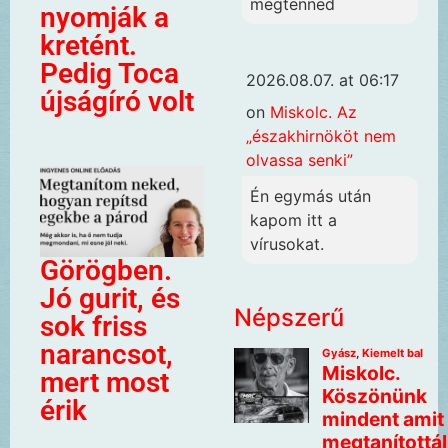
megtenned
nyomják a
kretént.
Pedig Toca
2026.08.07. at 06:17
újságíró volt
on
Miskolc. Az
„északhirnököt nem
olvassa senki”
Én egymás után
kapom itt a
vírusokat.
Görögben.
Jó gurit, és
Népszerű
sok friss
narancsot,
mert most
érik