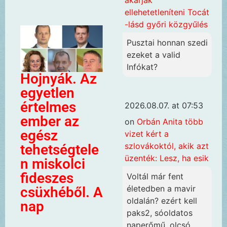
akarják
ellehetetleníteni Tocát
-lásd győri közgyűlés
Pusztai honnan szedi
ezeket a valid
Infókat?
Hojnyák. Az
egyetlen
értelmes
2026.08.07. at 07:53
ember az
on
Orbán Anita több
egész
vizet kért a
szlovákoktól, akik azt
tehetségtele
üzenték: Lesz, ha esik
n miskolci
fideszes
Voltál már fent
életedben a mavir
csüxhéből. A
oldalán? ezért kell
nap
paks2, sóoldatos
naperőmű, olcsó