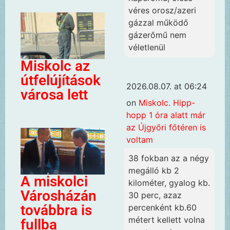
véres orosz/azeri
gázzal működő
gázerőmű nem
véletlenül
Miskolc az
útfelújítások
2026.08.07. at 06:24
városa lett
on
Miskolc. Hipp-
hopp 1 óra alatt már
az Újgyőri főtéren is
voltam
38 fokban az a négy
megálló kb 2
A miskolci
kilométer, gyalog kb.
Városházán
30 perc, azaz
továbbra is
percenként kb.60
métert kellett volna
fullba