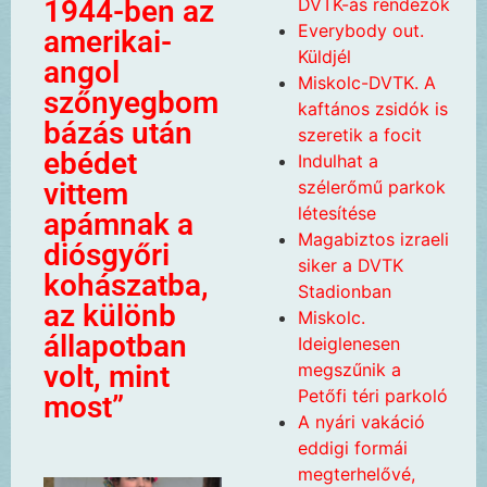
DVTK-ás rendezők
1944-ben az
Everybody out.
amerikai-
Küldjél
angol
Miskolc-DVTK. A
szőnyegbom
kaftános zsidók is
bázás után
szeretik a focit
ebédet
Indulhat a
szélerőmű parkok
vittem
létesítése
apámnak a
Magabiztos izraeli
diósgyőri
siker a DVTK
kohászatba,
Stadionban
az különb
Miskolc.
állapotban
Ideiglenesen
megszűnik a
volt, mint
Petőfi téri parkoló
most”
A nyári vakáció
eddigi formái
megterhelővé,