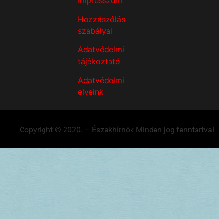
Impresszum
Hozzászólás
szabályai
Adatvédelmi
tájékoztató
Adatvédelmi
elveink
Copyright © 2020. – Északhírnök Minden jog fenntartva!