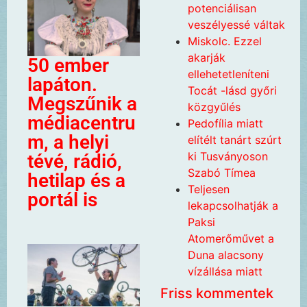
potenciálisan
veszélyessé váltak
Miskolc. Ezzel
akarják
50 ember
ellehetetleníteni
lapáton.
Tocát -lásd győri
Megszűnik a
közgyűlés
médiacentru
Pedofília miatt
m, a helyi
elítélt tanárt szúrt
ki Tusványoson
tévé, rádió,
Szabó Tímea
hetilap és a
Teljesen
portál is
lekapcsolhatják a
Paksi
Atomerőművet a
Duna alacsony
vízállása miatt
Friss kommentek