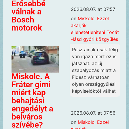
Erősebbé
2026.08.07. at 07:57
válnak a
Bosch
on
Miskolc. Ezzel
akarják
motorok
ellehetetleníteni Tocát
-lásd győri közgyűlés
Pusztainak csak félig
van igaza mert ez is
játszhat. az új
szabályozás miatt a
Miskolc. A
Fidesz várhatóan
Fráter gimi
olyan országgyűlési
miért kap
képviselőktől válhat
behajtási
engedélyt a
2026.08.07. at 07:56
belváros
on
Miskolc. Ezzel
szívébe?