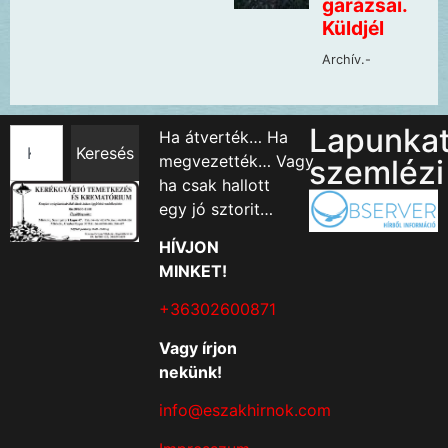
Lapunka
Ha átverték… Ha
Keresés
megvezették… Vagy
szemlézi
ha csak hallott
egy jó sztorit…
HÍVJON
MINKET!
+36302600871
Vagy írjon
nekünk!
info@eszakhirnok.com