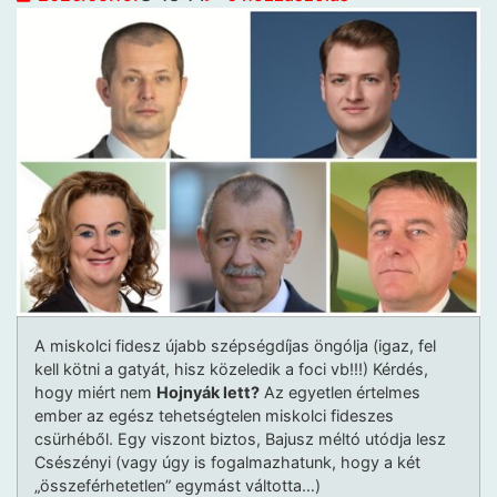
A miskolci fidesz újabb szépségdíjas öngólja (igaz, fel
kell kötni a gatyát, hisz közeledik a foci vb!!!) Kérdés,
hogy miért nem
Hojnyák lett?
Az egyetlen értelmes
ember az egész tehetségtelen miskolci fideszes
csürhéből. Egy viszont biztos, Bajusz méltó utódja lesz
Csészényi (vagy úgy is fogalmazhatunk, hogy a két
„összeférhetetlen” egymást váltotta…)