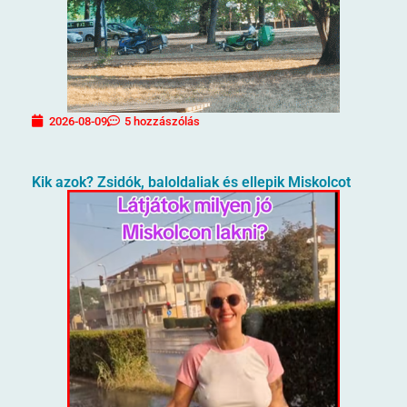
2026-08-09
5 hozzászólás
Kik azok? Zsidók, baloldaliak és ellepik Miskolcot