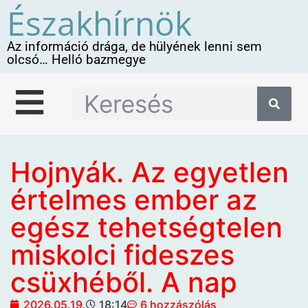
Északhírnök
Az információ drága, de hülyének lenni sem
olcsó… Helló bazmegye
Hojnyák. Az egyetlen
értelmes ember az
egész tehetségtelen
miskolci fideszes
csüxhéből. A nap
2026.05.19.
18:14
6 hozzászólás