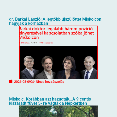
dr. Barkai László: A legtöbb újszülöttet Miskolcon
hagyják a kórházban
2026-08-09
Nincs hozzászólás
Miskolc. Korábban azt hazudták…A 9 centis
kiszáradt füvet 5- re vágták a Népkertben