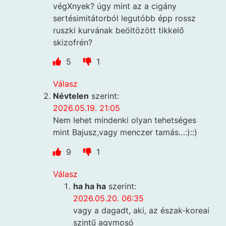
végXnyek? úgy mint az a cigány
sertésimitátorból legutóbb épp rossz
ruszki kurvának beöltözött tikkelő
skizofrén?
5
1
Válasz
Névtelen
szerint:
2026.05.19. 21:05
Nem lehet mindenki olyan tehetséges
mint Bajusz,vagy menczer tamás…:)::)
9
1
Válasz
ha ha ha
szerint:
2026.05.20. 06:35
vagy a dagadt, aki, az észak-koreai
szintű agymosó