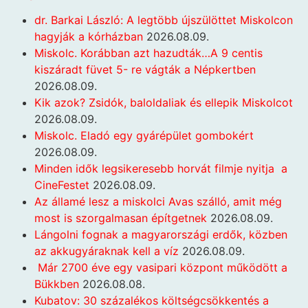
dr. Barkai László: A legtöbb újszülöttet Miskolcon
hagyják a kórházban
2026.08.09.
Miskolc. Korábban azt hazudták…A 9 centis
kiszáradt füvet 5- re vágták a Népkertben
2026.08.09.
Kik azok? Zsidók, baloldaliak és ellepik Miskolcot
2026.08.09.
Miskolc. Eladó egy gyárépület gombokért
2026.08.09.
Minden idők legsikeresebb horvát filmje nyitja a
CineFestet
2026.08.09.
Az államé lesz a miskolci Avas szálló, amit még
most is szorgalmasan építgetnek
2026.08.09.
Lángolni fognak a magyarországi erdők, közben
az akkugyáraknak kell a víz
2026.08.09.
Már 2700 éve egy vasipari központ működött a
Bükkben
2026.08.08.
Kubatov: 30 százalékos költségcsökkentés a