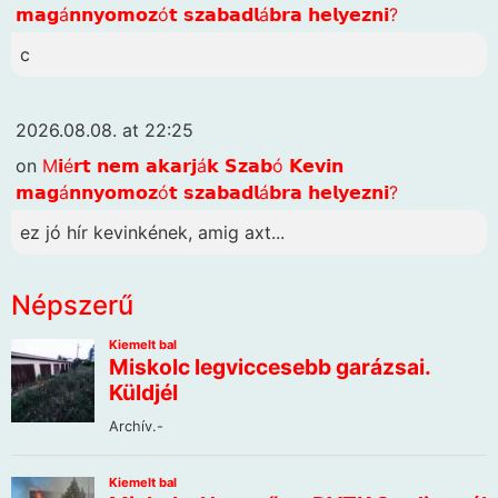
𝗺𝗮𝗴á𝗻𝗻𝘆𝗼𝗺𝗼𝘇ó𝘁 𝘀𝘇𝗮𝗯𝗮𝗱𝗹á𝗯𝗿𝗮 𝗵𝗲𝗹𝘆𝗲𝘇𝗻𝗶?
c
2026.08.08. at 22:25
on
M𝗶é𝗿𝘁 𝗻𝗲𝗺 𝗮𝗸𝗮𝗿𝗷á𝗸 𝗦𝘇𝗮𝗯ó 𝗞𝗲𝘃𝗶𝗻
𝗺𝗮𝗴á𝗻𝗻𝘆𝗼𝗺𝗼𝘇ó𝘁 𝘀𝘇𝗮𝗯𝗮𝗱𝗹á𝗯𝗿𝗮 𝗵𝗲𝗹𝘆𝗲𝘇𝗻𝗶?
ez jó hír kevinkének, amig axt...
Népszerű