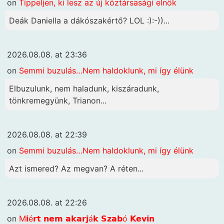
on
Tippeljen, ki lesz az új köztársasági elnök
Deák Daniella a dákószakértő? LOL :):-))...
2026.08.08. at 23:36
on
Semmi buzulás…Nem haldoklunk, mi így élünk
Elbuzulunk, nem haladunk, kiszáradunk,
tönkremegyünk, Trianon...
2026.08.08. at 22:39
on
Semmi buzulás…Nem haldoklunk, mi így élünk
Azt ismered? Az megvan? A réten...
2026.08.08. at 22:26
on
M𝗶é𝗿𝘁 𝗻𝗲𝗺 𝗮𝗸𝗮𝗿𝗷á𝗸 𝗦𝘇𝗮𝗯ó 𝗞𝗲𝘃𝗶𝗻