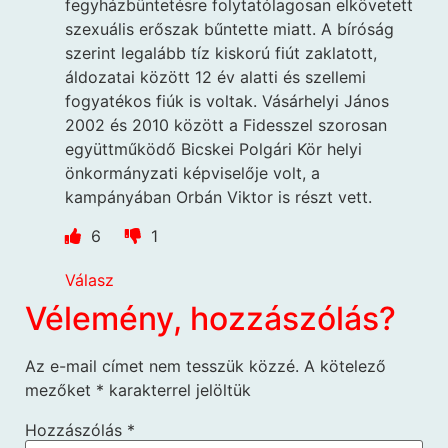
fegyházbüntetésre folytatólagosan elkövetett
szexuális erőszak bűntette miatt. A bíróság
szerint legalább tíz kiskorú fiút zaklatott,
áldozatai között 12 év alatti és szellemi
fogyatékos fiúk is voltak. Vásárhelyi János
2002 és 2010 között a Fidesszel szorosan
együttműködő Bicskei Polgári Kör helyi
önkormányzati képviselője volt, a
kampányában Orbán Viktor is részt vett.
6
1
Válasz
Vélemény, hozzászólás?
Az e-mail címet nem tesszük közzé.
A kötelező
mezőket
*
karakterrel jelöltük
Hozzászólás
*