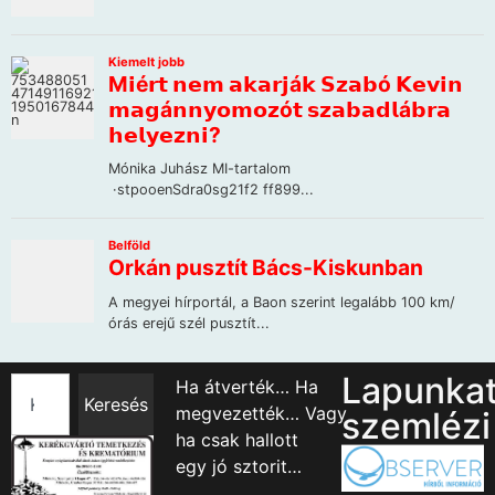
Lapunka
Ha átverték… Ha
Keresés
megvezették… Vagy
szemlézi
ha csak hallott
egy jó sztorit…