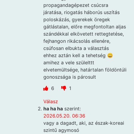
propagandagépezet csúcsra
járatása, riogatás háborús uszítás
poloskázás, gyerekek öregek
gátlástalan, előre megfontoltan aljas
szándékkal elkövetett rettegtetése,
fejhangon rikácsolás ellenére,
csúfosan elbukta a választás
ehhez aztán kell a tehetség 😀
amihez a vele szülelttt
elvetemültsége, határtalan földöntúli
gonoszsága is párosult
6
1
Válasz
ha ha ha
szerint:
2026.05.20. 06:36
vagy a dagadt, aki, az észak-koreai
szintű agymosó