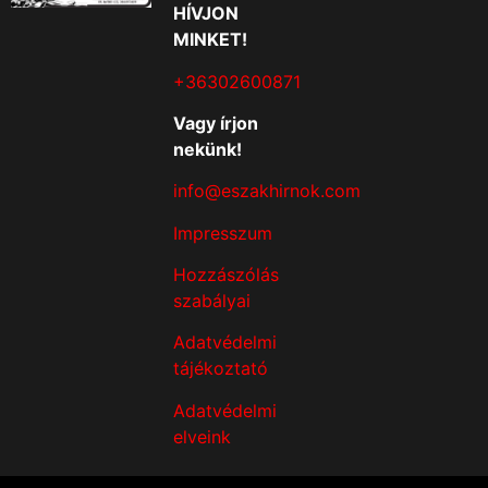
HÍVJON
MINKET!
+36302600871
Vagy írjon
nekünk!
info@eszakhirnok.com
Impresszum
Hozzászólás
szabályai
Adatvédelmi
tájékoztató
Adatvédelmi
elveink