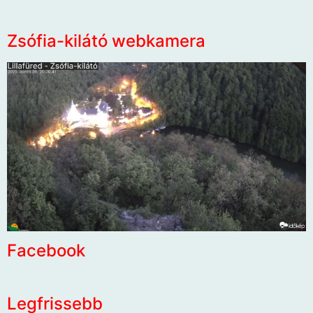
Zsófia-kilátó webkamera
Facebook
Legfrissebb