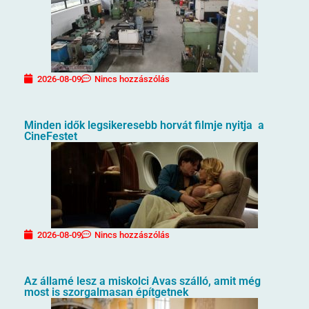
2026-08-09
Nincs hozzászólás
Minden idők legsikeresebb horvát filmje nyitja a
CineFestet
2026-08-09
Nincs hozzászólás
Az államé lesz a miskolci Avas szálló, amit még
most is szorgalmasan építgetnek