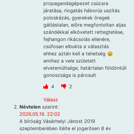
propagandagépezet csúcsra
járatása, riogatás háborús uszítás
poloskázás, gyerekek öregek
gátlástalan, előre megfontoltan aljas
szándékkal elkövetett rettegtetése,
fejhangon rikácsolás ellenére,
csúfosan elbukta a választás
ehhez aztán kell a tehetség 😀
amihez a vele született
elvetemültsége, határtalan földöntúli
gonoszsága is párosult
4
2
Válasz
Névtelen
szerint:
2026.05.19. 22:02
A bíróság Vásárhelyi Jánost 2019
szeptemberében ítélte el jogerősen 8 év