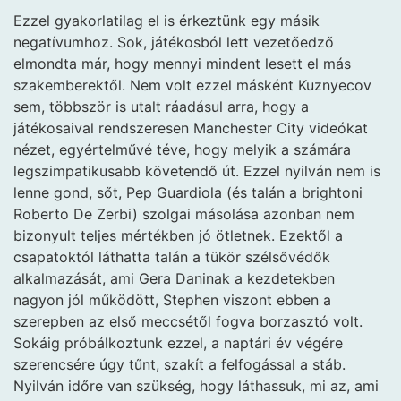
Ezzel gyakorlatilag el is érkeztünk egy másik
negatívumhoz. Sok, játékosból lett vezetőedző
elmondta már, hogy mennyi mindent lesett el más
szakemberektől. Nem volt ezzel másként Kuznyecov
sem, többször is utalt ráadásul arra, hogy a
játékosaival rendszeresen Manchester City videókat
nézet, egyértelművé téve, hogy melyik a számára
legszimpatikusabb követendő út. Ezzel nyilván nem is
lenne gond, sőt, Pep Guardiola (és talán a brightoni
Roberto De Zerbi) szolgai másolása azonban nem
bizonyult teljes mértékben jó ötletnek. Ezektől a
csapatoktól láthatta talán a tükör szélsővédők
alkalmazását, ami Gera Daninak a kezdetekben
nagyon jól működött, Stephen viszont ebben a
szerepben az első meccsétől fogva borzasztó volt.
Sokáig próbálkoztunk ezzel, a naptári év végére
szerencsére úgy tűnt, szakít a felfogással a stáb.
Nyilván időre van szükség, hogy láthassuk, mi az, ami