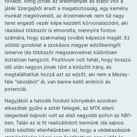
tovább. Amíg jöttek az eredmények és stabil volt a
játék Szergejből áradt a magabiztosság, egy kemény
munkát megkövetelő, az érzelmeknek nem túl nagy
teret engedő vezér képe kezdett körvonalazódni, aki
ráadásul többször is elmondta, mennyire fontos
számára, hogy szakmailag tovább képezze magát. Ez
utóbbi gondolat a szokásos magyar edzőkeringőt
ismerve (és többször megszenvedve) különösen
biztatóan hangzott. Pozitívum volt tehát, hogy hosszú
idő után nagyon jónak tűnt a kitűzött irány, és
megtalálhattuk hozzá azt az edzőt, aki nem a Mezey-
féle “iskolából” él, van benne kellő ambíció és
potenciál.
Nagyjából a hatodik forduló környékén azonban
elkezdtek gyűlni a sötét fellegek, az MTK elleni
idegenbeli bajnoki volt az első nagyobb pofon az NB1-
ben. Talán az is itt realizálódott bennünk (és sajnos
több későbbi ellenfelünkben is), hogy a védekezésünk