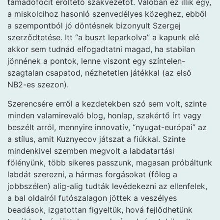
támadófocit erőltető szakvezetőt. Valóban ez illik egy,
a miskolcihoz hasonló szenvedélyes közeghez, ebből
a szempontból jó döntésnek bizonyult Szergej
szerződtetése. Itt “a buszt leparkolva” a kapunk elé
akkor sem tudnád elfogadtatni magad, ha stabilan
jönnének a pontok, lenne viszont egy színtelen-
szagtalan csapatod, nézhetetlen játékkal (az első
NB2-es szezon).
Szerencsére erről a kezdetekben szó sem volt, szinte
minden valamirevaló blog, honlap, szakértő írt vagy
beszélt arról, mennyire innovatív, “nyugat-európai” az
a stílus, amit Kuznyecov játszat a fiúkkal. Szinte
mindenkivel szemben megvolt a labdatartási
fölényünk, több sikeres passzunk, magasan próbáltunk
labdát szerezni, a hármas forgásokat (főleg a
jobbszélen) alig-alig tudták levédekezni az ellenfelek,
a bal oldalról futószalagon jöttek a veszélyes
beadások, izgatottan figyeltük, hová fejlődhetünk