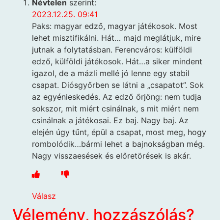
Névtelen
szerint:
2023.12.25. 09:41
Paks: magyar edző, magyar játékosok. Most
lehet misztifikálni. Hát… majd meglátjuk, mire
jutnak a folytatásban. Ferencváros: külföldi
edző, külföldi játékosok. Hát…a siker mindent
igazol, de a mázli mellé jó lenne egy stabil
csapat. Diósgyőrben se látni a „csapatot”. Sok
az egyénieskedés. Az edző őrjöng: nem tudja
sokszor, mit miért csinálnak, s mit miért nem
csinálnak a játékosai. Ez baj. Nagy baj. Az
elején úgy tűnt, épül a csapat, most meg, hogy
rombolódik…bármi lehet a bajnokságban még.
Nagy visszaesések és előretörések is akár.
Válasz
Vélemény, hozzászólás?