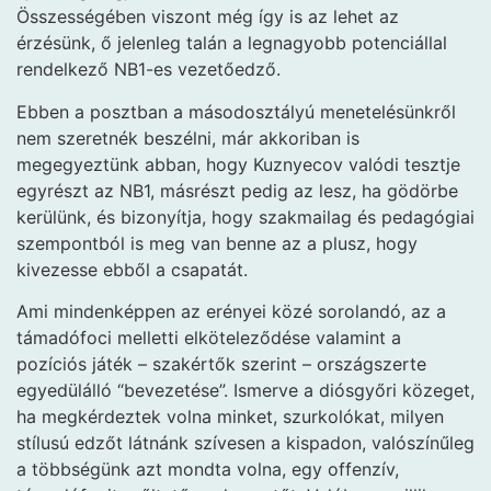
Összességében viszont még így is az lehet az
érzésünk, ő jelenleg talán a legnagyobb potenciállal
rendelkező NB1-es vezetőedző.
Ebben a posztban a másodosztályú menetelésünkről
nem szeretnék beszélni, már akkoriban is
megegyeztünk abban, hogy Kuznyecov valódi tesztje
egyrészt az NB1, másrészt pedig az lesz, ha gödörbe
kerülünk, és bizonyítja, hogy szakmailag és pedagógiai
szempontból is meg van benne az a plusz, hogy
kivezesse ebből a csapatát.
Ami mindenképpen az erényei közé sorolandó, az a
támadófoci melletti elköteleződése valamint a
pozíciós játék – szakértők szerint – országszerte
egyedülálló “bevezetése”. Ismerve a diósgyőri közeget,
ha megkérdeztek volna minket, szurkolókat, milyen
stílusú edzőt látnánk szívesen a kispadon, valószínűleg
a többségünk azt mondta volna, egy offenzív,