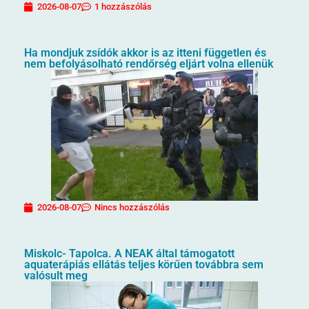
2026-08-07
1 hozzászólás
Ha mondjuk zsídók akkor is az itteni független és
nem befolyásolható rendőrség eljárt volna ellenük
2026-08-07
Nincs hozzászólás
Miskolc- Tapolca. A NEAK által támogatott
aquaterápiás ellátás teljes körűen továbbra sem
valósult meg