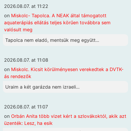
2026.08.07. at 11:22
on
Miskolc- Tapolca. A NEAK által támogatott
aquaterápiás ellátás teljes körűen továbbra sem
valósult meg
Tapolca nem eladó, mentsük meg együtt...
2026.08.07. at 11:08
on
Miskolc. Kicsit körülményesen verekedtek a DVTK-
ás rendezők
Uraim a két garázda nem izraeli...
2026.08.07. at 11:07
on
Orbán Anita több vizet kért a szlovákoktól, akik azt
üzenték: Lesz, ha esik