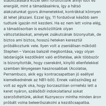
stabilizálására közel sem fordítottunk annyi időt és
energiát, mint a támadásainkra, így a hátsó
alakzatunkat gyors átmenetekkel, kontrákkal könnyen
át lehet játszani. Ezzel így, 11 fordulóval később sem
tudtunk igazán mit kezdeni. Ha ez nem lett volna elég,
a támadósorban is eszközöltünk olyan
változtatásokat, amelyek zsákutcának bizonyultak, de
biztos ami biztos, hosszú heteken keresztül
próbálkoztunk vele. Ilyen volt a zseniálisan működő
Stephen – Vancas balszél megbontása, vagy olyan
labdarúgók kezdőként való erőltetése, akik többször
is bizonyították, hogy csereként, kinyíló ellenfelekkel
szemben lényegesen hasznosabbak (Acolatse,
Pernambuco, akik egy kontracsapatban jó eséllyel
kiemelkednének az NB1-ből). Ennek valószínűleg az
volt az egyik oka, hogy borzasztóan orrnehéz lett a
keret nyáron, szélsőből indokolatlanul sokat
szerződtettünk, akiket Kuznyecov mintha minden áron
próbált volna beleerőszakolni a kezdőcsapatba.