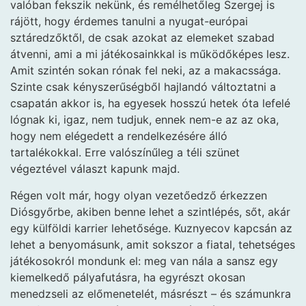
valóban fekszik nekünk, és remélhetőleg Szergej is
rájött, hogy érdemes tanulni a nyugat-európai
sztáredzőktől, de csak azokat az elemeket szabad
átvenni, ami a mi játékosainkkal is működőképes lesz.
Amit szintén sokan rónak fel neki, az a makacssága.
Szinte csak kényszerűségből hajlandó változtatni a
csapatán akkor is, ha egyesek hosszú hetek óta lefelé
lógnak ki, igaz, nem tudjuk, ennek nem-e az az oka,
hogy nem elégedett a rendelkezésére álló
tartalékokkal. Erre valószínűleg a téli szünet
végeztével választ kapunk majd.
Régen volt már, hogy olyan vezetőedző érkezzen
Diósgyőrbe, akiben benne lehet a szintlépés, sőt, akár
egy külföldi karrier lehetősége. Kuznyecov kapcsán az
lehet a benyomásunk, amit sokszor a fiatal, tehetséges
játékosokról mondunk el: meg van nála a sansz egy
kiemelkedő pályafutásra, ha egyrészt okosan
menedzseli az előmenetelét, másrészt – és számunkra