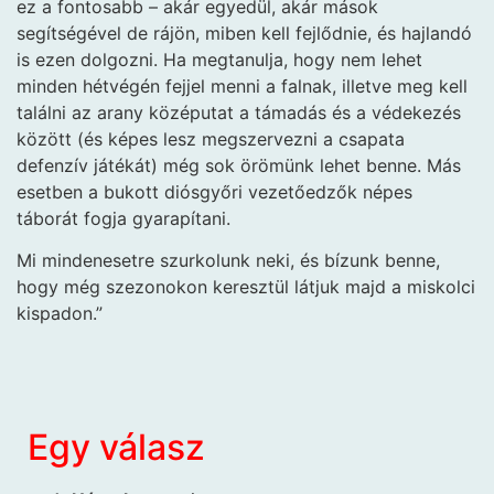
ez a fontosabb – akár egyedül, akár mások
segítségével de rájön, miben kell fejlődnie, és hajlandó
is ezen dolgozni. Ha megtanulja, hogy nem lehet
minden hétvégén fejjel menni a falnak, illetve meg kell
találni az arany középutat a támadás és a védekezés
között (és képes lesz megszervezni a csapata
defenzív játékát) még sok örömünk lehet benne. Más
esetben a bukott diósgyőri vezetőedzők népes
táborát fogja gyarapítani.
Mi mindenesetre szurkolunk neki, és bízunk benne,
hogy még szezonokon keresztül látjuk majd a miskolci
kispadon.”
Egy válasz