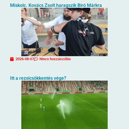
Miskolc. Kovács Zsolt haragszik Bíró Márkra
2026-08-07
Nincs hozzászólás
Itt a rezsicsökkentés vége?