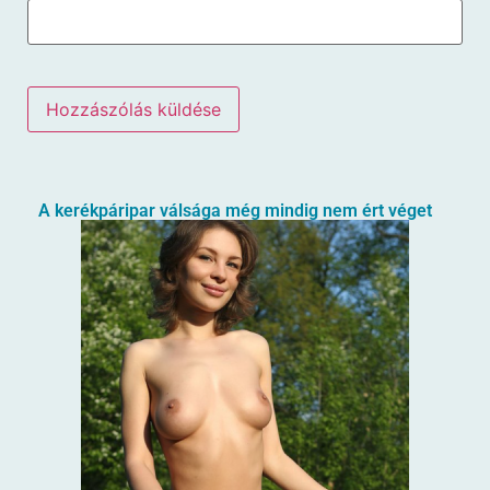
A kerékpáripar válsága még mindig nem ért véget