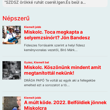
"SZDSZ örökké ruhát cserél.Igen.És beül a...
Népszerű