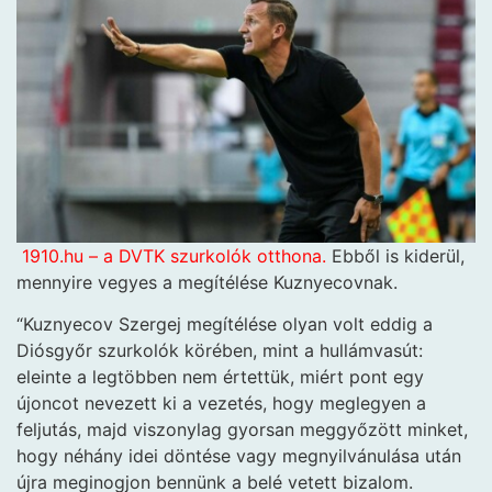
1910.hu – a DVTK szurkolók otthona.
Ebből is kiderül,
mennyire vegyes a megítélése Kuznyecovnak.
“Kuznyecov Szergej megítélése olyan volt eddig a
Diósgyőr szurkolók körében, mint a hullámvasút:
eleinte a legtöbben nem értettük, miért pont egy
újoncot nevezett ki a vezetés, hogy meglegyen a
feljutás, majd viszonylag gyorsan meggyőzött minket,
hogy néhány idei döntése vagy megnyilvánulása után
újra meginogjon bennünk a belé vetett bizalom.