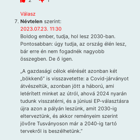
2
1
Válasz
Névtelen
szerint:
2023.07.23. 11:30
Boldog ember, tudja, hol lesz 2030-ban.
Pontosabban: úgy tudja, az ország élén lesz,
bár erre én nem fogadnék nagyobb
összegben. De ő igen.
„A gazdasági célok elérését azonban két
„bökkenő” is visszavetette: a Covid-járványot
átvészeltük, azonban jött a háború, ami
letérített minket az útról, ahová 2024 nyarán
tudunk visszatérni, és a júniusi EP-választásra
újra azon a pályán leszünk, amit 2030-ig
elterveztünk, és akkor reményeim szerint
jövőre Tusványoson már a 2040-ig tartó
tervekről is beszélhetünk.”