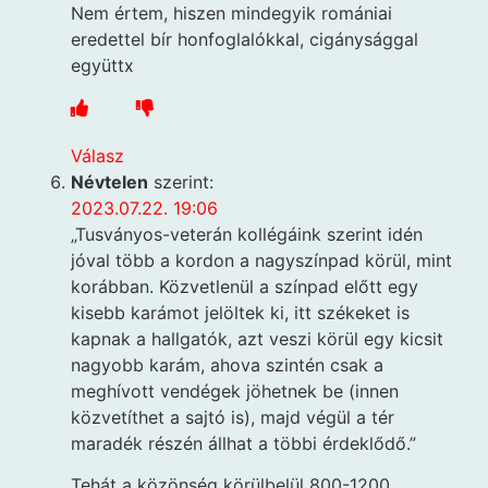
Nem értem, hiszen mindegyik romániai
eredettel bír honfoglalókkal, cigánysággal
együttx
Válasz
Névtelen
szerint:
2023.07.22. 19:06
„Tusványos-veterán kollégáink szerint idén
jóval több a kordon a nagyszínpad körül, mint
korábban. Közvetlenül a színpad előtt egy
kisebb karámot jelöltek ki, itt székeket is
kapnak a hallgatók, azt veszi körül egy kicsit
nagyobb karám, ahova szintén csak a
meghívott vendégek jöhetnek be (innen
közvetíthet a sajtó is), majd végül a tér
maradék részén állhat a többi érdeklődő.”
Tehát a közönség körülbelül 800-1200