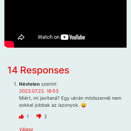
14 Responses
Névtelen
szerint:
2023.07.22. 16:53
Miért, mi javítaná? Egy ukrán módszernél nem
sokkal jobbak az iszonyok. 😛
1
2
Válasz