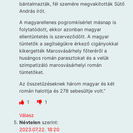
bántalmazták, fél szemére megvakították Sütő
András írót.
A magyarellenes pogromkísérlet másnap is
folytatódott, ekkor azonban magyar
ellentüntetés is szerveződött. A magyar
tüntetők a segítségükre érkező cigányokkal
kikergették Marosvásárhely főteréről a
husángos román parasztokat és a velük
szimpatizáló marosvásárhelyi román
tüntetőket.
Az összetűzéseknek három magyar és két
román halottja és 278 sebesültje volt.”
1
1
Válasz
Névtelen
szerint:
2023.07.22. 18:20