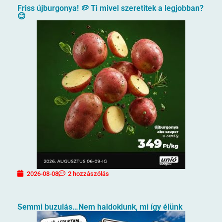
Friss újburgonya! 🥔 Ti mivel szeretitek a legjobban?
😊
2026-08-08
2 hozzászólás
Semmi buzulás…Nem haldoklunk, mi így élünk