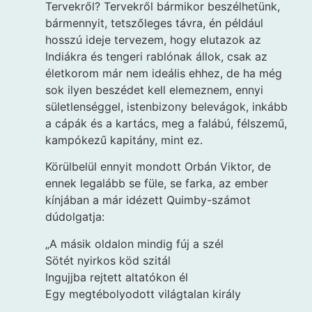
Tervekről? Tervekről bármikor beszélhetünk,
bármennyit, tetszőleges távra, én például
hosszú ideje tervezem, hogy elutazok az
Indiákra és tengeri rablónak állok, csak az
életkorom már nem ideális ehhez, de ha még
sok ilyen beszédet kell elemeznem, ennyi
sületlenséggel, istenbizony belevágok, inkább
a cápák és a kartács, meg a falábú, félszemű,
kampókezű kapitány, mint ez.
Körülbelül ennyit mondott Orbán Viktor, de
ennek legalább se füle, se farka, az ember
kínjában a már idézett Quimby-számot
dúdolgatja:
„A másik oldalon mindig fúj a szél
Sötét nyirkos köd szitál
Ingujjba rejtett altatókon él
Egy megtébolyodott világtalan király