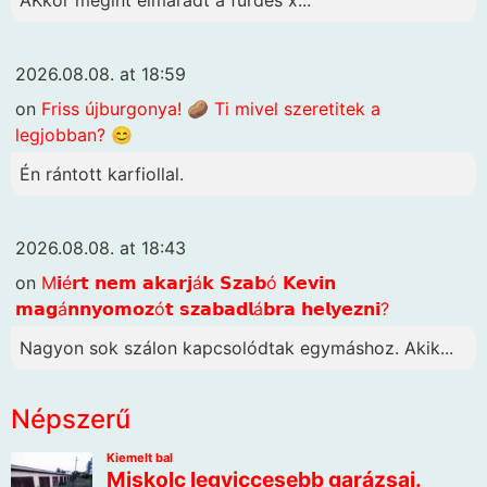
2026.08.08. at 18:59
on
Friss újburgonya! 🥔 Ti mivel szeretitek a
legjobban? 😊
Én rántott karfiollal.
2026.08.08. at 18:43
on
M𝗶é𝗿𝘁 𝗻𝗲𝗺 𝗮𝗸𝗮𝗿𝗷á𝗸 𝗦𝘇𝗮𝗯ó 𝗞𝗲𝘃𝗶𝗻
𝗺𝗮𝗴á𝗻𝗻𝘆𝗼𝗺𝗼𝘇ó𝘁 𝘀𝘇𝗮𝗯𝗮𝗱𝗹á𝗯𝗿𝗮 𝗵𝗲𝗹𝘆𝗲𝘇𝗻𝗶?
Nagyon sok szálon kapcsolódtak egymáshoz. Akik...
Népszerű