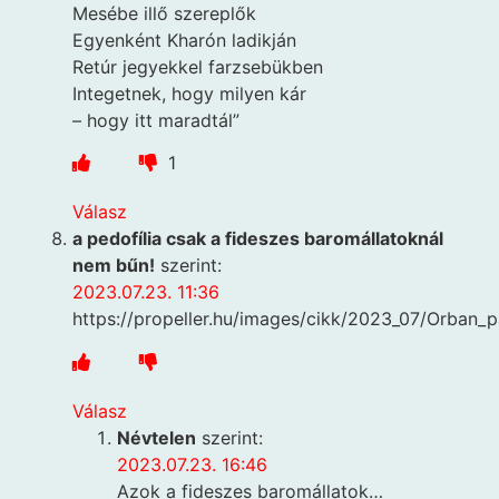
Mesébe illő szereplők
Egyenként Kharón ladikján
Retúr jegyekkel farzsebükben
Integetnek, hogy milyen kár
– hogy itt maradtál”
1
Válasz
a pedofília csak a fideszes baromállatoknál
nem bűn!
szerint:
2023.07.23. 11:36
https://propeller.hu/images/cikk/2023_07/Orban_
Válasz
Névtelen
szerint:
2023.07.23. 16:46
Azok a fideszes baromállatok…