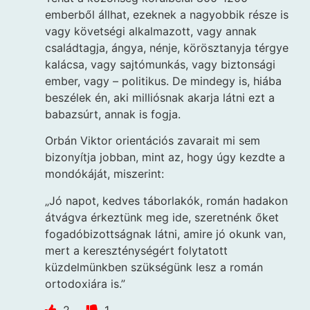
emberből állhat, ezeknek a nagyobbik része is
vagy követségi alkalmazott, vagy annak
családtagja, ángya, nénje, körösztanyja térgye
kalácsa, vagy sajtómunkás, vagy biztonsági
ember, vagy – politikus. De mindegy is, hiába
beszélek én, aki milliósnak akarja látni ezt a
babazsúrt, annak is fogja.
Orbán Viktor orientációs zavarait mi sem
bizonyítja jobban, mint az, hogy úgy kezdte a
mondókáját, miszerint:
„Jó napot, kedves táborlakók, román hadakon
átvágva érkeztünk meg ide, szeretnénk őket
fogadóbizottságnak látni, amire jó okunk van,
mert a kereszténységért folytatott
küzdelmünkben szükségünk lesz a román
ortodoxiára is.”