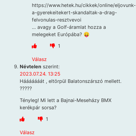
https://www.hetek.hu/cikkek/online/eljovunk-
a-gyerekeitekert-skandaltak-a-drag-
felvonulas-resztvevoi
… avagy a Golf-áramlat hozza a
melegeket Európába? 😛
1
Válasz
Névtelen
szerint:
2023.07.24. 13:25
Hááááááát , eltörpül Balatonszárszó mellett.
?????
Tényleg! Mi lett a Bajnai-Meseházy BMX
kerékpár sorsa?
1
Válasz