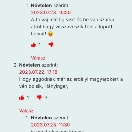
Névtelen
szerint:
2023.07.23. 16:50
A tolvaj mindig visít és be van szarva
attól hogy visszaveszik tőle a lopott
holmit! 😛
1
Válasz
Névtelen
szerint:
2023.07.22. 17:18
Hogy aggódnak már az erdélyi magyarokért a
vén bolsik, Hányinger,
1
3
Válasz
Névtelen
szerint:
2023.07.23. 11:30
ja most olvasom kövért