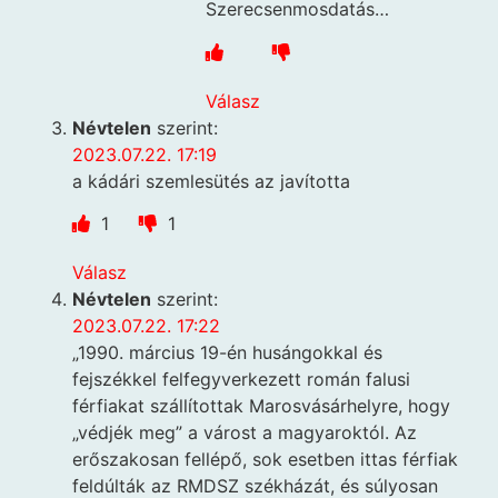
Szerecsenmosdatás…
Válasz
Névtelen
szerint:
2023.07.22. 17:19
a kádári szemlesütés az javította
1
1
Válasz
Névtelen
szerint:
2023.07.22. 17:22
„1990. március 19-én husángokkal és
fejszékkel felfegyverkezett román falusi
férfiakat szállítottak Marosvásárhelyre, hogy
„védjék meg” a várost a magyaroktól. Az
erőszakosan fellépő, sok esetben ittas férfiak
feldúlták az RMDSZ székházát, és súlyosan