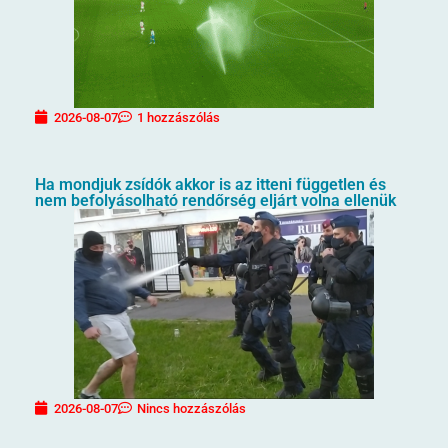
2026-08-07
1 hozzászólás
Ha mondjuk zsídók akkor is az itteni független és
nem befolyásolható rendőrség eljárt volna ellenük
2026-08-07
Nincs hozzászólás