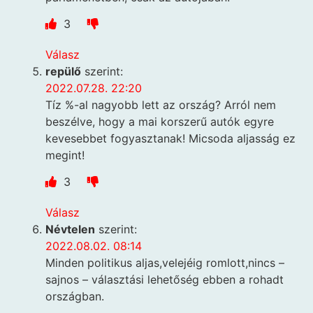
3
Válasz
repülő
szerint:
2022.07.28. 22:20
Tíz %-al nagyobb lett az ország? Arról nem
beszélve, hogy a mai korszerű autók egyre
kevesebbet fogyasztanak! Micsoda aljasság ez
megint!
3
Válasz
Névtelen
szerint:
2022.08.02. 08:14
Minden politikus aljas,velejéig romlott,nincs –
sajnos – választási lehetőség ebben a rohadt
országban.