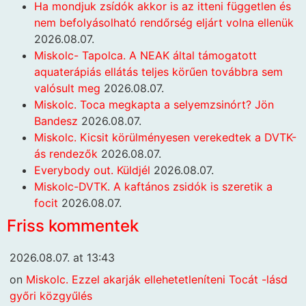
Ha mondjuk zsídók akkor is az itteni független és
nem befolyásolható rendőrség eljárt volna ellenük
2026.08.07.
Miskolc- Tapolca. A NEAK által támogatott
aquaterápiás ellátás teljes körűen továbbra sem
valósult meg
2026.08.07.
Miskolc. Toca megkapta a selyemzsinórt? Jön
Bandesz
2026.08.07.
Miskolc. Kicsit körülményesen verekedtek a DVTK-
ás rendezők
2026.08.07.
Everybody out. Küldjél
2026.08.07.
Miskolc-DVTK. A kaftános zsidók is szeretik a
focit
2026.08.07.
Friss kommentek
2026.08.07. at 13:43
on
Miskolc. Ezzel akarják ellehetetleníteni Tocát -lásd
győri közgyűlés