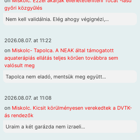
on
Miskolc. Ezzel akarják ellehetetleníteni Tocát -lásd
győri közgyűlés
Nem kell validálnia. Elég ahogy végignézi,...
2026.08.07. at 11:22
on
Miskolc- Tapolca. A NEAK által támogatott
aquaterápiás ellátás teljes körűen továbbra sem
valósult meg
Tapolca nem eladó, mentsük meg együtt...
2026.08.07. at 11:08
on
Miskolc. Kicsit körülményesen verekedtek a DVTK-
ás rendezők
Uraim a két garázda nem izraeli...