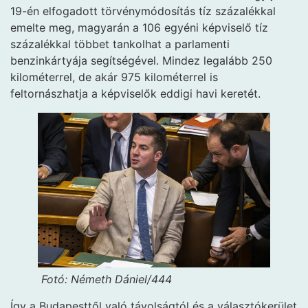
19-én elfogadott törvénymódosítás tíz százalékkal
emelte meg, magyarán a 106 egyéni képviselő tíz
százalékkal többet tankolhat a parlamenti
benzinkártyája segítségével. Mindez legalább 250
kilométerrel, de akár 975 kilométerrel is
feltornászhatja a képviselők eddigi havi keretét.
Fotó: Németh Dániel/444
Így a Budapesttől való távolságtól és a választókerület