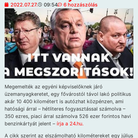
2022.07.27.
09:54
6 hozzászólás
Megemelték az egyéni képviselőknek járó
üzemanyagkeretet, egy fővárostól távol lakó politikus
akár 10 400 kilométert is autózhat közpénzen, ami
hatósági árral – hétliteres fogyasztással számolva –
350 ezres, piaci árral számolva 526 ezer forintos havi
benzinkártyát jelent –
írja a 24.hu.
A cikk szerint az elszámolható kilométereket egy július