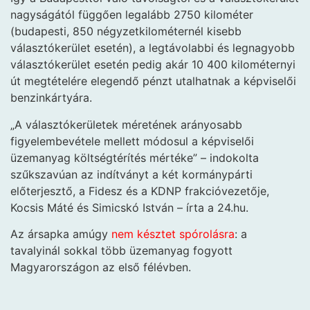
nagyságától függően legalább 2750 kilométer
(budapesti, 850 négyzetkilométernél kisebb
választókerület esetén), a legtávolabbi és legnagyobb
választókerület esetén pedig akár 10 400 kilométernyi
út megtételére elegendő pénzt utalhatnak a képviselői
benzinkártyára.
„A választókerületek méretének arányosabb
figyelembevétele mellett módosul a képviselői
üzemanyag költségtérítés mértéke” – indokolta
szűkszavúan az indítványt a két kormánypárti
előterjesztő, a Fidesz és a KDNP frakcióvezetője,
Kocsis Máté és Simicskó István – írta a 24.hu.
Az ársapka amúgy
nem késztet spórolásra
: a
tavalyinál sokkal több üzemanyag fogyott
Magyarországon az első félévben.