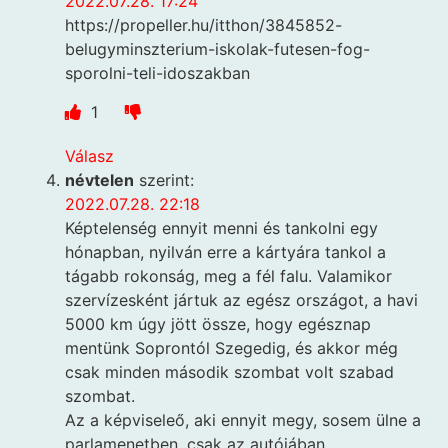
2022.07.28. 17:24
https://propeller.hu/itthon/3845852-
belugyminszterium-iskolak-futesen-fog-
sporolni-teli-idoszakban
1
Válasz
névtelen
szerint:
2022.07.28. 22:18
Képtelenség ennyit menni és tankolni egy
hónapban, nyilván erre a kártyára tankol a
tágabb rokonság, meg a fél falu. Valamikor
szervízesként jártuk az egész országot, a havi
5000 km úgy jött össze, hogy egésznap
mentünk Soprontól Szegedig, és akkor még
csak minden második szombat volt szabad
szombat.
Az a képviseleő, aki ennyit megy, sosem ülne a
parlamenetben, csak az autójában.