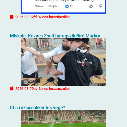
2026-08-07
Nincs hozzászólás
Miskolc. Kovács Zsolt haragszik Bíró Márkra
2026-08-07
Nincs hozzászólás
Itt a rezsicsökkentés vége?