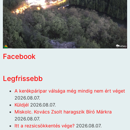
Facebook
Legfrissebb
A kerékpáripar válsága még mindig nem ért véget
2026.08.07.
Küldjél
2026.08.07.
Miskolc. Kovács Zsolt haragszik Bíró Márkra
2026.08.07.
Itt a rezsicsökkentés vége?
2026.08.07.