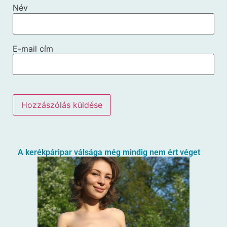
Név
E-mail cím
A kerékpáripar válsága még mindig nem ért véget