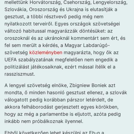
mellettünk Horvátország, Csehország, Lengyelország,
Szlovákia, Oroszország és Ukrajna is elutasítják a
gesztust, a többi résztvevő pedig még nem
nyilatkozott terveiről. Egyes országok szövetségei
változó habitussal magyarázzák döntésüket: az
oroszoknál és az ukránoknál kommentárt sem ért, és
fel sem merült a kérdés, a Magyar Labdarúgó-
szövetség
közleményben
magyarázta, hogy ők az
UEFA szabályzatának megfelelően nem engedik a
politizálást játékosaiknak, ezért mással ítélik el a
rassziszmust.
A lengyel szövetség elnöke, Zbigniew Boniek azt
mondta, ő minden hasonló gesztust ellenez, a szlovák
válogatott pedig korábban párszor letérdelt, de
akkora felháborodást gerjesztett egyes körökben,
hogy az még a parlamentbe is eljutott, azóta pedig
inkább nem próbálkoznak ilyennel.
Ebből következően lehet készülni az Eb-n a