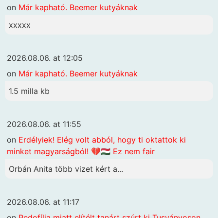
on
Már kapható. Beemer kutyáknak
xxxxx
2026.08.06. at 12:05
on
Már kapható. Beemer kutyáknak
1.5 milla kb
2026.08.06. at 11:55
on
Erdélyiek! Elég volt abból, hogy ti oktattok ki
minket magyarságból! 💔🇭🇺 Ez nem fair
Orbán Anita több vizet kért a...
2026.08.06. at 11:17
on
Pedofília miatt elítélt tanárt szúrt ki Tusványoson