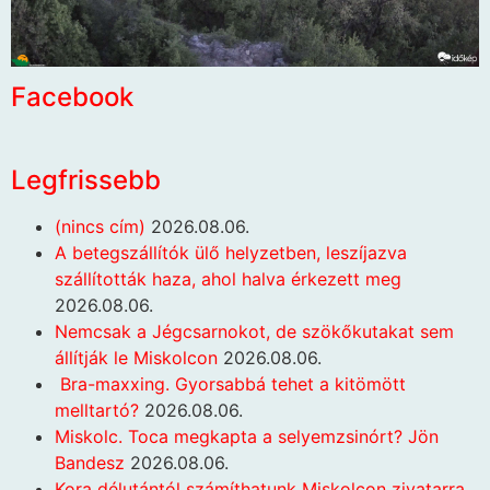
Facebook
Legfrissebb
(nincs cím)
2026.08.06.
A betegszállítók ülő helyzetben, leszíjazva
szállították haza, ahol halva érkezett meg
2026.08.06.
Nemcsak a Jégcsarnokot, de szökőkutakat sem
állítják le Miskolcon
2026.08.06.
Bra-maxxing. Gyorsabbá tehet a kitömött
melltartó?
2026.08.06.
Miskolc. Toca megkapta a selyemzsinórt? Jön
Bandesz
2026.08.06.
Kora délutántól számíthatunk Miskolcon zivatarra.