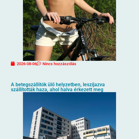
2026-08-06
Nincs hozzászólás
A betegszállítók ülő helyzetben, leszíjazva
szállították haza, ahol halva érkezett meg