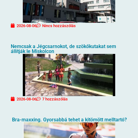
2026-08-06
Nincs hozzászólás
Nemcsak a Jégcsarnokot, de szökőkutakat sem
állítják le Miskolcon
2026-08-06
7 hozzászólás
Bra-maxxing. Gyorsabbá tehet a kitömött melltartó?