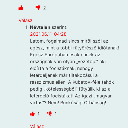
2
Válasz
Névtelen
szerint:
2021.06.11. 04:28
Látom, fogalmad sincs miről szól az
egész, mint a többi fütyörésző idiótának!
Egész Európában csak ennek az
országnak van olyan „vezetője” aki
előírta a focistáknak, nehogy
letérdeljenek már tiltakozásul a
rasszizmus ellen. A Kubatov-féle tahók
pedig „kötelességből” fütyülik ki az a
letérdelő focistákat! Az igazi „magyar
virtus”? Nem! Bunkóság! Orbánság!
1
1
Válasz