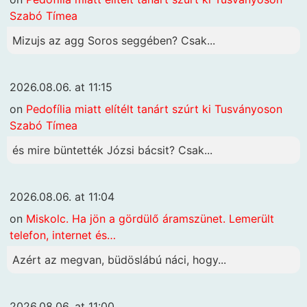
Szabó Tímea
Mizujs az agg Soros seggében? Csak...
2026.08.06. at 11:15
on
Pedofília miatt elítélt tanárt szúrt ki Tusványoson
Szabó Tímea
és mire büntették Józsi bácsit? Csak...
2026.08.06. at 11:04
on
Miskolc. Ha jön a gördülő áramszünet. Lemerült
telefon, internet és…
Azért az megvan, büdöslábú náci, hogy...
2026.08.06. at 11:00