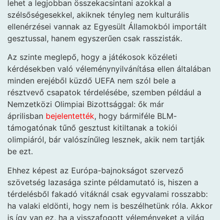
lehet a legjobban összekacsintani azokkal a
szélsőségesekkel, akiknek tényleg nem kulturális
ellenérzései vannak az Egyesült Államokból importált
gesztussal, hanem egyszerűen csak rasszisták.
Az szinte meglepő, hogy a játékosok közéleti
kérdésekben való véleménynyilvánítása ellen általában
minden erejéből küzdő UEFA nem szól bele a
résztvevő csapatok térdelésébe, szemben például a
Nemzetközi Olimpiai Bizottsággal: ők már
áprilisban
bejelentették
, hogy bármiféle BLM-
támogatónak tűnő gesztust kitiltanak a tokiói
olimpiáról, bár valószínűleg lesznek, akik nem tartják
be ezt.
Ehhez képest az Európa-bajnokságot szervező
szövetség lazasága szinte példamutató is, hiszen a
térdelésből fakadó vitáknál csak egyvalami rosszabb:
ha valaki eldönti, hogy nem is beszélhetünk róla. Akkor
is így van ez, ha a visszafogott véleményeket a világ