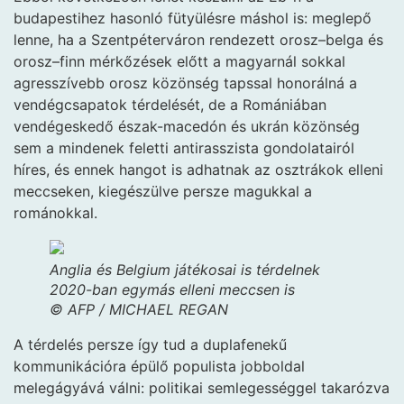
budapestihez hasonló fütyülésre máshol is: meglepő
lenne, ha a Szentpéterváron rendezett orosz–belga és
orosz–finn mérkőzések előtt a magyarnál sokkal
agresszívebb orosz közönség tapssal honorálná a
vendégcsapatok térdelését, de a Romániában
vendégeskedő észak-macedón és ukrán közönség
sem a mindenek feletti antirasszista gondolatairól
híres, és ennek hangot is adhatnak az osztrákok elleni
meccseken, kiegészülve persze magukkal a
románokkal.
Anglia és Belgium játékosai is térdelnek
2020-ban egymás elleni meccsen is
© AFP / MICHAEL REGAN
A térdelés persze így tud a duplafenekű
kommunikációra épülő populista jobboldal
melegágyává válni: politikai semlegességgel takarózva