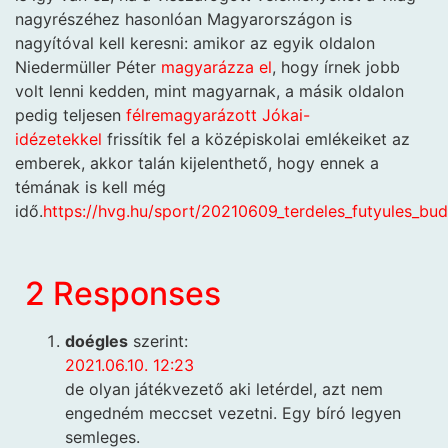
nagyrészéhez hasonlóan Magyarországon is
nagyítóval kell keresni: amikor az egyik oldalon
Niedermüller Péter
magyarázza el
, hogy írnek jobb
volt lenni kedden, mint magyarnak, a másik oldalon
pedig teljesen
félremagyarázott Jókai-
idézetekkel
frissítik fel a középiskolai emlékeiket az
emberek, akkor talán kijelenthető, hogy ennek a
témának is kell még
idő.
https://hvg.hu/sport/20210609_terdeles_futyules_bu
2 Responses
doégles
szerint:
2021.06.10. 12:23
de olyan játékvezető aki letérdel, azt nem
engedném meccset vezetni. Egy bíró legyen
semleges.