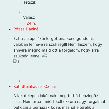
Tetszik
·
Válasz
·
24 h.
Rózsa Daniné
Ezt a „szuper”körforgót újra kéne gondolni,
valóban lenne-e rá szükség!!! Nem hiszem, hogy
annyira megnő majd ott a forgalom, hogy arra
szükség lenne!
1
Kati Steinhauser Czihai
A lakótelepen lakóknak, meg turbó benzingőz
lesz. Nem értem miért kell ekkora nagy forgalmat
behozni a bérházak közé, máshol elterelik a