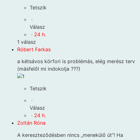
Tetszik
·
Válasz
·
24 h.
1 válasz
Róbert Farkas
a kétsávos körfori is problémás, elég merész terv
(másfelől mi indokolja ???)
1
Tetszik
·
Válasz
·
24 h.
Zoltán Róna
A kereszteződésben nincs „menekülő út”! Ha