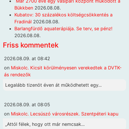
Már 2700 éve egy vasipari központ működött a
Bükkben
2026.08.08.
Kubatov: 30 százalékos költségcsökkentés a
Fradinál
2026.08.08.
Barlangfürdő aquaterápiája. Se terv, se pénz!
2026.08.08.
Friss kommentek
2026.08.09. at 08:42
on
Miskolc. Kicsit körülményesen verekedtek a DVTK-
ás rendezők
Legalább tizenöt éven át működhetett egy...
2026.08.09. at 08:05
on
Miskolc. Lecsúszó városrészek. Szentpéteri kapu
„Attól félek, hogy ott már nemcsak...