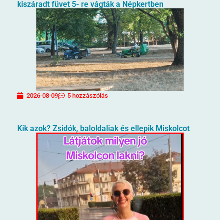
kiszáradt füvet 5- re vágták a Népkertben
2026-08-09
5 hozzászólás
Kik azok? Zsidók, baloldaliak és ellepik Miskolcot