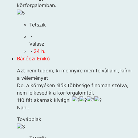
körforgalomban.
5
Tetszik
·
Válasz
·
24 h.
Bánóczi Enikő
Azt nem tudom, ki mennyire meri felvàllalni, kiírni
a véleményét
De, a környéken élők többsége finoman szólva,
nem lelkesedik a körforgalomtól.
110 fát akarnak kivágni
Nap…
Továbbiak
3