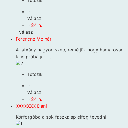
Tetszik
·
Válasz
·
24 h.
1 válasz
Ferencné Molnár
A látvány nagyon szép, reméljük hogy hamarosan
ki is próbáljuk….
2
Tetszik
·
Válasz
·
24 h.
XXXXXXX Dani
Körforgóba a sok faszkalap elfog tévedni
1