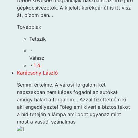
többé kevésbé megtanulják használni az erre járó
gépkocsivezetők. A kijelölt kerékpár út is itt visz
át, bízom ben…
Továbbiak
Tetszik
·
Válasz
·
1 ó.
Karácsony László
Semmi értelme. A városi forgalom két
napszakban nem képes fogadni az autókat
amúgy halad a forgalom… Azzal fizettetném ki
aki engedélyezte! Föleg ami kiveri a biztosítékot
a híd tetején a lámpa ami pont ugyanaz mint
most a vasút!! szánalmas
1