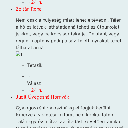
·
24 h.
Zoltán Róna
Nem csak a hülyeség miatt lehet eltévedni. Télen
a hó és latyak láthatatlanná teheti az útburkolati
jeleket, vagy ha kocsisor takarja. Délutáni, vagy
reggeli napfény pedig a sáv-feletti nyilakat teheti
láthatatlanná.
1
Tetszik
·
Válasz
·
24 h.
Judit Üvegesné Hornyák
Gyalogosként valószínűleg el fogjuk kerülni.
Ismerve a vezetési kultúrát nem kockáztatom.
Talán egy év múlva, az átadást követően, amikor