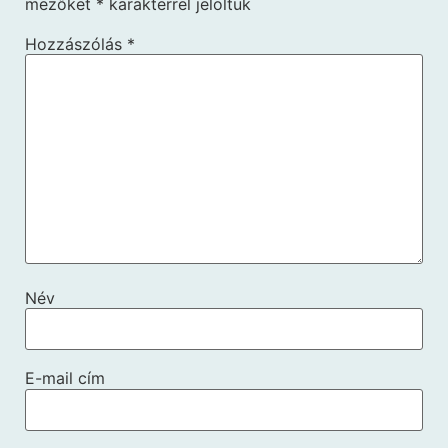
mezőket
*
karakterrel jelöltük
Hozzászólás
*
Név
E-mail cím