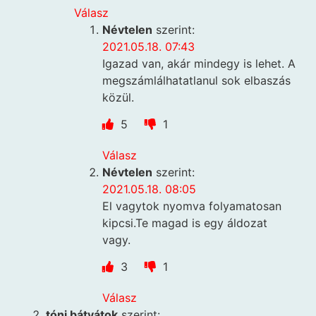
Válasz
Névtelen
szerint:
2021.05.18. 07:43
Igazad van, akár mindegy is lehet. A
megszámlálhatatlanul sok elbaszás
közül.
5
1
Válasz
Névtelen
szerint:
2021.05.18. 08:05
El vagytok nyomva folyamatosan
kipcsi.Te magad is egy áldozat
vagy.
3
1
Válasz
tóni bátyátok
szerint: