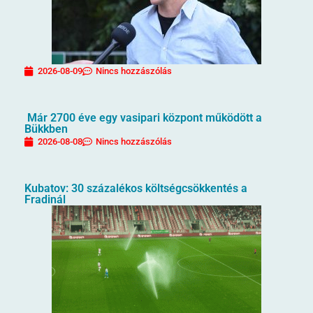
2026-08-09
Nincs hozzászólás
Már 2700 éve egy vasipari központ működött a
Bükkben
2026-08-08
Nincs hozzászólás
Kubatov: 30 százalékos költségcsökkentés a
Fradinál