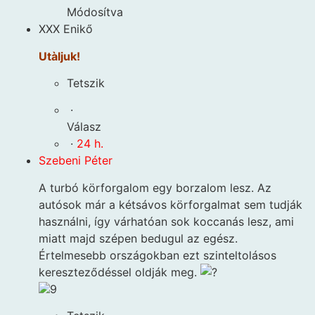
Módosítva
XXX Enikő
Utàljuk!
Tetszik
·
Válasz
·
24 h.
Szebeni Péter
A turbó körforgalom egy borzalom lesz. Az
autósok már a kétsávos körforgalmat sem tudják
használni, így várhatóan sok koccanás lesz, ami
miatt majd szépen bedugul az egész.
Értelmesebb országokban ezt szinteltolásos
kereszteződéssel oldják meg.
9