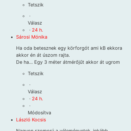
Tetszik
·
Válasz
·
24 h.
Sárosi Mónika
Ha oda betesznek egy körforgót ami kB ekkora
akkor én át úszom rajta.
De ha… Egy 3 méter átmérőjűt akkor át ugrom
Tetszik
·
Válasz
·
24 h.
·
Módosítva
László Kocsis
Nagyon szomorú a véleményetek, inkább