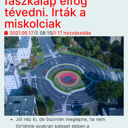
faszkalap elfog
tévedni. Írták a
miskolciak
2021.05.17.
08:15
17 hozzászólás
Jól néz ki, de őszintén meglepne, ha nem
történne gyakran baleset ebben a