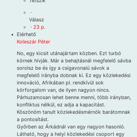
Tetszik
·
Válasz
·
23 p.
Elérhető
Koleszár Péter
No, egy kicsit utánajártam közben. Ezt turbó
körnek hívják. Már a behajtásnál megfelelő sávba
sorolsz be és így a csigavonalú sávok a
megfelelő irányba dobnak ki. Ez egy közlekedési
innováció, Afrikában pl. rendkívül sok
körforgalom van, de ilyen nagyon nincs.
Párhuzamosan lehet benne menni, több irányban,
konfliktus nélkül, ez adja a kapacitást.
Köszönöm tanult közlekedésmérnök barátomnak
a pontosítást.
Győrben az Árkádnál van egy nagyon hasonló.
Látható, hogy a helyi közlekedési csoport egy