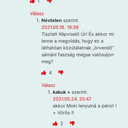
1
Válasz
Névtelen
szerint:
2021.05.18. 19:39
Tisztelt Képviselő Úr! És akkor mi
lenne a megoldás, hogy ez a
láthatóan közútálatnak „örvendő”
sámáni faszság mégse valósuljon
meg?
4
Válasz
kakuk +
szerint:
2021.05.24. 20:47
akkor Moki lenyulná a pénzt !
+ Vörös !!
2