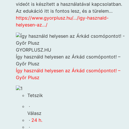
videót is készített a használatával kapcsolatban.
Az edukáció itt is fontos lesz, és a türelem…
https://www.gyorplusz.hu/…/igy-hasznald-
helyesen-az…/
GYORPLUSZ.HU
Így használd helyesen az Árkád csomópontot! –
Győr Plusz
Így használd helyesen az Árkád csomópontot! –
Győr Plusz
1
Tetszik
·
Válasz
·
24 h.
·