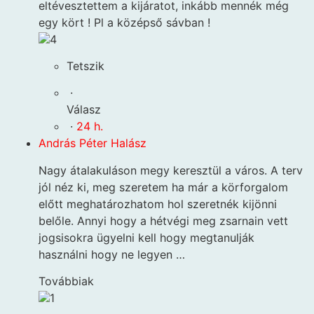
eltévesztettem a kijáratot, inkább mennék még
egy kört ! Pl a középső sávban !
4
Tetszik
·
Válasz
·
24 h.
András Péter Halász
Nagy átalakuláson megy keresztül a város. A terv
jól néz ki, meg szeretem ha már a körforgalom
előtt meghatározhatom hol szeretnék kijönni
belőle. Annyi hogy a hétvégi meg zsarnain vett
jogsisokra ügyelni kell hogy megtanulják
használni hogy ne legyen …
Továbbiak
1