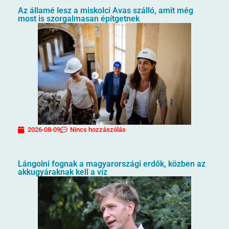
Az államé lesz a miskolci Avas szálló, amit még
most is szorgalmasan építgetnek
2026-08-09
Nincs hozzászólás
Lángolni fognak a magyarországi erdők, közben az
akkugyáraknak kell a víz