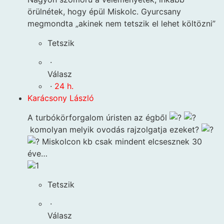
örülnétek, hogy épül Miskolc. Gyurcsany
megmondta „akinek nem tetszik el lehet költözni”
Tetszik
·
Válasz
·
24 h.
Karácsony László
A turbókörforgalom úristen az égből
komolyan melyik ovodás rajzolgatja ezeket?
Miskolcon kb csak mindent elcsesznek 30
éve…
1
Tetszik
·
Válasz