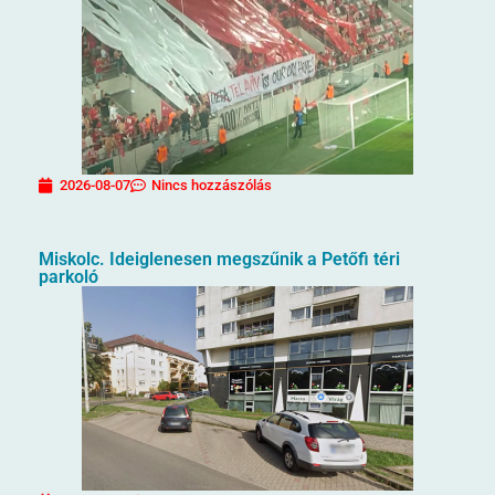
2026-08-07
Nincs hozzászólás
Miskolc. Ideiglenesen megszűnik a Petőfi téri
parkoló