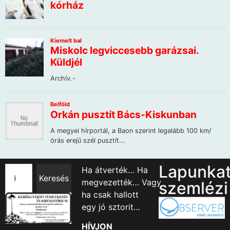
Lapunka
Ha átverték… Ha
Keresés
megvezették… Vagy
szemlézi
ha csak hallott
egy jó sztorit…
HÍVJON