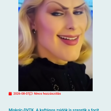
2026-08-07
Nincs hozzászólás
Miskolc-DVTK. A kaftános zsidók is szeretik a focit