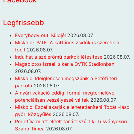
Legfrissebb
Everybody out. Küldjél
2026.08.07.
Miskolc-DVTK. A kaftános zsidók is szeretik a
focit
2026.08.07.
Indulhat a szélerőmű parkok létesítése
2026.08.07.
Magabiztos izraeli siker a DVTK Stadionban
2026.08.07.
Miskolc. Ideiglenesen megszűnik a Petőfi téri
parkoló
2026.08.07.
A nyári vakáció eddigi formái megterhelővé,
potenciálisan veszélyessé váltak
2026.08.07.
Miskolc. Ezzel akarják ellehetetleníteni Tocát -lásd
győri közgyűlés
2026.08.07.
Pedofília miatt elítélt tanárt szúrt ki Tusványoson
Szabó Tímea
2026.08.07.