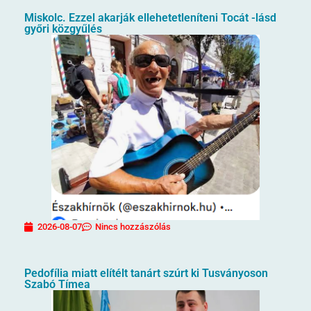
Miskolc. Ezzel akarják ellehetetleníteni Tocát -lásd
győri közgyűlés
2026-08-07
Nincs hozzászólás
Pedofília miatt elítélt tanárt szúrt ki Tusványoson
Szabó Tímea