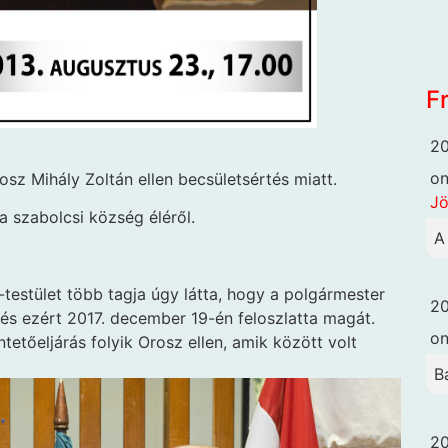
F
20
o
sz Mihály Zoltán ellen becsületsértés miatt.
Jö
a szabolcsi község éléről.
A
lő-testület több tagja úgy látta, hogy a polgármester
20
 és ezért 2017. december 19-én feloszlatta magát.
o
ntetőeljárás folyik Orosz ellen, amik között volt
B
20