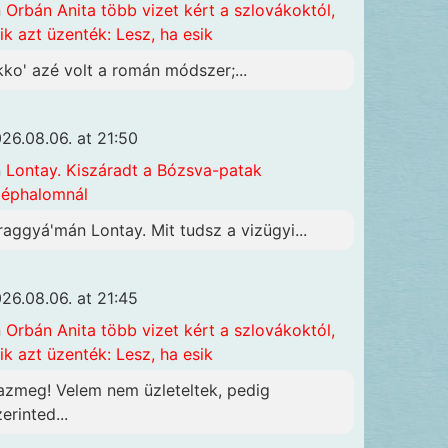
n
Orbán Anita több vizet kért a szlovákoktól,
ik azt üzenték: Lesz, ha esik
kko' azé volt a román módszer;...
26.08.06. at 21:50
n
Lontay. Kiszáradt a Bózsva-patak
éphalomnál
raggyá'mán Lontay. Mit tudsz a vizügyi...
26.08.06. at 21:45
n
Orbán Anita több vizet kért a szlovákoktól,
ik azt üzenték: Lesz, ha esik
azmeg! Velem nem üzleteltek, pedig
erinted...