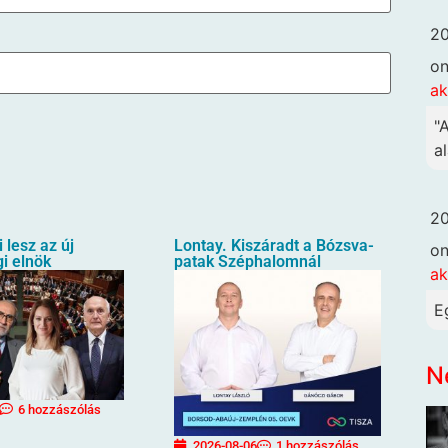
20
o
ak
"
al
20
i lesz az új
Lontay. Kiszáradt a Bózsva-
o
i elnök
patak Széphalomnál
ak
E
N
6 hozzászólás
2026-08-06
1 hozzászólás