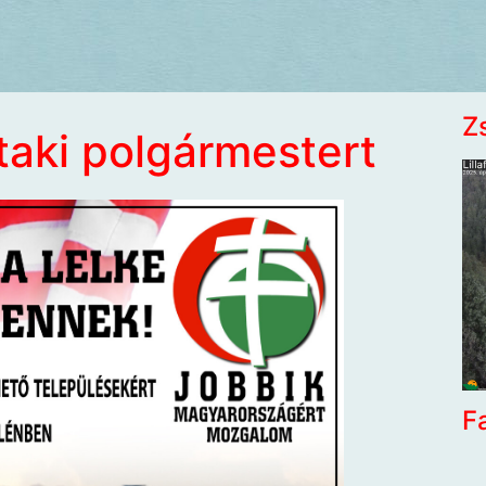
Z
ataki polgármestert
F