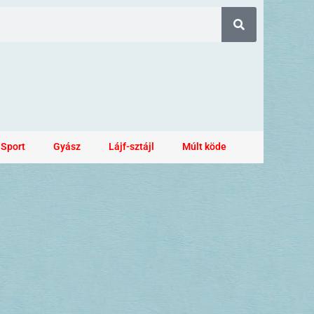
Sport
Gyász
Lájf-sztájl
Múlt köde