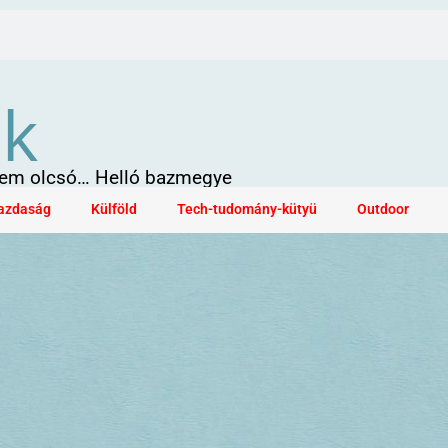
ök
 sem olcsó… Helló bazmegye
azdaság
Külföld
Tech-tudomány-kütyü
Outdoor