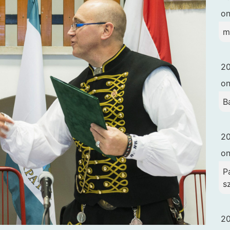
o
m
20
o
B
20
o
Pa
s
20