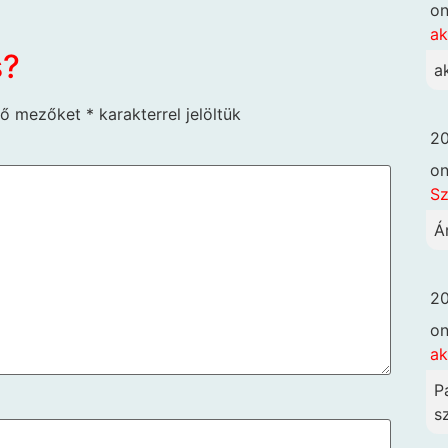
o
ak
s?
a
ző mezőket
*
karakterrel jelöltük
20
o
Sz
Á
20
o
ak
P
sz