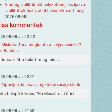
A betegszállítók ülő helyzetben, leszíjazva
szállították haza, ahol halva érkezett meg
2026.08.06.
riss kommentek
26.08.06. at 22:22
n
Miskolc. Toca megkapta a selyemzsinórt?
n Bandesz
 fidesz előbb bukott meg mint...
26.08.06. at 22:01
n
Tippeljen, ki lesz az új köztársasági elnök
aka belépő kérdés: "Ha Mészáros Lőrinc...
26.08.06. at 21:58