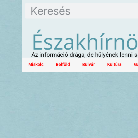
Északhírn
Az információ drága, de hülyének lenni
Miskolc
Belföld
Bulvár
Kultúra
G