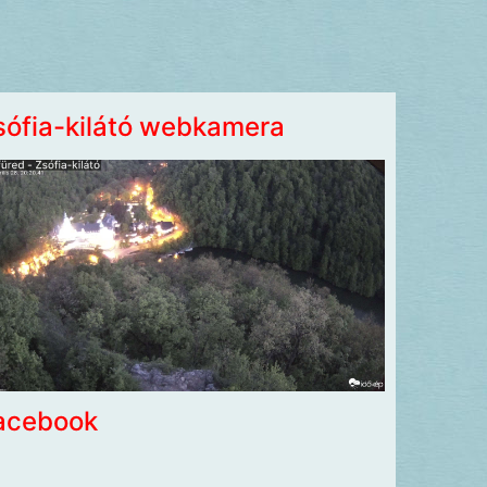
sófia-kilátó webkamera
acebook