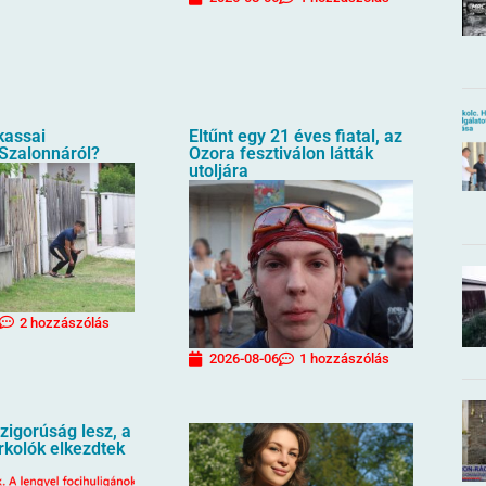
 kassai
Eltűnt egy 21 éves fiatal, az
 Szalonnáról?
Ozora fesztiválon látták
utoljára
2 hozzászólás
2026-08-06
1 hozzászólás
igorúság lesz, a
urkolók elkezdtek