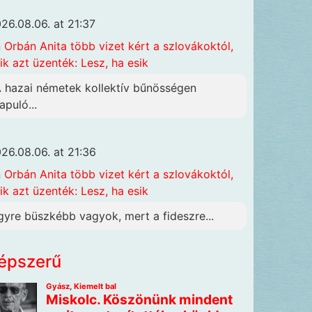
26.08.06. at 21:37
n
Orbán Anita több vizet kért a szlovákoktól,
ik azt üzenték: Lesz, ha esik
A hazai németek kollektív bűnösségen
apuló...
26.08.06. at 21:36
n
Orbán Anita több vizet kért a szlovákoktól,
ik azt üzenték: Lesz, ha esik
gyre büszkébb vagyok, mert a fideszre...
épszerű