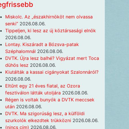
egfrissebb
Miskolc. Az „északhirnököt nem olvassa
senki”
2026.08.06.
Tippeljen, ki lesz az új köztársasági elnök
2026.08.06.
Lontay. Kiszáradt a Bózsva-patak
Széphalomnál
2026.08.06.
DVTK. Újra lesz balhé? Vigyázat mert Toca
dühös lesz
2026.08.06.
Kiutálták a kassai cigányokat Szalonnáról?
2026.08.06.
Eltűnt egy 21 éves fiatal, az Ozora
fesztiválon látták utoljára
2026.08.06.
Régen is voltak bunyók a DVTK meccsek
után
2026.08.06.
DVTK. Ma szigorúság lesz, a külföldi
szurkolók elkezdtek trükközni
2026.08.06.
(nincs cím)
2026.08.06.