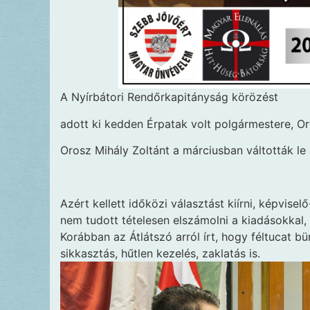
A Nyírbátori Rendőrkapitányság körözést
adott ki kedden Érpatak volt polgármestere, Oro
Orosz Mihály Zoltánt a márciusban váltották le 
Azért kellett időközi választást kiírni, képvise
nem tudott tételesen elszámolni a kiadásokkal,
Korábban az Átlátszó arról írt, hogy féltucat bü
sikkasztás, hűtlen kezelés, zaklatás is.