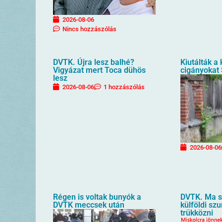
2026-08-06
Nincs hozzászólás
DVTK. Újra lesz balhé?
Kiutálták a
Vigyázat mert Toca dühös
cigányokat
lesz
2026-08-06
1 hozzászólás
2026-08-06
Régen is voltak bunyók a
DVTK. Ma sz
DVTK meccsek után
külföldi sz
trükközni