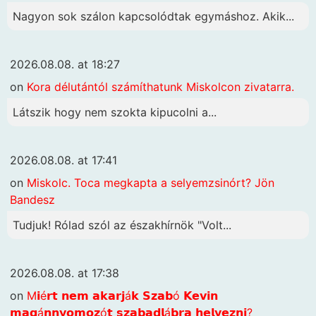
Nagyon sok szálon kapcsolódtak egymáshoz. Akik...
2026.08.08. at 18:27
on
Kora délutántól számíthatunk Miskolcon zivatarra.
Látszik hogy nem szokta kipucolni a...
2026.08.08. at 17:41
on
Miskolc. Toca megkapta a selyemzsinórt? Jön
Bandesz
Tudjuk! Rólad szól az északhírnök "Volt...
2026.08.08. at 17:38
on
M𝗶é𝗿𝘁 𝗻𝗲𝗺 𝗮𝗸𝗮𝗿𝗷á𝗸 𝗦𝘇𝗮𝗯ó 𝗞𝗲𝘃𝗶𝗻
𝗺𝗮𝗴á𝗻𝗻𝘆𝗼𝗺𝗼𝘇ó𝘁 𝘀𝘇𝗮𝗯𝗮𝗱𝗹á𝗯𝗿𝗮 𝗵𝗲𝗹𝘆𝗲𝘇𝗻𝗶?