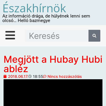
Északhírnök
Az információ drága, de hülyének lenni sem
olcsó… Helló bazmegye
Megjött a Hubay Hubi
abléz
2018.06.17.
18:55
Nincs hozzászólás