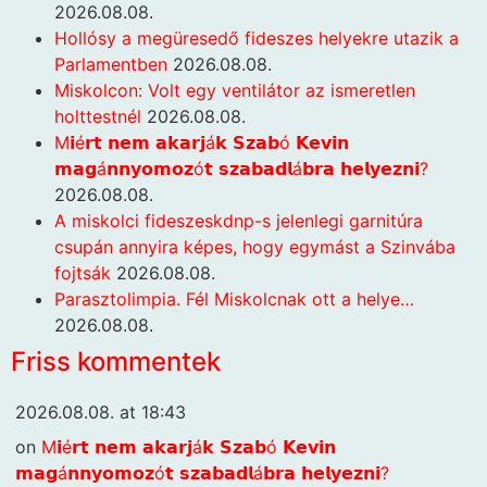
2026.08.08.
Hollósy a megüresedő fideszes helyekre utazik a
Parlamentben
2026.08.08.
Miskolcon: Volt egy ventilátor az ismeretlen
holttestnél
2026.08.08.
M𝗶é𝗿𝘁 𝗻𝗲𝗺 𝗮𝗸𝗮𝗿𝗷á𝗸 𝗦𝘇𝗮𝗯ó 𝗞𝗲𝘃𝗶𝗻
𝗺𝗮𝗴á𝗻𝗻𝘆𝗼𝗺𝗼𝘇ó𝘁 𝘀𝘇𝗮𝗯𝗮𝗱𝗹á𝗯𝗿𝗮 𝗵𝗲𝗹𝘆𝗲𝘇𝗻𝗶?
2026.08.08.
A miskolci fideszeskdnp-s jelenlegi garnitúra
csupán annyira képes, hogy egymást a Szinvába
fojtsák
2026.08.08.
Parasztolimpia. Fél Miskolcnak ott a helye…
2026.08.08.
Friss kommentek
2026.08.08. at 18:43
on
M𝗶é𝗿𝘁 𝗻𝗲𝗺 𝗮𝗸𝗮𝗿𝗷á𝗸 𝗦𝘇𝗮𝗯ó 𝗞𝗲𝘃𝗶𝗻
𝗺𝗮𝗴á𝗻𝗻𝘆𝗼𝗺𝗼𝘇ó𝘁 𝘀𝘇𝗮𝗯𝗮𝗱𝗹á𝗯𝗿𝗮 𝗵𝗲𝗹𝘆𝗲𝘇𝗻𝗶?