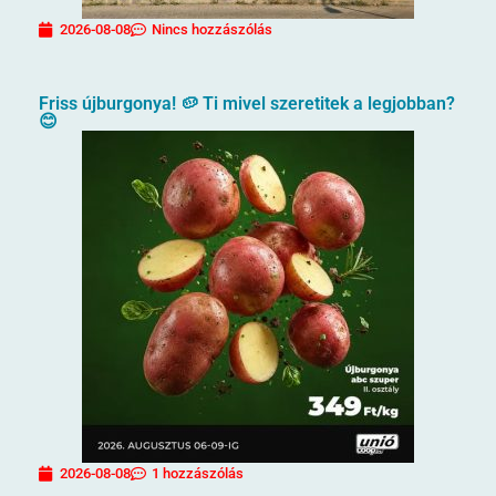
2026-08-08
Nincs hozzászólás
Friss újburgonya! 🥔 Ti mivel szeretitek a legjobban?
😊
2026-08-08
1 hozzászólás