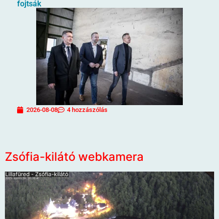
fojtsák
2026-08-08
4 hozzászólás
Zsófia-kilátó webkamera