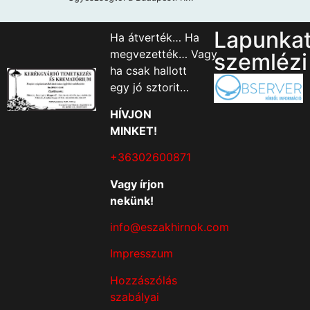
Lapunka
Ha átverték… Ha
megvezették… Vagy
szemlézi
ha csak hallott
egy jó sztorit…
HÍVJON
MINKET!
+36302600871
Vagy írjon
nekünk!
info@eszakhirnok.com
Impresszum
Hozzászólás
szabályai