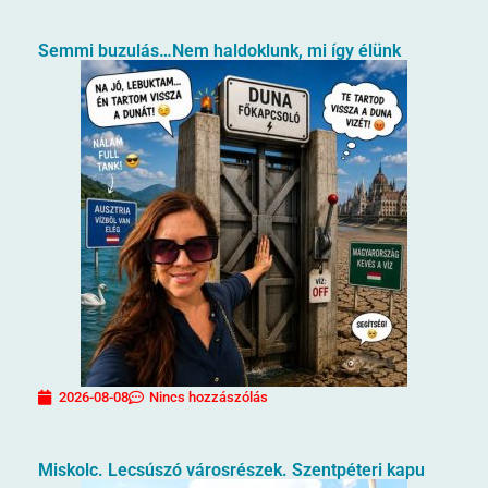
Semmi buzulás…Nem haldoklunk, mi így élünk
2026-08-08
Nincs hozzászólás
Miskolc. Lecsúszó városrészek. Szentpéteri kapu