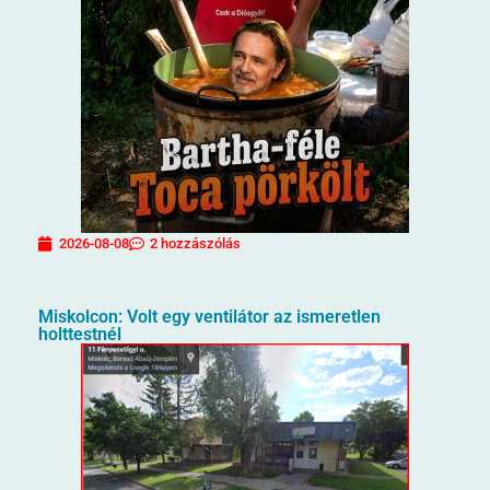
2026-08-08
2 hozzászólás
Miskolcon: Volt egy ventilátor az ismeretlen
holttestnél