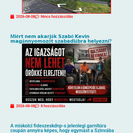
2026-08-08
Nincs hozzászólás
M𝗶é𝗿𝘁 𝗻𝗲𝗺 𝗮𝗸𝗮𝗿𝗷á𝗸 𝗦𝘇𝗮𝗯ó 𝗞𝗲𝘃𝗶𝗻
𝗺𝗮𝗴á𝗻𝗻𝘆𝗼𝗺𝗼𝘇ó𝘁 𝘀𝘇𝗮𝗯𝗮𝗱𝗹á𝗯𝗿𝗮 𝗵𝗲𝗹𝘆𝗲𝘇𝗻𝗶?
2026-08-08
8 hozzászólás
A miskolci fideszeskdnp-s jelenlegi garnitúra
csupán annyira képes, hogy egymást a Szinvába