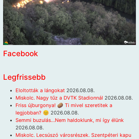
Facebook
Legfrissebb
Eloltották a lángokat
2026.08.08.
Miskolc. Nagy tűz a DVTK Stadionnál
2026.08.08.
Friss újburgonya! 🥔 Ti mivel szeretitek a
legjobban? 😊
2026.08.08.
Semmi buzulás…Nem haldoklunk, mi így élünk
2026.08.08.
Miskolc. Lecsúszó városrészek. Szentpéteri kapu