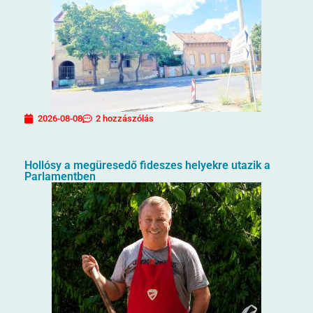
2026-08-08
2 hozzászólás
Hollósy a megüresedő fideszes helyekre utazik a
Parlamentben