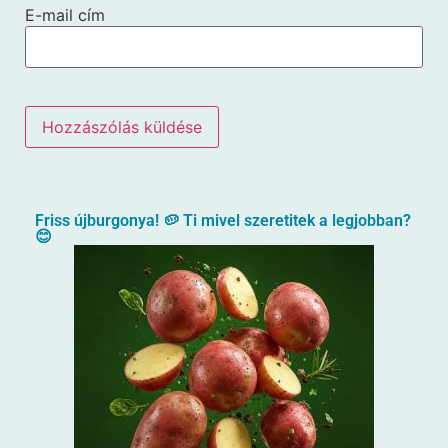
E-mail cím
Friss újburgonya! 🥔 Ti mivel szeretitek a legjobban?
😊