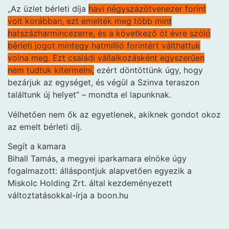
„Az üzlet bérleti díja
havi négyszázötvenezer forint
volt korábban, ezt emelték meg több mint
hatszázharminc­ezerre, és a következő öt évre szóló
bérleti jogot mintegy hatmillió forintért válthattuk
volna meg. Ezt családi vállalkozásként egyszerűen
nem tudtuk kitermelni,
ezért döntöttünk úgy, hogy
bezárjuk az egységet, és végül a Szinva teraszon
találtunk új helyet” – mondta el lapunknak.
Vélhetően nem ők az egyetlenek, akiknek gondot okoz
az emelt bérleti díj.
Segít a kamara
Bihall Tamás, a megyei iparkamara elnöke úgy
fogalmazott: álláspontjuk alapvetően egyezik a
Miskolc Holding Zrt. által kezdeményezett
változtatásokkal-írja a boon.hu