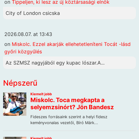
on
Tippeljen, ki lesz az új köztársasági elnök
City of London csicska
2026.08.07. at 13:43
on
Miskolc. Ezzel akarják ellehetetleníteni Tocát -lásd
győri közgyűlés
Az SZMSZ nagyjából egy kupac lószar.A...
Népszerű