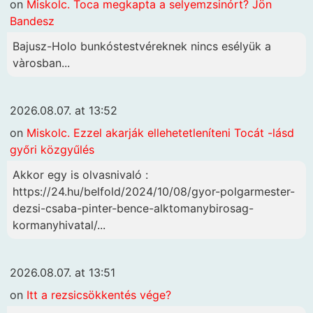
on
Miskolc. Toca megkapta a selyemzsinórt? Jön
Bandesz
Bajusz-Holo bunkóstestvéreknek nincs esélyük a
vàrosban...
2026.08.07. at 13:52
on
Miskolc. Ezzel akarják ellehetetleníteni Tocát -lásd
győri közgyűlés
Akkor egy is olvasnivaló :
https://24.hu/belfold/2024/10/08/gyor-polgarmester-
dezsi-csaba-pinter-bence-alktomanybirosag-
kormanyhivatal/...
2026.08.07. at 13:51
on
Itt a rezsicsökkentés vége?