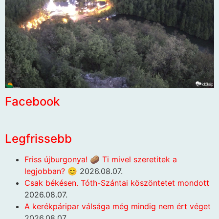
Facebook
Legfrissebb
Friss újburgonya! 🥔 Ti mivel szeretitek a
legjobban? 😊
2026.08.07.
Csak békésen. Tóth-Szántai köszöntetet mondott
2026.08.07.
A kerékpáripar válsága még mindig nem ért véget
2026.08.07.