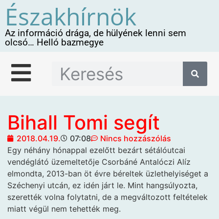
Északhírnök
Az információ drága, de hülyének lenni sem
olcsó… Helló bazmegye
Bihall Tomi segít
2018.04.19.
07:08
Nincs hozzászólás
Egy néhány hónappal
ezelőtt bezárt sétálóutcai
vendéglátó üzemeltetője Csorbáné Antalóczi Alíz
elmondta, 2013-ban öt évre béreltek üzlethelyiséget a
Széchenyi utcán, ez idén járt le. Mint hangsúlyozta,
szerették volna folytatni, de a megváltozott feltételek
miatt végül nem tehették meg.