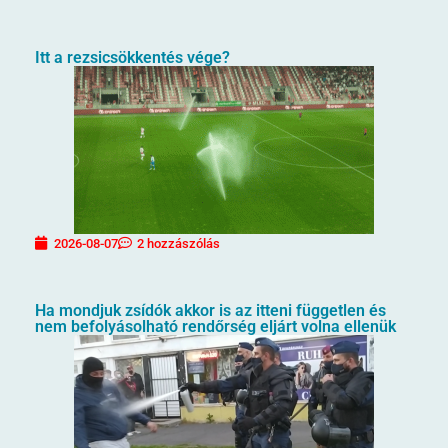
Itt a rezsicsökkentés vége?
2026-08-07
2 hozzászólás
Ha mondjuk zsídók akkor is az itteni független és
nem befolyásolható rendőrség eljárt volna ellenük