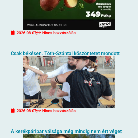
2026-08-07
Nincs hozzászólás
Csak békésen. Tóth-Szántai köszöntetet mondott
2026-08-07
Nincs hozzászólás
A kerékpáripar válsága még mindig nem ért véget