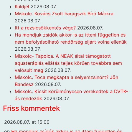
Küldjél
2026.08.07.
Miskolc. Kovács Zsolt haragszik Bíró Márkra
2026.08.07.
Itt a rezsicsökkentés vége?
2026.08.07.
Ha mondjuk zsídók akkor is az itteni független és
nem befolyásolható rendőrség eljárt volna ellenük
2026.08.07.
Miskolc- Tapolca. A NEAK által támogatott
aquaterápiás ellátás teljes körűen továbbra sem
valósult meg
2026.08.07.
Miskolc. Toca megkapta a selyemzsinórt? Jön
Bandesz
2026.08.07.
Miskolc. Kicsit körülményesen verekedtek a DVTK-
ás rendezők
2026.08.07.
Friss kommentek
2026.08.07. at 15:00
on
Ha mondjuk zsídók akkor is az itteni független és