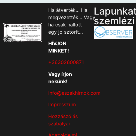
Lapunka
Ha átverték… Ha
megvezették… Vagy
szemlézi
ha csak hallott
egy jó sztorit…
HÍVJON
MINKET!
+36302600871
Vagy írjon
nekünk!
info@eszakhirnok.com
Impresszum
Hozzászólás
szabályai
Adatvédelmi