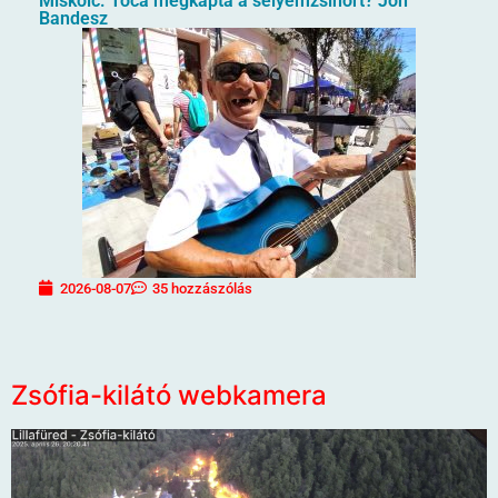
Miskolc. Toca megkapta a selyemzsinórt? Jön
Bandesz
2026-08-07
35 hozzászólás
Zsófia-kilátó webkamera