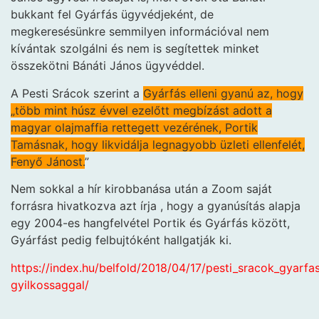
bukkant fel Gyárfás ügyvédjeként, de
megkeresésünkre semmilyen információval nem
kívántak szolgálni és nem is segítettek minket
összekötni Bánáti János ügyvéddel.
A Pesti Srácok szerint a
Gyárfás elleni gyanú az, hogy
„több mint húsz évvel ezelőtt megbízást adott a
magyar olajmaffia rettegett vezérének, Portik
Tamásnak, hogy likvidálja legnagyobb üzleti ellenfelét,
Fenyő Jánost.
”
Nem sokkal a hír kirobbanása után a Zoom saját
forrásra hivatkozva azt írja , hogy a gyanúsítás alapja
egy 2004-es hangfelvétel Portik és Gyárfás között,
Gyárfást pedig felbujtóként hallgatják ki.
https://index.hu/belfold/2018/04/17/pesti_sracok_gyarfa
gyilkossaggal/