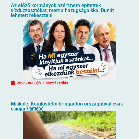
Az előző kormányok azért nem építettek
vízduzzasztókat, mert a hazugságaikkal Dunát
lehetett rekeszteni
2026-08-08
1 hozzászólás
Miskolc. Komlóstetői bringaúton országútival csak
csínján! ☠️☠️☠️