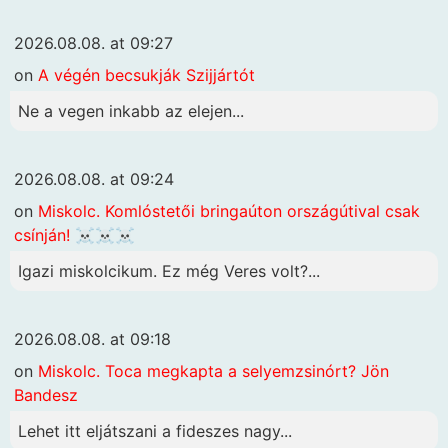
2026.08.08. at 09:27
on
A végén becsukják Szijjártót
Ne a vegen inkabb az elejen...
2026.08.08. at 09:24
on
Miskolc. Komlóstetői bringaúton országútival csak
csínján! ☠️☠️☠️
Igazi miskolcikum. Ez még Veres volt?...
2026.08.08. at 09:18
on
Miskolc. Toca megkapta a selyemzsinórt? Jön
Bandesz
Lehet itt eljátszani a fideszes nagy...