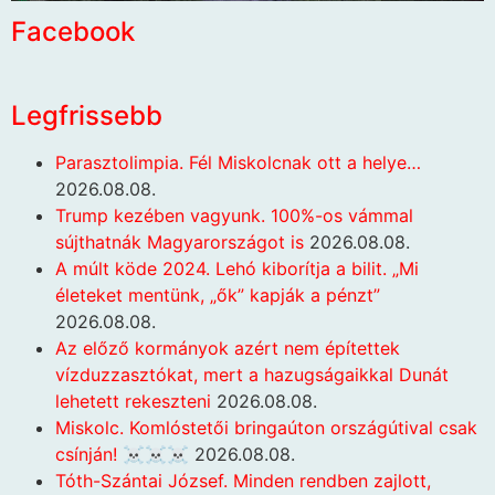
Facebook
Legfrissebb
Parasztolimpia. Fél Miskolcnak ott a helye…
2026.08.08.
Trump kezében vagyunk. 100%-os vámmal
sújthatnák Magyarországot is
2026.08.08.
A múlt köde 2024. Lehó kiborítja a bilit. „Mi
életeket mentünk, „ők” kapják a pénzt”
2026.08.08.
Az előző kormányok azért nem építettek
vízduzzasztókat, mert a hazugságaikkal Dunát
lehetett rekeszteni
2026.08.08.
Miskolc. Komlóstetői bringaúton országútival csak
csínján! ☠️☠️☠️
2026.08.08.
Tóth-Szántai József. Minden rendben zajlott,