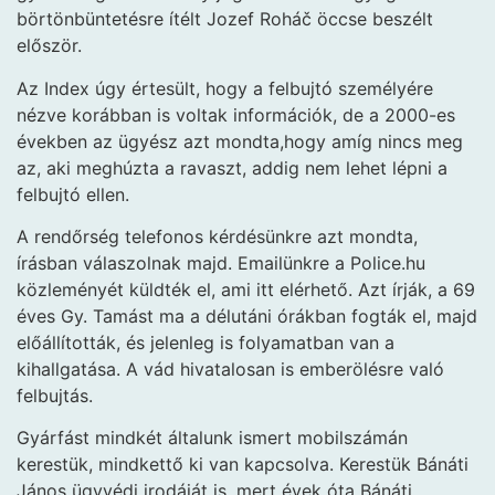
börtönbüntetésre ítélt Jozef Roháč öccse beszélt
először.
Az Index úgy értesült, hogy a felbujtó személyére
nézve korábban is voltak információk, de a 2000-es
években az ügyész azt mondta,hogy amíg nincs meg
az, aki meghúzta a ravaszt, addig nem lehet lépni a
felbujtó ellen.
A rendőrség telefonos kérdésünkre azt mondta,
írásban válaszolnak majd. Emailünkre a Police.hu
közleményét küldték el, ami itt elérhető. Azt írják, a 69
éves Gy. Tamást ma a délutáni órákban fogták el, majd
előállították, és jelenleg is folyamatban van a
kihallgatása. A vád hivatalosan is emberölésre való
felbujtás.
Gyárfást mindkét általunk ismert mobilszámán
kerestük, mindkettő ki van kapcsolva. Kerestük Bánáti
János ügyvédi irodáját is, mert évek óta Bánáti