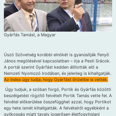
Gyárfás Tamást, a Magyar
Úszó Szövetség korábbi elnökét is gyanúsítják Fenyő
János megölésével kapcsolatban – írja a Pesti Srácok.
A portál szerint Gyárfást kedden állították elő a
Nemzeti Nyomozó Irodában, és jelenleg is kihallgatják.
Az Index úgy tudja, hogy Gyárfást őrizetbe is vették.
Úgy tudjuk, a szóban forgó, Portik és Gyárfás közötti
beszélgetést rögzítő felvételt Portik Tamás vette fel. A
felvétel előkerülése összefügghet azzal, hogy Portikot
egy hete ismét kihallgatták. A felvételről egyébként a
gyilkosság miatt tavaly jogerősen életfogytiglani