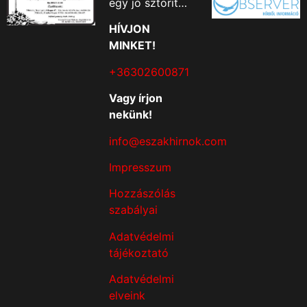
egy jó sztorit…
HÍVJON
MINKET!
+36302600871
Vagy írjon
nekünk!
info@eszakhirnok.com
Impresszum
Hozzászólás
szabályai
Adatvédelmi
tájékoztató
Adatvédelmi
elveink