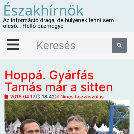
Északhírnök
Az információ drága, de hülyének lenni sem
olcsó… Helló bazmegye
Hoppá. Gyárfás
Tamás már a sitten
2018.04.17.
18:42
Nincs hozzászólás