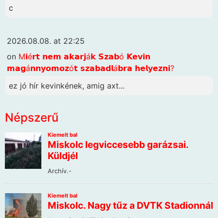
c
2026.08.08. at 22:25
on
M𝗶é𝗿𝘁 𝗻𝗲𝗺 𝗮𝗸𝗮𝗿𝗷á𝗸 𝗦𝘇𝗮𝗯ó 𝗞𝗲𝘃𝗶𝗻
𝗺𝗮𝗴á𝗻𝗻𝘆𝗼𝗺𝗼𝘇ó𝘁 𝘀𝘇𝗮𝗯𝗮𝗱𝗹á𝗯𝗿𝗮 𝗵𝗲𝗹𝘆𝗲𝘇𝗻𝗶?
ez jó hír kevinkének, amig axt...
Népszerű