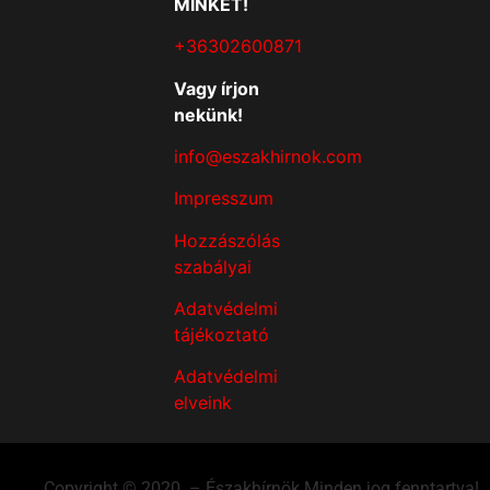
MINKET!
+36302600871
Vagy írjon
nekünk!
info@eszakhirnok.com
Impresszum
Hozzászólás
szabályai
Adatvédelmi
tájékoztató
Adatvédelmi
elveink
Copyright © 2020. – Északhírnök Minden jog fenntartva!