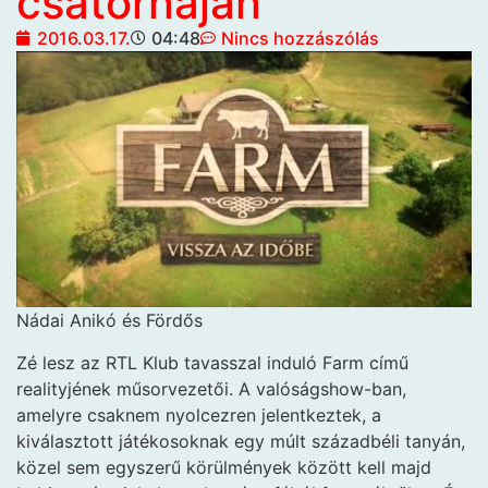
csatornáján
2016.03.17.
04:48
Nincs hozzászólás
Nádai Anikó és Fördős
Zé lesz az RTL Klub tavasszal induló Farm című
realityjének műsorvezetői. A valóságshow-ban,
amelyre csaknem nyolcezren jelentkeztek, a
kiválasztott játékosoknak egy múlt századbéli tanyán,
közel sem egyszerű körülmények között kell majd