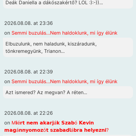
Deák Daniella a dákószakértő? LOL :):-))...
2026.08.08. at 23:36
on
Semmi buzulás…Nem haldoklunk, mi így élünk
Elbuzulunk, nem haladunk, kiszáradunk,
tönkremegyünk, Trianon...
2026.08.08. at 22:39
on
Semmi buzulás…Nem haldoklunk, mi így élünk
Azt ismered? Az megvan? A réten...
2026.08.08. at 22:26
on
M𝗶é𝗿𝘁 𝗻𝗲𝗺 𝗮𝗸𝗮𝗿𝗷á𝗸 𝗦𝘇𝗮𝗯ó 𝗞𝗲𝘃𝗶𝗻
𝗺𝗮𝗴á𝗻𝗻𝘆𝗼𝗺𝗼𝘇ó𝘁 𝘀𝘇𝗮𝗯𝗮𝗱𝗹á𝗯𝗿𝗮 𝗵𝗲𝗹𝘆𝗲𝘇𝗻𝗶?