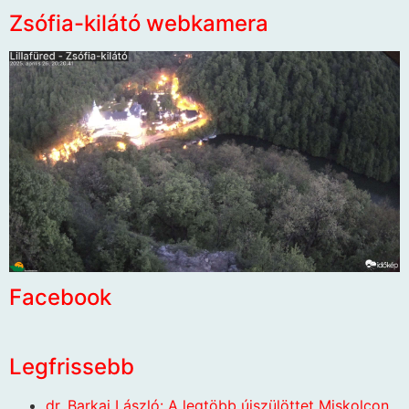
Zsófia-kilátó webkamera
Facebook
Legfrissebb
dr. Barkai László: A legtöbb újszülöttet Miskolcon