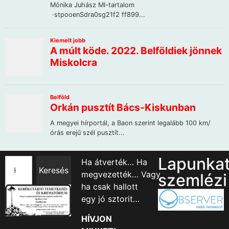
Lapunka
Ha átverték… Ha
Keresés
megvezették… Vagy
szemlézi
ha csak hallott
egy jó sztorit…
HÍVJON