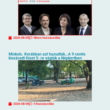
2026-08-09
Nincs hozzászólás
Miskolc. Korábban azt hazudták…A 9 centis
kiszáradt füvet 5- re vágták a Népkertben
2026-08-09
5 hozzászólás