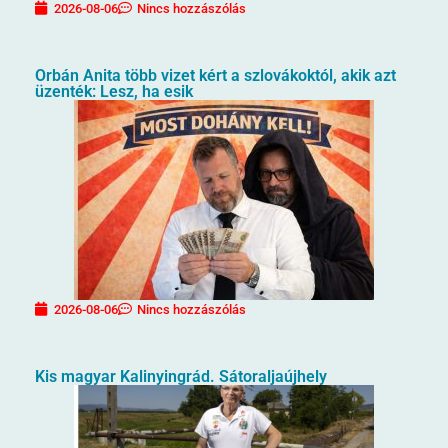
2026-08-06
Nincs hozzászólás
Orbán Anita több vizet kért a szlovákoktól, akik azt
üzenték: Lesz, ha esik
2026-08-06
Nincs hozzászólás
Kis magyar Kalinyingrád. Sátoraljaújhely