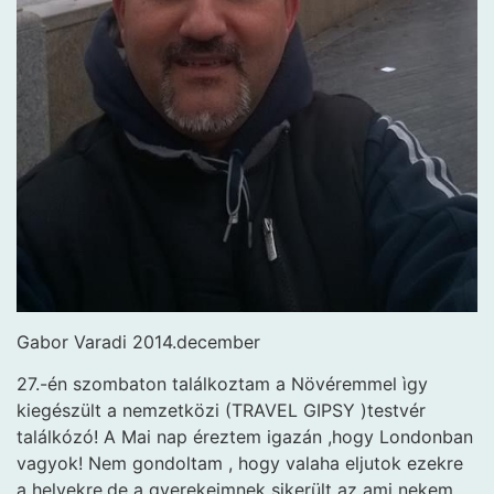
Gabor Varadi 2014.december
27.-én szombaton találkoztam a Növéremmel ìgy
kiegészült a nemzetközi (TRAVEL GIPSY )testvér
találkózó! A Mai nap éreztem igazán ,hogy Londonban
vagyok! Nem gondoltam , hogy valaha eljutok ezekre
a helyekre,de a gyerekeimnek sikerült az ami nekem