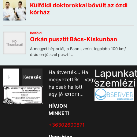
Lapunka
Ha átverték… Ha
Keresés
megvezették… Vagy
szemlézi
ha csak hallott
egy jó sztorit…
HÍVJON
MINKET!
+36302600871
Vagy írjon