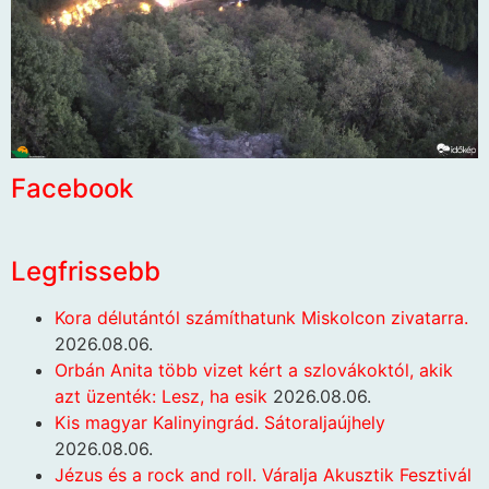
Facebook
Legfrissebb
Kora délutántól számíthatunk Miskolcon zivatarra.
2026.08.06.
Orbán Anita több vizet kért a szlovákoktól, akik
azt üzenték: Lesz, ha esik
2026.08.06.
Kis magyar Kalinyingrád. Sátoraljaújhely
2026.08.06.
Jézus és a rock and roll. Váralja Akusztik Fesztivál