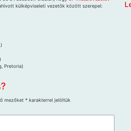
L
zahívott külképviseleti vezetők között szerepel:
)
)
)
, Pretoria)
s?
ző mezőket
*
karakterrel jelöltük