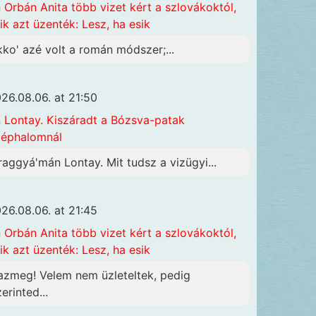
n
Orbán Anita több vizet kért a szlovákoktól,
ik azt üzenték: Lesz, ha esik
kko' azé volt a román módszer;...
26.08.06. at 21:50
n
Lontay. Kiszáradt a Bózsva-patak
éphalomnál
raggyá'mán Lontay. Mit tudsz a vizügyi...
26.08.06. at 21:45
n
Orbán Anita több vizet kért a szlovákoktól,
ik azt üzenték: Lesz, ha esik
azmeg! Velem nem üzleteltek, pedig
erinted...