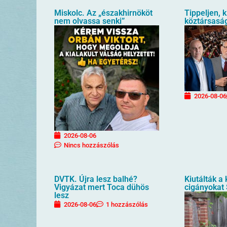
Miskolc. Az „északhirnököt
Tippeljen, k
nem olvassa senki”
köztársaság
2026-08-06
2026-08-06
Nincs hozzászólás
DVTK. Újra lesz balhé?
Kiutálták a
Vigyázat mert Toca dühös
cigányokat
lesz
2026-08-06
1 hozzászólás