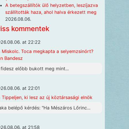
A betegszállítók ülő helyzetben, leszíjazva
szállították haza, ahol halva érkezett meg
2026.08.06.
riss kommentek
26.08.06. at 22:22
n
Miskolc. Toca megkapta a selyemzsinórt?
n Bandesz
 fidesz előbb bukott meg mint...
26.08.06. at 22:01
n
Tippeljen, ki lesz az új köztársasági elnök
aka belépő kérdés: "Ha Mészáros Lőrinc...
26.08.06. at 21:58