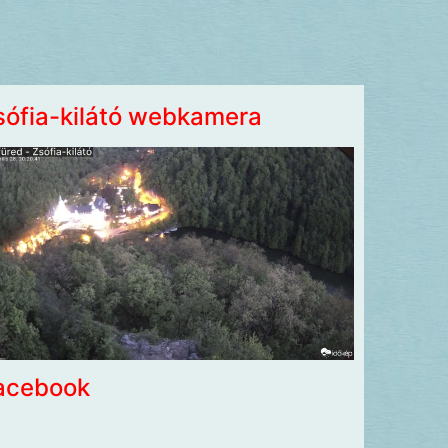
sófia-kilátó webkamera
acebook