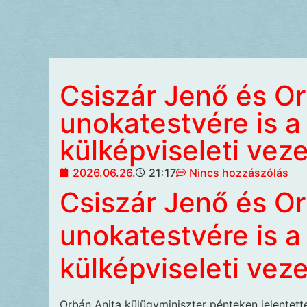
Csiszár Jenő és Or
unokatestvére is a
külképviseleti vez
2026.06.26.
21:17
Nincs hozzászólás
Csiszár Jenő és Or
unokatestvére is a
külképviseleti vez
Orbán Anita külügyminiszter pénteken jelentet