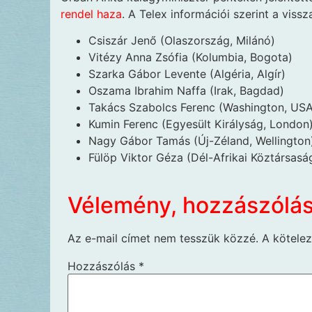
rendel haza
. A Telex információi szerint a viss
Csiszár Jenő (Olaszország, Milánó)
Vitézy Anna Zsófia (Kolumbia, Bogota)
Szarka Gábor Levente (Algéria, Algír)
Oszama Ibrahim Naffa (Irak, Bagdad)
Takács Szabolcs Ferenc (Washington, USA
Kumin Ferenc (Egyesült Királyság, London
Nagy Gábor Tamás (Új-Zéland, Wellington
Fülöp Viktor Géza (Dél-Afrikai Köztársaság
Vélemény, hozzászólá
Az e-mail címet nem tesszük közzé.
A kötele
Hozzászólás
*