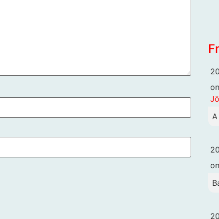
F
20
o
Jö
A
20
o
B
20