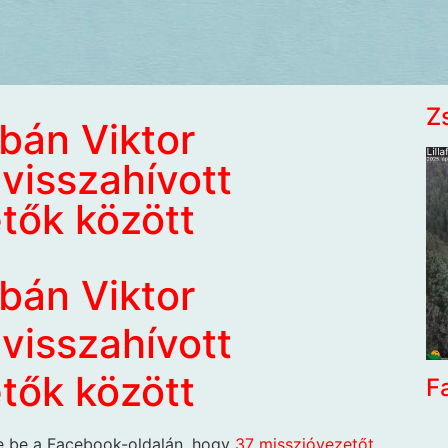
Z
bán Viktor
 visszahívott
etők között
bán Viktor
 visszahívott
etők között
F
te be a Facebook-oldalán, hogy
37 misszióvezetőt