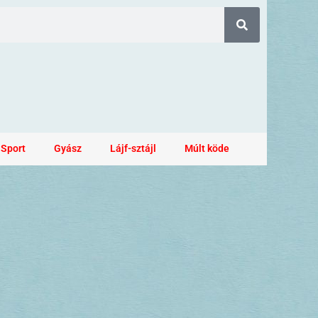
Sport
Gyász
Lájf-sztájl
Múlt köde