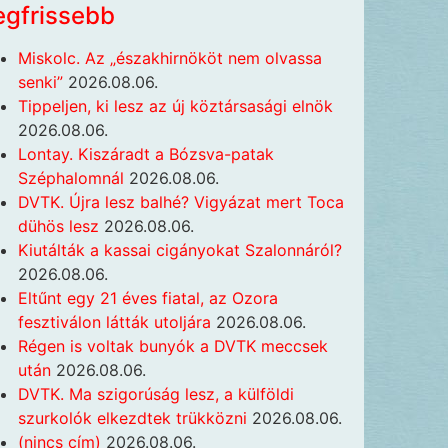
egfrissebb
Miskolc. Az „északhirnököt nem olvassa
senki”
2026.08.06.
Tippeljen, ki lesz az új köztársasági elnök
2026.08.06.
Lontay. Kiszáradt a Bózsva-patak
Széphalomnál
2026.08.06.
DVTK. Újra lesz balhé? Vigyázat mert Toca
dühös lesz
2026.08.06.
Kiutálták a kassai cigányokat Szalonnáról?
2026.08.06.
Eltűnt egy 21 éves fiatal, az Ozora
fesztiválon látták utoljára
2026.08.06.
Régen is voltak bunyók a DVTK meccsek
után
2026.08.06.
DVTK. Ma szigorúság lesz, a külföldi
szurkolók elkezdtek trükközni
2026.08.06.
(nincs cím)
2026.08.06.