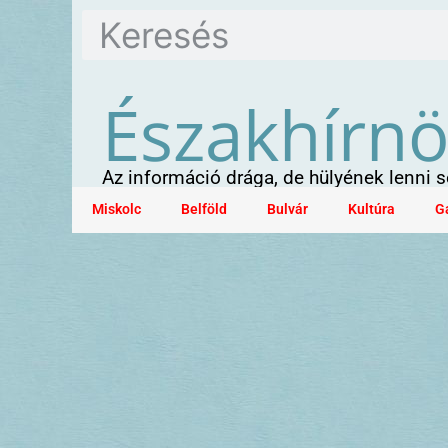
Északhírn
Az információ drága, de hülyének lenni
Miskolc
Belföld
Bulvár
Kultúra
G