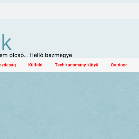
ök
 sem olcsó… Helló bazmegye
azdaság
Külföld
Tech-tudomány-kütyü
Outdoor