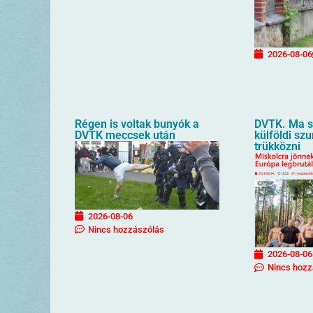
2026-08-06
Régen is voltak bunyók a
DVTK. Ma sz
DVTK meccsek után
külföldi sz
trükközni
2026-08-06
Nincs hozzászólás
2026-08-06
Nincs hozz