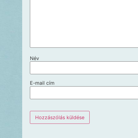
Név
E-mail cím