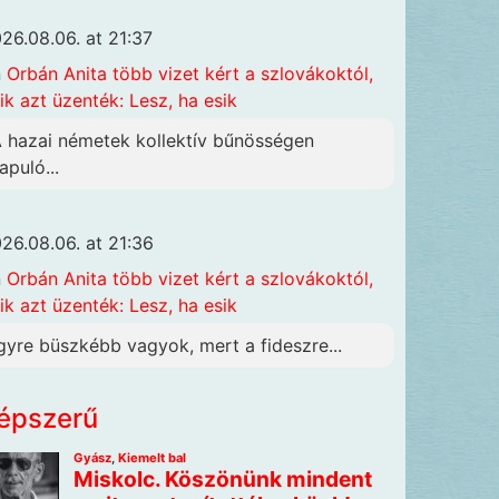
26.08.06. at 21:37
n
Orbán Anita több vizet kért a szlovákoktól,
ik azt üzenték: Lesz, ha esik
A hazai németek kollektív bűnösségen
apuló...
26.08.06. at 21:36
n
Orbán Anita több vizet kért a szlovákoktól,
ik azt üzenték: Lesz, ha esik
gyre büszkébb vagyok, mert a fideszre...
épszerű