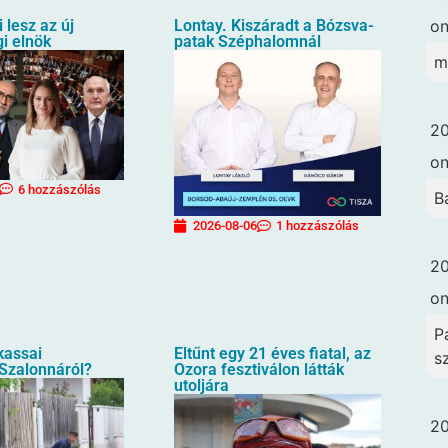
o
i lesz az új
Lontay. Kiszáradt a Bózsva-
i elnök
patak Széphalomnál
m
20
o
6 hozzászólás
B
2026-08-06
1 hozzászólás
20
o
Pa
 kassai
Eltűnt egy 21 éves fiatal, az
s
 Szalonnáról?
Ozora fesztiválon látták
utoljára
20