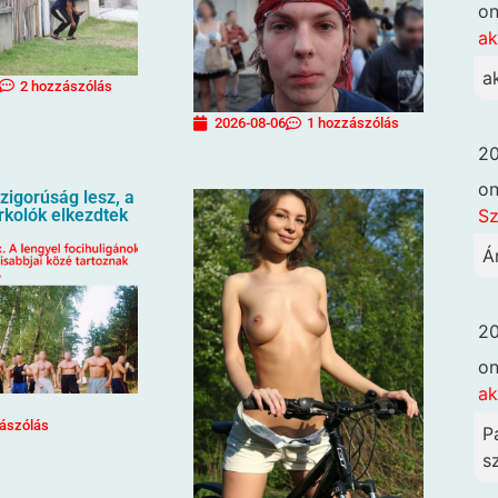
o
ak
a
2 hozzászólás
2026-08-06
1 hozzászólás
20
o
igorúság lesz, a
Sz
urkolók elkezdtek
Á
20
o
ak
ászólás
P
sz