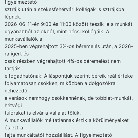
figyelmeztető
sztrájk után a székesfehérvári kollégák is sztrájkba
lépnek.
2026-06-11-én 9:00 és 11:00 között teszik le a munkát
ugyanabból az okból, mint pécsi kollégáik. A
munkavállalók a
2025-ben végrehajtott 3%-os béremelés után, a 2026-
ra ígért és
csak részben végrehajtott 4%-os béremelést nem
tartják
elfogadhatónak. Álláspontjuk szerint béreik reál értéke
folyamatosan csökken, miközben a dolgozókra
nehezedő
elvárások nemhogy csökkennének, de többlet-munkát,
hétvégi
túlórákat is elvár a vállalat tőlük.
A munkavállalók méltatlannak érzik a körülményeiket
és ezt a
fajta munkáltatói hozzáállást. A figyelmeztető