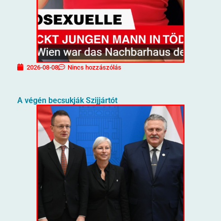
2026-08-08
Nincs hozzászólás
A végén becsukják Szijjártót