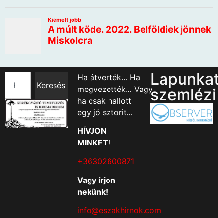
Lapunka
Ha átverték… Ha
Keresés
megvezették… Vagy
szemlézi
ha csak hallott
egy jó sztorit…
HÍVJON
MINKET!
+36302600871
Vagy írjon
nekünk!
info@eszakhirnok.com