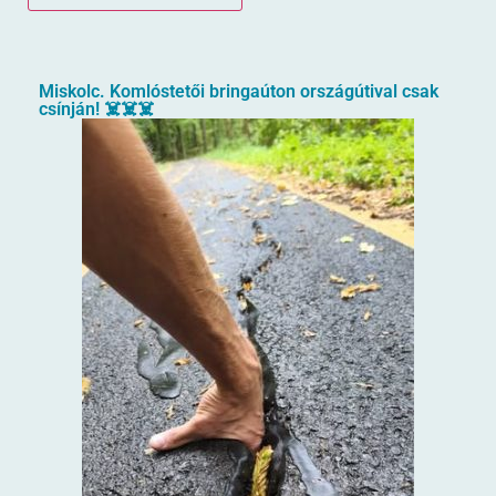
Miskolc. Komlóstetői bringaúton országútival csak
csínján! ☠️☠️☠️