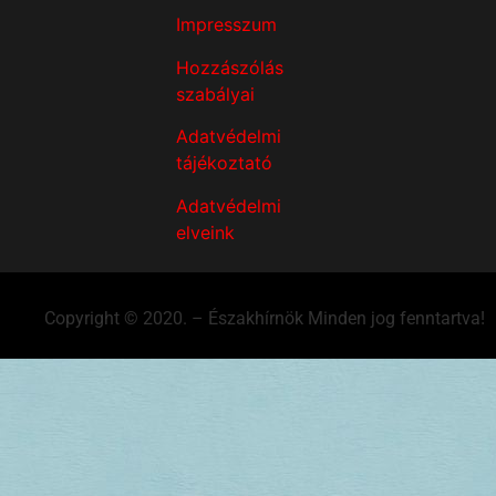
Impresszum
Hozzászólás
szabályai
Adatvédelmi
tájékoztató
Adatvédelmi
elveink
Copyright © 2020. – Északhírnök Minden jog fenntartva!