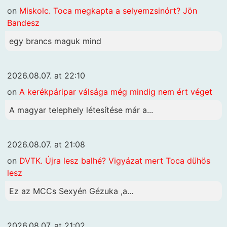
on
Miskolc. Toca megkapta a selyemzsinórt? Jön
Bandesz
egy brancs maguk mind
2026.08.07. at 22:10
on
A kerékpáripar válsága még mindig nem ért véget
A magyar telephely létesítése már a...
2026.08.07. at 21:08
on
DVTK. Újra lesz balhé? Vigyázat mert Toca dühös
lesz
Ez az MCCs Sexyén Gézuka ,a...
2026.08.07. at 21:02