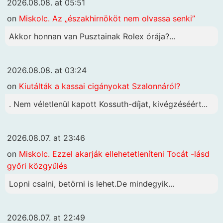
2026.08.08. at 05:51
on
Miskolc. Az „északhirnököt nem olvassa senki”
Akkor honnan van Pusztainak Rolex órája?...
2026.08.08. at 03:24
on
Kiutálták a kassai cigányokat Szalonnáról?
. Nem véletlenül kapott Kossuth-díjat, kivégzéséért...
2026.08.07. at 23:46
on
Miskolc. Ezzel akarják ellehetetleníteni Tocát -lásd
győri közgyűlés
Lopni csalni, betörni is lehet.De mindegyik...
2026.08.07. at 22:49