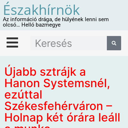
Északhírnök
Az információ drága, de hülyének lenni sem
olcsó… Helló bazmegye
Újabb sztrájk a
Hanon Systemsnél,
ezúttal
Székesfehérváron –
Holnap két órára leáll