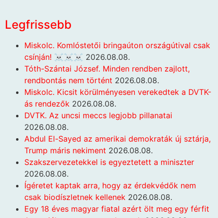
Legfrissebb
Miskolc. Komlóstetői bringaúton országútival csak
csínján! ☠️☠️☠️
2026.08.08.
Tóth-Szántai József. Minden rendben zajlott,
rendbontás nem történt
2026.08.08.
Miskolc. Kicsit körülményesen verekedtek a DVTK-
ás rendezők
2026.08.08.
DVTK. Az uncsi meccs legjobb pillanatai
2026.08.08.
Abdul El-Sayed az amerikai demokraták új sztárja,
Trump máris nekiment
2026.08.08.
Szakszervezetekkel is egyeztetett a miniszter
2026.08.08.
Ígéretet kaptak arra, hogy az érdekvédők nem
csak biodíszletnek kellenek
2026.08.08.
Egy 18 éves magyar fiatal azért ölt meg egy férfit