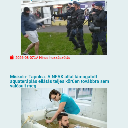
2026-08-07
Nincs hozzászólás
Miskolc- Tapolca. A NEAK által támogatott
aquaterápiás ellátás teljes körűen továbbra sem
valósult meg