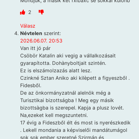
Mondjuk, a másik két rxibaxc se sokkal különb
2
Válasz
Névtelen
szerint:
2026.06.07. 20:53
Van itt jó pár
Csöbör Katalin aki vegig a vállalkozásait
gyarapította. Dohànyboltjait szintén.
Ez is elszámolzazás alatt lesz.
Czinkné Sztan Aniko aki kilèpett a figyeszből .
Fidesből.
De az önkormányzatnál alelnök még a
Turisztikai bizottságba ! Meg egy másik
bizottsàgba is szerepel. Kapja a plusz lovét.
Na,ezeket kell megszuntetni.
17 évig a Fideszből élt és most is nyerészkedik
. Lekell mondania a képviselői mandátumágol
sok sok ember szeretné Szirmán és