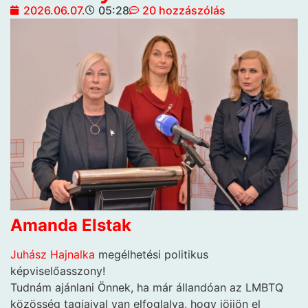
2026.06.07.
05:28
20 hozzászólás
Amanda Elstak
Juhász Hajnalka
megélhetési politikus
képviselőasszony!
Tudnám ajánlani Önnek, ha már állandóan az LMBTQ
közösség tagjaival van elfoglalva, hogy jöjjön el