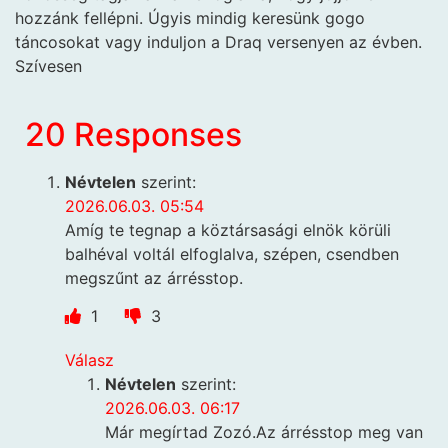
hozzánk fellépni. Úgyis mindig keresünk gogo
táncosokat vagy induljon a Draq versenyen az évben.
Szívesen
20 Responses
Névtelen
szerint:
2026.06.03. 05:54
Amíg te tegnap a köztársasági elnök körüli
balhéval voltál elfoglalva, szépen, csendben
megszűnt az árrésstop.
1
3
Válasz
Névtelen
szerint:
2026.06.03. 06:17
Már megírtad Zozó.Az árrésstop meg van