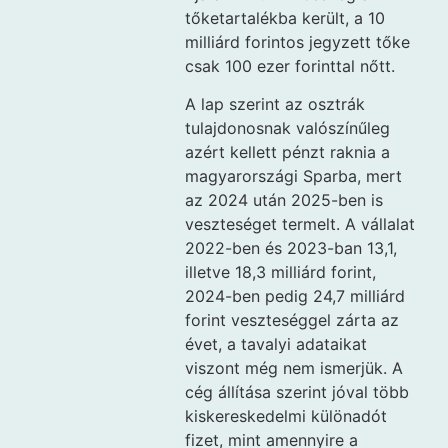
tőketartalékba került, a 10
milliárd forintos jegyzett tőke
csak 100 ezer forinttal nőtt.
A lap szerint az osztrák
tulajdonosnak valószínűleg
azért kellett pénzt raknia a
magyarországi Sparba, mert
az 2024 után 2025-ben is
veszteséget termelt. A vállalat
2022-ben és 2023-ban 13,1,
illetve 18,3 milliárd forint,
2024-ben pedig 24,7 milliárd
forint veszteséggel zárta az
évet, a tavalyi adataikat
viszont még nem ismerjük. A
cég állítása szerint jóval több
kiskereskedelmi különadót
fizet, mint amennyire a