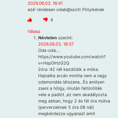
2026.06.03. 16:41
azé’ rendesen odab@szott Pötyikének
4
Válasz
Névtelen
szerint:
2026.06.03. 18:37
Oda-oda…
https://www.youtube.com/watch?
v=HspOlrlzG2Q
2óra :42 nél kezdődik a móka.
Hajnalka arcán mintha nem a nagy
odamondás látszana…És amilyen
zseni a hölgy, miután feltörölték
vele a padlót ,ez nem akadályozta
meg abban, hogy 2 és fél óra múlva
(perverzeknek 5 óra 08 nál)
megkérdezze ugyanazt amit