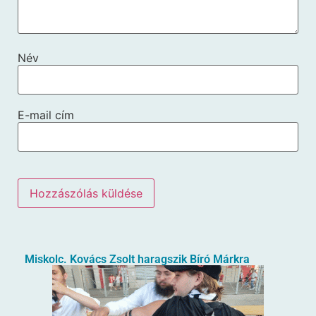
Név
E-mail cím
Miskolc. Kovács Zsolt haragszik Bíró Márkra