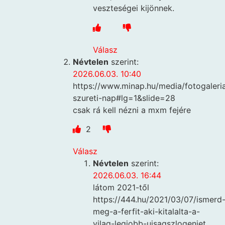
veszteségei kijönnek.
Válasz
Névtelen
szerint:
2026.06.03. 10:40
https://www.minap.hu/media/fotogaleri
szureti-nap#lg=1&slide=28
csak rá kell nézni a mxm fejére
2
Válasz
Névtelen
szerint:
2026.06.03. 16:44
látom 2021-től
https://444.hu/2021/03/07/ismerd
meg-a-ferfit-aki-kitalalta-a-
vilag-legjobb-ujsagszlogenjet