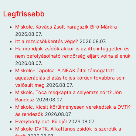
Legfrissebb
Miskolc. Kovács Zsolt haragszik Bíró Márkra
2026.08.07.
Itt a rezsicsökkentés vége?
2026.08.07.
Ha mondjuk zsídók akkor is az itteni független és
nem befolyásolható rendőrség eljárt volna ellenük
2026.08.07.
Miskolc- Tapolca. A NEAK által támogatott
aquaterápiás ellátás teljes körűen továbbra sem
valósult meg
2026.08.07.
Miskolc. Toca megkapta a selyemzsinórt? Jön
Bandesz
2026.08.07.
Miskolc. Kicsit körülményesen verekedtek a DVTK-
ás rendezők
2026.08.07.
Everybody out. Küldjél
2026.08.07.
Miskolc-DVTK. A kaftános zsidók is szeretik a
focit
2026.08.07.