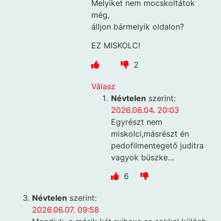
Melyiket nem mocskoltátok
még,
álljon bármelyik oldalon?
EZ MISKOLC!
2
Válasz
Névtelen
szerint:
2026.06.04. 20:03
Egyrészt nem
miskolci,másrészt én
pedofilmentegető juditra
vagyok büszke…
6
Névtelen
szerint:
2026.06.07. 09:58