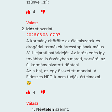
szünve…:):):
4
Válasz
idézet
szerint:
2026.06.03. 07:07
A kormány eltörölte az élelmiszerek és
drogériai termékek árrésstopjának május
31-i lejárati határidejét. Az intézkedés így
továbbra is érvényben marad, sorsáról az
új kormány hivatott dönteni
Az a baj, ez egy összetett mondat. A
Fideszes NPC-k nem tudják értelmezni.
🤣
4
Válasz
Névtelen
szerint: