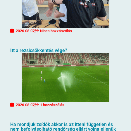
2026-08-07
Nincs hozzászólás
Itt a rezsicsökkentés vége?
2026-08-07
1 hozzászólás
Ha mondjuk zsídók akkor is az itteni független és
nem befolyásolható rendőrség eljárt volna ellenük