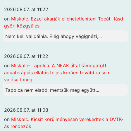
2026.08.07. at 11:22
on
Miskolc. Ezzel akarják ellehetetleníteni Tocát -lásd
győri közgyűlés
Nem kell validálnia. Elég ahogy végignézi,...
2026.08.07. at 11:22
on
Miskolc- Tapolca. A NEAK által támogatott
aquaterápiás ellátás teljes körűen továbbra sem
valósult meg
Tapolca nem eladó, mentsük meg együtt...
2026.08.07. at 11:08
on
Miskolc. Kicsit körülményesen verekedtek a DVTK-
ás rendezők