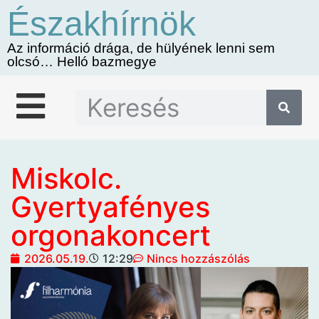
Északhírnök
Az információ drága, de hülyének lenni sem
olcsó… Helló bazmegye
Miskolc.
Gyertyafényes
orgonakoncert
2026.05.19.
12:29
Nincs hozzászólás