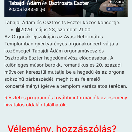
Tabajdi Ádám és Osztrosits Eszter közös koncertje.
2026. május 23, szombat 21:00
Az Orgonák éjszakáján az Avasi Református
Templomban gyertyafényes orgonakoncert várja a
közönséget Tabajdi Ádám orgonaművész és
Osztrosits Eszter hegedűművész előadásában. A
különleges műsor barokk, romantikus és 20. századi
műveken keresztül mutatja be a hegedű és az orgona
sokszínű párbeszédét, meghitt és felemelő
koncertélményt ígérve a templom varázslatos terében.
Részletes program és további információk az esemény
hivatalos oldalán találhatók.
Vélemény, hozzászólás?