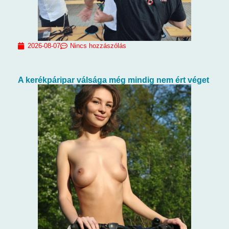
2026-08-07
Nincs hozzászólás
A kerékpáripar válsága még mindig nem ért véget