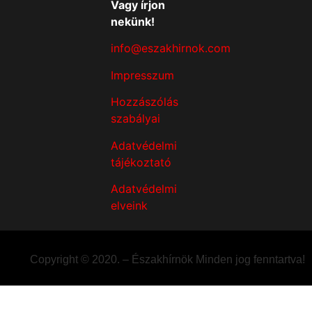
Vagy írjon
nekünk!
info@eszakhirnok.com
Impresszum
Hozzászólás
szabályai
Adatvédelmi
tájékoztató
Adatvédelmi
elveink
Copyright © 2020. – Északhírnök Minden jog fenntartva!