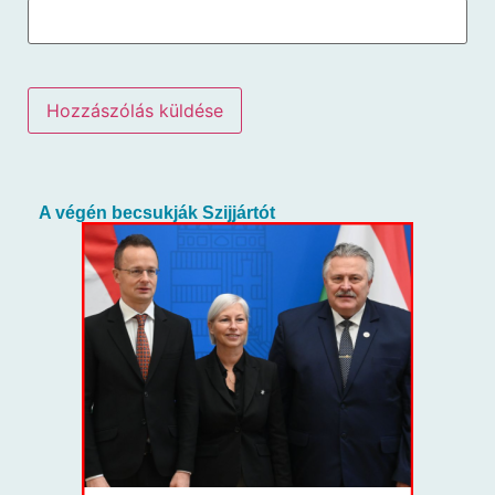
A végén becsukják Szijjártót