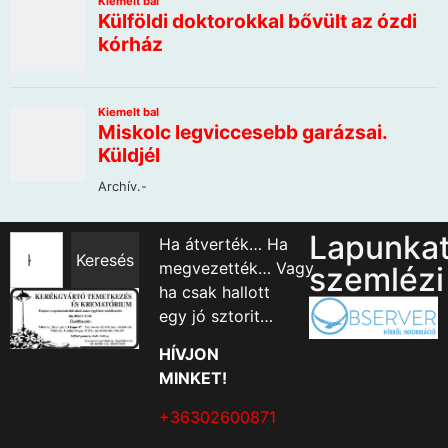
Lapunka
Ha átverték… Ha
Keresés
megvezették… Vagy
szemlézi
ha csak hallott
egy jó sztorit…
HÍVJON
MINKET!
+36302600871