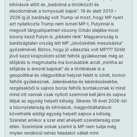
kihívások előtt és „bedobná a törölközőt és
elsodornának a tornyosuló bajok”. 16 év alatt 2010 –
2026 ig jó barátság volt Trump-al most, hogy MP nyert
azt nyilatkozta Trump nem ismeri MP-t, Putyinnal is
megvolt tárgyalópartneri viszony Orbán idejébe most
bizony kezd Putyin is „pikkelni ránk” Magyarország is
barátságtalan ország lett MP „üdvöskétek messisáska”
győzelmével. Biztos, hogy jó választás volt MP??? Sötét
jövő kezd kirajzolódni sötét felhők gyülekeznek még az
időjárás is megmutatta ma borúsabbik arcát „mintha az
időjárás is érezné bajokat” és a történések is a
geopolitikai és világpolitikai helyzet felett is sötét, komor
felhők gyülekeznek. Jelenésekbe és lekérdezésekbe,
rezgésekből is sajnos borús felhők bontakoznak ki mind
mind ott vannak csak nyitott szemmel kell járni és sajnos
látjuk az egység helyett kétség. Sikeres 16 évet 2026-tól
a bizonytalanság és kihívások, megpróbáltatások
követhetik eddigi egység helyett sajnos a kétség.
Szeretet amikor a szer etet ahelyett szeretlenség szer
etlen. Szerintünk sokak szerint is MP nem tudja még
miylen rendkívül nehéz feladatot vállalt mint