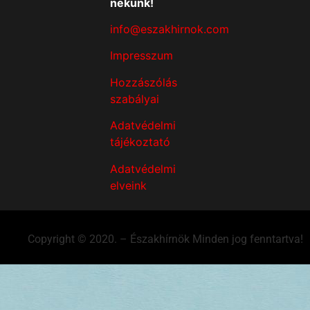
nekünk!
info@eszakhirnok.com
Impresszum
Hozzászólás
szabályai
Adatvédelmi
tájékoztató
Adatvédelmi
elveink
Copyright © 2020. – Északhírnök Minden jog fenntartva!