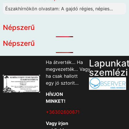
Északhírnökön olvastam: A gajdó régies, népies...
Népszerű
Népszerű
Lapunka
Ha átverték… Ha
megvezették… Vagy
szemlézi
ha csak hallott
egy jó sztorit…
HÍVJON
MINKET!
+36302600871
Vagy írjon