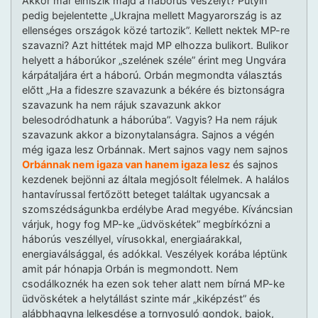
Akkor már elhiszik majd a háborús veszélyt? Putyin
pedig bejelentette „Ukrajna mellett Magyarország is az
ellenséges országok közé tartozik”. Kellett nektek MP-re
szavazni? Azt hittétek majd MP elhozza bulikort. Bulikor
helyett a háborúkor „szelének széle” érint meg Ungvára
kárpátaljára ért a háború. Orbán megmondta választás
előtt „Ha a fideszre szavazunk a békére és biztonságra
szavazunk ha nem rájuk szavazunk akkor
belesodródhatunk a háborúba”. Vagyis? Ha nem rájuk
szavazunk akkor a bizonytalanságra. Sajnos a végén
még igaza lesz Orbánnak. Mert sajnos vagy nem sajnos
Orbánnak nem igaza van hanem igaza lesz
és sajnos
kezdenek bejönni az általa megjósolt félelmek. A halálos
hantavírussal fertőzött beteget találtak ugyancsak a
szomszédságunkba erdélybe Arad megyébe. Kíváncsian
várjuk, hogy fog MP-ke „üdvöskétek” megbírkózni a
háborús veszéllyel, vírusokkal, energiaárakkal,
energiaválsággal, és adókkal. Veszélyek korába léptünk
amit pár hónapja Orbán is megmondott. Nem
csodálkoznék ha ezen sok teher alatt nem bírná MP-ke
üdvöskétek a helytállást szinte már „kiképzést” és
alábbhagyna lelkesdése a tornyosuló gondok, bajok,