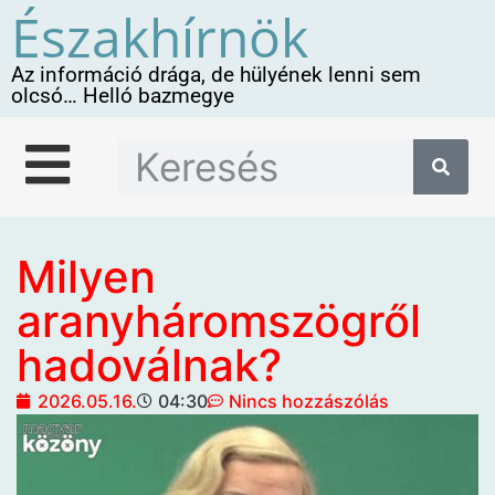
Északhírnök
Az információ drága, de hülyének lenni sem
olcsó… Helló bazmegye
Milyen
aranyháromszögről
hadoválnak?
2026.05.16.
04:30
Nincs hozzászólás