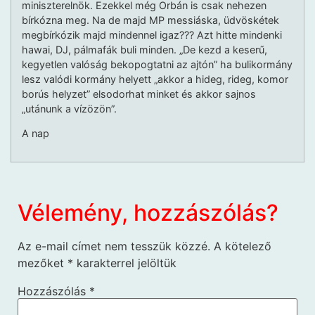
miniszterelnök. Ezekkel még Orbán is csak nehezen
bírkózna meg. Na de majd MP messiáska, üdvöskétek
megbírkózik majd mindennel igaz??? Azt hitte mindenki
hawai, DJ, pálmafák buli minden. „De kezd a keserű,
kegyetlen valóság bekopogtatni az ajtón” ha bulikormány
lesz valódi kormány helyett „akkor a hideg, rideg, komor
borús helyzet” elsodorhat minket és akkor sajnos
„utánunk a vízözön”.
A nap
Vélemény, hozzászólás?
Az e-mail címet nem tesszük közzé.
A kötelező
mezőket
*
karakterrel jelöltük
Hozzászólás
*