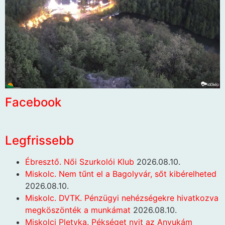
Facebook
Legfrissebb
Ébresztő. Női Szurkolói Klub
2026.08.10.
Miskolc. Nem tűnt el a Bagolyvár, sőt kibérelheted
2026.08.10.
Miskolc. DVTK. Pénzügyi nehézségekre hivatkozva
megköszönték a munkámat
2026.08.10.
Miskolci Pletyka. Pékséget nyit az Anyukám