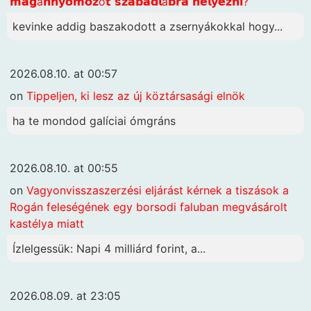
𝗺𝗮𝗴á𝗻𝗻𝘆𝗼𝗺𝗼𝘇ó𝘁 𝘀𝘇𝗮𝗯𝗮𝗱𝗹á𝗯𝗿𝗮 𝗵𝗲𝗹𝘆𝗲𝘇𝗻𝗶?
kevinke addig baszakodott a zsernyákokkal hogy...
2026.08.10. at 00:57
on
Tippeljen, ki lesz az új köztársasági elnök
ha te mondod galíciai ómgráns
2026.08.10. at 00:55
on
Vagyonvisszaszerzési eljárást kérnek a tiszások a
Rogán feleségének egy borsodi faluban megvásárolt
kastélya miatt
Ízlelgessük: Napi 4 milliárd forint, a...
2026.08.09. at 23:05