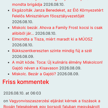
mondta brigádja
2026.08.10.
Ekgázolták Janza Benedeket, az Élő Környezetért
Felelős Minisztérium főosztályvezetőjét
2026.08.10.
Miskolc bezár. Ahova a Family Frost kocsi is csak
alibiből jár…
2026.08.10.
Elmondta a Tisza, miért maradt ki a MÚOSZ
2026.08.10.
Bükkszentkereszten szinte mindig fúj a szél
2026.08.09.
A múlt köde. Toca: Új kulináris élmény Miskolcon!
Gajdó néven a Kisavason
2026.08.09.
Miskolc. Bezár a Gajdó?
2026.08.09.
Friss kommentek
2026.08.10. at 06:03
on
Vagyonvisszaszerzési eljárást kérnek a tiszások a
Rogán feleségének egy borsodi faluban megvásárolt