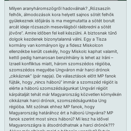
Milyen aranyháromszögről hadoválnak? „Rózsaszín
felhők, álmodozások kora helyett sajnos sötét felhők
gyülekeznek időjárás is ma megmutatta a sötét borult
arcát ideje rózsaszín mesevilágból ráébredni a sötét
jövőre”. Amire időben fel kell készülni. A biztosnak tűnő
dolgok kezdenek bizonytalanná válni. Egy a Tisza
kormány van kormányon így a fidesz Miskolcon
ellenzékbe került csekély, hogy Miskolc kaphat valamit,
kettő pedig hamarosan benzínhiány is lehet az Iráni –
Izraeli konfliktus miatt, három szomszédos régióba,
szomszédos megyébe Ungváron már harci drónok
„cikkáznak” (pár napja). De választások előtt MP fanok
fújták, hogy „nincs háború” immár a szomszéd régiót is
elérte a háború szomszédságunkat Ungvári régiót
kárpátalját tehát már Magyarország közvetlen környékén
cikkáznak harci drónok, szomszédságunkba Ung
régióba. Mit szólnak ehhez MP fanok, hogy
Magyarország határához ért a háború Ungvárra? MP
fanok szerint most sincs háború? Mi lesz ha idővel
Magyarországra is átsodródhatnak a harci drónók???