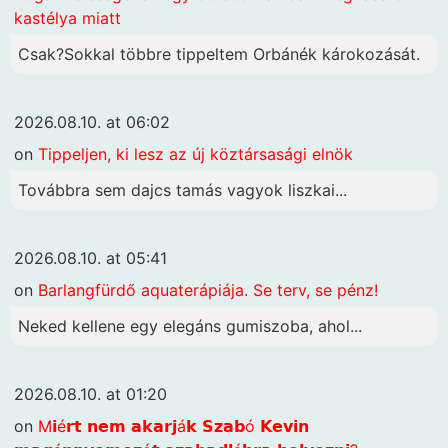
kastélya miatt
Csak?Sokkal többre tippeltem Orbánék károkozását.
2026.08.10. at 06:02
on
Tippeljen, ki lesz az új köztársasági elnök
Továbbra sem dajcs tamás vagyok liszkai...
2026.08.10. at 05:41
on
Barlangfürdő aquaterápiája. Se terv, se pénz!
Neked kellene egy elegáns gumiszoba, ahol...
2026.08.10. at 01:20
on
M𝗶é𝗿𝘁 𝗻𝗲𝗺 𝗮𝗸𝗮𝗿𝗷á𝗸 𝗦𝘇𝗮𝗯ó 𝗞𝗲𝘃𝗶𝗻