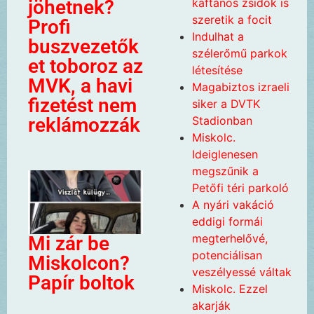
kaftános zsidók is
jöhetnek?
szeretik a focit
Profi
Indulhat a
buszvezetők
szélerőmű parkok
et toboroz az
létesítése
MVK, a havi
Magabiztos izraeli
fizetést nem
siker a DVTK
Stadionban
reklámozzák
Miskolc.
Ideiglenesen
megszűnik a
Petőfi téri parkoló
A nyári vakáció
eddigi formái
megterhelővé,
Mi zár be
potenciálisan
Miskolcon?
veszélyessé váltak
Papír boltok
Miskolc. Ezzel
akarják