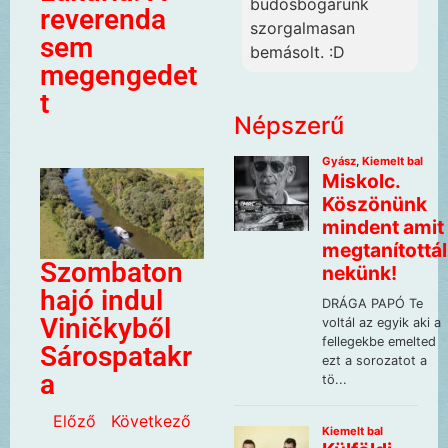
büdösbogarunk
reverenda
szorgalmasan
sem
bemásolt. :D
megengedet
t
Népszerű
Szombaton
hajó indul
Viničkyből
Sárospatakr
a
Előző
Következő