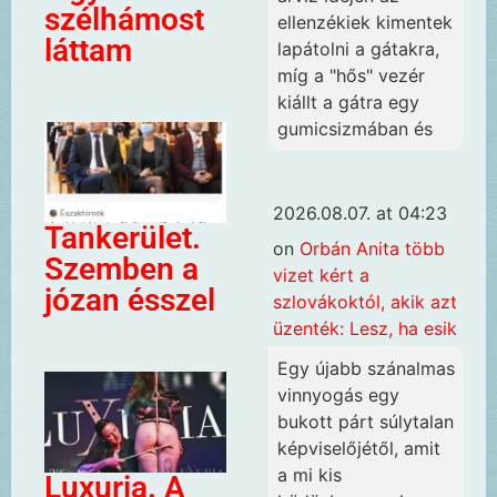
szélhámost
ellenzékiek kimentek
láttam
lapátolni a gátakra,
míg a "hős" vezér
kiállt a gátra egy
gumicsizmában és
2026.08.07. at 04:23
Tankerület.
on
Orbán Anita több
Szemben a
vizet kért a
józan ésszel
szlovákoktól, akik azt
üzenték: Lesz, ha esik
Egy újabb szánalmas
vinnyogás egy
bukott párt súlytalan
képviselőjétől, amit
a mi kis
Luxuria. A