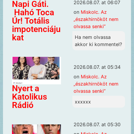
Napi Gáti.
2026.08.07. at 06:07
Hahó Toca
on
Miskolc. Az
Úr! Totális
„északhirnököt nem
olvassa senki”
impotenciáju
kat
Ha nem olvassa
akkor ki kommentel?
2026.08.07. at 05:34
on
Miskolc. Az
„északhirnököt nem
Nyert a
olvassa senki”
Katolikus
xxxxxx
Rádió
2026.08.07. at 05:30