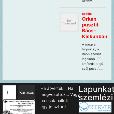
Lapunka
Ha átverték… Ha
Keresés
megvezették… Vagy
szemlézi
ha csak hallott
egy jó sztorit…