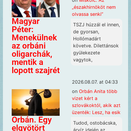
on
Miskolc. Az
„északhirnököt nem
olvassa senki”
Magyar
TSZJ húzzál el innen,
Péter:
de gyorsan,
Menekülnek
Hollómadárt
az orbáni
követve. Dilettánsok
oligarchák,
gyülekezete
vagytok,
mentik a
lopott szajrét
2026.08.07. at 04:33
on
Orbán Anita több
vizet kért a
szlovákoktól, akik azt
üzenték: Lesz, ha esik
Orbán. Egy
Tudod, ostobácska,
elgyötört
árvíz idején az