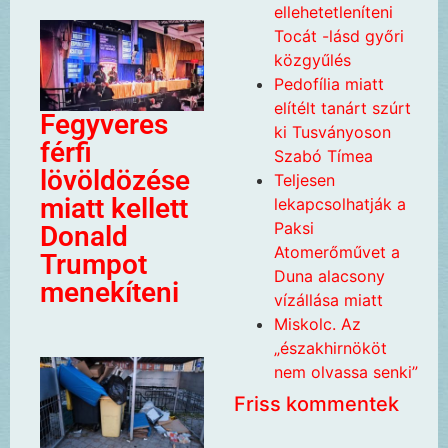
ellehetetleníteni
Tocát -lásd győri
közgyűlés
Pedofília miatt
elítélt tanárt szúrt
Fegyveres
ki Tusványoson
férfi
Szabó Tímea
lövöldözése
Teljesen
miatt kellett
lekapcsolhatják a
Paksi
Donald
Atomerőművet a
Trumpot
Duna alacsony
menekíteni
vízállása miatt
Miskolc. Az
„északhirnököt
nem olvassa senki”
Friss kommentek