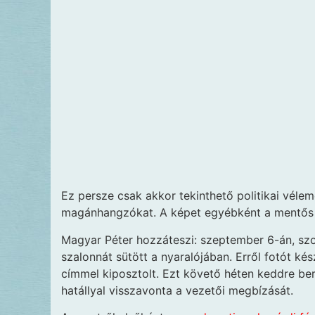
Ez persze csak akkor tekinthető politikai vélem
magánhangzókat. A képet egyébként a mentős a
Magyar Péter hozzáteszi: szeptember 6-án, szo
szalonnát sütött a nyaralójában. Erről fotót kés
címmel kiposztolt. Ezt követő héten keddre be
hatállyal visszavonta a vezetői megbízását.