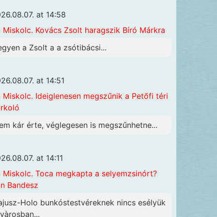
26.08.07. at 14:58
n
Miskolc. Kovács Zsolt haragszik Bíró Márkra
egyen a Zsolt a a zsótibácsi...
26.08.07. at 14:51
n
Miskolc. Ideiglenesen megszűnik a Petőfi téri
rkoló
em kár érte, véglegesen is megszűnhetne...
26.08.07. at 14:11
n
Miskolc. Toca megkapta a selyemzsinórt?
n Bandesz
ajusz-Holo bunkóstestvéreknek nincs esélyük
 vàrosban...