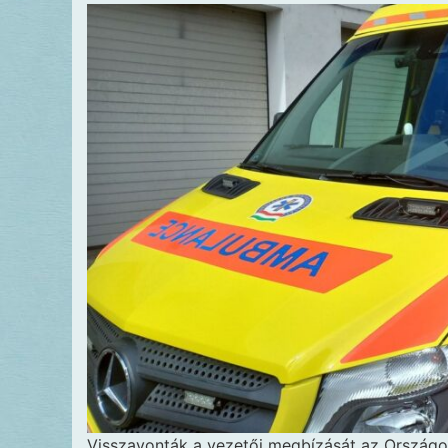
Visszavonták a vezetői megbízását az Ország