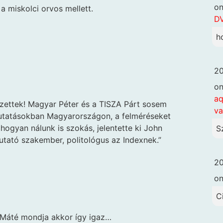
o
a miskolci orvos mellett.
DV
h
20
o
aq
zettek! Magyar Péter és a TISZA Párt sosem
va
utatásokban Magyarországon, a felméréseket
hogyan nálunk is szokás, jelentette ki John
S
tató szakember, politológus az Indexnek.”
20
o
C
 Máté mondja akkor így igaz…