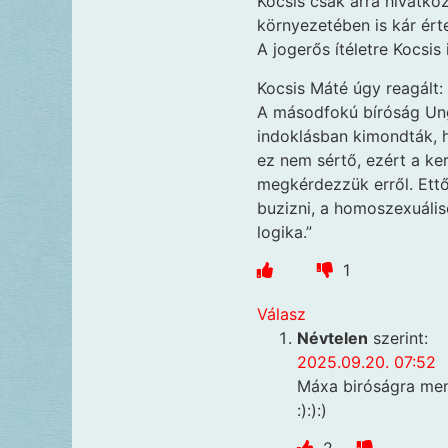
Kocsis csak arra hivatkoz
környezetében is kár érte
A jogerős ítéletre Kocsis
Kocsis Máté úgy reagált:
A másodfokú bíróság Ung
indoklásban kimondták, h
ez nem sértő, ezért a ker
megkérdezzük erről. Ettő
buzizni, a homoszexuáli
logika.”
1
Válasz
Névtelen
szerint:
2025.09.20. 07:52
Máxa biróságra ment
:):):)