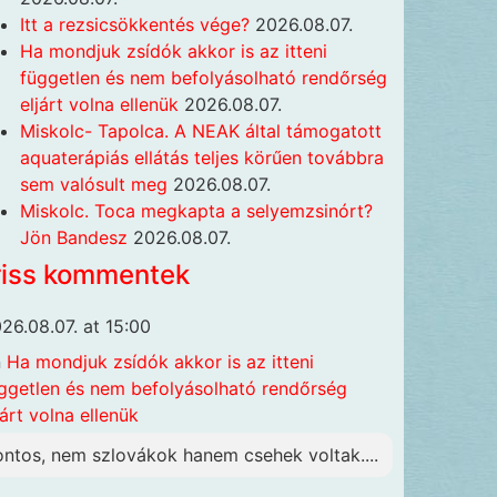
Itt a rezsicsökkentés vége?
2026.08.07.
Ha mondjuk zsídók akkor is az itteni
független és nem befolyásolható rendőrség
eljárt volna ellenük
2026.08.07.
Miskolc- Tapolca. A NEAK által támogatott
aquaterápiás ellátás teljes körűen továbbra
sem valósult meg
2026.08.07.
Miskolc. Toca megkapta a selyemzsinórt?
Jön Bandesz
2026.08.07.
riss kommentek
26.08.07. at 15:00
n
Ha mondjuk zsídók akkor is az itteni
ggetlen és nem befolyásolható rendőrség
járt volna ellenük
ontos, nem szlovákok hanem csehek voltak....