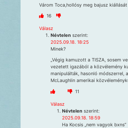
Várom Toca,hollósy meg bajusz kiállását 
16
Válasz
Névtelen
szerint:
2025.09.18. 18:25
Minek?
„Végig kamuzott a TISZA, sosem ve
vezetett igazából a közvélemény k
manipulálták, hasonló módszerrel, a
McLaughlin amerikai közvéleményku
11
Válasz
Névtelen
szerint:
2025.09.18. 18:59
Ha Kocsis „nem vagyok bxns”