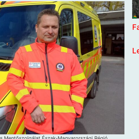
F
L
os Mentőszolgálat Észak-Magyarországi Régió