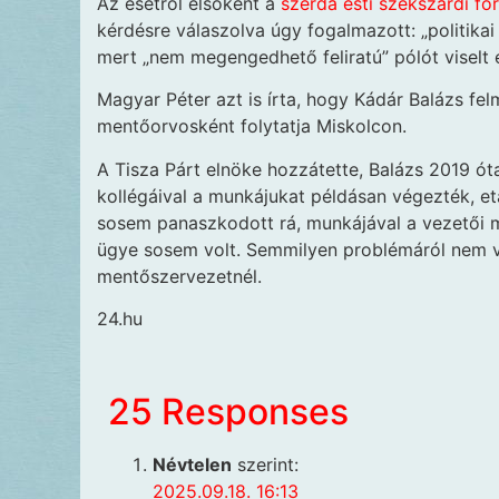
Az esetről elsőként a
szerda esti szekszárdi fó
kérdésre válaszolva úgy fogalmazott: „politika
mert „nem megengedhető feliratú” pólót visel
Magyar Péter azt is írta, hogy Kádár Balázs fe
mentőorvosként folytatja Miskolcon.
A Tisza Párt elnöke hozzátette, Balázs 2019 ót
kollégáival a munkájukat példásan végezték, e
sosem panaszkodott rá, munkájával a vezetői 
ügye sosem volt. Semmilyen problémáról nem v
mentőszervezetnél.
24.hu
25 Responses
Névtelen
szerint:
2025.09.18. 16:13