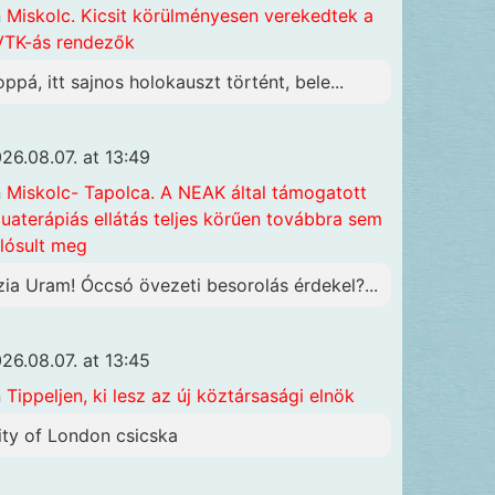
n
Miskolc. Kicsit körülményesen verekedtek a
TK-ás rendezők
oppá, itt sajnos holokauszt történt, bele...
26.08.07. at 13:49
n
Miskolc- Tapolca. A NEAK által támogatott
uaterápiás ellátás teljes körűen továbbra sem
lósult meg
zia Uram! Óccsó övezeti besorolás érdekel?...
26.08.07. at 13:45
n
Tippeljen, ki lesz az új köztársasági elnök
ity of London csicska