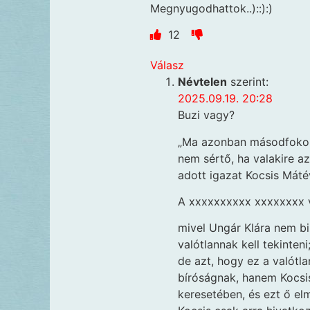
Megnyugodhattok..)::):)
12
Válasz
Névtelen
szerint:
2025.09.19. 20:28
Buzi vagy?
„Ma azonban másodfokon 
nem sértő, ha valakire a
adott igazat Kocsis Mát
A xxxxxxxxxx xxxxxxxx v
mivel Ungár Klára nem biz
valótlannak kell tekinteni
de azt, hogy ez a valótla
bíróságnak, hanem Kocsi
keresetében, és ezt ő elm