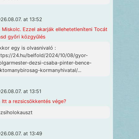
26.08.07. at 13:52
n
Miskolc. Ezzel akarják ellehetetleníteni Tocát
ásd győri közgyűlés
kkor egy is olvasnivaló :
ttps://24.hu/belfold/2024/10/08/gyor-
olgarmester-dezsi-csaba-pinter-bence-
lktomanybirosag-kormanyhivatal/...
26.08.07. at 13:51
n
Itt a rezsicsökkentés vége?
ezsiholokauszt
26.08.07. at 13:49