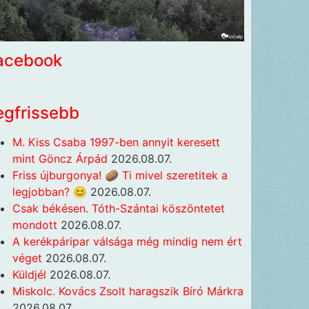
acebook
egfrissebb
M. Kiss Csaba 1997-ben annyit keresett
mint Göncz Árpád
2026.08.07.
Friss újburgonya! 🥔 Ti mivel szeretitek a
legjobban? 😊
2026.08.07.
Csak békésen. Tóth-Szántai köszöntetet
mondott
2026.08.07.
A kerékpáripar válsága még mindig nem ért
véget
2026.08.07.
Küldjél
2026.08.07.
Miskolc. Kovács Zsolt haragszik Bíró Márkra
2026.08.07.