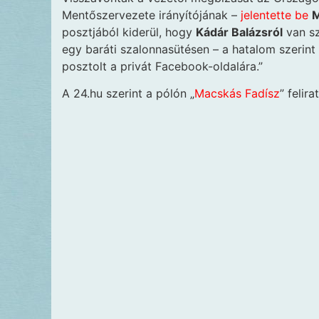
Mentőszervezete irányítójának –
jelentette be
M
posztjából kiderül, hogy
Kádár Balázsról
van sz
egy baráti szalonnasütésen – a hatalom szerint –
posztolt a privát Facebook-oldalára.”
A 24.hu szerint a pólón „
Macskás Fadísz
” felira