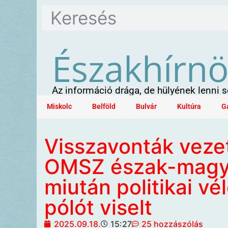
Északhírn
Az információ drága, de hülyének lenni
Miskolc
Belföld
Bulvár
Kultúra
G
Visszavonták vezet
OMSZ észak-magyar
miután politikai vé
pólót viselt
2025.09.18.
15:27
25 hozzászólás