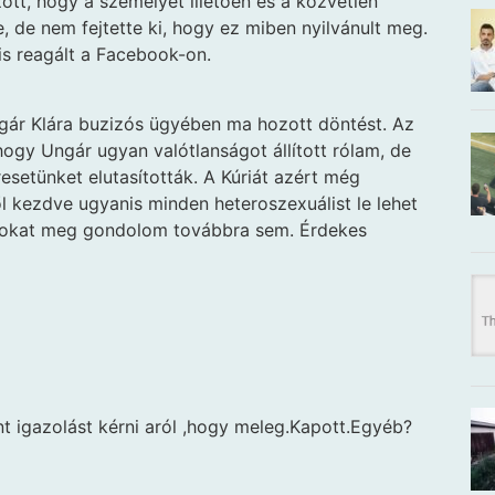
ott, hogy a személyét illetően és a közvetlen
, de nem fejtette ki, hogy ez miben nyilvánult meg.
 is reagált a Facebook-on.
ár Klára buzizós ügyében ma hozott döntést. Az
ogy Ungár ugyan valótlanságot állított rólam, de
esetünket elutasították. A Kúriát azért még
l kezdve ugyanis minden heteroszexuálist le lehet
sokat meg gondolom továbbra sem. Érdekes
 igazolást kérni aról ,hogy meleg.Kapott.Egyéb?