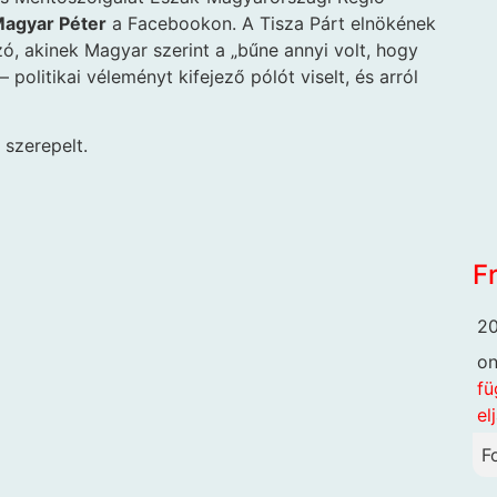
agyar Péter
a Facebookon. A Tisza Párt elnökének
ó, akinek Magyar szerint a „bűne annyi volt, hogy
 politikai véleményt kifejező pólót viselt, és arról
t szerepelt.
F
20
o
fü
el
F