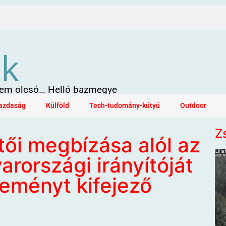
ök
 sem olcsó… Helló bazmegye
azdaság
Külföld
Tech-tudomány-kütyü
Outdoor
Z
ői megbízása alól az
országi irányítóját
leményt kifejező