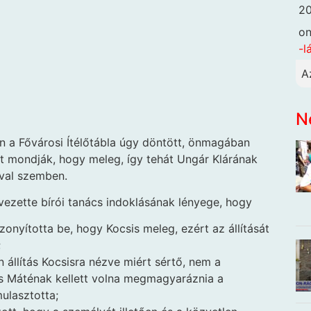
20
o
-l
A
N
a Fővárosi Ítélőtábla úgy döntött, önmagában
zt mondják, hogy meleg, így tehát Ungár Klárának
éval szemben.
ezette bírói tanács indoklásának lényege, hogy
onyította be, hogy Kocsis meleg, ezért az állítását
;
n állítás Kocsisra nézve miért sértő, nem a
s Máténak kellett volna megmagyaráznia a
ulasztotta;