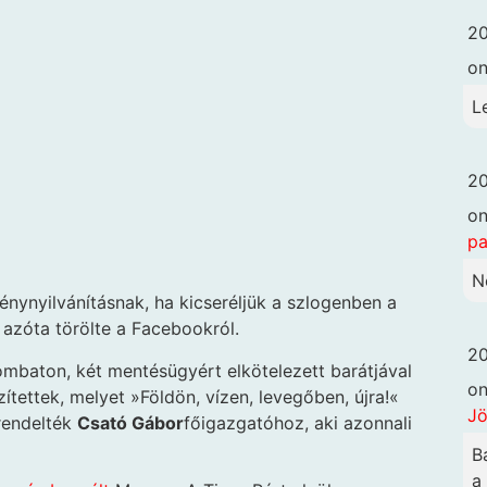
20
o
L
20
o
pa
N
énynyilvánításnak, ha kicseréljük a szlogenben a
zóta törölte a Facebookról.
20
mbaton, két mentésügyért elkötelezett barátjával
o
zítettek, melyet »Földön, vízen, levegőben, újra!«
Jö
rendelték
Csató Gábor
főigazgatóhoz, aki azonnali
B
a