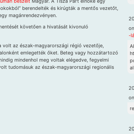
rumán beszélt
Magyar. A Tisza Párt elnöke egy
i okokból” berendelték és kirúgták a mentős vezetőt,
t egy magánrendezvényen.
20
lmentését követően a hivatását kivonuló
o
-l
a volt az észak-magyarországi régió vezetője,
A
talonként emlegették őket. Beteg vagy hozzátartozó
h
mindig mindenhol meg voltak elégedve, fegyelmi
p
olt tudomásuk az észak-magyarországi regionális
a
20
o
r
20