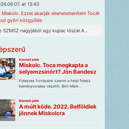
26.08.07. at 13:43
n
Miskolc. Ezzel akarják ellehetetleníteni Tocát
ásd győri közgyűlés
z SZMSZ nagyjából egy kupac lószar.A...
épszerű