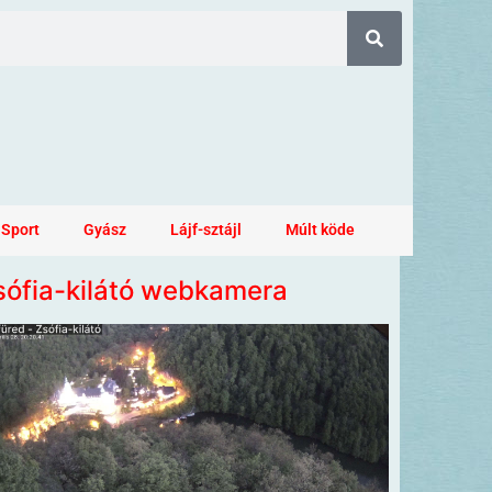
Sport
Gyász
Lájf-sztájl
Múlt köde
sófia-kilátó webkamera