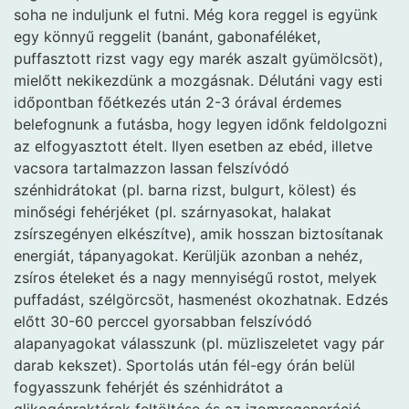
soha ne induljunk el futni. Még kora reggel is együnk
egy könnyű reggelit (banánt, gabonaféléket,
puffasztott rizst vagy egy marék aszalt gyümölcsöt),
mielőtt nekikezdünk a mozgásnak. Délutáni vagy esti
időpontban főétkezés után 2-3 órával érdemes
belefognunk a futásba, hogy legyen időnk feldolgozni
az elfogyasztott ételt. Ilyen esetben az ebéd, illetve
vacsora tartalmazzon lassan felszívódó
szénhidrátokat (pl. barna rizst, bulgurt, kölest) és
minőségi fehérjéket (pl. szárnyasokat, halakat
zsírszegényen elkészítve), amik hosszan biztosítanak
energiát, tápanyagokat. Kerüljük azonban a nehéz,
zsíros ételeket és a nagy mennyiségű rostot, melyek
puffadást, szélgörcsöt, hasmenést okozhatnak. Edzés
előtt 30-60 perccel gyorsabban felszívódó
alapanyagokat válasszunk (pl. müzliszeletet vagy pár
darab kekszet). Sportolás után fél-egy órán belül
fogyasszunk fehérjét és szénhidrátot a