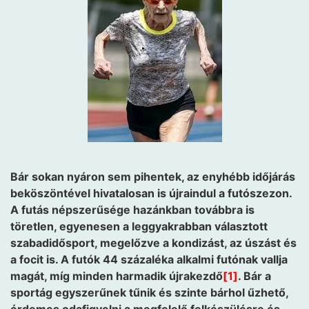
Bár sokan nyáron sem pihentek, az enyhébb időjárás
beköszöntével hivatalosan is újraindul a futószezon.
A futás népszerűsége hazánkban továbbra is
töretlen, egyenesen a leggyakrabban választott
szabadidősport, megelőzve a kondizást, az úszást és
a focit is. A futók 44 százaléka alkalmi futónak vallja
magát, míg minden harmadik újrakezdő
[1]
. Bár a
sportág egyszerűnek tűnik és szinte bárhol űzhető,