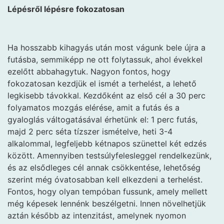
Lépésről lépésre fokozatosan
Ha hosszabb kihagyás után most vágunk bele újra a
futásba, semmiképp ne ott folytassuk, ahol évekkel
ezelőtt abbahagytuk. Nagyon fontos, hogy
fokozatosan kezdjük el ismét a terhelést, a lehető
legkisebb távokkal. Kezdőként az első cél a 30 perc
folyamatos mozgás elérése, amit a futás és a
gyaloglás váltogatásával érhetünk el: 1 perc futás,
majd 2 perc séta tízszer ismételve, heti 3-4
alkalommal, legfeljebb kétnapos szünettel két edzés
között. Amennyiben testsúlyfelesleggel rendelkezünk,
és az elsődleges cél annak csökkentése, lehetőség
szerint még óvatosabban kell elkezdeni a terhelést.
Fontos, hogy olyan tempóban fussunk, amely mellett
még képesek lennénk beszélgetni. Innen növelhetjük
aztán később az intenzitást, amelynek nyomon