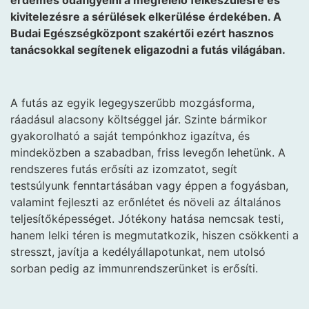
érdemes odafigyelni a megfelelő felkészülésre és
kivitelezésre a sérülések elkerülése érdekében. A
Budai Egészségközpont szakértői ezért hasznos
tanácsokkal segítenek eligazodni a futás világában.
A futás az egyik legegyszerűbb mozgásforma,
ráadásul alacsony költséggel jár. Szinte bármikor
gyakorolható a saját tempónkhoz igazítva, és
mindeközben a szabadban, friss levegőn lehetünk. A
rendszeres futás erősíti az izomzatot, segít
testsúlyunk fenntartásában vagy éppen a fogyásban,
valamint fejleszti az erőnlétet és növeli az általános
teljesítőképességet. Jótékony hatása nemcsak testi,
hanem lelki téren is megmutatkozik, hiszen csökkenti a
stresszt, javítja a kedélyállapotunkat, nem utolsó
sorban pedig az immunrendszerünket is erősíti.