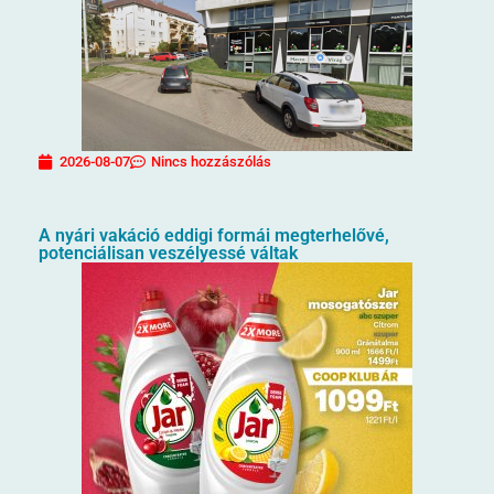
2026-08-07
Nincs hozzászólás
A nyári vakáció eddigi formái megterhelővé,
potenciálisan veszélyessé váltak