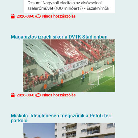
2026-08-07
Nincs hozzászólás
Magabiztos izraeli siker a DVTK Stadionban
2026-08-07
Nincs hozzászólás
Miskolc. Ideiglenesen megszűnik a Petőfi téri
parkoló