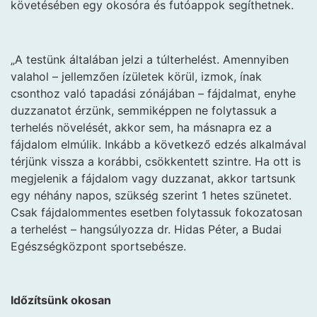
követésében egy okosóra és futóappok segíthetnek.
„A testünk általában jelzi a túlterhelést. Amennyiben
valahol – jellemzően ízületek körül, izmok, ínak
csonthoz való tapadási zónájában – fájdalmat, enyhe
duzzanatot érzünk, semmiképpen ne folytassuk a
terhelés növelését, akkor sem, ha másnapra ez a
fájdalom elmúlik. Inkább a következő edzés alkalmával
térjünk vissza a korábbi, csökkentett szintre. Ha ott is
megjelenik a fájdalom vagy duzzanat, akkor tartsunk
egy néhány napos, szükség szerint 1 hetes szünetet.
Csak fájdalommentes esetben folytassuk fokozatosan
a terhelést – hangsúlyozza dr. Hidas Péter, a Budai
Egészségközpont sportsebésze.
Időzítsünk okosan