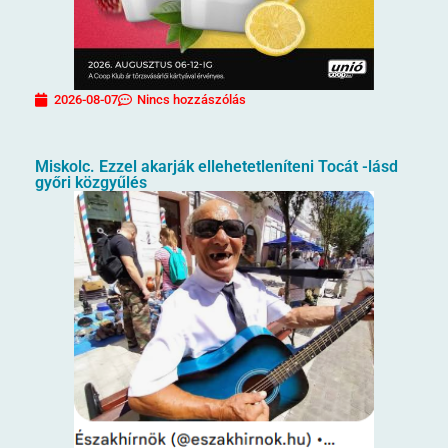
2026-08-07
Nincs hozzászólás
Miskolc. Ezzel akarják ellehetetleníteni Tocát -lásd
győri közgyűlés