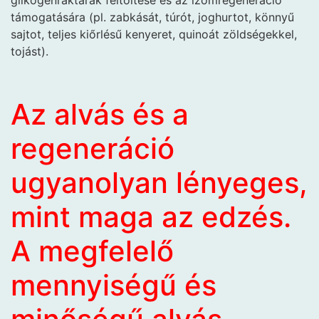
glikogénraktárak feltöltése és az izomregeneráció
támogatására (pl. zabkását, túrót, joghurtot, könnyű
sajtot, teljes kiőrlésű kenyeret, quinoát zöldségekkel,
tojást).
Az alvás és a
regeneráció
ugyanolyan lényeges,
mint maga az edzés.
A megfelelő
mennyiségű és