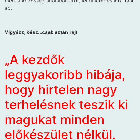
mert a közösség általában erőt, lendületet és kitartást
ad.
Vigyázz, kész…csak aztán rajt
„A kezdők
leggyakoribb hibája,
hogy hirtelen nagy
terhelésnek teszik ki
magukat minden
előkészület nélkül.