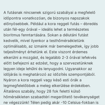
A futásnak nincsenek szigorú szabályai a megfelelő
időpontra vonatkozóan, de bizonyos napszakok
előnyösebbek. Például a kora reggeli futás – ébredés
után fél-egy órával – ideális lehet a természetes
bioritmus fenntartására. Sokan a délutáni futást
kedvelik, mivel ilyenkor a testhőmérsékletünk
optimálisabb, az izmaink már bemelegedtek, így jobb
teljesítményt érhetünk el. Este viszont érdemes
elkerülni a mozgást, és legalább 2-3 órával lefekvés
előtt befejezni az edzést, hogy a szervezetünknek
legyen ideje lehűlni és lenyugodni. Ugyanakkor az
időjárás is meghatározó az időzítés szempontjából.
Nyáron a kora reggeli vagy késő esti órák a
legmegfelelőbbek a meleg elkerülése érdekében.
Általános szabály, hogy 28 fok feletti külső
hőmérsékleten szabadtéri megerőltető tevékenységet
ne végezzünk! Télen pedig akár -10 Celsius-fokban is