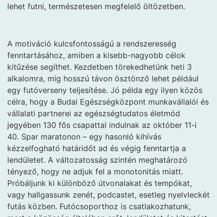
lehet futni, természetesen megfelelő öltözetben.
A motiváció kulcsfontosságú a rendszeresség
fenntartásához, amiben a kisebb-nagyobb célok
kitűzése segíthet. Kezdetben törekedhetünk heti 3
alkalomra, míg hosszú távon ösztönző lehet például
egy futóverseny teljesítése. Jó példa egy ilyen közös
célra, hogy a Budai Egészségközpont munkavállalói és
vállalati partnerei az egészségtudatos életmód
jegyében 130 fős csapattal indulnak az október 11-i
40. Spar maratonon – egy hasonló kihívás
kézzelfogható határidőt ad és végig fenntartja a
lendületet. A változatosság szintén meghatározó
tényező, hogy ne adjuk fel a monotonitás miatt.
Próbáljunk ki különböző útvonalakat és tempókat,
vagy hallgassunk zenét, podcastet, esetleg nyelvleckét
futás közben. Futócsoporthoz is csatlakozhatunk,