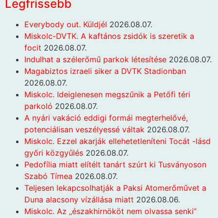
Legfrissebb
Everybody out. Küldjél
2026.08.07.
Miskolc-DVTK. A kaftános zsidók is szeretik a
focit
2026.08.07.
Indulhat a szélerőmű parkok létesítése
2026.08.07.
Magabiztos izraeli siker a DVTK Stadionban
2026.08.07.
Miskolc. Ideiglenesen megszűnik a Petőfi téri
parkoló
2026.08.07.
A nyári vakáció eddigi formái megterhelővé,
potenciálisan veszélyessé váltak
2026.08.07.
Miskolc. Ezzel akarják ellehetetleníteni Tocát -lásd
győri közgyűlés
2026.08.07.
Pedofília miatt elítélt tanárt szúrt ki Tusványoson
Szabó Tímea
2026.08.07.
Teljesen lekapcsolhatják a Paksi Atomerőművet a
Duna alacsony vízállása miatt
2026.08.06.
Miskolc. Az „északhirnököt nem olvassa senki”