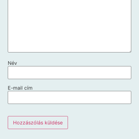
Név
E-mail cím