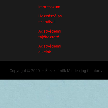
Impresszum
Hozzászólás
szabályai
Adatvédelmi
tájékoztató
Adatvédelmi
elveink
Copyright © 2020. – Északhírnök Minden jog fenntartva!