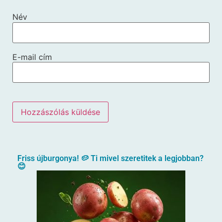
Név
E-mail cím
Friss újburgonya! 🥔 Ti mivel szeretitek a legjobban?
😊