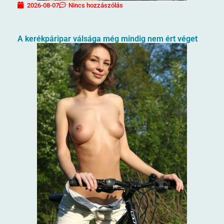
2026-08-07
Nincs hozzászólás
A kerékpáripar válsága még mindig nem ért véget