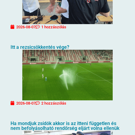
2026-08-07
1 hozzászólás
Itt a rezsicsökkentés vége?
2026-08-07
2 hozzászólás
Ha mondjuk zsídók akkor is az itteni független és
nem befolyásolható rendőrség eljárt volna ellenük