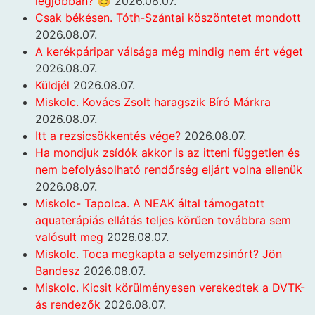
legjobban? 😊
2026.08.07.
Csak békésen. Tóth-Szántai köszöntetet mondott
2026.08.07.
A kerékpáripar válsága még mindig nem ért véget
2026.08.07.
Küldjél
2026.08.07.
Miskolc. Kovács Zsolt haragszik Bíró Márkra
2026.08.07.
Itt a rezsicsökkentés vége?
2026.08.07.
Ha mondjuk zsídók akkor is az itteni független és
nem befolyásolható rendőrség eljárt volna ellenük
2026.08.07.
Miskolc- Tapolca. A NEAK által támogatott
aquaterápiás ellátás teljes körűen továbbra sem
valósult meg
2026.08.07.
Miskolc. Toca megkapta a selyemzsinórt? Jön
Bandesz
2026.08.07.
Miskolc. Kicsit körülményesen verekedtek a DVTK-
ás rendezők
2026.08.07.