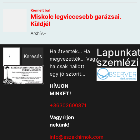
Lapunka
Ha átverték… Ha
Keresés
megvezették… Vagy
szemlézi
ha csak hallott
egy jó sztorit…
HÍVJON
MINKET!
+36302600871
Vagy írjon
nekünk!
info@eszakhirnok.com