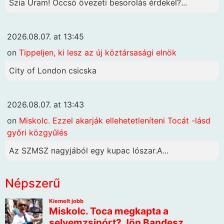
Szia Uram! Óccsó övezeti besorolás érdekel?...
2026.08.07. at 13:45
on
Tippeljen, ki lesz az új köztársasági elnök
City of London csicska
2026.08.07. at 13:43
on
Miskolc. Ezzel akarják ellehetetleníteni Tocát -lásd
győri közgyűlés
Az SZMSZ nagyjából egy kupac lószar.A...
Népszerű