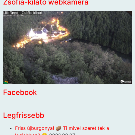
Zsófia-kilátó webkamera
Facebook
Legfrissebb
Friss újburgonya! 🥔 Ti mivel szeretitek a