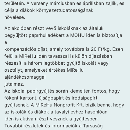
területén. A verseny márciusban és áprilisban zajlik, és
célja a diákok környezettudatosságának
növelése.
Az akcióban részt vevő iskoláknak az általuk
begyűjtött papírhulladékért a MOHU idén is biztosítja
a
kompenzációs díjat, amely továbbra is 20 Ft/kg. Ezen
felül a MiReHu idén tavasszal is külön díjazásban
részesíti a három legtöbbet gyűjtő iskolát vagy
osztályt, amelyeket értékes MiReHu
ajándékcsomaggal
jutalmaz.
Az iskolai papírgyűjtés során kiemelten fontos, hogy
főként kartont, újságpapírt és irodaipapírt
gyűjtsenek. A MiReHu Nonprofit Kft. bízik benne, hogy
az iskolák és diákok a tavalyi évhez hasonlóan
idén is aktívan részt vesznek a gyűjtésben.
További részletek és információk a Társaság