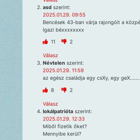
asd
szerint:
2025.01.29. 09:55
Bencések 43-ban várja rajongóit a közp
Igazi béxxxxxxxx
11
2
Válasz
Névtelen
szerint:
2025.01.29. 11:59
az egész családja egy csXy, egy geX……
8
2
Válasz
lokálpatrióta
szerint:
2025.01.29. 12:33
Miből fizetik őket?
Mennyibe kerül?