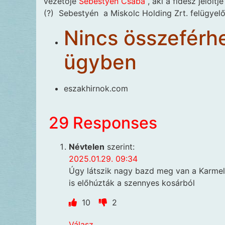
vezetője
Sebestyén Csaba
, aki a fidesz jelölt
(?) Sebestyén a Miskolc Holding Zrt. felügyelő
Nincs összeférh
ügyben
eszakhirnok.com
29 Responses
Névtelen
szerint:
2025.01.29. 09:34
Úgy látszik nagy bazd meg van a Karmeli
is előhúzták a szennyes kosárból
10
2
Válasz