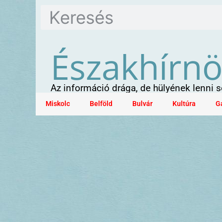
Északhírn
Az információ drága, de hülyének lenni
Miskolc
Belföld
Bulvár
Kultúra
G