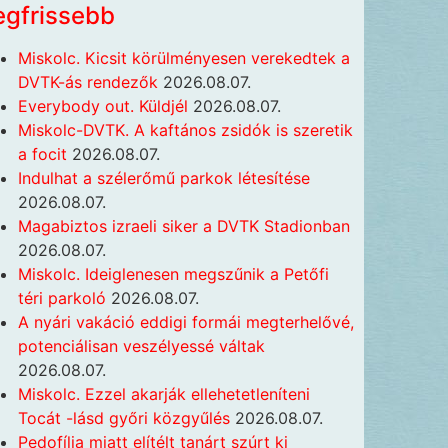
egfrissebb
Miskolc. Kicsit körülményesen verekedtek a
DVTK-ás rendezők
2026.08.07.
Everybody out. Küldjél
2026.08.07.
Miskolc-DVTK. A kaftános zsidók is szeretik
a focit
2026.08.07.
Indulhat a szélerőmű parkok létesítése
2026.08.07.
Magabiztos izraeli siker a DVTK Stadionban
2026.08.07.
Miskolc. Ideiglenesen megszűnik a Petőfi
téri parkoló
2026.08.07.
A nyári vakáció eddigi formái megterhelővé,
potenciálisan veszélyessé váltak
2026.08.07.
Miskolc. Ezzel akarják ellehetetleníteni
Tocát -lásd győri közgyűlés
2026.08.07.
Pedofília miatt elítélt tanárt szúrt ki