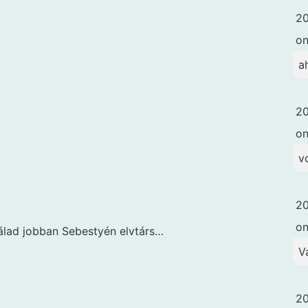
20
o
a
20
o
vo
20
o
nálad jobban Sebestyén elvtárs…
V
20