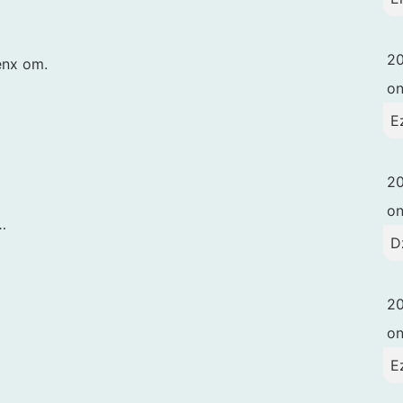
20
énx om.
o
E
20
o
…
D
20
o
E