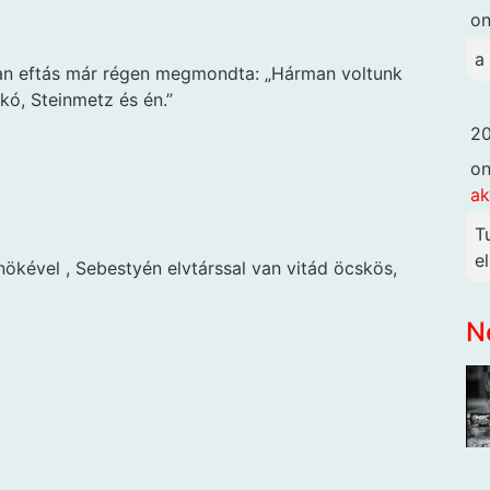
o
a
lan eftás már régen megmondta: „Hárman voltunk
ó, Steinmetz és én.”
20
o
ak
T
e
lnökével , Sebestyén elvtárssal van vitád öcskös,
N