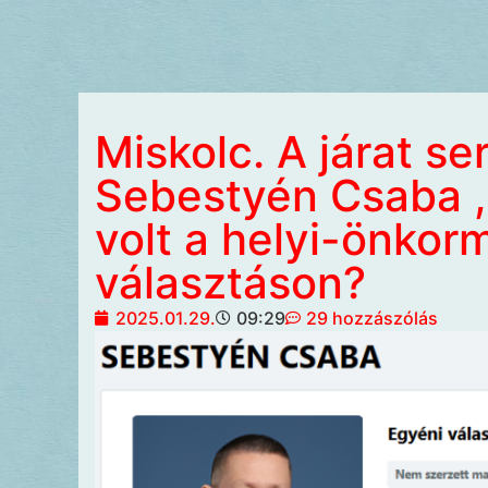
Miskolc. A járat se
Sebestyén Csaba , a
volt a helyi-önkor
választáson?
2025.01.29.
09:29
29 hozzászólás