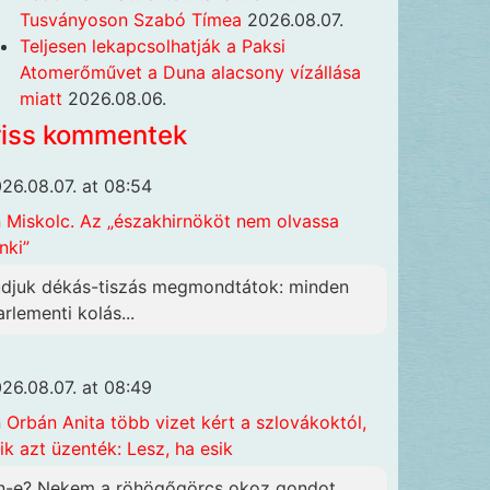
Tusványoson Szabó Tímea
2026.08.07.
Teljesen lekapcsolhatják a Paksi
Atomerőművet a Duna alacsony vízállása
miatt
2026.08.06.
riss kommentek
26.08.07. at 08:54
n
Miskolc. Az „északhirnököt nem olvassa
nki”
udjuk dékás-tiszás megmondtátok: minden
arlementi kolás...
26.08.07. at 08:49
n
Orbán Anita több vizet kért a szlovákoktól,
ik azt üzenték: Lesz, ha esik
n-e? Nekem a röhögőgörcs okoz gondot,...