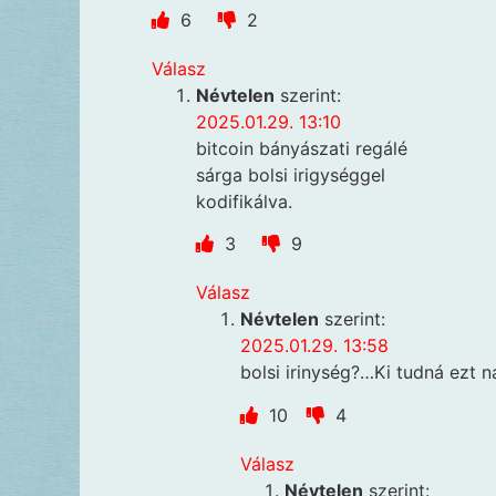
6
2
Válasz
Névtelen
szerint:
2025.01.29. 13:10
bitcoin bányászati regálé
sárga bolsi irigységgel
kodifikálva.
3
9
Válasz
Névtelen
szerint:
2025.01.29. 13:58
bolsi irinység?…Ki tudná ezt 
10
4
Válasz
Névtelen
szerint: