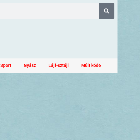
Sport
Gyász
Lájf-sztájl
Múlt köde