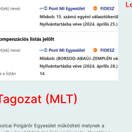
L
agozat (MLT)
Tapolcai Polgárőr Egyesület működteti melynek a