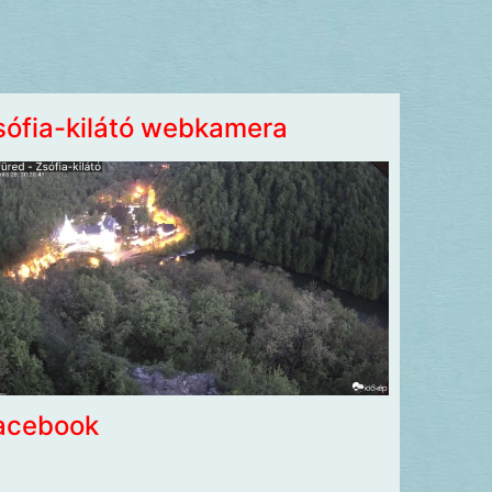
sófia-kilátó webkamera
acebook