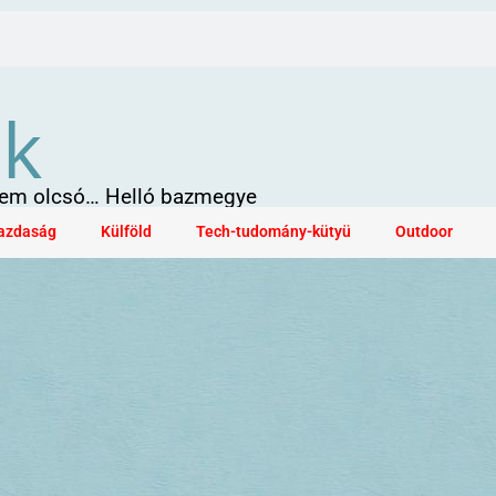
ök
 sem olcsó… Helló bazmegye
azdaság
Külföld
Tech-tudomány-kütyü
Outdoor