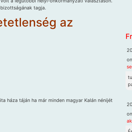
je volt a legutóbbi helyi-önkormányzati választáson.
bizottságának tagja.
etetlenség az
F
20
o
se
t
p
ta háza táján ha már minden magyar Kalán nénijét
20
o
ak
É