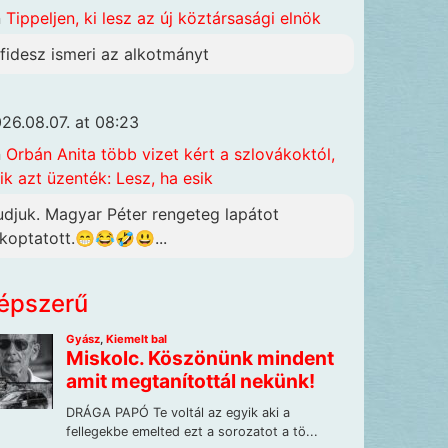
n
Tippeljen, ki lesz az új köztársasági elnök
 fidesz ismeri az alkotmányt
26.08.07. at 08:23
n
Orbán Anita több vizet kért a szlovákoktól,
ik azt üzenték: Lesz, ha esik
udjuk. Magyar Péter rengeteg lapátot
lkoptatott.😁😂🤣😃...
épszerű