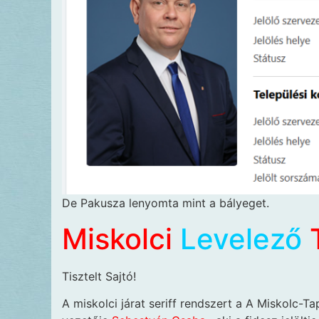
De Pakusza lenyomta mint a bályeget.
Miskolci
Levelező
T
Tisztelt Sajtó!
A miskolci járat seriff rendszert a A Miskolc-