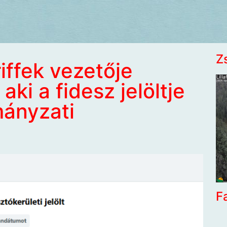
Z
riffek vezetője
ki a fidesz jelöltje
mányzati
F