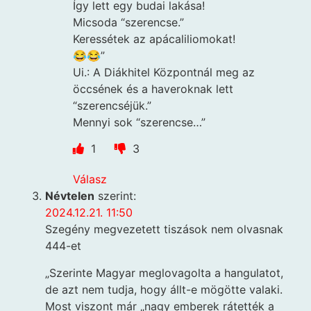
Így lett egy budai lakása!
Micsoda “szerencse.”
Keressétek az apácaliliomokat!
😂😂”
Ui.: A Diákhitel Központnál meg az
öccsének és a haveroknak lett
“szerencséjük.”
Mennyi sok “szerencse…”
1
3
Válasz
Névtelen
szerint:
2024.12.21. 11:50
Szegény megvezetett tiszások nem olvasnak
444-et
„Szerinte Magyar meglovagolta a hangulatot,
de azt nem tudja, hogy állt-e mögötte valaki.
Most viszont már „nagy emberek rátették a