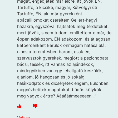
magát, engedjetek már előre, itt jövök ÉN,
Tartuffe, a kicsike, magyar, Kútvölgyi úti
Tartuffe, ÉN, aki már gyerekként
apácaliliomokat cseréltem Gellért-hegyi
házakra, egyszóval hajtsátok meg térdeteket,
mert jövök, s nem tudom, említettem-e már, de
éppen adakozom, ÉN adakozom, és átlagosan
kétpercenként kerülök önmagam hatása alá,
nincs a teremtésben barom, csak én,
szervusztok gyerekek, megjött a pszichopata
bácsi, tessék, itt vannak az ajándékok,
mindegyikben van egy lehallgató készülék,
ajánlom, jó hangosan és jó sokáig
hálálkodjatok és dicsérjetek engem, különben
megnézhetitek magatokat, büdös kölykök,
meg vagyok értre? Áááááámeeeeeen!!!”
Válasz