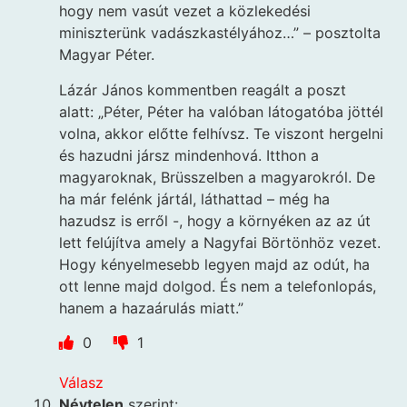
hogy nem vasút vezet a közlekedési
miniszterünk vadászkastélyához…” – posztolta
Magyar Péter.
Lázár János kommentben reagált a poszt
alatt: „Péter, Péter ha valóban látogatóba jöttél
volna, akkor előtte felhívsz. Te viszont hergelni
és hazudni jársz mindenhová. Itthon a
magyaroknak, Brüsszelben a magyarokról. De
ha már felénk jártál, láthattad – még ha
hazudsz is erről -, hogy a környéken az az út
lett felújítva amely a Nagyfai Börtönhöz vezet.
Hogy kényelmesebb legyen majd az odút, ha
ott lenne majd dolgod. És nem a telefonlopás,
hanem a hazaárulás miatt.”
0
1
Válasz
Névtelen
szerint: