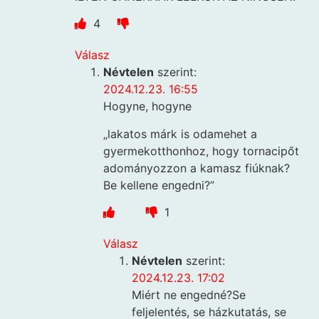
4
Válasz
Névtelen
szerint:
2024.12.23. 16:55
Hogyne, hogyne
„lakatos márk is odamehet a
gyermekotthonhoz, hogy tornacipőt
adományozzon a kamasz fiúknak?
Be kellene engedni?”
1
Válasz
Névtelen
szerint:
2024.12.23. 17:02
Miért ne engedné?Se
feljelentés, se házkutatás, se