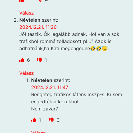
Válasz
Névtelen
szerint:
2024.12.21. 11:20
Jól teszik. Ők legalább adnak. Hol van a sok
trafikból rommá tolladosott pl…? Azok is
adhatnánk,ha Kati megengedné🤣🤣😇.
6
1
Válasz
Névtelen
szerint:
2024.12.21. 11:47
Rengeteg trafikos látens mszp-s. Ki sem
engedték a kezükből.
Nem zavar?
1
3
Válasz