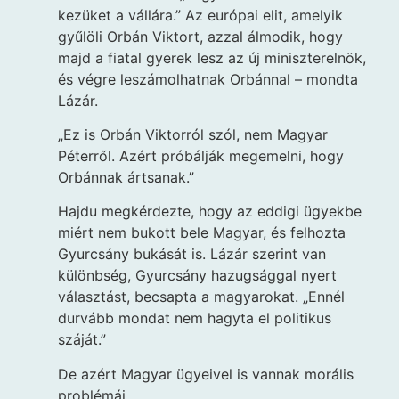
kezüket a vállára.” Az európai elit, amelyik
gyűlöli Orbán Viktort, azzal álmodik, hogy
majd a fiatal gyerek lesz az új miniszterelnök,
és végre leszámolhatnak Orbánnal – mondta
Lázár.
„Ez is Orbán Viktorról szól, nem Magyar
Péterről. Azért próbálják megemelni, hogy
Orbánnak ártsanak.”
Hajdu megkérdezte, hogy az eddigi ügyekbe
miért nem bukott bele Magyar, és felhozta
Gyurcsány bukását is. Lázár szerint van
különbség, Gyurcsány hazugsággal nyert
választást, becsapta a magyarokat. „Ennél
durvább mondat nem hagyta el politikus
száját.”
De azért Magyar ügyeivel is vannak morális
problémái.