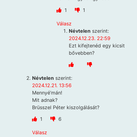
1
1
Válasz
Névtelen
szerint:
2024.12.23. 22:59
Ezt kifejtenéd egy kicsit
bővebben?
Névtelen
szerint:
2024.12.21. 13:56
Mennyé’mán!
Mit adnak?
Brüsszel Péter kiszolgálását?
1
6
Válasz