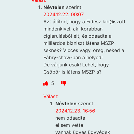
Névtelen
szerint:
2024.12.22. 00:07
Azt állítod, hogy a Fidesz kib@szott
mindenkivel, aki korábban
cigiárulásból élt, és odaadta a
milliárdos bizniszt látens MSZP-
seknek? Vicces vagy, öreg, neked a
Fábry-show-ban a helyed!
De várjunk csak! Lehet, hogy
Csöbör is látens MSZP-s?
5
Válasz
Névtelen
szerint:
2024.12.23. 16:56
nem odaadta
el sem vette
vannak ügyes ügyvédek