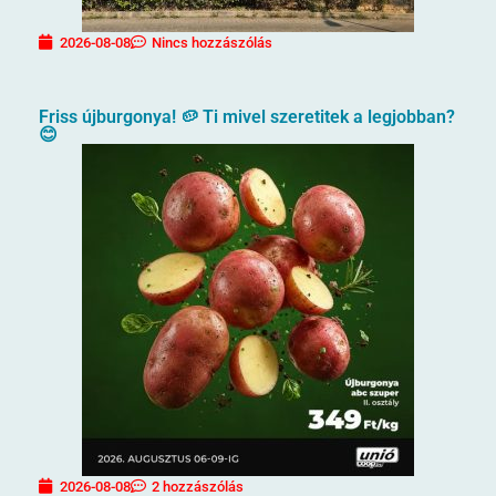
2026-08-08
Nincs hozzászólás
Friss újburgonya! 🥔 Ti mivel szeretitek a legjobban?
😊
2026-08-08
2 hozzászólás