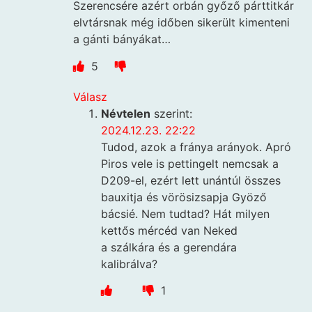
Szerencsére azért orbán győző párttitkár
elvtársnak még időben sikerült kimenteni
a gánti bányákat…
5
Válasz
Névtelen
szerint:
2024.12.23. 22:22
Tudod, azok a fránya arányok. Apró
Piros vele is pettingelt nemcsak a
D209-el, ezért lett unántúl összes
bauxitja és vörösizsapja Gyöző
bácsié. Nem tudtad? Hát milyen
kettős mércéd van Neked
a szálkára és a gerendára
kalibrálva?
1