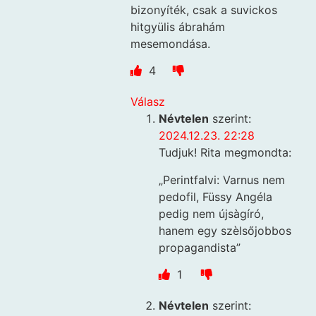
bizonyíték, csak a suvickos
hitgyülis ábrahám
mesemondása.
4
Válasz
Névtelen
szerint:
2024.12.23. 22:28
Tudjuk! Rita megmondta:
„Perintfalvi: Varnus nem
pedofil, Füssy Angéla
pedig nem újsàgíró,
hanem egy szèlsőjobbos
propagandista”
1
Névtelen
szerint: