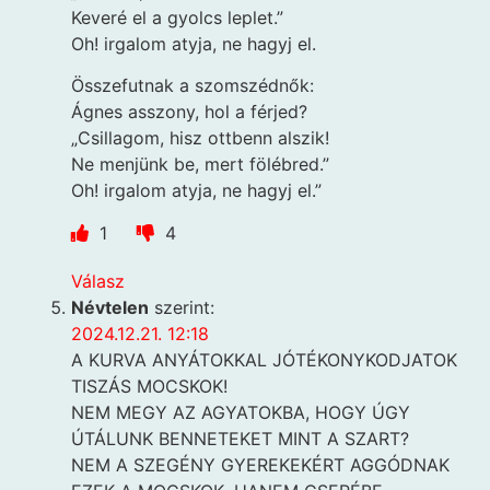
Keveré el a gyolcs leplet.”
Oh! irgalom atyja, ne hagyj el.
Összefutnak a szomszédnők:
Ágnes asszony, hol a férjed?
„Csillagom, hisz ottbenn alszik!
Ne menjünk be, mert fölébred.”
Oh! irgalom atyja, ne hagyj el.”
1
4
Válasz
Névtelen
szerint:
2024.12.21. 12:18
A KURVA ANYÁTOKKAL JÓTÉKONYKODJATOK
TISZÁS MOCSKOK!
NEM MEGY AZ AGYATOKBA, HOGY ÚGY
ÚTÁLUNK BENNETEKET MINT A SZART?
NEM A SZEGÉNY GYEREKEKÉRT AGGÓDNAK