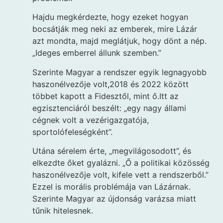
Hajdu megkérdezte, hogy ezeket hogyan
bocsátják meg neki az emberek, mire Lázár
azt mondta, majd meglátjuk, hogy dönt a nép.
„Ideges emberrel állunk szemben.”
Szerinte Magyar a rendszer egyik legnagyobb
haszonélvezője volt,2018 és 2022 között
többet kapott a Fidesztől, mint ő.Itt az
egzisztenciáról beszélt: „egy nagy állami
cégnek volt a vezérigazgatója,
sportolófeleségként”.
Utána sérelem érte, „megvilágosodott”, és
elkezdte őket gyalázni. „Ő a politikai közösség
haszonélvezője volt, kifele vett a rendszerből.”
Ezzel is morális problémája van Lázárnak.
Szerinte Magyar az újdonság varázsa miatt
tűnik hitelesnek.