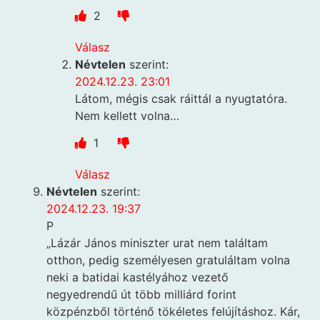
2
Válasz
Névtelen
szerint:
2024.12.23. 23:01
Látom, mégis csak ráittál a nyugtatóra.
Nem kellett volna…
1
Válasz
Névtelen
szerint:
2024.12.23. 19:37
P
„Lázár János miniszter urat nem találtam
otthon, pedig személyesen gratuláltam volna
neki a batidai kastélyához vezető
negyedrendű út több milliárd forint
közpénzből történő tökéletes felújításhoz. Kár,