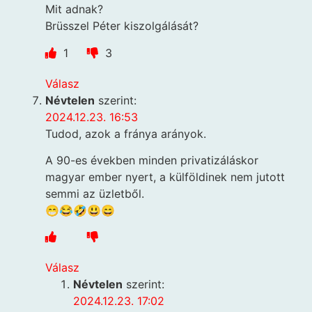
Mit adnak?
Brüsszel Péter kiszolgálását?
1
3
Válasz
Névtelen
szerint:
2024.12.23. 16:53
Tudod, azok a fránya arányok.
A 90-es években minden privatizáláskor
magyar ember nyert, a külföldinek nem jutott
semmi az üzletből.
😁😂🤣😃😄
Válasz
Névtelen
szerint:
2024.12.23. 17:02