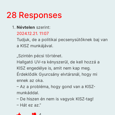
28 Responses
Névtelen
szerint:
2024.12.21. 11:07
Tudjuk, de a politikai pecsenysütőknek baj van
a KISZ munkájával.
„Szintén pécsi történet.
Hallgató UV-ra kényszerül, de kell hozzá a
KISZ engedélye is, amit nem kap meg.
Érdeklődik Gyurcsány elvtársnál, hogy mi
ennek az oka.
– Az a probléma, hogy gond van a KISZ-
munkáddal.
– De hiszen én nem is vagyok KISZ-tag!
– Hát ez az.”
4