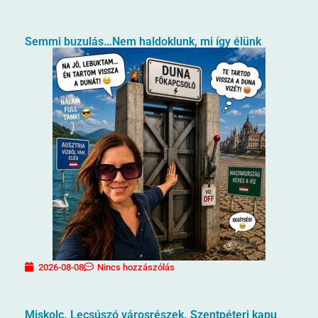
Semmi buzulás…Nem haldoklunk, mi így élünk
2026-08-08
Nincs hozzászólás
Miskolc. Lecsúszó városrészek. Szentpéteri kapu