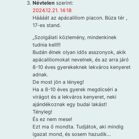
Névtelen
szerint:
2024.12.21. 14:18
Háááát az apácaliliom piacon. Búza tér ,
17-es stand.
„Szolgálati közlemény, mindenkinek
tudnia kell!!!
Budán élnek olyan idős asszonyok, akik
apácaliliomokat nevelnek, és az arra járó
8-10 éves gyerekeknek lekváros kenyeret
adnak.
De most jön a lényeg!
Ha a 8-10 éves gyerek megdicséri a
virágot és a lekváros kenyeret, neki
ajándékoznak egy budai lakást!
Tényleg!
És ez nem mese!
Ezt ma ő mondta. Tudjátok, aki mindig
igazat mond, és sosem hazudik…