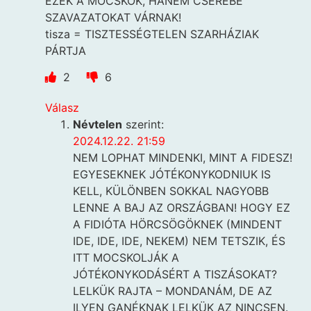
EZEK A MOCSKOK, HANEM CSERÉBE
SZAVAZATOKAT VÁRNAK!
tisza = TISZTESSÉGTELEN SZARHÁZIAK
PÁRTJA
2
6
Válasz
Névtelen
szerint:
2024.12.22. 21:59
NEM LOPHAT MINDENKI, MINT A FIDESZ!
EGYESEKNEK JÓTÉKONYKODNIUK IS
KELL, KÜLÖNBEN SOKKAL NAGYOBB
LENNE A BAJ AZ ORSZÁGBAN! HOGY EZ
A FIDIÓTA HÖRCSÖGÖKNEK (MINDENT
IDE, IDE, IDE, NEKEM) NEM TETSZIK, ÉS
ITT MOCSKOLJÁK A
JÓTÉKONYKODÁSÉRT A TISZÁSOKAT?
LELKÜK RAJTA – MONDANÁM, DE AZ
ILYEN GANÉKNAK LELKÜK AZ NINCSEN.