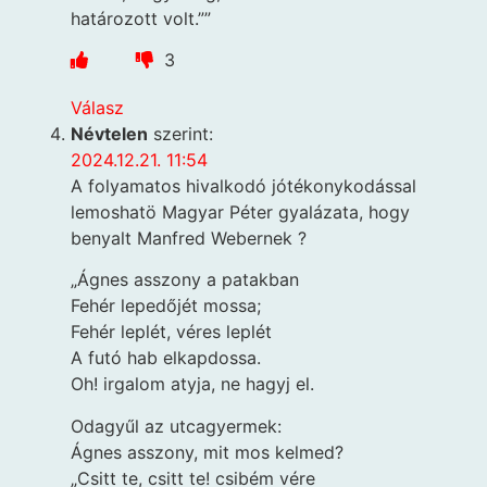
határozott volt.””
3
Válasz
Névtelen
szerint:
2024.12.21. 11:54
A folyamatos hivalkodó jótékonykodással
lemoshatö Magyar Péter gyalázata, hogy
benyalt Manfred Webernek ?
„Ágnes asszony a patakban
Fehér lepedőjét mossa;
Fehér leplét, véres leplét
A futó hab elkapdossa.
Oh! irgalom atyja, ne hagyj el.
Odagyűl az utcagyermek:
Ágnes asszony, mit mos kelmed?
„Csitt te, csitt te! csibém vére