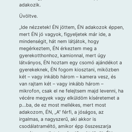
adakozik.
Üvöltve.
„Ide nézzetek! ÉN jöttem, ÉN adakozok éppen,
mert ÉN jó vagyok, figyeljetek már ide, a
mindenségit, hát nem látjátok, hogy
megérkeztem, ÉN érkeztem meg a
gyerekotthonhoz, kamionnal, mert úgy
látványos, ÉN hoztam egy csomó ajándékot a
gyerekeknek, ÉN fogom kiosztani, miközben
két – vagy inkább három – kamera vesz, és
van rajtam két – vagy inkább három –
mikrofon, csak el ne felejtsem majd levenni, ha
vécére megyek vagy elküldöm kíséretemet a
p…ba, de ez most mellékes, mert most
adakozom, ÉN, „A” férfi, a jóságos, az
irgalmas, a nagyszerű, aki akkor is
csodálatraméltó, amikor épp összeszarja