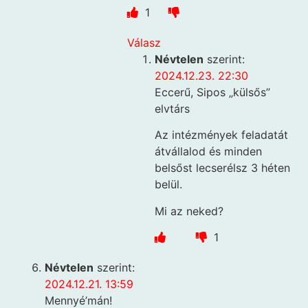
1
Válasz
Névtelen
szerint:
2024.12.23. 22:30
Eccerű, Sipos „külsős”
elvtárs
Az intézmények feladatát
átvállalod és minden
belsőst lecserélsz 3 héten
belül.
Mi az neked?
1
Névtelen
szerint:
2024.12.21. 13:59
Mennyé’mán!