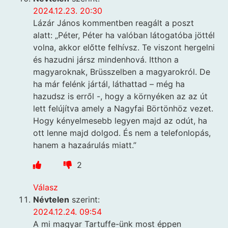
2024.12.23. 20:30
Lázár János kommentben reagált a poszt
alatt: „Péter, Péter ha valóban látogatóba jöttél
volna, akkor előtte felhívsz. Te viszont hergelni
és hazudni jársz mindenhová. Itthon a
magyaroknak, Brüsszelben a magyarokról. De
ha már felénk jártál, láthattad – még ha
hazudsz is erről -, hogy a környéken az az út
lett felújítva amely a Nagyfai Börtönhöz vezet.
Hogy kényelmesebb legyen majd az odút, ha
ott lenne majd dolgod. És nem a telefonlopás,
hanem a hazaárulás miatt.”
2
Válasz
Névtelen
szerint:
2024.12.24. 09:54
A mi magyar Tartuffe-ünk most éppen