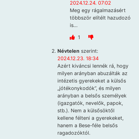
2024.12.24. 07:02
Meg egy rágalmazásért
többször elítélt hazudozó
is…
1
Névtelen
szerint:
2024.12.23. 18:34
Azért kiváncsi lennék rá, hogy
milyen arányban abuzálták az
intézetis gyerekeket a külsős
„jótékonykodók”, és milyen
arányban a belsős személyek
(igazgatók, nevelők, papok,
stb.). Nem a külsősöktől
kellene félteni a gyerekeket,
hanem a Bese-féle belsős
ragadozóktól.