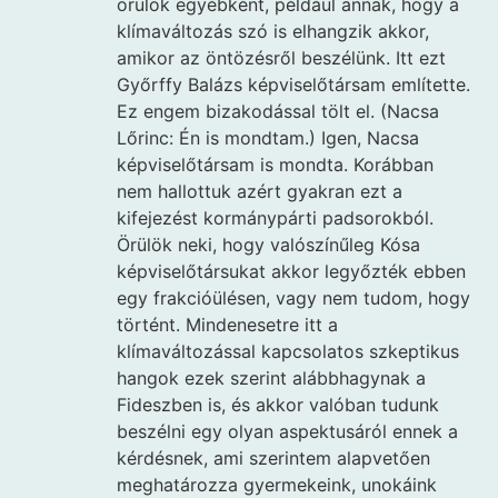
örülök egyébként, például annak, hogy a
klímaváltozás szó is elhangzik akkor,
amikor az öntözésről beszélünk. Itt ezt
Győrffy Balázs képviselőtársam említette.
Ez engem bizakodással tölt el. (Nacsa
Lőrinc: Én is mondtam.) Igen, Nacsa
képviselőtársam is mondta. Korábban
nem hallottuk azért gyakran ezt a
kifejezést kormánypárti padsorokból.
Örülök neki, hogy valószínűleg Kósa
képviselőtársukat akkor legyőzték ebben
egy frakcióülésen, vagy nem tudom, hogy
történt. Mindenesetre itt a
klímaváltozással kapcsolatos szkeptikus
hangok ezek szerint alábbhagynak a
Fideszben is, és akkor valóban tudunk
beszélni egy olyan aspektusáról ennek a
kérdésnek, ami szerintem alapvetően
meghatározza gyermekeink, unokáink