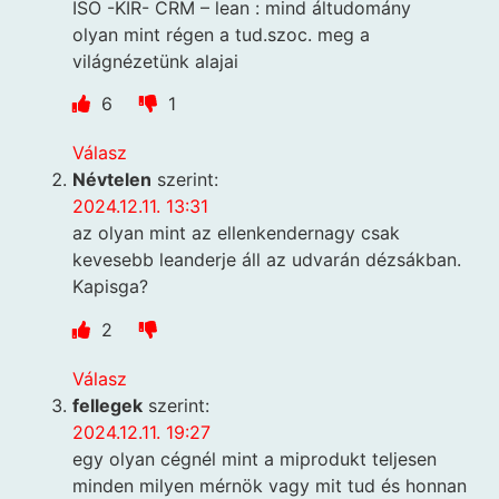
ISO -KIR- CRM – lean : mind áltudomány
olyan mint régen a tud.szoc. meg a
világnézetünk alajai
6
1
Válasz
Névtelen
szerint:
2024.12.11. 13:31
az olyan mint az ellenkendernagy csak
kevesebb leanderje áll az udvarán dézsákban.
Kapisga?
2
Válasz
fellegek
szerint:
2024.12.11. 19:27
egy olyan cégnél mint a miprodukt teljesen
minden milyen mérnök vagy mit tud és honnan