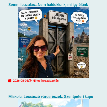
Semmi buzulás…Nem haldoklunk, mi így élünk
2026-08-08
Nincs hozzászólás
Miskolc. Lecsúszó városrészek. Szentpéteri kapu