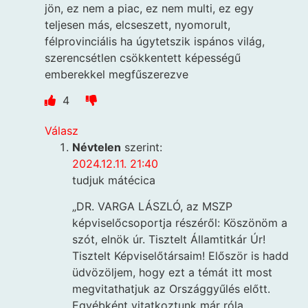
jön, ez nem a piac, ez nem multi, ez egy
teljesen más, elcseszett, nyomorult,
félprovinciális ha úgytetszik ispános világ,
szerencsétlen csökkentett képességű
emberekkel megfűszerezve
4
Válasz
Névtelen
szerint:
2024.12.11. 21:40
tudjuk mátécica
„DR. VARGA LÁSZLÓ, az MSZP
képviselőcsoportja részéről: Köszönöm a
szót, elnök úr. Tisztelt Államtitkár Úr!
Tisztelt Képviselőtársaim! Először is hadd
üdvözöljem, hogy ezt a témát itt most
megvitathatjuk az Országgyűlés előtt.
Egyébként vitatkoztunk már róla