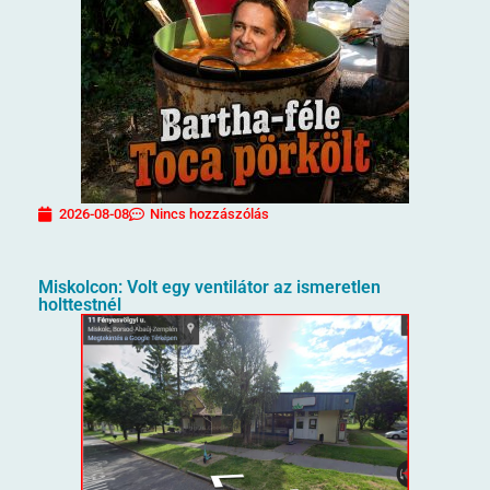
2026-08-08
Nincs hozzászólás
Miskolcon: Volt egy ventilátor az ismeretlen
holttestnél