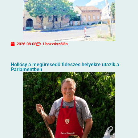
2026-08-08
1 hozzászólás
Hollósy a megüresedő fideszes helyekre utazik a
Parlamentben