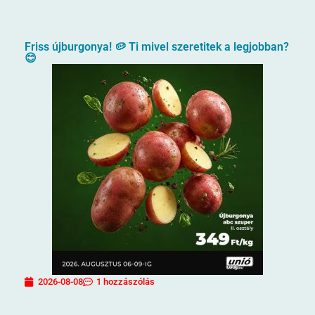
Friss újburgonya! 🥔 Ti mivel szeretitek a legjobban?
😊
2026-08-08
1 hozzászólás