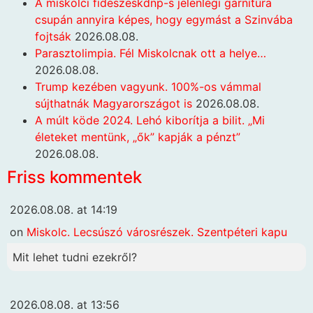
A miskolci fideszeskdnp-s jelenlegi garnitúra
csupán annyira képes, hogy egymást a Szinvába
fojtsák
2026.08.08.
Parasztolimpia. Fél Miskolcnak ott a helye…
2026.08.08.
Trump kezében vagyunk. 100%-os vámmal
sújthatnák Magyarországot is
2026.08.08.
A múlt köde 2024. Lehó kiborítja a bilit. „Mi
életeket mentünk, „ők” kapják a pénzt”
2026.08.08.
Friss kommentek
2026.08.08. at 14:19
on
Miskolc. Lecsúszó városrészek. Szentpéteri kapu
Mit lehet tudni ezekről?
2026.08.08. at 13:56