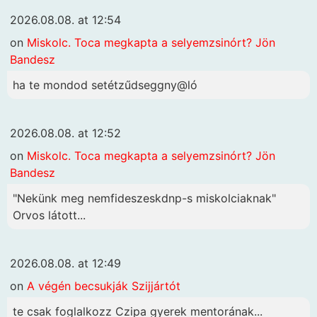
2026.08.08. at 12:54
on
Miskolc. Toca megkapta a selyemzsinórt? Jön
Bandesz
ha te mondod setétzűdseggny@ló
2026.08.08. at 12:52
on
Miskolc. Toca megkapta a selyemzsinórt? Jön
Bandesz
"Nekünk meg nemfideszeskdnp-s miskolciaknak"
Orvos látott...
2026.08.08. at 12:49
on
A végén becsukják Szijjártót
te csak foglalkozz Czipa gyerek mentorának...