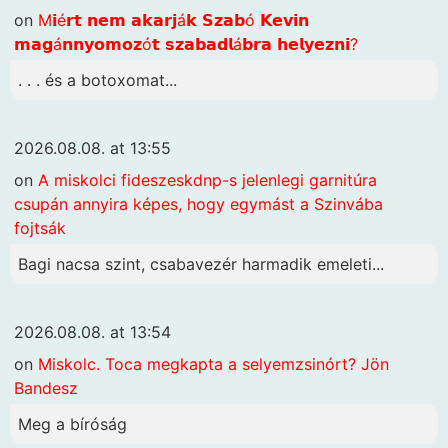
on
M𝗶é𝗿𝘁 𝗻𝗲𝗺 𝗮𝗸𝗮𝗿𝗷á𝗸 𝗦𝘇𝗮𝗯ó 𝗞𝗲𝘃𝗶𝗻
𝗺𝗮𝗴á𝗻𝗻𝘆𝗼𝗺𝗼𝘇ó𝘁 𝘀𝘇𝗮𝗯𝗮𝗱𝗹á𝗯𝗿𝗮 𝗵𝗲𝗹𝘆𝗲𝘇𝗻𝗶?
. . . és a botoxomat...
2026.08.08. at 13:55
on
A miskolci fideszeskdnp-s jelenlegi garnitúra
csupán annyira képes, hogy egymást a Szinvába
fojtsák
Bagi nacsa szint, csabavezér harmadik emeleti...
2026.08.08. at 13:54
on
Miskolc. Toca megkapta a selyemzsinórt? Jön
Bandesz
Meg a bíróság