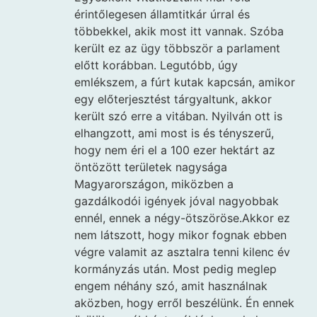
érintőlegesen államtitkár úrral és
többekkel, akik most itt vannak. Szóba
került ez az ügy többször a parlament
előtt korábban. Legutóbb, úgy
emlékszem, a fúrt kutak kapcsán, amikor
egy előterjesztést tárgyaltunk, akkor
került szó erre a vitában. Nyilván ott is
elhangzott, ami most is és tényszerű,
hogy nem éri el a 100 ezer hektárt az
öntözött területek nagysága
Magyarországon, miközben a
gazdálkodói igények jóval nagyobbak
ennél, ennek a négy-ötszöröse.Akkor ez
nem látszott, hogy mikor fognak ebben
végre valamit az asztalra tenni kilenc év
kormányzás után. Most pedig meglep
engem néhány szó, amit használnak
aközben, hogy erről beszélünk. Én ennek