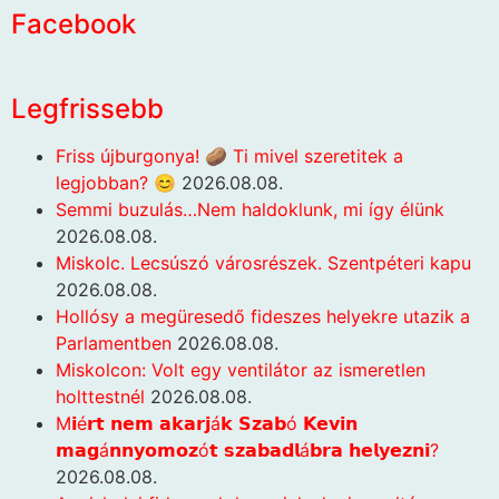
Facebook
Legfrissebb
Friss újburgonya! 🥔 Ti mivel szeretitek a
legjobban? 😊
2026.08.08.
Semmi buzulás…Nem haldoklunk, mi így élünk
2026.08.08.
Miskolc. Lecsúszó városrészek. Szentpéteri kapu
2026.08.08.
Hollósy a megüresedő fideszes helyekre utazik a
Parlamentben
2026.08.08.
Miskolcon: Volt egy ventilátor az ismeretlen
holttestnél
2026.08.08.
M𝗶é𝗿𝘁 𝗻𝗲𝗺 𝗮𝗸𝗮𝗿𝗷á𝗸 𝗦𝘇𝗮𝗯ó 𝗞𝗲𝘃𝗶𝗻
𝗺𝗮𝗴á𝗻𝗻𝘆𝗼𝗺𝗼𝘇ó𝘁 𝘀𝘇𝗮𝗯𝗮𝗱𝗹á𝗯𝗿𝗮 𝗵𝗲𝗹𝘆𝗲𝘇𝗻𝗶?
2026.08.08.