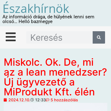
Északhírnök
Az információ drága, de hülyének lenni sem
olcsó… Helló bazmegye
Miskolc. Ok. De, mi
az a lean menedzser?
Új ügyvezető a
MiProdukt Kft. élén
2024.12.10.
12:33
5 hozzászólás