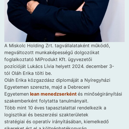
A Miskolc Holding Zrt. tagvállalataként működő,
megváltozott munkaképességű dolgozókat
foglalkoztató MiProdukt Kft. ügyvezetői
pozícióját Lukács Lívia helyett 2024. december 3-
tól Oláh Erika tölti be.
Oláh Erika közgazdász diplomáját a Nyíregyházi
Egyetemen szerezte, majd a Debreceni
Egyetemen
lean menedzserként
és minőségirányítási
szakemberként folytatta tanulmányait.
Több mint 10 éves tapasztalattal rendelkezik a
logisztikai és beszerzési szakterületek
stratégiai és operatív irányításában, kiemelkedő
sikereket ért el a költséghatékonyság