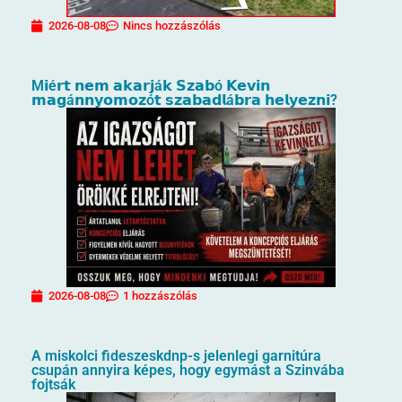
2026-08-08
Nincs hozzászólás
M𝗶é𝗿𝘁 𝗻𝗲𝗺 𝗮𝗸𝗮𝗿𝗷á𝗸 𝗦𝘇𝗮𝗯ó 𝗞𝗲𝘃𝗶𝗻
𝗺𝗮𝗴á𝗻𝗻𝘆𝗼𝗺𝗼𝘇ó𝘁 𝘀𝘇𝗮𝗯𝗮𝗱𝗹á𝗯𝗿𝗮 𝗵𝗲𝗹𝘆𝗲𝘇𝗻𝗶?
2026-08-08
1 hozzászólás
A miskolci fideszeskdnp-s jelenlegi garnitúra
csupán annyira képes, hogy egymást a Szinvába
fojtsák