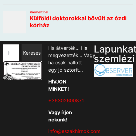
Lapunka
Ha átverték… Ha
Keresés
megvezették… Vagy
szemlézi
ha csak hallott
egy jó sztorit…
HÍVJON
MINKET!
+36302600871
Vagy írjon
nekünk!
info@eszakhirnok.com