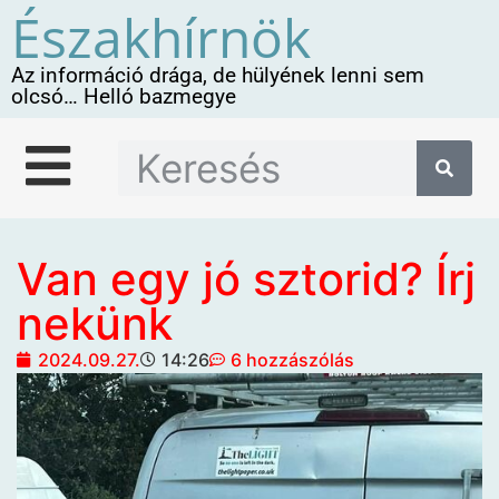
Északhírnök
Az információ drága, de hülyének lenni sem
olcsó… Helló bazmegye
Van egy jó sztorid? Írj
nekünk
2024.09.27.
14:26
6 hozzászólás