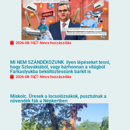
2026-08-10
Nincs hozzászólás
MI NEM SZÁNDÉKOZUNK ilyen lépéseket tenni,
hogy Szlovákiából, vagy bárhonnan a világból
Farkaslyukba beköltöztessünk bárkit is
2026-08-10
Nincs hozzászólás
Miskolc. Üresek a locsolózsákok, pusztulnak a
növendék fák a Népkertben