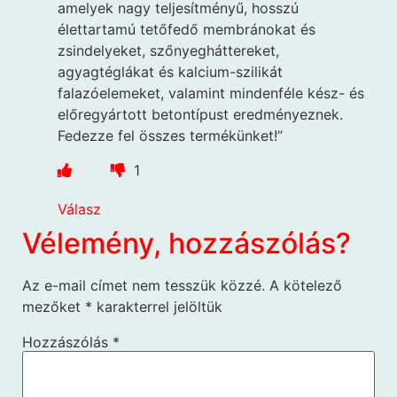
amelyek nagy teljesítményű, hosszú
élettartamú tetőfedő membránokat és
zsindelyeket, szőnyegháttereket,
agyagtéglákat és kalcium-szilikát
falazóelemeket, valamint mindenféle kész- és
előregyártott betontípust eredményeznek.
Fedezze fel összes termékünket!”
1
Válasz
Vélemény, hozzászólás?
Az e-mail címet nem tesszük közzé.
A kötelező
mezőket
*
karakterrel jelöltük
Hozzászólás
*