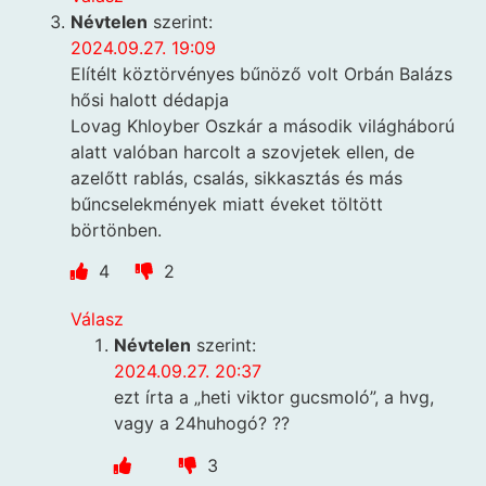
Névtelen
szerint:
2024.09.27. 19:09
Elítélt köztörvényes bűnöző volt Orbán Balázs
hősi halott dédapja
Lovag Khloyber Oszkár a második világháború
alatt valóban harcolt a szovjetek ellen, de
azelőtt rablás, csalás, sikkasztás és más
bűncselekmények miatt éveket töltött
börtönben.
4
2
Válasz
Névtelen
szerint:
2024.09.27. 20:37
ezt írta a „heti viktor gucsmoló”, a hvg,
vagy a 24huhogó? ??
3