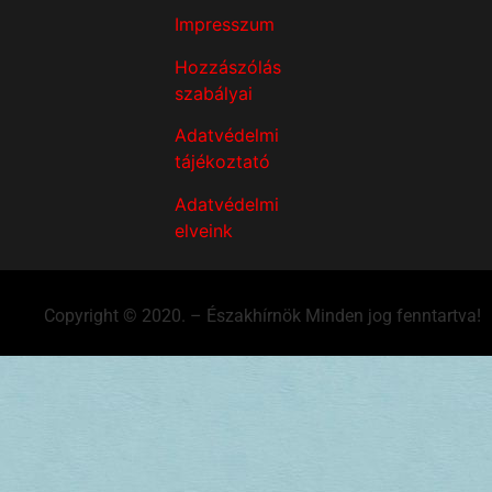
Impresszum
Hozzászólás
szabályai
Adatvédelmi
tájékoztató
Adatvédelmi
elveink
Copyright © 2020. – Északhírnök Minden jog fenntartva!