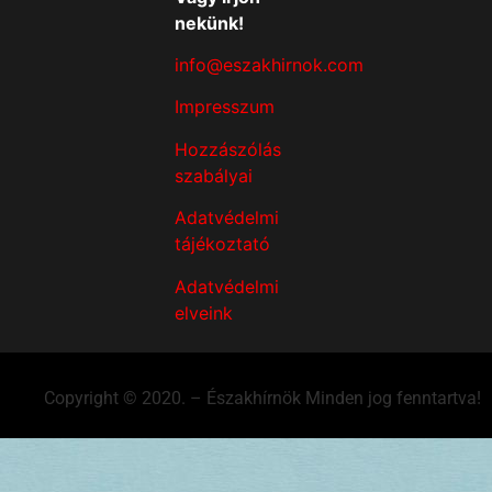
nekünk!
info@eszakhirnok.com
Impresszum
Hozzászólás
szabályai
Adatvédelmi
tájékoztató
Adatvédelmi
elveink
Copyright © 2020. – Északhírnök Minden jog fenntartva!