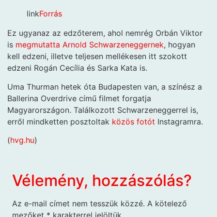
link
Forrás
Ez ugyanaz az edzőterem, ahol nemrég Orbán Viktor
is
megmutatta Arnold Schwarzeneggernek
, hogyan
kell edzeni, illetve teljesen mellékesen itt szokott
edzeni Rogán Cecília és Sarka Kata is.
Uma Thurman hetek óta Budapesten van, a színész a
Ballerina Overdrive című filmet forgatja
Magyarországon. Találkozott Schwarzeneggerrel is,
erről mindketten posztoltak
közös fotót
Instagramra.
(
hvg.hu
)
Vélemény, hozzászólás?
Az e-mail címet nem tesszük közzé.
A kötelező
mezőket
*
karakterrel jelöltük