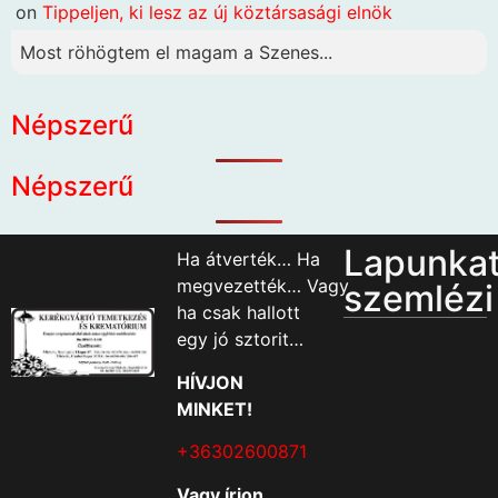
on
Tippeljen, ki lesz az új köztársasági elnök
Most röhögtem el magam a Szenes...
Népszerű
Népszerű
Lapunka
Ha átverték… Ha
megvezették… Vagy
szemlézi
ha csak hallott
egy jó sztorit…
HÍVJON
MINKET!
+36302600871
Vagy írjon