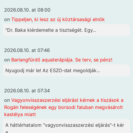
2026.08.10. at 08:00
on
Tippeljen, ki lesz az új köztársasági elnök
"Dr. Baka kiérdemelte a tisztségét. Egy...
2026.08.10. at 07:46
on
Barlangfürdő aquaterápiája. Se terv, se pénz!
Nyugodj már le! Az ESZO-dat megoldják...
2026.08.10. at 07:34
on
Vagyonvisszaszerzési eljárást kérnek a tiszások a
Rogán feleségének egy borsodi faluban megvásárolt
kastélya miatt
A háttérhatalom "vagyonvisszaszerzési eljárás"-t kér
a...