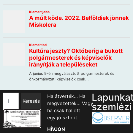
Lapunka
Ha átverték… Ha
Keresés
megvezették… Vagy
szemlézi
ha csak hallott
egy jó sztorit…
HÍVJON