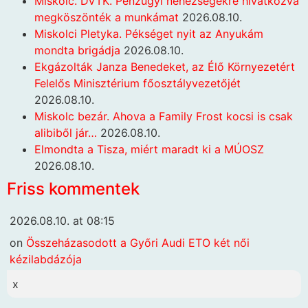
Miskolc. DVTK. Pénzügyi nehézségekre hivatkozva
megköszönték a munkámat
2026.08.10.
Miskolci Pletyka. Pékséget nyit az Anyukám
mondta brigádja
2026.08.10.
Ekgázolták Janza Benedeket, az Élő Környezetért
Felelős Minisztérium főosztályvezetőjét
2026.08.10.
Miskolc bezár. Ahova a Family Frost kocsi is csak
alibiből jár…
2026.08.10.
Elmondta a Tisza, miért maradt ki a MÚOSZ
2026.08.10.
Friss kommentek
2026.08.10. at 08:15
on
Összeházasodott a Győri Audi ETO két női
kézilabdázója
x