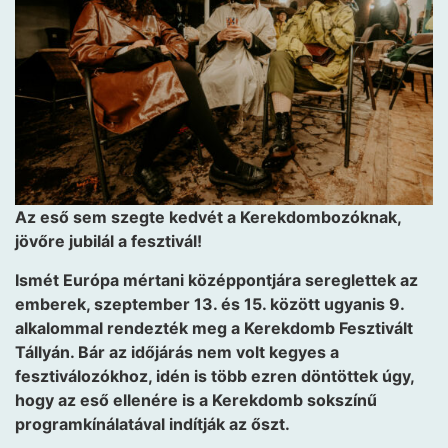
Az eső sem szegte kedvét a Kerekdombozóknak,
jövőre jubilál a fesztivál!
Ismét Európa mértani középpontjára sereglettek az
emberek, szeptember 13. és 15. között ugyanis 9.
alkalommal rendezték meg a Kerekdomb Fesztivált
Tállyán. Bár az időjárás nem volt kegyes a
fesztiválozókhoz, idén is több ezren döntöttek úgy,
hogy az eső ellenére is a Kerekdomb sokszínű
programkínálatával indítják az őszt.