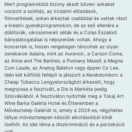
Mert programokból bizony akadt bőven: sokakat
vonzott a színház, az irodalmi előadások,
filmvetítések, sokan érkeztek családdal és vettek részt
a kreatív gyerekprogramokon, de az eső ellenére a
dűlőtúrák, városismereti séták és a Colas Északkő
bányalátogatásai is népszerűek voltak. Ahogy a
koncertek is, hiszen rengetegen táncoltak az olyan
zenekarok dalaira, mint az Aurevoir., a Carson Coma,
az Anna and The Barbies, a Punnany Massif, a Magna
Cum Laude, az Analog Balaton vagy éppen Co Lee.
Idén két külföldi fellépő is játszott a Kerekdombon: a
Cheap Tobacco Lengyelországból érkezett, hogy
megnyissa a fesztivált, a Dis is Markéta pedig
Szlovákiából. A fesztiválon nyitották meg a Tokaj Art
Wine Barka Galéria Hotel és Étteremben a
Művésztelep Galériát is, amely a 2024-es, négyhetes
tállyai művésztelepen készült alkotásokból kínál
ízelítőt. Az idei téma a diszkrimináció és a perzekúció
volt.