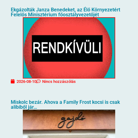
Ekgázolták Janza Benedeket, az Élő Környezetért
Felelős Minisztérium főosztályvezetőjét
2026-08-10
Nincs hozzászólás
Miskolc bezár. Ahova a Family Frost kocsi is csak
alibiből jár…