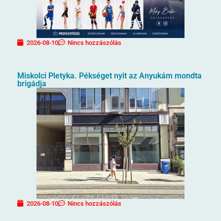
2026-08-10
Nincs hozzászólás
Miskolci Pletyka. Pékséget nyit az Anyukám mondta
brigádja
2026-08-10
Nincs hozzászólás