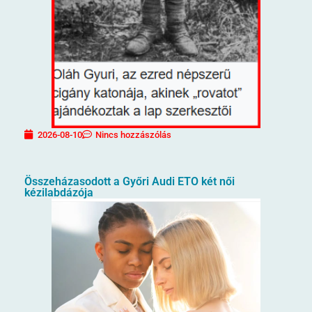
2026-08-10
Nincs hozzászólás
Összeházasodott a Győri Audi ETO két női
kézilabdázója