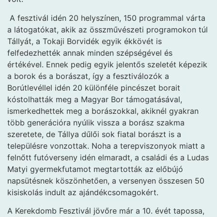
A fesztivál idén 20 helyszínen, 150 programmal várta
a látogatókat, akik az összművészeti programokon túl
Tállyát, a Tokaji Borvidék egyik ékkövét is
felfedezhették annak minden szépségével és
értékével. Ennek pedig egyik jelentős szeletét képezik
a borok és a borászat, így a fesztiválozók a
Borútlevéllel idén 20 különféle pincészet borait
kóstolhatták meg a Magyar Bor támogatásával,
ismerkedhettek meg a borászokkal, akiknél gyakran
több generációra nyúlik vissza a borász szakma
szeretete, de Tállya dűlői sok fiatal borászt is a
településre vonzottak. Noha a terepviszonyok miatt a
felnőtt futóverseny idén elmaradt, a családi és a Ludas
Matyi gyermekfutamot megtartották az előbújó
napsütésnek köszönhetően, a versenyen összesen 50
kisiskolás indult az ajándékcsomagokért.
A Kerekdomb Fesztivál jövőre már a 10. évét tapossa,