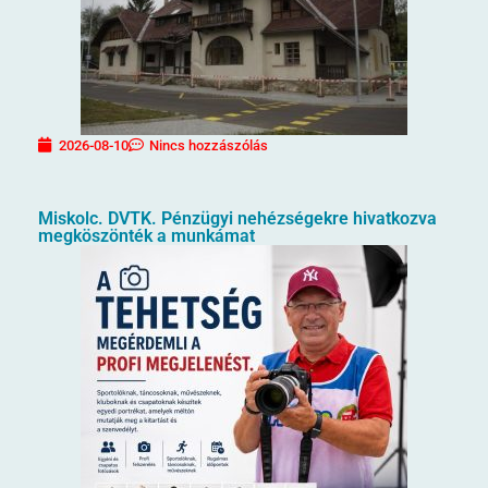
2026-08-10
Nincs hozzászólás
Miskolc. DVTK. Pénzügyi nehézségekre hivatkozva
megköszönték a munkámat