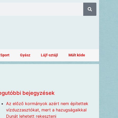
Sport
Gyász
Lájf-sztájl
Múlt köde
egutóbbi bejegyzések
Az előző kormányok azért nem építettek
vízduzzasztókat, mert a hazugságaikkal
Dunát lehetett rekeszteni