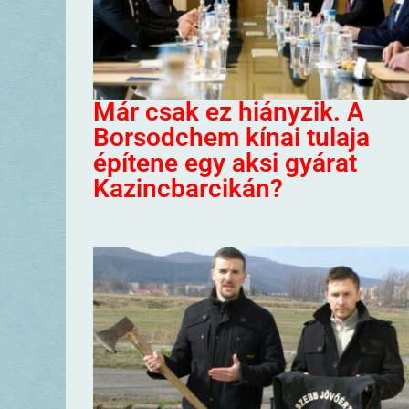
Már csak ez hiányzik. A
Borsodchem kínai tulaja
építene egy aksi gyárat
Kazincbarcikán?