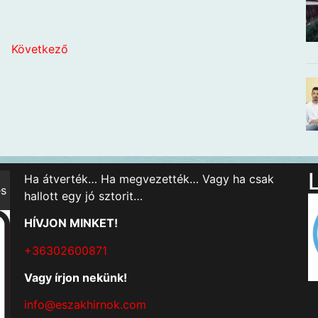
ő
Következő
Ha átverték… Ha megvezették… Vagy ha csak
és
hallott egy jó sztorit…
HÍVJON MINKET!
+36302600871
Vagy írjon nekünk!
info@eszakhirnok.com