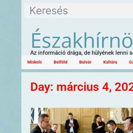
Északhírn
Az információ drága, de hülyének lenni
Miskolc
Belföld
Bulvár
Kultúra
G
Day: március 4, 20