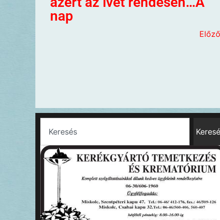
azért az ívet rendesen…A
nap
Előz
Keres