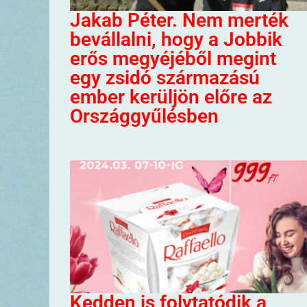
Jakab Péter. Nem merték
bevállalni, hogy a Jobbik
erős megyéjéből megint
egy zsidó származású
ember kerüljön előre az
Országgyűlésben
Kedden is folytatódik a