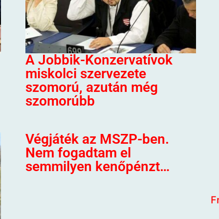
A Jobbik-Konzervatívok
miskolci szervezete
szomorú, azután még
szomorúbb
Végjáték az MSZP-ben.
Nem fogadtam el
semmilyen kenőpénzt…
F