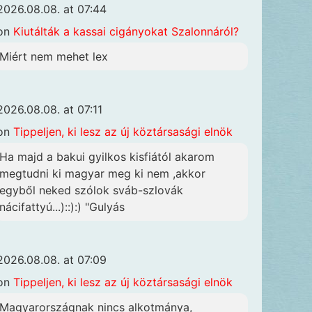
2026.08.08. at 07:44
on
Kiutálták a kassai cigányokat Szalonnáról?
Miért nem mehet lex
2026.08.08. at 07:11
on
Tippeljen, ki lesz az új köztársasági elnök
Ha majd a bakui gyilkos kisfiától akarom
megtudni ki magyar meg ki nem ,akkor
egyből neked szólok sváb-szlovák
nácifattyú...)::):) "Gulyás
2026.08.08. at 07:09
on
Tippeljen, ki lesz az új köztársasági elnök
Magyarországnak nincs alkotmánya,