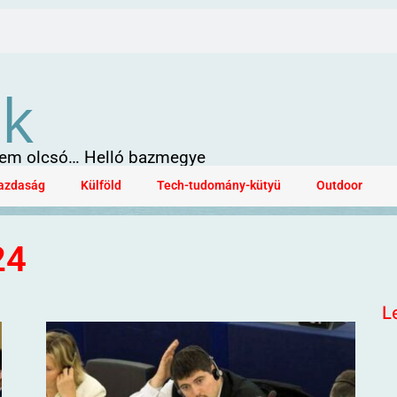
ök
 sem olcsó… Helló bazmegye
azdaság
Külföld
Tech-tudomány-kütyü
Outdoor
24
L