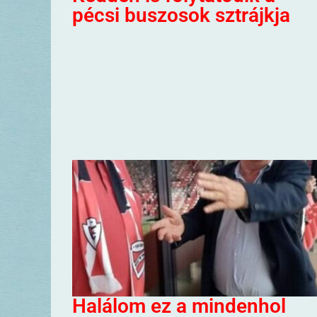
pécsi buszosok sztrájkja
Halálom ez a mindenhol