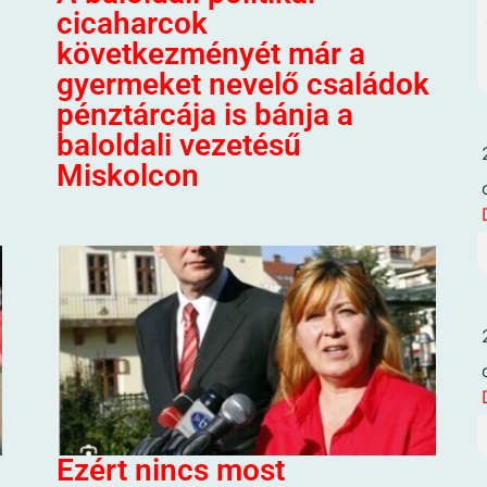
cicaharcok
következményét már a
gyermeket nevelő családok
pénztárcája is bánja a
baloldali vezetésű
Miskolcon
Ezért nincs most