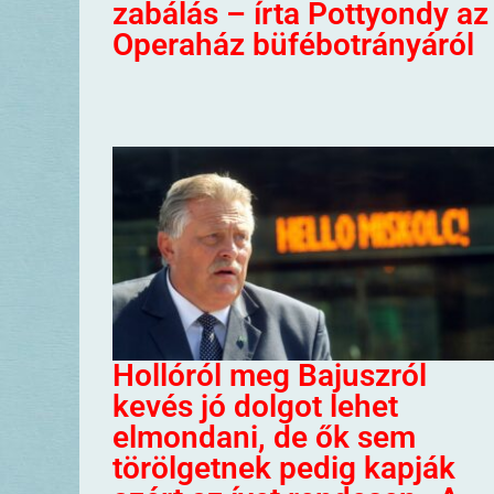
zabálás – írta Pottyondy az
Operaház büfébotrányáról
Hollóról meg Bajuszról
kevés jó dolgot lehet
elmondani, de ők sem
törölgetnek pedig kapják