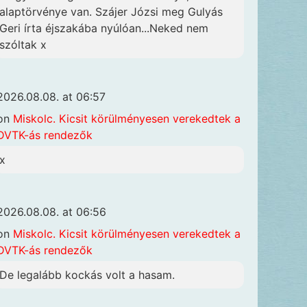
alaptörvénye van. Szájer Józsi meg Gulyás
Geri írta éjszakába nyúlóan...Neked nem
szóltak x
2026.08.08. at 06:57
on
Miskolc. Kicsit körülményesen verekedtek a
DVTK-ás rendezők
x
2026.08.08. at 06:56
on
Miskolc. Kicsit körülményesen verekedtek a
DVTK-ás rendezők
De legalább kockás volt a hasam.