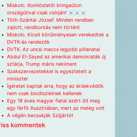
Miskolc. Komlóstetői bringaúton
országútival csak csínján! ☠️☠️☠️
Tóth-Szántai József. Minden rendben
zajlott, rendbontás nem történt
Miskolc. Kicsit körülményesen verekedtek a
DVTK-ás rendezők
DVTK. Az uncsi meccs legjobb pillanatai
Abdul El-Sayed az amerikai demokraták új
sztárja, Trump máris nekiment
Szakszervezetekkel is egyeztetett a
miniszter
Ígéretet kaptak arra, hogy az érdekvédők
nem csak biodíszletnek kellenek
Egy 18 éves magyar fiatal azért ölt meg
egy férfit Ausztriában, mert az meleg volt
A végén becsukják Szijjártót
riss kommentek