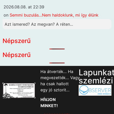
2026.08.08. at 22:39
on
Semmi buzulás…Nem haldoklunk, mi így élünk
Azt ismered? Az megvan? A réten...
Népszerű
Népszerű
Lapunka
Ha átverték… Ha
megvezették… Vagy
szemlézi
ha csak hallott
egy jó sztorit…
HÍVJON
MINKET!