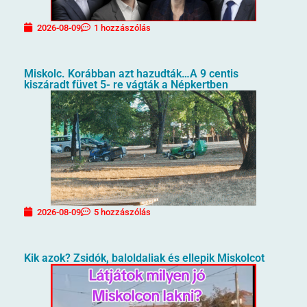
2026-08-09
1 hozzászólás
Miskolc. Korábban azt hazudták…A 9 centis
kiszáradt füvet 5- re vágták a Népkertben
2026-08-09
5 hozzászólás
Kik azok? Zsidók, baloldaliak és ellepik Miskolcot