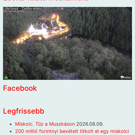
Facebook
Legfrissebb
Miskolc. Tűz a Muszkáson
2026.08.09.
200 millió forintnyi bevételt titkolt el egy miskolci