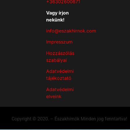
+36302600871
Vagy írjon
nekünk!
info@eszakhirnok.com
Impresszum
Hozzászólás
szabályai
Adatvédelmi
tájékoztató
Adatvédelmi
elveink
Copyright © 2020. – Északhírnök Minden jog fenntartva!