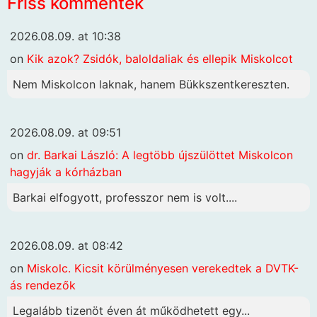
Friss kommentek
2026.08.09. at 10:38
on
Kik azok? Zsidók, baloldaliak és ellepik Miskolcot
Nem Miskolcon laknak, hanem Bükkszentkereszten.
2026.08.09. at 09:51
on
dr. Barkai László: A legtöbb újszülöttet Miskolcon
hagyják a kórházban
Barkai elfogyott, professzor nem is volt....
2026.08.09. at 08:42
on
Miskolc. Kicsit körülményesen verekedtek a DVTK-
ás rendezők
Legalább tizenöt éven át működhetett egy...