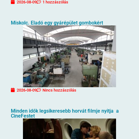
2026-08-09
1 hozzászólás
Miskolc. Eladó egy gyárépület gombokért
2026-08-09
Nincs hozzászólás
Minden idők legsikeresebb horvát filmje nyitja a
CineFestet