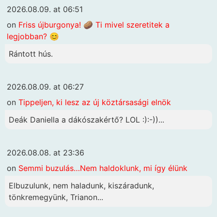
2026.08.09. at 06:51
on
Friss újburgonya! 🥔 Ti mivel szeretitek a
legjobban? 😊
Rántott hús.
2026.08.09. at 06:27
on
Tippeljen, ki lesz az új köztársasági elnök
Deák Daniella a dákószakértő? LOL :):-))...
2026.08.08. at 23:36
on
Semmi buzulás…Nem haldoklunk, mi így élünk
Elbuzulunk, nem haladunk, kiszáradunk,
tönkremegyünk, Trianon...