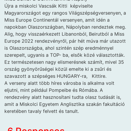
Újra a miskolci Vascsák Kitti képviselte
Magyarországot egy rangos Világszépségversenyen, a
Miss Europe Continentál versenyen, amit idén a
napokban Olaszországban, Nápolyban rendeztek meg.
Alig, hogy visszaérkezett Libanonból, Beirutból a Miss
Europe 2022 rendezvényről, pár hét múva már utazott
is Olaszországba, ahol szintén szép eredménnyel
szerepelt, ugyanis a TOP- ba, elsők közé választották.
Ez természetesen nagy elismerésnek számít, mivel 35
ország gyönyörűségei közül emelte ki a zsűri és
szavazott a szépséges HUNGARY-ra, Kittire.
A verseny alatt több híres városba is alkalma volt
eljutni, mint például Pompeibe és Rómába. A
rendezvény alatt hasznosítani tudta olasz tudását is,
amit a Miskolci Egyetem Anglisztika szakán fakultáció
keretében tavaly felvett és tanult.