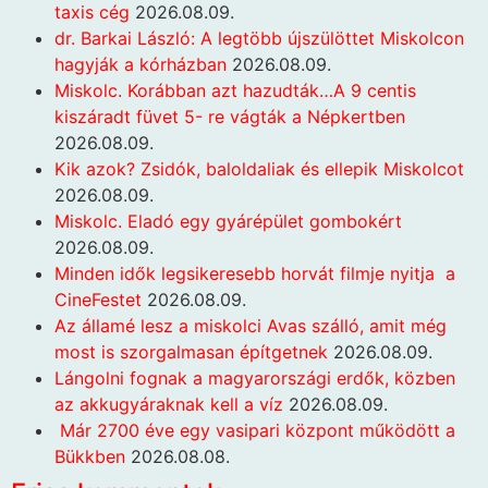
taxis cég
2026.08.09.
dr. Barkai László: A legtöbb újszülöttet Miskolcon
hagyják a kórházban
2026.08.09.
Miskolc. Korábban azt hazudták…A 9 centis
kiszáradt füvet 5- re vágták a Népkertben
2026.08.09.
Kik azok? Zsidók, baloldaliak és ellepik Miskolcot
2026.08.09.
Miskolc. Eladó egy gyárépület gombokért
2026.08.09.
Minden idők legsikeresebb horvát filmje nyitja a
CineFestet
2026.08.09.
Az államé lesz a miskolci Avas szálló, amit még
most is szorgalmasan építgetnek
2026.08.09.
Lángolni fognak a magyarországi erdők, közben
az akkugyáraknak kell a víz
2026.08.09.
Már 2700 éve egy vasipari központ működött a
Bükkben
2026.08.08.