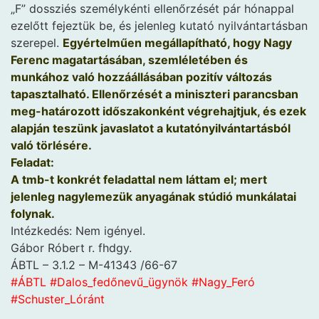
„F” dossziés személykénti ellenőrzését pár hónappal
ezelőtt fejeztük be, és jelenleg kutató nyilvántartásban
szerepel.
Egyértelműen megállapítható, hogy Nagy
Ferenc magatartásában, szemléletében és
munkához való hozzáállásában pozitív változás
tapasztalható. Ellenőrzését a miniszteri parancsban
meg-határozott időszakonként végrehajtjuk, és ezek
alapján teszünk javaslatot a kutatónyilvántartásból
való törlésére.
Feladat:
A tmb-t konkrét feladattal nem láttam el; mert
jelenleg nagylemezük anyagának stúdió munkálatai
folynak.
Intézkedés: Nem igényel.
Gábor Róbert r. fhdgy.
ÁBTL – 3.1.2 – M-41343 /66-67
#ÁBTL
#Dalos_fedőnevű_ügynök
#Nagy_Feró
#Schuster_Lóránt