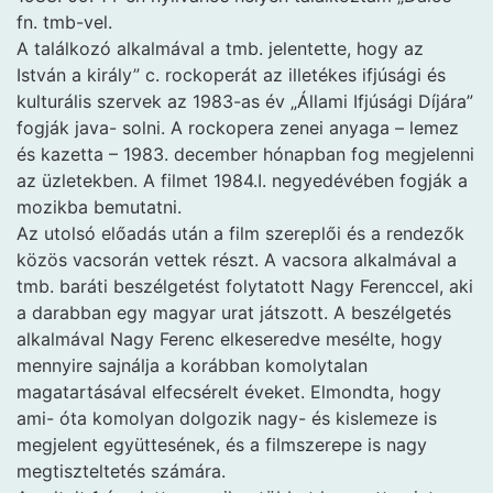
fn. tmb-vel.
A találkozó alkalmával a tmb. jelentette, hogy az
István a király” c. rockoperát az illetékes ifjúsági és
kulturális szervek az 1983-as év „Állami Ifjúsági Díjára”
fogják java- solni. A rockopera zenei anyaga – lemez
és kazetta – 1983. december hónapban fog megjelenni
az üzletekben. A filmet 1984.I. negyedévében fogják a
mozikba bemutatni.
Az utolsó előadás után a film szereplői és a rendezők
közös vacsorán vettek részt. A vacsora alkalmával a
tmb. baráti beszélgetést folytatott Nagy Ferenccel, aki
a darabban egy magyar urat játszott. A beszélgetés
alkalmával Nagy Ferenc elkeseredve mesélte, hogy
mennyire sajnálja a korábban komolytalan
magatartásával elfecsérelt éveket. Elmondta, hogy
ami- óta komolyan dolgozik nagy- és kislemeze is
megjelent együttesének, és a filmszerepe is nagy
megtiszteltetés számára.