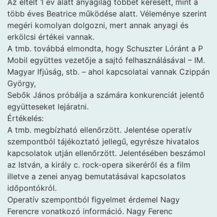
Az eltelt 1 év alatt anyagilag többet keresett, mint a
több éves Beatrice működése alatt. Véleménye szerint
megéri komolyan dolgozni, mert annak anyagi és
erkölcsi értékei vannak.
A tmb. továbbá elmondta, hogy Schuszter Lóránt a P
Mobil együttes vezetője a sajtó felhasználásával – IM.
Magyar Ifjúság, stb. – ahol kapcsolatai vannak Czippán
György,
Sebők János próbálja a számára konkurenciát jelentő
együtteseket lejáratni.
Értékelés:
A tmb. megbízható ellenőrzött. Jelentése operatív
szempontból tájékoztató jellegű, egyrésze hivatalos
kapcsolatok utján ellenőrzött. Jelentésében beszámol
az István, a király c. rock-opera sikeréről és a film
illetve a zenei anyag bemutatásával kapcsolatos
időpontókról.
Operatív szempontból figyelmet érdemel Nagy
Ferencre vonatkozó információ. Nagy Ferenc