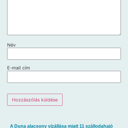
Név
E-mail cím
A Duna alacsony vízállása miatt 11 szállodahajó