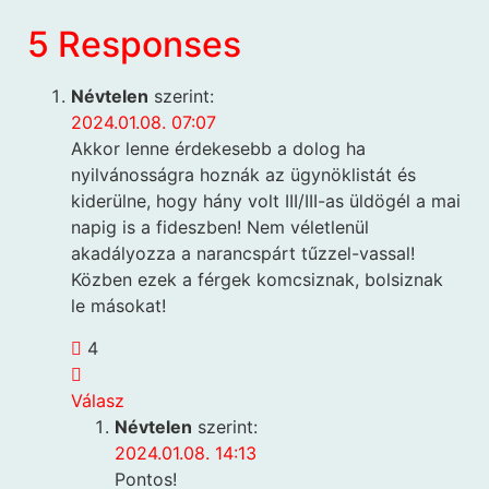
5 Responses
Névtelen
szerint:
2024.01.08. 07:07
Akkor lenne érdekesebb a dolog ha
nyilvánosságra hoznák az ügynöklistát és
kiderülne, hogy hány volt III/III-as üldögél a mai
napig is a fideszben! Nem véletlenül
akadályozza a narancspárt tűzzel-vassal!
Közben ezek a férgek komcsiznak, bolsiznak
le másokat!
4
Válasz
Névtelen
szerint:
2024.01.08. 14:13
Pontos!