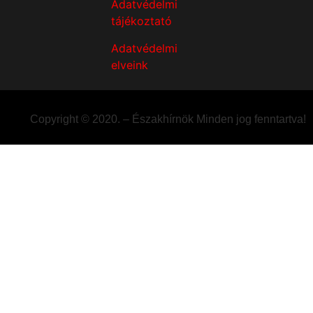
Adatvédelmi
tájékoztató
Adatvédelmi
elveink
Copyright © 2020. – Északhírnök Minden jog fenntartva!