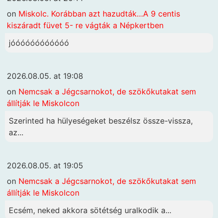
on
Miskolc. Korábban azt hazudták…A 9 centis
kiszáradt füvet 5- re vágták a Népkertben
jóóóóóóóóóóóó
2026.08.05. at 19:08
on
Nemcsak a Jégcsarnokot, de szökőkutakat sem
állítják le Miskolcon
Szerinted ha hülyeségeket beszélsz össze-vissza,
az...
2026.08.05. at 19:05
on
Nemcsak a Jégcsarnokot, de szökőkutakat sem
állítják le Miskolcon
Ecsém, neked akkora sötétség uralkodik a...