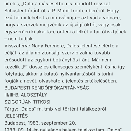
hiteles, „Dalos” más esetben is mondott rosszat
Schuster Lórántról, a P. Mobil frontemberéről. Hogy
ezúttal mi lehetett a motivációja – azt várta volna-e,
hogy a szervek megvédik az újságíróktól, vagy csak
egyszerűen ki akarta-e önteni a lelkét a tartótisztjének
– nem tudjuk.
Visszatérve Nagy Ferencre, Dalos jelentése elérte a
célját, az állambiztonsági szerv bizalma tovább
erősödött az egykori botrányhős iránt. Már nem
kezelik „F”-dossziés ellenséges személyként, és ha így
folytatja, akkor a kutató nyilvántartásból is törlni
fogják a nevét, olvasható a jelentés értékelésében.
BUDAPESTI RENDŐRFŐKAPITÁNYSÁG
III/III-B. ALOSZTÁLY
SZIGORÚAN TITKOS!
Tárgy: „Dalos” fn. tmb-vel történt találkozóról
JELENTÉS
Budapest, 1983. szeptember 20.
1983. 09. 14-én nyilvános helyen találkoztam „Dalos”