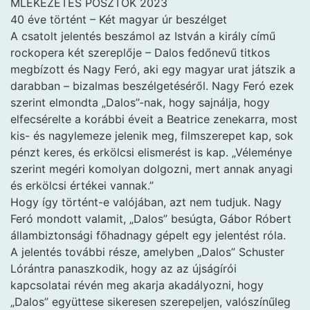
MLÉKEZETES POSZTOK 2023
40 éve történt – Két magyar úr beszélget
A csatolt jelentés beszámol az István a király című
rockopera két szereplője – Dalos fedőnevű titkos
megbízott és Nagy Feró, aki egy magyar urat játszik a
darabban – bizalmas beszélgetéséről. Nagy Feró ezek
szerint elmondta „Dalos”-nak, hogy sajnálja, hogy
elfecsérelte a korábbi éveit a Beatrice zenekarra, most
kis- és nagylemeze jelenik meg, filmszerepet kap, sok
pénzt keres, és erkölcsi elismerést is kap. „Véleménye
szerint megéri komolyan dolgozni, mert annak anyagi
és erkölcsi értékei vannak.”
Hogy így történt-e valójában, azt nem tudjuk. Nagy
Feró mondott valamit, „Dalos” besúgta, Gábor Róbert
állambiztonsági főhadnagy gépelt egy jelentést róla.
A jelentés további része, amelyben „Dalos” Schuster
Lórántra panaszkodik, hogy az az újságírói
kapcsolatai révén meg akarja akadályozni, hogy
„Dalos” együttese sikeresen szerepeljen, valószínűleg