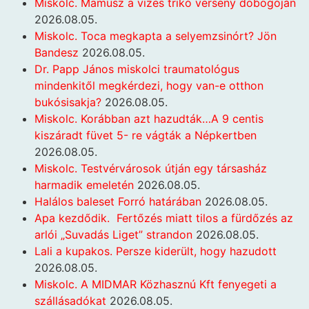
Miskolc. Mamusz a vizes trikó verseny dobogóján
2026.08.05.
Miskolc. Toca megkapta a selyemzsinórt? Jön
Bandesz
2026.08.05.
Dr. Papp János miskolci traumatológus
mindenkitől megkérdezi, hogy van-e otthon
bukósisakja?
2026.08.05.
Miskolc. Korábban azt hazudták…A 9 centis
kiszáradt füvet 5- re vágták a Népkertben
2026.08.05.
Miskolc. Testvérvárosok útján egy társasház
harmadik emeletén
2026.08.05.
Halálos baleset Forró határában
2026.08.05.
Apa kezdődik. Fertőzés miatt tilos a fürdőzés az
arlói „Suvadás Liget” strandon
2026.08.05.
Lali a kupakos. Persze kiderült, hogy hazudott
2026.08.05.
Miskolc. A MIDMAR Közhasznú Kft fenyegeti a
szállásadókat
2026.08.05.