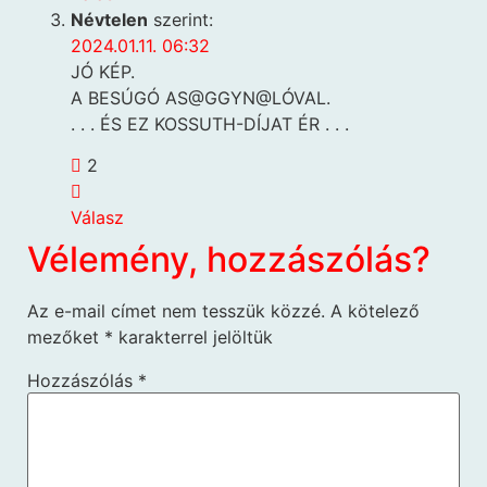
Névtelen
szerint:
2024.01.11. 06:32
JÓ KÉP.
A BESÚGÓ AS@GGYN@LÓVAL.
. . . ÉS EZ KOSSUTH-DÍJAT ÉR . . .
2
Válasz
Vélemény, hozzászólás?
Az e-mail címet nem tesszük közzé.
A kötelező
mezőket
*
karakterrel jelöltük
Hozzászólás
*