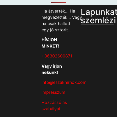
Lapunka
Ha átverték… Ha
megvezették… Vagy
szemlézi
ha csak hallott
egy jó sztorit…
HÍVJON
MINKET!
+36302600871
Vagy írjon
nekünk!
info@eszakhirnok.com
Impresszum
Hozzászólás
szabályai