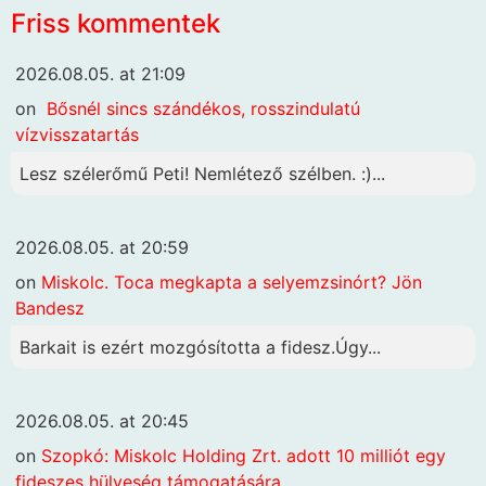
Friss kommentek
2026.08.05. at 21:09
on
Bősnél sincs szándékos, rosszindulatú
vízvisszatartás
Lesz szélerőmű Peti! Nemlétező szélben. :)...
2026.08.05. at 20:59
on
Miskolc. Toca megkapta a selyemzsinórt? Jön
Bandesz
Barkait is ezért mozgósította a fidesz.Úgy...
2026.08.05. at 20:45
on
Szopkó: Miskolc Holding Zrt. adott 10 milliót egy
fideszes hülyeség támogatására