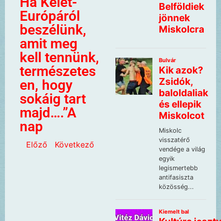
Ha Kelet-
Európáról
beszélünk,
amit meg
kell tennünk,
természetes
en, hogy
sokáig tart
majd….”A
nap
Előző
Következő