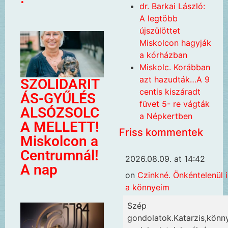
dr. Barkai László:
A legtöbb
újszülöttet
Miskolcon hagyják
a kórházban
Miskolc. Korábban
azt hazudták…A 9
SZOLIDARIT
centis kiszáradt
ÁS-GYŰLÉS
füvet 5- re vágták
ALSÓZSOLC
a Népkertben
A MELLETT!
Friss kommentek
Miskolcon a
Centrumnál!
2026.08.09. at 14:42
A nap
on
Czinkné. Önkéntelenül 
a könnyeim
Szép
gondolatok.Katarzis,könn