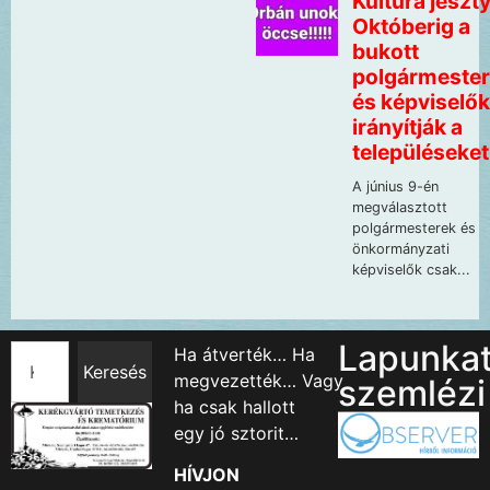
Lapunka
Ha átverték… Ha
Keresés
megvezették… Vagy
szemlézi
ha csak hallott
egy jó sztorit…
HÍVJON