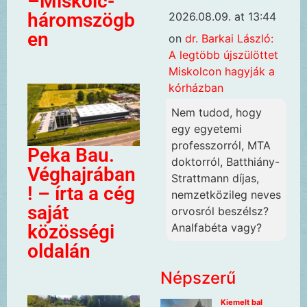
–Miskolc-
háromszögb
2026.08.09. at 13:44
en
on
dr. Barkai László:
A legtöbb újszülöttet
Miskolcon hagyják a
kórházban
Nem tudod, hogy
egy egyetemi
professzorról, MTA
Peka Bau.
doktorról, Batthiány-
Véghajrában
Strattmann díjas,
! – írta a cég
nemzetközileg neves
saját
orvosról beszélsz?
közösségi
Analfabéta vagy?
oldalán
Népszerű