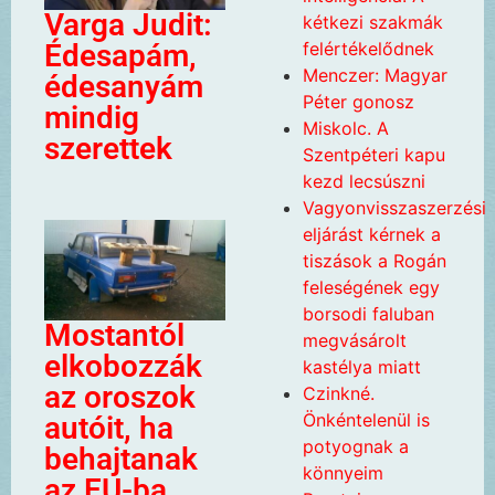
Varga Judit:
kétkezi szakmák
felértékelődnek
Édesapám,
Menczer: Magyar
édesanyám
Péter gonosz
mindig
Miskolc. A
szerettek
Szentpéteri kapu
kezd lecsúszni
Vagyonvisszaszerzési
eljárást kérnek a
tiszások a Rogán
feleségének egy
borsodi faluban
Mostantól
megvásárolt
elkobozzák
kastélya miatt
az oroszok
Czinkné.
Önkéntelenül is
autóit, ha
potyognak a
behajtanak
könnyeim
az EU-ba