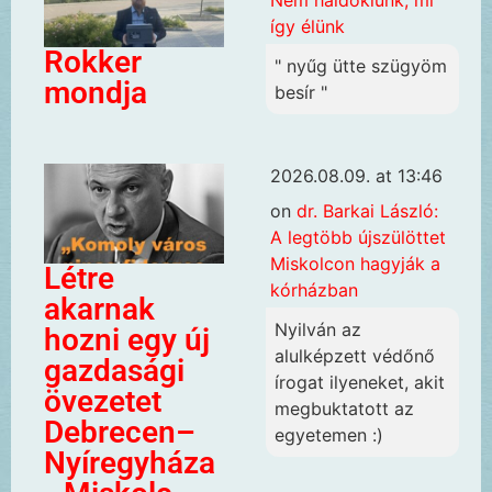
Nem haldoklunk, mi
így élünk
Rokker
" nyűg ütte szügyöm
mondja
besír "
2026.08.09. at 13:46
on
dr. Barkai László:
A legtöbb újszülöttet
Miskolcon hagyják a
Létre
kórházban
akarnak
Nyilván az
hozni egy új
alulképzett védőnő
gazdasági
írogat ilyeneket, akit
övezetet
megbuktatott az
Debrecen–
egyetemen :)
Nyíregyháza