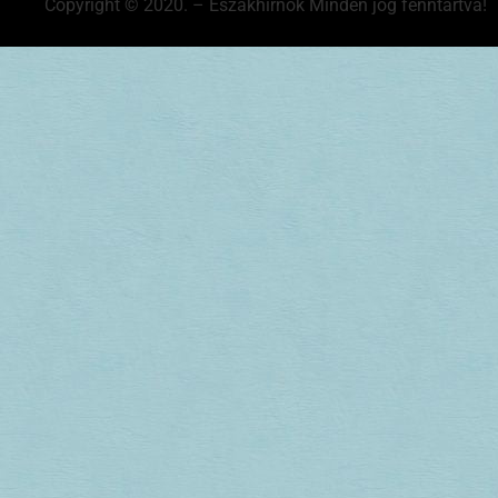
Copyright © 2020. – Északhírnök Minden jog fenntartva!