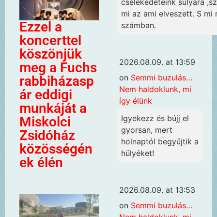
cselekedeteink súlyára ,s
mi az ami elveszett. S mi
Ezzel a
számban.
koncerttel
köszönjük
2026.08.09. at 13:59
meg a Fuchs
on
Semmi buzulás…
rabbiházasp
Nem haldoklunk, mi
ár eddigi
így élünk
munkáját a
Igyekezz és bújj el
Miskolci
gyorsan, mert
Zsidóház
holnaptól begyűjtik a
közösségén
hülyéket!
ek élén
2026.08.09. at 13:53
on
Semmi buzulás…