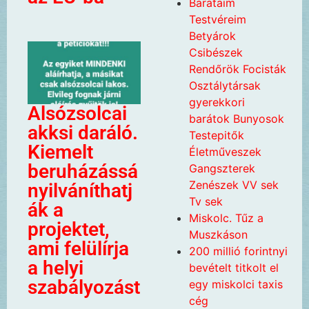
Barataim
Testvéreim
Betyárok
Csibészek
Rendőrök Focisták
Osztálytársak
gyerekkori
Alsózsolcai
barátok Bunyosok
akksi daráló.
Testepitők
Kiemelt
Életműveszek
beruházássá
Gangszterek
Zenészek VV sek
nyilváníthatj
Tv sek
ák a
Miskolc. Tűz a
projektet,
Muszkáson
ami felülírja
200 millió forintnyi
a helyi
bevételt titkolt el
szabályozást
egy miskolci taxis
cég
.