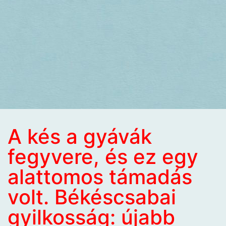
A kés a gyávák
fegyvere, és ez egy
alattomos támadás
volt. Békéscsabai
gyilkosság: újabb