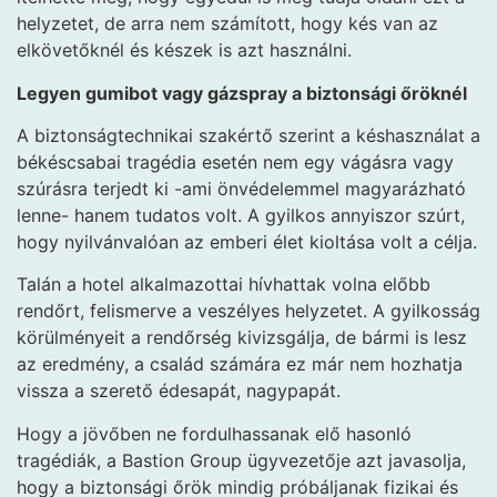
helyzetet, de arra nem számított, hogy kés van az
elkövetőknél és készek is azt használni.
Legyen gumibot vagy gázspray a biztonsági őröknél
A biztonságtechnikai szakértő szerint a késhasználat a
békéscsabai tragédia esetén nem egy vágásra vagy
szúrásra terjedt ki -ami önvédelemmel magyarázható
lenne- hanem tudatos volt. A gyilkos annyiszor szúrt,
hogy nyilvánvalóan az emberi élet kioltása volt a célja.
Talán a hotel alkalmazottai hívhattak volna előbb
rendőrt, felismerve a veszélyes helyzetet. A gyilkosság
körülményeit a rendőrség kivizsgálja, de bármi is lesz
az eredmény, a család számára ez már nem hozhatja
vissza a szerető édesapát, nagypapát.
Hogy a jövőben ne fordulhassanak elő hasonló
tragédiák, a Bastion Group ügyvezetője azt javasolja,
hogy a biztonsági őrök mindig próbáljanak fizikai és