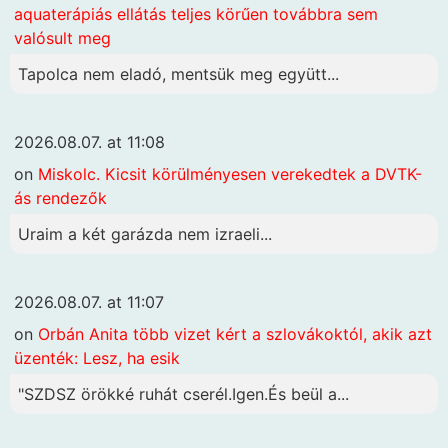
aquaterápiás ellátás teljes körűen továbbra sem
valósult meg
Tapolca nem eladó, mentsük meg együtt...
2026.08.07. at 11:08
on
Miskolc. Kicsit körülményesen verekedtek a DVTK-
ás rendezők
Uraim a két garázda nem izraeli...
2026.08.07. at 11:07
on
Orbán Anita több vizet kért a szlovákoktól, akik azt
üzenték: Lesz, ha esik
"SZDSZ örökké ruhát cserél.Igen.És beül a...