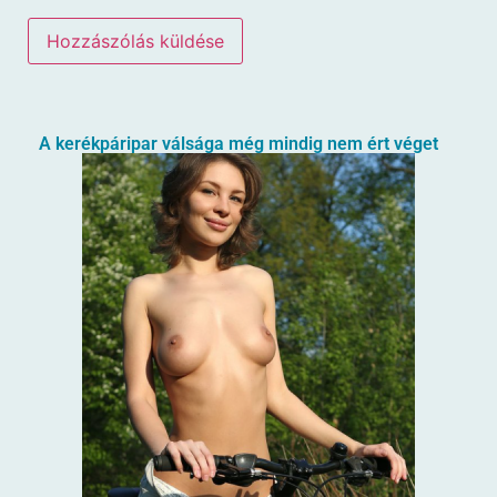
A kerékpáripar válsága még mindig nem ért véget