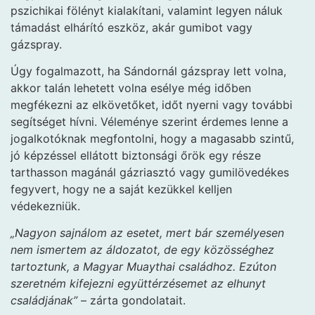
pszichikai fölényt kialakítani, valamint legyen náluk
támadást elhárító eszköz, akár gumibot vagy
gázspray.
Úgy fogalmazott, ha Sándornál gázspray lett volna,
akkor talán lehetett volna esélye még időben
megfékezni az elkövetőket, időt nyerni vagy további
segítséget hívni. Véleménye szerint érdemes lenne a
jogalkotóknak megfontolni, hogy a magasabb szintű,
jó képzéssel ellátott biztonsági őrök egy része
tarthasson magánál gázriasztó vagy gumilövedékes
fegyvert, hogy ne a saját kezükkel kelljen
védekezniük.
„Nagyon sajnálom az esetet, mert bár személyesen
nem ismertem az áldozatot, de egy közösséghez
tartoztunk, a Magyar Muaythai családhoz. Ezúton
szeretném kifejezni együttérzésemet az elhunyt
családjának”
– zárta gondolatait.