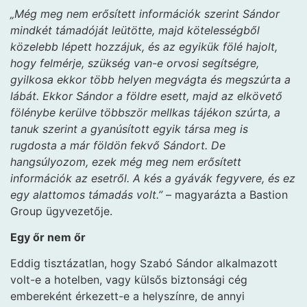
„Még meg nem erősített információk szerint Sándor
mindkét támadóját leütötte, majd kötelességből
közelebb lépett hozzájuk, és az egyikük fölé hajolt,
hogy felmérje, szükség van-e orvosi segítségre,
gyilkosa ekkor több helyen megvágta és megszúrta a
lábát. Ekkor Sándor a földre esett, majd az elkövető
fölénybe kerülve többször mellkas tájékon szúrta, a
tanuk szerint a gyanúsított egyik társa meg is
rugdosta a már földön fekvő Sándort. De
hangsúlyozom, ezek még meg nem erősített
információk az esetről. A kés a gyávák fegyvere, és ez
egy alattomos támadás volt.”
– magyarázta a Bastion
Group ügyvezetője.
Egy őr nem őr
Eddig tisztázatlan, hogy Szabó Sándor alkalmazott
volt-e a hotelben, vagy külsős biztonsági cég
embereként érkezett-e a helyszínre, de annyi