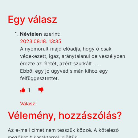
Egy válasz
Névtelen
szerint:
2023.08.18. 13:35
A nyomorult majd előadja, hogy ő csak
védekezett, igaz, aránytalanul de veszélyben
érezte az életét, azért szurkált . . .
Ebből egy jó ügyvéd simán kihoz egy
felfüggesztettet.
1
Válasz
Vélemény, hozzászólás?
Az e-mail címet nem tesszük közzé.
A kötelező
mezőket
*
karakterrel jelöltük