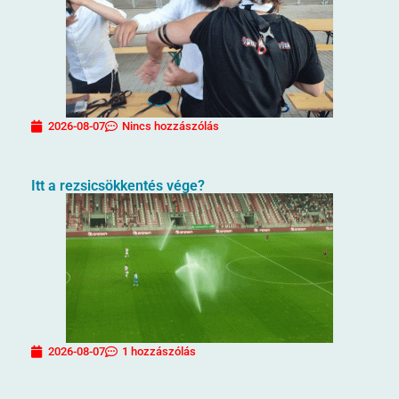
2026-08-07
Nincs hozzászólás
Itt a rezsicsökkentés vége?
2026-08-07
1 hozzászólás