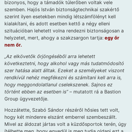
bizonyos, hogy a támadók túlerőben voltak vele
szemben. Hajós István biztonságtechnikai szakértő
szerint ilyen esetekben mindig létszámfölényt kell
kialakítani, és adott esetben kettő a négy elleni
szituációban lehetett volna rendezni biztonságosan a
helyzetet, mert, ahogy a szakzsargon tartja:
egy őr
nem őr.
„Az elkövetők őrjöngéséből arra lehetett
következtetni, hogy alkohol vagy más tudatmódosító
szer hatása alatt álltak. Ezeket a személyeket viszont
rendkívül nehéz megfékezni és számítani kell arra is,
hogy meggondolatlanul cselekszenek. Sajnos ez
történt ebben az esetben is”
– mutatott rá a Bastion
Group ügyvezetője.
Hozzátette, Szabó Sándor részéről hősies tett volt,
hogy két mindenre elszánt emberrel szembeszállt.
Mivel az áldozat jártas volt a küzdősportok terén, úgy
ítélhette meg, hogy egyedül is meg tudja oldani ezt a