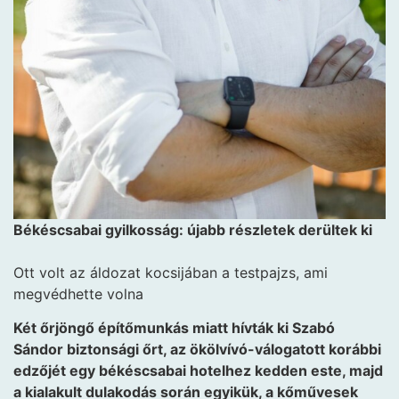
Békéscsabai gyilkosság: újabb részletek derültek ki
Ott volt az áldozat kocsijában a testpajzs, ami
megvédhette volna
Két őrjöngő építőmunkás miatt hívták ki Szabó
Sándor biztonsági őrt, az ökölvívó-válogatott korábbi
edzőjét egy békéscsabai hotelhez kedden este, majd
a kialakult dulakodás során egyikük, a kőművesek