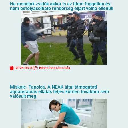
Ha mondjuk zsídók akkor is az itteni független és
nem befolyásolható rendőrség eljárt volna ellenük
2026-08-07
Nincs hozzászólás
Miskolc- Tapolca. A NEAK által támogatott
aquaterápiás ellátás teljes körűen továbbra sem
valósult meg