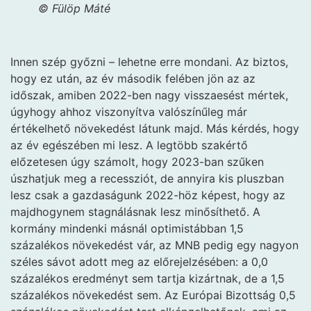
© Fülöp Máté
Innen szép győzni – lehetne erre mondani. Az biztos,
hogy ez után, az év második felében jön az az
időszak, amiben 2022-ben nagy visszaesést mértek,
úgyhogy ahhoz viszonyítva valószínűleg már
értékelhető növekedést látunk majd. Más kérdés, hogy
az év egészében mi lesz. A legtöbb szakértő
előzetesen úgy számolt, hogy 2023-ban szűken
úszhatjuk meg a recessziót, de annyira kis pluszban
lesz csak a gazdaságunk 2022-höz képest, hogy az
majdhogynem stagnálásnak lesz minősíthető. A
kormány mindenki másnál optimistábban 1,5
százalékos növekedést vár, az MNB pedig egy nagyon
széles sávot adott meg az előrejelzésében: a 0,0
százalékos eredményt sem tartja kizártnak, de a 1,5
százalékos növekedést sem. Az Európai Bizottság 0,5