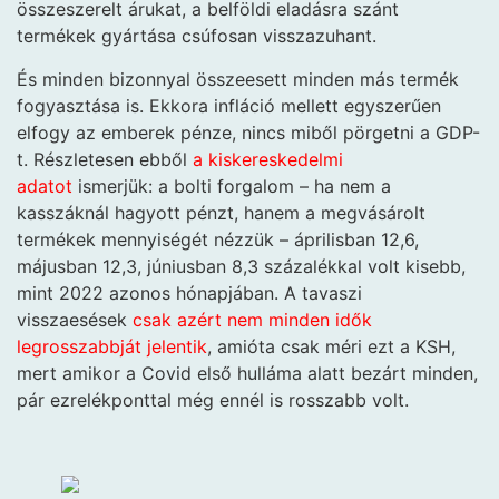
összeszerelt árukat, a belföldi eladásra szánt
termékek gyártása csúfosan visszazuhant.
És minden bizonnyal összeesett minden más termék
fogyasztása is. Ekkora infláció mellett egyszerűen
elfogy az emberek pénze, nincs miből pörgetni a GDP-
t. Részletesen ebből
a kiskereskedelmi
adatot
ismerjük: a bolti forgalom – ha nem a
kasszáknál hagyott pénzt, hanem a megvásárolt
termékek mennyiségét nézzük – áprilisban 12,6,
májusban 12,3, júniusban 8,3 százalékkal volt kisebb,
mint 2022 azonos hónapjában. A tavaszi
visszaesések
csak azért nem minden idők
legrosszabbját jelentik
, amióta csak méri ezt a KSH,
mert amikor a Covid első hulláma alatt bezárt minden,
pár ezrelékponttal még ennél is rosszabb volt.