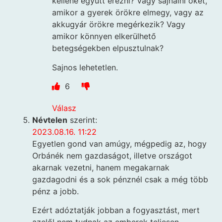
kellene együtt érezni? Vagy sajnálni őket,
amikor a gyerek örökre elmegy, vagy az
akkugyár örökre megérkezik? Vagy
amikor könnyen elkerülhető
betegségekben elpusztulnak?
Sajnos lehetetlen.
6
Válasz
Névtelen
szerint:
2023.08.16. 11:22
Egyetlen gond van amúgy, mégpedig az, hogy
Orbánék nem gazdaságot, illetve országot
akarnak vezetni, hanem megakarnak
gazdagodni és a sok pénznél csak a még több
pénz a jobb.
Ezért adóztatják jobban a fogyasztást, mert