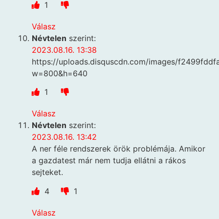
1
Válasz
Névtelen
szerint:
2023.08.16. 13:38
https://uploads.disquscdn.com/images/f2499fd
w=800&h=640
1
Válasz
Névtelen
szerint:
2023.08.16. 13:42
A ner féle rendszerek örök problémája. Amikor
a gazdatest már nem tudja ellátni a rákos
sejteket.
4
1
Válasz