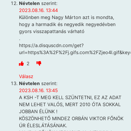
Névtelen
szerint:
2023.08.16. 13:44
Különben meg Nagy Márton azt is mondta,
hogy a harmadik és negyedik negyedévben
gyors visszapattanás várható
.
https://a.disquscdn.com/get?
url=https%3A%2F%2Fj.gifs.com%2FZjeo4l.gif&
2
Válasz
Névtelen
szerint:
2023.08.16. 13:45
A KSH -T MEG KELL SZÜNTETNI, EZ AZ ADAT
NEM LEHET VALÓS, MERT 2010 ÓTA SOKKAL
JOBBAN ÉLÜNK !
KÖSZÖNHETŐ MINDEZ ORBÁN VIKTOR FŐNÖK
ÚR ÉLESLÁTÁSÁNAK.