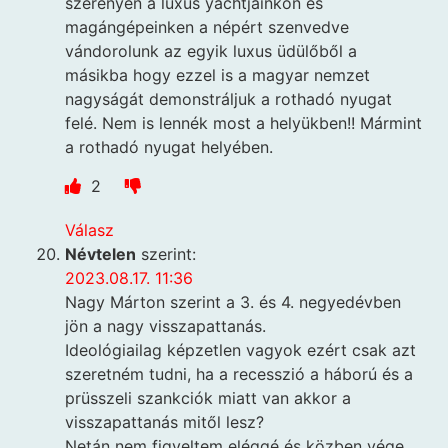
szerényen a luxus yachtjainkon és
magángépeinken a népért szenvedve
vándorolunk az egyik luxus üdülőből a
másikba hogy ezzel is a magyar nemzet
nagyságát demonstráljuk a rothadó nyugat
felé. Nem is lennék most a helyükben!! Mármint
a rothadó nyugat helyében.
2
Válasz
Névtelen
szerint:
2023.08.17. 11:36
Nagy Márton szerint a 3. és 4. negyedévben
jön a nagy visszapattanás.
Ideológiailag képzetlen vagyok ezért csak azt
szeretném tudni, ha a recesszió a háború és a
prüsszeli szankciók miatt van akkor a
visszapattanás mitől lesz?
Netán nem figyeltem eléggé és közben vége