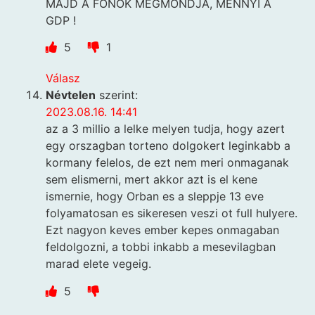
MAJD A FŐNÖK MEGMONDJA, MENNYI A
GDP !
5
1
Válasz
Névtelen
szerint:
2023.08.16. 14:41
az a 3 millio a lelke melyen tudja, hogy azert
egy orszagban torteno dolgokert leginkabb a
kormany felelos, de ezt nem meri onmaganak
sem elismerni, mert akkor azt is el kene
ismernie, hogy Orban es a sleppje 13 eve
folyamatosan es sikeresen veszi ot full hulyere.
Ezt nagyon keves ember kepes onmagaban
feldolgozni, a tobbi inkabb a mesevilagban
marad elete vegeig.
5