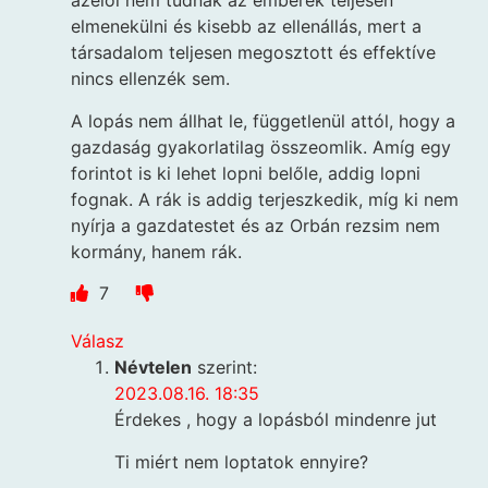
azelől nem tudnak az emberek teljesen
elmenekülni és kisebb az ellenállás, mert a
társadalom teljesen megosztott és effektíve
nincs ellenzék sem.
A lopás nem állhat le, függetlenül attól, hogy a
gazdaság gyakorlatilag összeomlik. Amíg egy
forintot is ki lehet lopni belőle, addig lopni
fognak. A rák is addig terjeszkedik, míg ki nem
nyírja a gazdatestet és az Orbán rezsim nem
kormány, hanem rák.
7
Válasz
Névtelen
szerint:
2023.08.16. 18:35
Érdekes , hogy a lopásból mindenre jut
Ti miért nem loptatok ennyire?