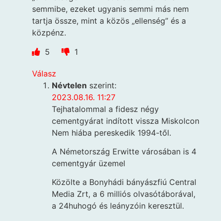
semmibe, ezeket ugyanis semmi más nem
tartja össze, mint a közös „ellenség” és a
közpénz.
5
1
Válasz
Névtelen
szerint:
2023.08.16. 11:27
Tejhatalommal a fidesz négy
cementgyárat indított vissza Miskolcon
Nem hiába pereskedik 1994-től.
A Németország Erwitte városában is 4
cementgyár üzemel
Közölte a Bonyhádi bányászfiú Central
Media Zrt, a 6 milliós olvasótáborával,
a 24huhogó és leányzóin keresztül.