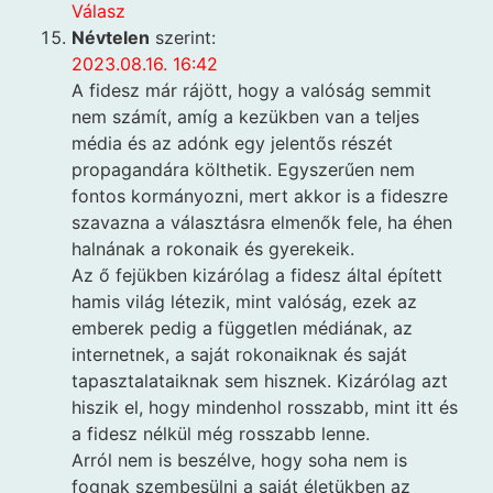
Válasz
Névtelen
szerint:
2023.08.16. 16:42
A fidesz már rájött, hogy a valóság semmit
nem számít, amíg a kezükben van a teljes
média és az adónk egy jelentős részét
propagandára költhetik. Egyszerűen nem
fontos kormányozni, mert akkor is a fideszre
szavazna a választásra elmenők fele, ha éhen
halnának a rokonaik és gyerekeik.
Az ő fejükben kizárólag a fidesz által épített
hamis világ létezik, mint valóság, ezek az
emberek pedig a független médiának, az
internetnek, a saját rokonaiknak és saját
tapasztalataiknak sem hisznek. Kizárólag azt
hiszik el, hogy mindenhol rosszabb, mint itt és
a fidesz nélkül még rosszabb lenne.
Arról nem is beszélve, hogy soha nem is
fognak szembesülni a saját életükben az