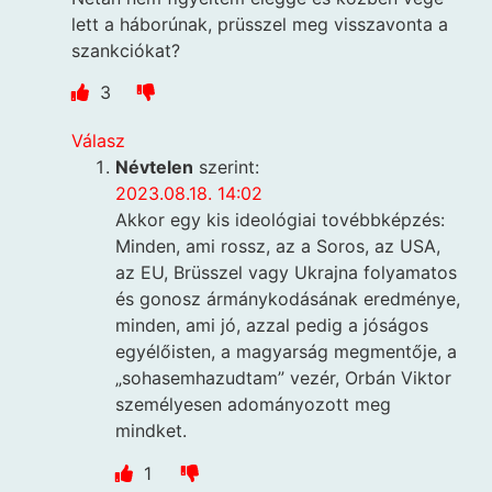
lett a háborúnak, prüsszel meg visszavonta a
szankciókat?
3
Válasz
Névtelen
szerint:
2023.08.18. 14:02
Akkor egy kis ideológiai tovébbképzés:
Minden, ami rossz, az a Soros, az USA,
az EU, Brüsszel vagy Ukrajna folyamatos
és gonosz ármánykodásának eredménye,
minden, ami jó, azzal pedig a jóságos
egyélőisten, a magyarság megmentője, a
„sohasemhazudtam” vezér, Orbán Viktor
személyesen adományozott meg
mindket.
1