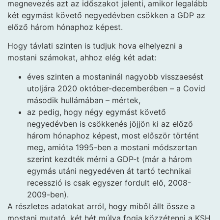
megnevezés azt az időszakot jelenti, amikor legalább
két egymást követő negyedévben csökken a GDP az
előző három hónaphoz képest.
Hogy távlati szinten is tudjuk hova elhelyezni a
mostani számokat, ahhoz elég két adat:
éves szinten a mostaninál nagyobb visszaesést
utoljára 2020 október-decemberében – a Covid
második hullámában – mértek,
az pedig, hogy négy egymást követő
negyedévben is csökkenés jöjjön ki az előző
három hónaphoz képest, most először történt
meg, amióta 1995-ben a mostani módszertan
szerint kezdték mérni a GDP-t (már a három
egymás utáni negyedéven át tartó technikai
recesszió is csak egyszer fordult elő, 2008-
2009-ben).
A részletes adatokat arról, hogy miből állt össze a
mostani mutató, két hét múlva fogja közzétenni a KSH,