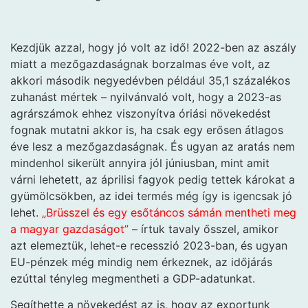
Kezdjük azzal, hogy jó volt az idő! 2022-ben az aszály
miatt a mezőgazdaságnak borzalmas éve volt, az
akkori második negyedévben például 35,1 százalékos
zuhanást mértek – nyilvánvaló volt, hogy a 2023-as
agrárszámok ehhez viszonyítva óriási növekedést
fognak mutatni akkor is, ha csak egy erősen átlagos
éve lesz a mezőgazdaságnak. És ugyan az aratás nem
mindenhol sikerült annyira jól júniusban, mint amit
várni lehetett, az áprilisi fagyok pedig tettek károkat a
gyümölcsökben, az idei termés még így is igencsak jó
lehet.
„Brüsszel és egy esőtáncos sámán mentheti meg
a magyar gazdaságot”
– írtuk tavaly ősszel, amikor
azt elemeztük, lehet-e recesszió 2023-ban, és ugyan
EU-pénzek még mindig nem érkeznek, az időjárás
ezúttal tényleg megmentheti a GDP-adatunkat.
Segíthette a növekedést az is, hogy az exportunk