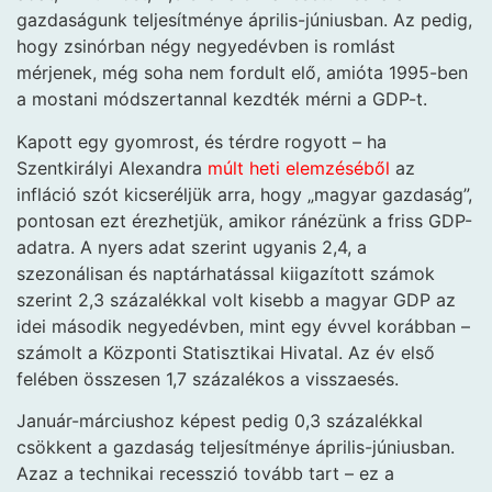
gazdaságunk teljesítménye április-júniusban. Az pedig,
hogy zsinórban négy negyedévben is romlást
mérjenek, még soha nem fordult elő, amióta 1995-ben
a mostani módszertannal kezdték mérni a GDP-t.
Kapott egy gyomrost, és térdre rogyott – ha
Szentkirályi Alexandra
múlt heti elemzéséből
az
infláció szót kicseréljük arra, hogy „magyar gazdaság”,
pontosan ezt érezhetjük, amikor ránézünk a friss GDP-
adatra. A nyers adat szerint ugyanis 2,4, a
szezonálisan és naptárhatással kiigazított számok
szerint 2,3 százalékkal volt kisebb a magyar GDP az
idei második negyedévben, mint egy évvel korábban –
számolt a Központi Statisztikai Hivatal. Az év első
felében összesen 1,7 százalékos a visszaesés.
Január-márciushoz képest pedig 0,3 százalékkal
csökkent a gazdaság teljesítménye április-júniusban.
Azaz a technikai recesszió tovább tart – ez a