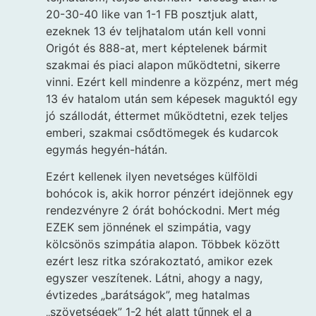
20-30-40 like van 1-1 FB posztjuk alatt,
ezeknek 13 év teljhatalom után kell vonni
Origót és 888-at, mert képtelenek bármit
szakmai és piaci alapon működtetni, sikerre
vinni. Ezért kell mindenre a közpénz, mert még
13 év hatalom után sem képesek maguktól egy
jó szállodát, éttermet működtetni, ezek teljes
emberi, szakmai csődtömegek és kudarcok
egymás hegyén-hátán.
Ezért kellenek ilyen nevetséges külföldi
bohócok is, akik horror pénzért idejönnek egy
rendezvényre 2 órát bohóckodni. Mert még
EZEK sem jönnének el szimpátia, vagy
kölcsönös szimpátia alapon. Többek között
ezért lesz ritka szórakoztató, amikor ezek
egyszer veszítenek. Látni, ahogy a nagy,
évtizedes „barátságok”, meg hatalmas
„szövetségek” 1-2 hét alatt tűnnek el a