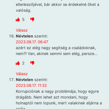
ellenkezőjével, bár akkor se érdekelné őket a
valóság.
5
Válasz
Névtelen
szerint:
2023.08.17. 06:47
azért ez elég nagy segítség a családoknak,
nem?! Van, akinek semmi sem elég, persze…
2
Válasz
Névtelen
szerint:
2023.08.17. 11:32
Korrupciónak a nagy problémája, hogy egyre
drágább. Nem lehet azt mondani, hogy
holnaptól nem lopunk, mert valakinek eljárna a
szája.