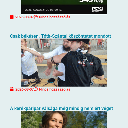
2026-08-07
Nincs hozzászólás
Csak békésen. Tóth-Szántai köszöntetet mondott
2026-08-07
Nincs hozzászólás
A kerékpáripar válsága még mindig nem ért véget