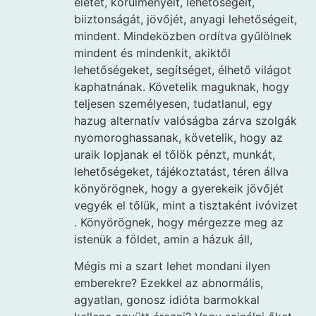
életét, körülményeit, lehetőségeit,
biiztonságát, jövőjét, anyagi lehetőségeit,
mindent. Mindeközben ordítva gyűlölnek
mindent és mindenkit, akiktől
lehetőségeket, segítséget, élhető világot
kaphatnának. Követelik maguknak, hogy
teljesen személyesen, tudatlanul, egy
hazug alternatív valóságba zárva szolgák
nyomoroghassanak, követelik, hogy az
uraik lopjanak el tőlök pénzt, munkát,
lehetőségeket, tájékoztatást, téren állva
könyörögnek, hogy a gyerekeik jövőjét
vegyék el tőlük, mint a tisztaként ivóvizet
. Könyörögnek, hogy mérgezze meg az
istenük a földet, amin a házuk áll,
Mégis mi a szart lehet mondani ilyen
emberekre? Ezekkel az abnormális,
agyatlan, gonosz idióta barmokkal