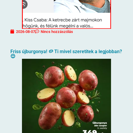
2026-08-07
Nincs hozzászólás
Friss újburgonya! 🥔 Ti mivel szeretitek a legjobban?
😊