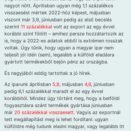
nagyot nőtt. Áprilisban ugyan még 1,1 százalékos
visszaesést mértek 2022-höz képest, májusban
viszont már 3,9, júniusban pedig az első becslés
szerint
11 százalékkal
volt az export az egy évvel
korábbi szint fölött – amihez persze hozzátartozik az
is, hogy a 2022-es adatok ebből is extrémen rosszak
voltak. Úgy tűnik, hogy ugyan a magyar ipar nem
teljesít jól idén (sem), legalább a külföldi eladásra
gyártott termékekből bejön pénz az országba.
És nagyjából eddig tartottak a jó hírek.
Az iparunk áprilisban
5,8
, májusban
4,6
, júniusban
pedig 6,1 százalékkal maradt el az egy évvel
korábbitól. Mindez úgy történt meg, hogy a belföldi
fogyasztásra szánt termékek gyártása júniusban
már
20 százalékkal visszaesett
. Vagyis az exportnál
tett megállapítást meg is lehet fordítani: ugyan
külföldre még tudunk eladni magyar, vagy legalább itt