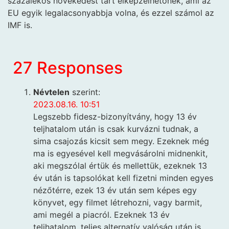
százalékos növekedést tart elképzelhetőnek, ami az
EU egyik legalacsonyabbja volna, és ezzel számol az
IMF is.
27 Responses
Névtelen
szerint:
2023.08.16. 10:51
Legszebb fidesz-bizonyítvány, hogy 13 év
teljhatalom után is csak kurvázni tudnak, a
sima csajozás kicsit sem megy. Ezeknek még
ma is egyesével kell megvásárolni midnenkit,
aki megszólal értük és mellettük, ezeknek 13
év után is tapsolókat kell fizetni minden egyes
nézőtérre, ezek 13 év után sem képes egy
könyvet, egy filmet létrehozni, vagy barmit,
ami megél a piacról. Ezeknek 13 év
teljhatalom, teljes alternatív valóság után is