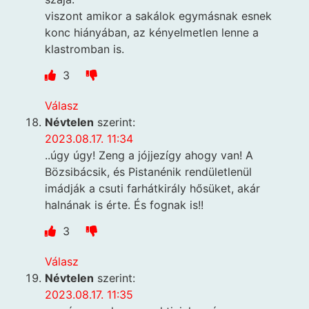
viszont amikor a sakálok egymásnak esnek
konc hiányában, az kényelmetlen lenne a
klastromban is.
3
Válasz
Névtelen
szerint:
2023.08.17. 11:34
..úgy úgy! Zeng a jójjezígy ahogy van! A
Bözsibácsik, és Pistanénik rendületlenül
imádják a csuti farhátkirály hősüket, akár
halnának is érte. És fognak is!!
3
Válasz
Névtelen
szerint:
2023.08.17. 11:35