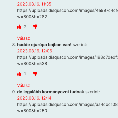
2023.08.16. 11:35
https://uploads.disquscdn.com/images/4e997c4
w=800&h=282
2
Válasz
hádde ejurópa bajban van!
szerint:
2023.08.16. 12:06
https://uploads.disquscdn.com/images/198d7d
w=800&h=538
1
Válasz
de legalább kormányozni tudnak
szerint:
2023.08.16. 12:14
https://uploads.disquscdn.com/images/aa4cbc
w=800&h=250