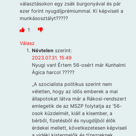
választásokon egy zsák burgonyával és pár
ezer forint nyugdíjprémiummal. Ki képviseli a
munkásosztályt?????
1
Válasz
Névtelen
szerint:
2023.07.31. 15:49
Nyugi van! Értem 56-osért már Kunhalmi
Ágica harcol ?????
„A szocialista politikus szerint nem
véletlen, hogy az idős emberek a mai
állapotokat látva már a Rákosi-rendszert
emlegetik de az MSZP folytatja az ’56-
osok küzdelmét, kiáll a kisember, a
bérből, fizetésből és nyugdíjból élők
érdekei mellett, következetesen képviseli
a vidéki kistermelők és tízezreknek