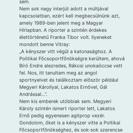
sem.
Nem sok nagy interjút adott a múltjával
kapcsolatban, ezért kell megbecsülnünk azt,
amely 1989-ben jelent meg a Magyar
Hírlapban. A riporter a szintén érdekes
élettörténetű Franka Tibor volt. Ilyeneket
mondott benne Vitray:
„A kényszer vitt végül a katonasághoz. A
Politikai Főcsoportfőnökségre kerültem, ahová
Bíró Endre alezredes, Rákosi unokaöccse vett
fel. Nos, itt tanultam meg az angol
sportnyelvet és találkoztam először például
Megyeri Károllyal, Lakatos Ernővel, Gál
Andrással…”.
Nem kis emberek utóbbiak sem. Megyeri
Károly szintén ismert riporter lett, Lakatos
Ernő pedig egyenesen agitprop vezér.
Gondolom, őket is a kényszer vitte a Poltikai
Főcsoportfőnökséghez, és sok-sok szerencse