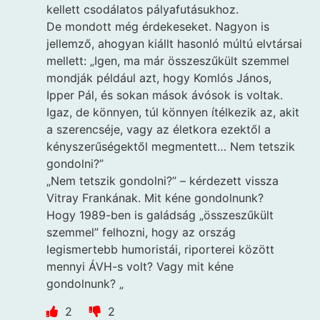
kellett csodálatos pályafutásukhoz.
De mondott még érdekeseket. Nagyon is
jellemző, ahogyan kiállt hasonló múltú elvtársai
mellett: „Igen, ma már összeszűkült szemmel
mondják például azt, hogy Komlós János,
Ipper Pál, és sokan mások ávósok is voltak.
Igaz, de könnyen, túl könnyen ítélkezik az, akit
a szerencséje, vagy az életkora ezektől a
kényszerűségektől megmentett… Nem tetszik
gondolni?”
„Nem tetszik gondolni?” – kérdezett vissza
Vitray Frankának. Mit kéne gondolnunk?
Hogy 1989-ben is galádság „összeszűkült
szemmel” felhozni, hogy az ország
legismertebb humoristái, riporterei között
mennyi ÁVH-s volt? Vagy mit kéne
gondolnunk? „
2
2