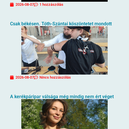
2026-08-07
1 hozzászólás
Csak békésen. Tóth-Szántai köszöntetet mondott
2026-08-07
Nincs hozzászólás
A kerékpáripar válsága még mindig nem ért véget