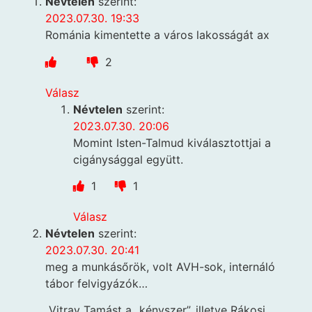
Névtelen
szerint:
2023.07.30. 19:33
Románia kimentette a város lakosságát ax
2
Válasz
Névtelen
szerint:
2023.07.30. 20:06
Momint Isten-Talmud kiválasztottjai a
cigánysággal együtt.
1
1
Válasz
Névtelen
szerint:
2023.07.30. 20:41
meg a munkásőrök, volt AVH-sok, internáló
tábor felvigyázók…
„Vitray Tamást a „kényszer”, illetve Rákosi