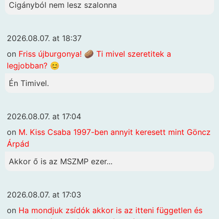
Cigányból nem lesz szalonna
2026.08.07. at 18:37
on
Friss újburgonya! 🥔 Ti mivel szeretitek a
legjobban? 😊
Én Timivel.
2026.08.07. at 17:04
on
M. Kiss Csaba 1997-ben annyit keresett mint Göncz
Árpád
Akkor ő is az MSZMP ezer...
2026.08.07. at 17:03
on
Ha mondjuk zsídók akkor is az itteni független és