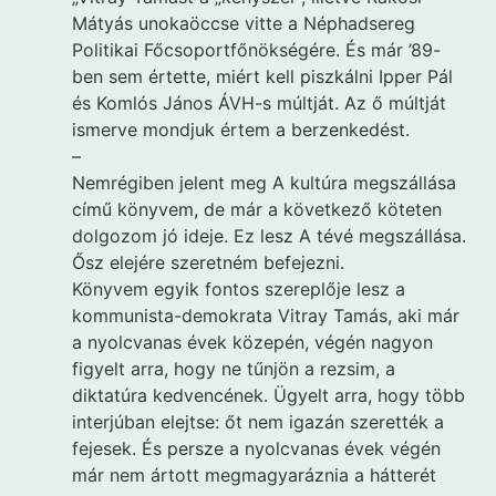
Mátyás unokaöccse vitte a Néphadsereg
Politikai Főcsoportfőnökségére. És már ’89-
ben sem értette, miért kell piszkálni Ipper Pál
és Komlós János ÁVH-s múltját. Az ő múltját
ismerve mondjuk értem a berzenkedést.
–
Nemrégiben jelent meg A kultúra megszállása
című könyvem, de már a következő köteten
dolgozom jó ideje. Ez lesz A tévé megszállása.
Ősz elejére szeretném befejezni.
Könyvem egyik fontos szereplője lesz a
kommunista-demokrata Vitray Tamás, aki már
a nyolcvanas évek közepén, végén nagyon
figyelt arra, hogy ne tűnjön a rezsim, a
diktatúra kedvencének. Ügyelt arra, hogy több
interjúban elejtse: őt nem igazán szerették a
fejesek. És persze a nyolcvanas évek végén
már nem ártott megmagyaráznia a hátterét