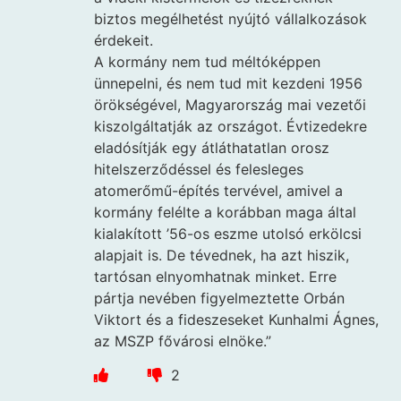
biztos megélhetést nyújtó vállalkozások
érdekeit.
A kormány nem tud méltóképpen
ünnepelni, és nem tud mit kezdeni 1956
örökségével, Magyarország mai vezetői
kiszolgáltatják az országot. Évtizedekre
eladósítják egy átláthatatlan orosz
hitelszerződéssel és felesleges
atomerőmű-építés tervével, amivel a
kormány felélte a korábban maga által
kialakított ’56-os eszme utolsó erkölcsi
alapjait is. De tévednek, ha azt hiszik,
tartósan elnyomhatnak minket. Erre
pártja nevében figyelmeztette Orbán
Viktort és a fideszeseket Kunhalmi Ágnes,
az MSZP fővárosi elnöke.”
2