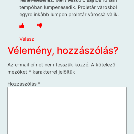
tempòban lumpenesedik. Proletàr vàrosbòl
egyre inkàbb lumpen proletár vàrossà vàlik.
Válasz
Vélemény, hozzászólás?
Az e-mail címet nem tesszük közzé.
A kötelező
mezőket
*
karakterrel jelöltük
Hozzászólás
*