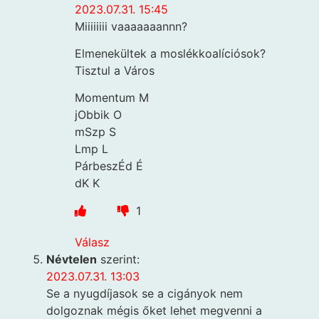
2023.07.31. 15:45
Miiiiiiii vaaaaaaannn?
Elmenekültek a moslékkoalíciósok?
Tisztul a Város
Momentum M
jObbik O
mSzp S
Lmp L
PárbeszÉd É
dK K
1
Válasz
Névtelen
szerint:
2023.07.31. 13:03
Se a nyugdíjasok se a cigányok nem
dolgoznak mégis őket lehet megvenni a