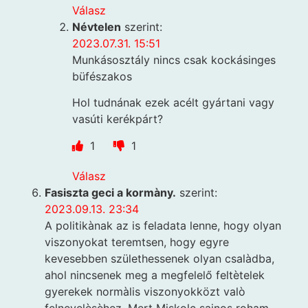
Válasz
Névtelen
szerint:
2023.07.31. 15:51
Munkásosztály nincs csak kockásinges
büfészakos
Hol tudnának ezek acélt gyártani vagy
vasúti kerékpárt?
1
1
Válasz
Fasiszta geci a kormàny.
szerint:
2023.09.13. 23:34
A politikànak az is feladata lenne, hogy olyan
viszonyokat teremtsen, hogy egyre
kevesebben születhessenek olyan csalàdba,
ahol nincsenek meg a megfelelő feltètelek
gyerekek normàlis viszonyokközt valò
felnevelèsèhez. Mert Miskolc sajnos roham