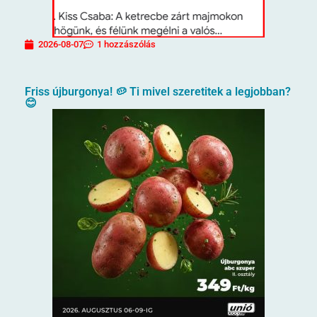
2026-08-07
1 hozzászólás
Friss újburgonya! 🥔 Ti mivel szeretitek a legjobban?
😊