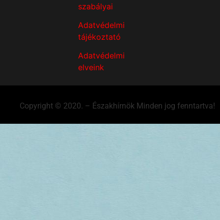
szabályai
Adatvédelmi
tájékoztató
Adatvédelmi
elveink
Copyright © 2020. – Északhírnök Minden jog fenntartva!