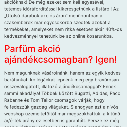
akcióknak! De még ezeket sem kell egyesével,
tetemes időráfordítással kikeresgetnünk a listáról! Az
„Utolsó darabok akciós áron” menüpontban a
szakemberek már egycsokorba szedték azokat a
termékeket, amelyeket nem ritka esetben akár 40%-os
kedvezménnyel tehetünk be az online kosarunkba.
Parfüm akció
ajándékcsomagban? Igen!
Nem magunknak vásárolnánk, hanem az egyik kedves
barátunkat, kollégánkat lepnénk meg egy bravúrosan
összeválogatott, illatozó ajándékcsomaggal? Ennek
semmi akadálya! Többek között Bugatti, Adidas, Paco
Rabanne és Tom Tailor csomagok várják, hogy
felfedezzük gazdag világukat. S ahogyan azt a nívós
webshop üzemeltetőitől már megszokhattuk, a kitűnő
ár/érték arány ez esetben is garantált. Persze ez még