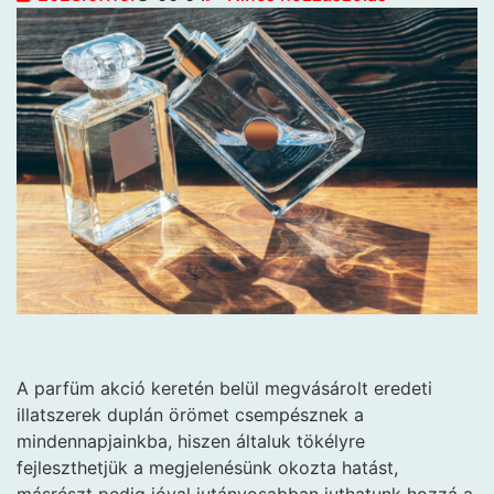
A parfüm akció keretén belül megvásárolt eredeti
illatszerek duplán örömet csempésznek a
mindennapjainkba, hiszen általuk tökélyre
fejleszthetjük a megjelenésünk okozta hatást,
másrészt pedig jóval jutányosabban juthatunk hozzá a