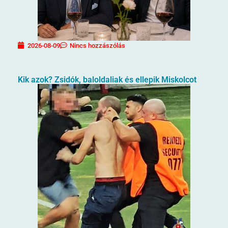
2026-08-09
Nincs hozzászólás
Kik azok? Zsidók, baloldaliak és ellepik Miskolcot