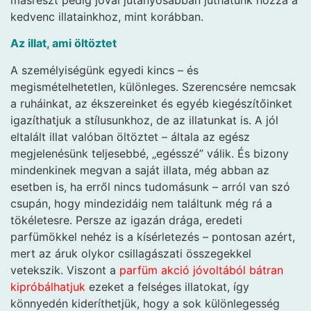
kedvenc illatainkhoz, mint korábban.
Az illat, ami öltöztet
A személyiségünk egyedi kincs – és
megismételhetetlen, különleges. Szerencsére nemcsak
a ruháinkat, az ékszereinket és egyéb kiegészítőinket
igazíthatjuk a stílusunkhoz, de az illatunkat is. A jól
eltalált illat valóban öltöztet – általa az egész
megjelenésünk teljesebbé, „egésszé” válik. És bizony
mindenkinek megvan a saját illata, még abban az
esetben is, ha erről nincs tudomásunk – arról van szó
csupán, hogy mindezidáig nem találtunk még rá a
tökéletesre. Persze az igazán drága, eredeti
parfümökkel nehéz is a kísérletezés – pontosan azért,
mert az áruk olykor csillagászati összegekkel
vetekszik. Viszont a
parfüm akció jóvoltából bátran
kipróbálhatjuk
ezeket a felséges illatokat, így
könnyedén kideríthetjük, hogy a sok különlegesség