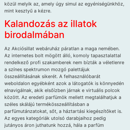
közül melyik az, amely úgy simul az egyéniségünkhöz,
mint kesztyű a kézre.
Kalandozás az illatok
birodalmában
Az Akciósillat webáruház páratlan a maga nemében.
Az internetes bolt mögött álló, komoly tapasztalattal
rendelkező profi szakamberek nem bízták a véletlenre
a színes spektrumon mozgó palettájuk
összeállításának sikerét. A felhasználóbarát
weboldalon egyébként azok a látogatók is könnyedén
elnavigálnak, akik elsőízben járnak e virtuális polcok
között. Az eredeti parfümök mellett megtalálhatjuk a
széles skálájú termékösszeállításban a
parfümutánzatokat, sőt, a háztartási kiegészítőket is.
Az egyes kategóriák utolsó darabjaihoz pedig
jutányos áron juthatunk hozzá, hála a parfüm