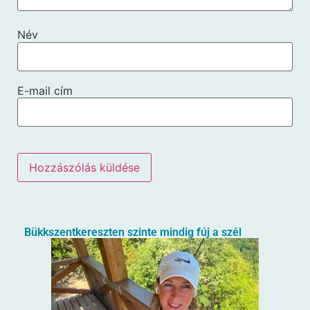
Név
E-mail cím
Bükkszentkereszten szinte mindig fúj a szél