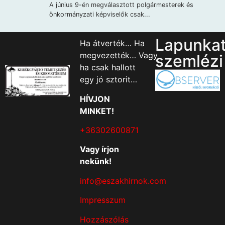
Lapunka
Ha átverték… Ha
megvezették… Vagy
szemlézi
ha csak hallott
egy jó sztorit…
HÍVJON
MINKET!
+36302600871
Vagy írjon
nekünk!
info@eszakhirnok.com
Impresszum
Hozzászólás