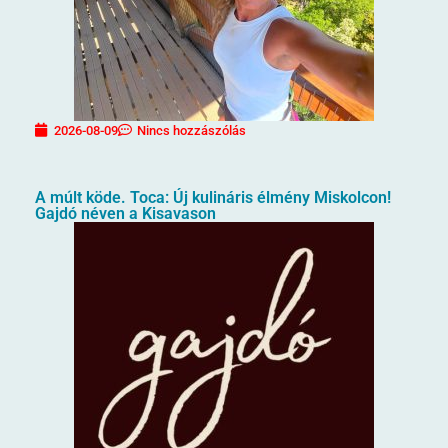
2026-08-09
Nincs hozzászólás
A múlt köde. Toca: Új kulináris élmény Miskolcon!
Gajdó néven a Kisavason