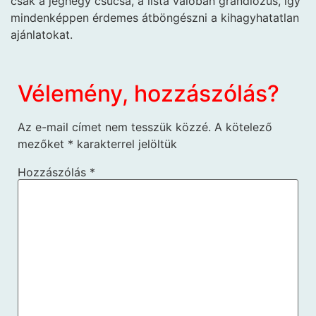
csak a jéghegy csúcsa, a lista valóban grandiózus, így
mindenképpen érdemes átböngészni a kihagyhatatlan
ajánlatokat.
Vélemény, hozzászólás?
Az e-mail címet nem tesszük közzé.
A kötelező
mezőket
*
karakterrel jelöltük
Hozzászólás
*