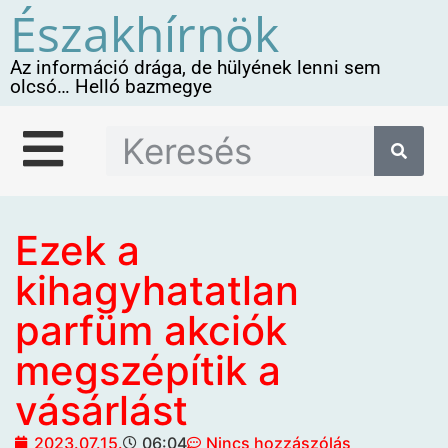
Északhírnök
Az információ drága, de hülyének lenni sem
olcsó… Helló bazmegye
Ezek a
kihagyhatatlan
parfüm akciók
megszépítik a
vásárlást
2023.07.15.
06:04
Nincs hozzászólás