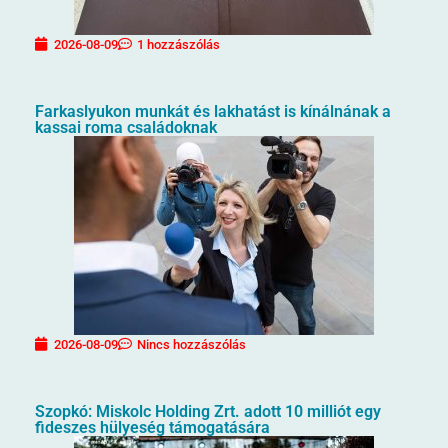
2026-08-09
1 hozzászólás
Farkaslyukon munkát és lakhatást is kínálnának a
kassai roma családoknak
2026-08-09
Nincs hozzászólás
Szopkó: Miskolc Holding Zrt. adott 10 milliót egy
fideszes hülyeség támogatására