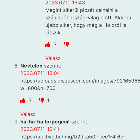
2023.07.11. 16:43
Megint sikerül picsát csinálni a
szájukból ország-világ előtt. Akkora
újabb siker, hogy még a Holdról is
látszik.
3
Válasz
Névtelen
szerint:
2023.07.11. 13:04
https://uploads.disquscdn.com/images/792165
w=800&h=700
3
1
Válasz
ha-ha-ha törpegeci!
szerint:
2023.07.11. 16:41
https://api.hvg.hu/Img/b2dea50f-cee1-4f6e-