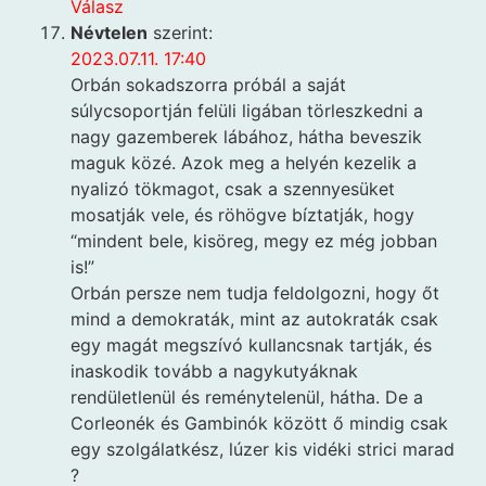
Válasz
Névtelen
szerint:
2023.07.11. 17:40
Orbán sokadszorra próbál a saját
súlycsoportján felüli ligában törleszkedni a
nagy gazemberek lábához, hátha beveszik
maguk közé. Azok meg a helyén kezelik a
nyalizó tökmagot, csak a szennyesüket
mosatják vele, és röhögve bíztatják, hogy
“mindent bele, kisöreg, megy ez még jobban
is!”
Orbán persze nem tudja feldolgozni, hogy őt
mind a demokraták, mint az autokraták csak
egy magát megszívó kullancsnak tartják, és
inaskodik tovább a nagykutyáknak
rendületlenül és reménytelenül, hátha. De a
Corleonék és Gambinók között ő mindig csak
egy szolgálatkész, lúzer kis vidéki strici marad
?