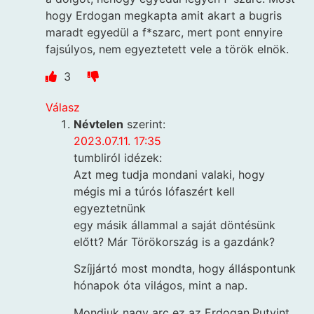
hogy Erdogan megkapta amit akart a bugris
maradt egyedül a f*szarc, mert pont ennyire
fajsúlyos, nem egyeztetett vele a török elnök.
3
Válasz
Névtelen
szerint:
2023.07.11. 17:35
tumbliról idézek:
Azt meg tudja mondani valaki, hogy
mégis mi a túrós lófaszért kell
egyeztetnünk
egy másik állammal a saját döntésünk
előtt? Már Törökország is a gazdánk?
Szíjjártó most mondta, hogy álláspontunk
hónapok óta világos, mint a nap.
Mondjuk nagy arc ez az Erdogan,Putyint