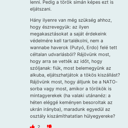
lenni. Pedig a török simán képes ezt is
eljátszani.
Hány ilyenre van még szükség ahhoz,
hogy észrevegyük: az ilyen
megakasztásokat a saját érdekeink
védelmére kell tartalékolni, nem a
wannabe haverok (Putyó, Erdo) felé tett
céltalan udvarlásból? Rájövünk most,
hogy arra se vették az időt, hogy
szóljanak: fiúk, most belemegyünk az
alkuba, eljátszhatjátok a tökös kiszállást?
Rájövünk most, hogy álljunk be a NATO-
sorba vagy most, amikor a törökök is
mintagyerekek (ha valaki utánanéz: a
héten eléggé keményen besoroltak az
ukrán irányba), maradunk egyedül az
osztály kiszámíthatatlan hülyegyereke?
2