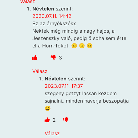
Válasz
Névtelen
szerint:
2023.07.11. 14:42
Ez az árnyékszékx
Nektek még mindig a nagy hajós, a
Jeszenszky való, pedig ő soha sem érte
el a Horn-fokot. 🙂 🙂 🙂
3
Válasz
Névtelen
szerint:
2023.07.11. 17:37
szegeny getzyt lassan kezdem
sajnalni.. minden haverja beszopatja
😀
2
Válasz