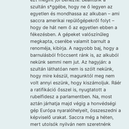
szultán s*ggébe, hogy ne ő legyen az
egyetlen és mondhassa az alkuban – ami
saccra amerikai repülőgépekről folyt –
hogy de hát nem ő az egyetlen ebben a
fékezésben. A gépeket valószínűleg
megkapta, cserébe valamit barnult a
renoméja, kibírja. A nagyobb baj, hogy a
barnulásból fröccsent ránk is, az alkuból
nekünk semmi nem jut. Az hagyján: a
szultán láthatóan nem is szólt nekünk,
hogy mire készül, magunktól meg nem
volt annyi eszünk, hogy kiszámoljuk. Ráér
a ratifikáció ősszel is, nyugtatott a
rubelfidesz a parlamentben. Na, most
aztán járhatja majd végig a honvédségi
gép Európa nyaralóhelyeit, összeszedni a
képviselő urakat. Saccra még a héten,
mert utolsók nyilván nem szeretnénk