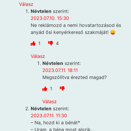
Válasz
Névtelen
szerint:
2023.07.10. 15:30
Ne reklámozd a nemi hovatartozásod és
anyád ősi kenyérkereső szakmáját! 😛
1
4
Válasz
Névtelen
szerint:
2023.07.11. 18:11
Megszólítva érezted magad?
1
Válasz
Névtelen
szerint:
2023.07.11. 11:30
– Na, hozd ki a bénát*
– Uram, a béna most alszik…