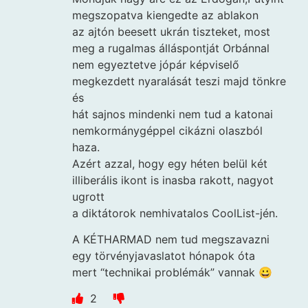
megszopatva kiengedte az ablakon
az ajtón beesett ukrán tiszteket, most
meg a rugalmas álláspontját Orbánnal
nem egyeztetve jópár képviselő
megkezdett nyaralását teszi majd tönkre
és
hát sajnos mindenki nem tud a katonai
nemkormánygéppel cikázni olaszból
haza.
Azért azzal, hogy egy héten belül két
illiberális ikont is inasba rakott, nagyot
ugrott
a diktátorok nemhivatalos CoolList-jén.
A KÉTHARMAD nem tud megszavazni
egy törvényjavaslatot hónapok óta
mert “technikai problémák” vannak 😀
2