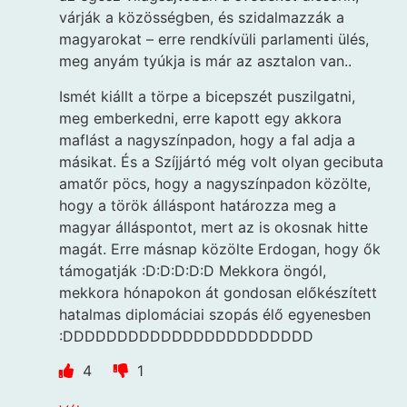
várják a közösségben, és szidalmazzák a
magyarokat – erre rendkívüli parlamenti ülés,
meg anyám tyúkja is már az asztalon van..
Ismét kiállt a törpe a bicepszét puszilgatni,
meg emberkedni, erre kapott egy akkora
maflást a nagyszínpadon, hogy a fal adja a
másikat. És a Szíjjártó még volt olyan gecibuta
amatőr pöcs, hogy a nagyszínpadon közölte,
hogy a török álláspont határozza meg a
magyar álláspontot, mert az is okosnak hitte
magát. Erre másnap közölte Erdogan, hogy ők
támogatják :D:D:D:D:D Mekkora öngól,
mekkora hónapokon át gondosan előkészített
hatalmas diplomáciai szopás élő egyenesben
:DDDDDDDDDDDDDDDDDDDDDDD
4
1