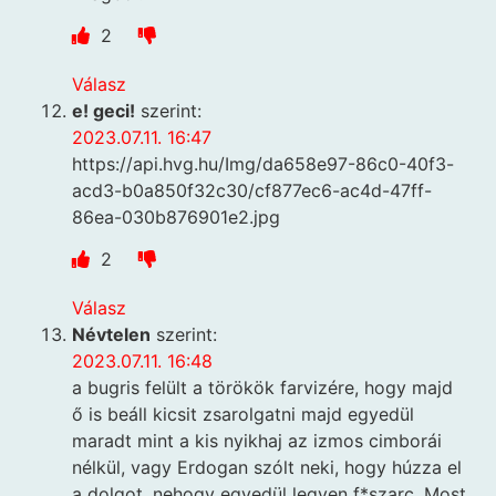
2
Válasz
e! geci!
szerint:
2023.07.11. 16:47
https://api.hvg.hu/Img/da658e97-86c0-40f3-
acd3-b0a850f32c30/cf877ec6-ac4d-47ff-
86ea-030b876901e2.jpg
2
Válasz
Névtelen
szerint:
2023.07.11. 16:48
a bugris felült a törökök farvizére, hogy majd
ő is beáll kicsit zsarolgatni majd egyedül
maradt mint a kis nyikhaj az izmos cimborái
nélkül, vagy Erdogan szólt neki, hogy húzza el
a dolgot, nehogy egyedül legyen f*szarc. Most