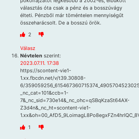
pokolfajzatot legkésőbb a 2002-es, elbukott
választás óta csak a pénz és a bosszúvágy
élteti. Pénzből már töméntelen mennyiségűt
összeharácsolt. De a bosszú örök.
2
Válasz
Névtelen
szerint:
2023.07.11. 17:38
https://scontent-vie1-
1.xx.fbcdn.net/v/t39.30808-
6/359059256_615467360715374_4905704523025
_nc_cat=101&ccb=1-
7&_nc_sid=730e14&_nc_ohc=qSBqKzaSt64AX-
Z3d4n&_nc_ht=scontent-vie1-
1.xx&oh=00_AfD5_9LoimagL8Po8egxFZn4hrIQC
1