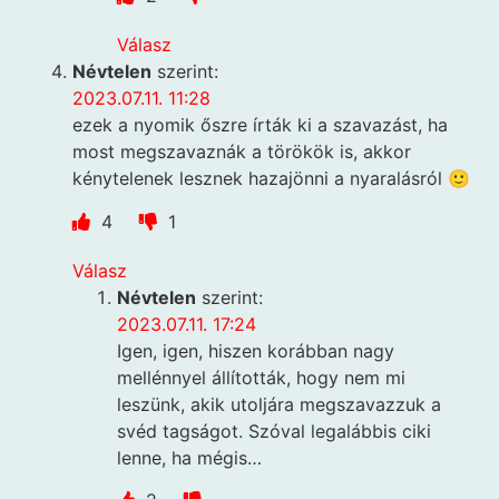
Válasz
Névtelen
szerint:
2023.07.11. 11:28
ezek a nyomik őszre írták ki a szavazást, ha
most megszavaznák a törökök is, akkor
kénytelenek lesznek hazajönni a nyaralásról 🙂
4
1
Válasz
Névtelen
szerint:
2023.07.11. 17:24
Igen, igen, hiszen korábban nagy
mellénnyel állították, hogy nem mi
leszünk, akik utoljára megszavazzuk a
svéd tagságot. Szóval legalábbis ciki
lenne, ha mégis…