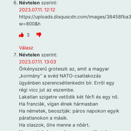
Névtelen
szerint:
2023.07.11. 12:12
https://uploads.disquscdn.com/images/38458f
w=800&h
3
Válasz
Névtelen
szerint:
2023.07.11. 13:03
Örkényszerű groteszk az, amit a magyar
„kormány” a svéd NATO-csatlakozás
ügyénben szerencsétlenkedni bír. Erről egy
régi vicc jut az eszembe.
Lakatlan szigetre vetődik két férfi és egy nő.
Ha franciák, vígan élnek hármasban
Ha németek, beosztják: páros napokon egyik
páratlanokon a másik.
Ha olaszok, ölre menne a nőért.