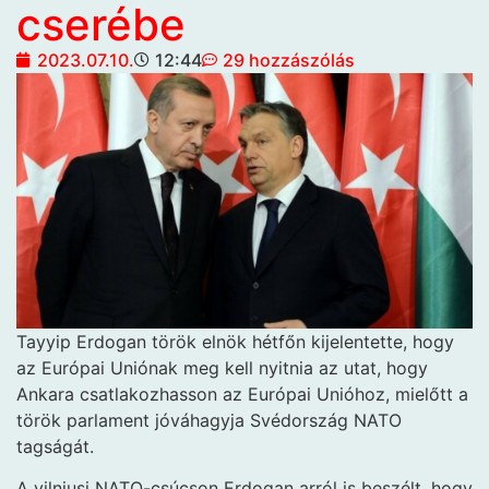
cserébe
2023.07.10.
12:44
29 hozzászólás
Tayyip Erdogan török elnök hétfőn kijelentette, hogy
az Európai Uniónak meg kell nyitnia az utat, hogy
Ankara csatlakozhasson az Európai Unióhoz, mielőtt a
török parlament jóváhagyja Svédország NATO
tagságát.
A vilniusi NATO-csúcson Erdogan arról is beszélt, hogy