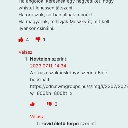
Ha angolok, keresnek egy negyediket, hogy
whistet lehessen játszani.
Ha oroszok, sorban állnak a nőért.
Ha magyarok, felhívják Moszkvát, mit kell
ilyenkor csinálni.
4
1
Válasz
Névtelen
szerint:
2023.07.11. 14:34
Az xusa szakácskönyv szerinti Bidé
becsinált:
https://cdn.nwmgroups.hu/s/img/i/2307/202
w=800&h=800&t=x
3
Válasz
rövid életű törpe
szerint: