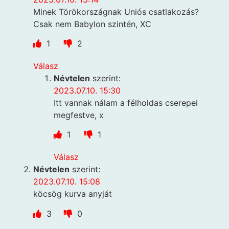
Minek Törökországnak Uniós csatlakozás?
Csak nem Babylon szintén, XC
1
2
Válasz
Névtelen
szerint:
2023.07.10. 15:30
Itt vannak nálam a félholdas cserepei
megfestve, x
1
1
Válasz
Névtelen
szerint:
2023.07.10. 15:08
köcsög kurva anyját
3
0