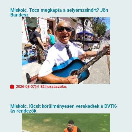
Miskolc. Toca megkapta a selyemzsinórt? Jön
Bandesz
2026-08-07
32 hozzászólás
Miskolc. Kicsit körülményesen verekedtek a DVTK-
ás rendezők