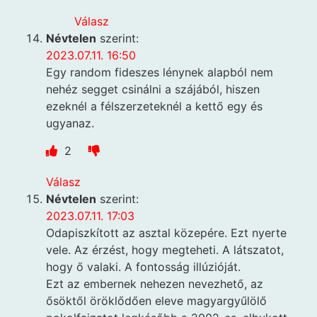
Válasz
Névtelen
szerint:
2023.07.11. 16:50
Egy random fideszes lénynek alapból nem
nehéz segget csinálni a szájából, hiszen
ezeknél a félszerzeteknél a kettő egy és
ugyanaz.
2
Válasz
Névtelen
szerint:
2023.07.11. 17:03
Odapiszkított az asztal közepére. Ezt nyerte
vele. Az érzést, hogy megteheti. A látszatot,
hogy ő valaki. A fontosság illúzióját.
Ezt az embernek nehezen nevezhető, az
ősöktől öröklődően eleve magyargyűlölő