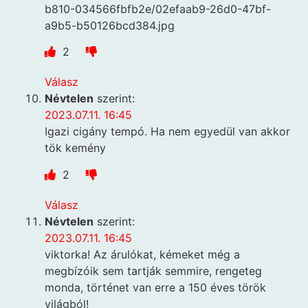
b810-034566fbfb2e/02efaab9-26d0-47bf-
a9b5-b50126bcd384.jpg
2
Válasz
Névtelen
szerint:
2023.07.11. 16:45
Igazi cigány tempó. Ha nem egyedül van akkor
tök kemény
2
Válasz
Névtelen
szerint:
2023.07.11. 16:45
viktorka! Az árulókat, kémeket még a
megbízóik sem tartják semmire, rengeteg
monda, történet van erre a 150 éves török
világból!