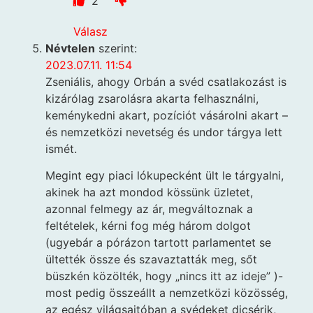
2
Válasz
Névtelen
szerint:
2023.07.11. 11:54
Zseniális, ahogy Orbán a svéd csatlakozást is
kizárólag zsarolásra akarta felhasználni,
keménykedni akart, pozíciót vásárolni akart –
és nemzetközi nevetség és undor tárgya lett
ismét.
Megint egy piaci lókupecként ült le tárgyalni,
akinek ha azt mondod kössünk üzletet,
azonnal felmegy az ár, megváltoznak a
feltételek, kérni fog még három dolgot
(ugyebár a pórázon tartott parlamentet se
ültették össze és szavaztatták meg, sőt
büszkén közölték, hogy „nincs itt az ideje” )-
most pedig összeállt a nemzetközi közösség,
az egész világsajtóban a svédeket dicsérik,