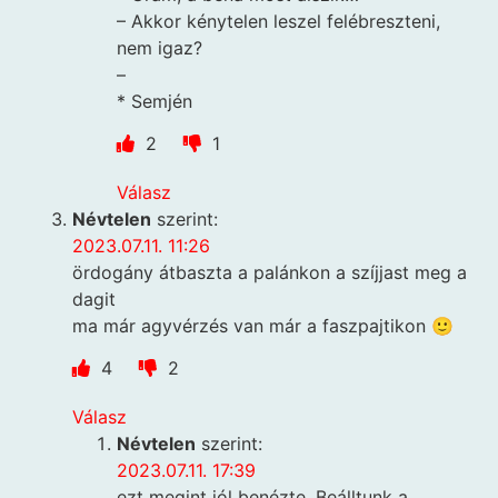
– Akkor kénytelen leszel felébreszteni,
nem igaz?
–
* Semjén
2
1
Válasz
Névtelen
szerint:
2023.07.11. 11:26
ördogány átbaszta a palánkon a szíjjast meg a
dagit
ma már agyvérzés van már a faszpajtikon 🙂
4
2
Válasz
Névtelen
szerint:
2023.07.11. 17:39
ezt megint jól benézte. Beálltunk a