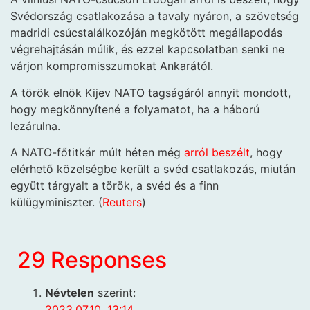
Svédország csatlakozása a tavaly nyáron, a szövetség
madridi csúcstalálkozóján megkötött megállapodás
végrehajtásán múlik, és ezzel kapcsolatban senki ne
várjon kompromisszumokat Ankarától.
A török elnök Kijev NATO tagságáról annyit mondott,
hogy megkönnyítené a folyamatot, ha a háború
lezárulna.
A NATO-főtitkár múlt héten még
arról beszélt
, hogy
elérhető közelségbe került a svéd csatlakozás, miután
együtt tárgyalt a török, a svéd és a finn
külügyminiszter. (
Reuters
)
29 Responses
Névtelen
szerint:
2023.07.10. 13:14