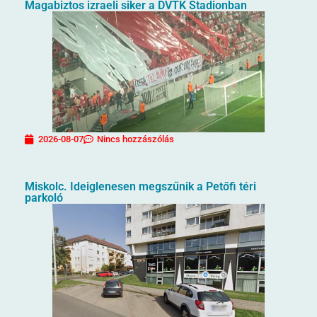
Magabiztos izraeli siker a DVTK Stadionban
2026-08-07
Nincs hozzászólás
Miskolc. Ideiglenesen megszűnik a Petőfi téri
parkoló