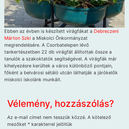
Ebben az évben is készített virágfákat a
Debreczeni
Márton Szki
a Miskolci Önkormányzat
megrendelésére. A Csorbatelepen lévő
tankertészetben 22 db virágfát állítottak össze a
tanulók a szakoktatók segítségével. A virágfák már
kihelyezésre kerültek a város különböző pontjain,
főként a belvárosi sétáló utcán láthatják a járókelők
miskolci iskolánk munkáit.
Vélemény, hozzászólás?
Az e-mail címet nem tesszük közzé.
A kötelező
mezőket
*
karakterrel jelöltük