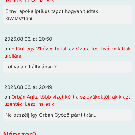
üzenték: Lesz, ha esik
Ennyi apokaliptikus tagot hogyan tudtak
kiválasztani...
2026.08.06. at 20:50
on
Eltűnt egy 21 éves fiatal, az Ozora fesztiválon látták
utoljára
Tol valamit általában ?
2026.08.06. at 20:49
on
Orbán Anita több vizet kért a szlovákoktól, akik azt
üzenték: Lesz, ha esik
Ne beszélj így Orbán Győző párttitkár...
Népszerű