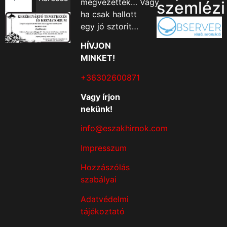
megvezették… Vagy
szemlézi
ha csak hallott
egy jó sztorit…
HÍVJON
MINKET!
+36302600871
Vagy írjon
nekünk!
info@eszakhirnok.com
Impresszum
Hozzászólás
szabályai
Adatvédelmi
tájékoztató