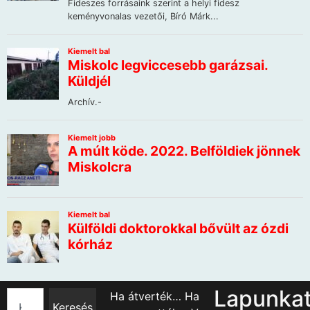
Lapunka
Ha átverték… Ha
Keresés