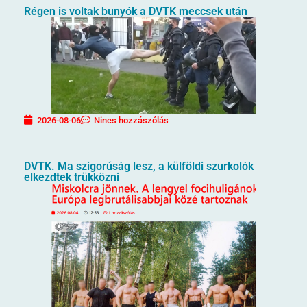
Régen is voltak bunyók a DVTK meccsek után
2026-08-06
Nincs hozzászólás
DVTK. Ma szigorúság lesz, a külföldi szurkolók
elkezdtek trükközni